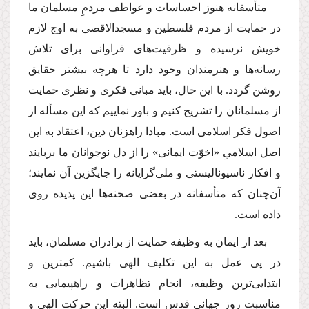
متأسفانه هنوز احساسات و عواطف مردمِ مسلمان ما
در حمایت از مردم فلسطین و مسجدالاقصى به اوج لازم
خویش نرسیده و ظرفیت‌هاى فراوانى براى تلاش
رسانه‌ها و هنرمندان وجود دارد تا هرچه بیشتر حقایق
روشن گردد. با این حال، باید مبانى فكرى و نظرى حمایت
از مسلمانان را تشریح كنیم و باور نماییم كه این مسأله از
اصول فكر اسلامى است. مبادا راهزنان دین، اعتقاد به این
اصل اسلامىِ «اخوّت ایمانى» را از دل نوجوانان ما بربایند
و افكار ناسیونالیستى و ملى‌گرایانه را جایگزین آن نمایند؛
آن‌چنان كه متأسفانه در بعضى صحنه‌ها این پدیده روى
داده است.
بعد از ایمان به وظیفه حمایت از برادران مسلمان، باید
در پى عمل به این تكلیف الهى باشیم. كمترین و
ابتدایى‌ترین وظیفه، انجام تظاهرات و راهپیمایى به
مناسبت روز جهانى قدس است. البته این حركت الهى و