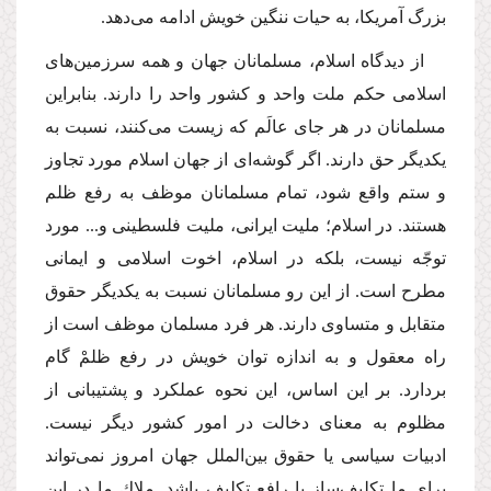
بزرگ آمریكا، به حیات ننگین خویش ادامه مى‌دهد.
از دیدگاه اسلام، مسلمانان جهان و همه سرزمین‌هاى
اسلامى حكم ملت واحد و كشور واحد را دارند. بنابراین
مسلمانان در هر جاى عالَم كه زیست مى‌كنند، نسبت به
یكدیگر حق دارند. اگر گوشه‌اى از جهان اسلام مورد تجاوز
و ستم واقع شود، تمام مسلمانان موظف به رفع ظلم
هستند. در اسلام؛ ملیت ایرانى، ملیت فلسطینى و... مورد
توجّه نیست، بلكه در اسلام، اخوت اسلامى و ایمانى
مطرح است. از این رو مسلمانان نسبت به یكدیگر حقوق
متقابل و متساوى دارند. هر فرد مسلمان موظف است از
راه معقول و به اندازه توان خویش در رفع ظلمْ گام
بردارد. بر این اساس، این نحوه عملكرد و پشتیبانى از
مظلوم به معناى دخالت در امور كشور دیگر نیست.
ادبیات سیاسى یا حقوق بین‌الملل جهان امروز نمى‌تواند
براى ما تكلیف‌ساز یا رافع تكلیف باشد. ملاك ما در این