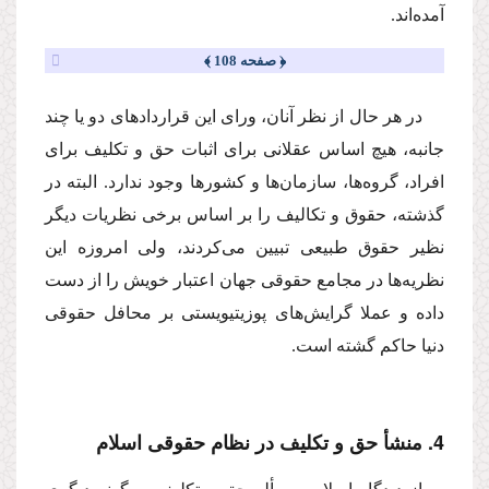
آمده‌اند.
﴿ صفحه 108 ﴾
در هر حال از نظر آنان، وراى این قراردادهاى دو یا چند
جانبه، هیچ اساس عقلانى براى اثبات حق و تكلیف براى
افراد، گروه‌ها، سازمان‌ها و كشورها وجود ندارد. البته در
گذشته، حقوق و تكالیف را بر اساس برخى نظریات دیگر
نظیر حقوق طبیعى تبیین مى‌كردند، ولى امروزه این
نظریه‌ها در مجامع حقوقى جهان اعتبار خویش را از دست
داده و عملا گرایش‌هاى پوزیتیویستى بر محافل حقوقى
دنیا حاكم گشته است.
4. منشأ حق و تكلیف در نظام حقوقى اسلام