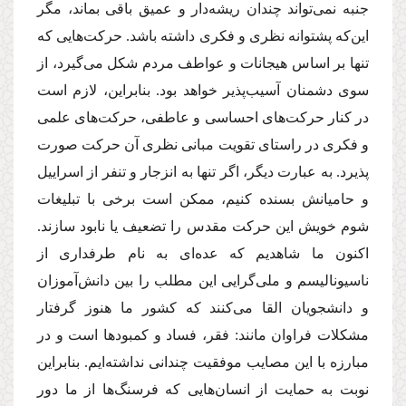
جنبه نمى‌تواند چندان ریشه‌دار و عمیق باقى بماند، مگر
این‌كه پشتوانه نظرى و فكرى داشته باشد. حركت‌هایى كه
تنها بر اساس هیجانات و عواطف مردم شكل مى‌گیرد، از
سوى دشمنان آسیب‌پذیر خواهد بود. بنابراین، لازم است
در كنار حركت‌هاى احساسى و عاطفى، حركت‌هاى علمى
و فكرى در راستاى تقویت مبانى نظرى آن حركت صورت
پذیرد. به عبارت دیگر، اگر تنها به انزجار و تنفر از اسراییل
و حامیانش بسنده كنیم، ممكن است برخى با تبلیغات
شوم خویش این حركت مقدس را تضعیف یا نابود سازند.
اكنون ما شاهدیم كه عده‌اى به نام طرفدارى از
ناسیونالیسم و ملى‌گرایى این مطلب را بین دانش‌آموزان
و دانشجویان القا مى‌كنند كه كشور ما هنوز گرفتار
مشكلات فراوان مانند: فقر، فساد و كمبودها است و در
مبارزه با این مصایب موفقیت چندانى نداشته‌ایم. بنابراین
نوبت به حمایت از انسان‌هایى كه فرسنگ‌ها از ما دور