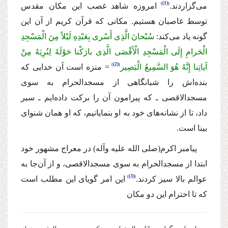
(1)
مى‌گزاردند.
امروزه شاهد غصب این مكان مقدس
توسط غاصبان هستیم. مكانى كه قرآن كریم از آن این
گونه یاد مى‌كند:
سُبْحانَ الَّذِی أَسْرى بِعَبْدِهِ لَیْلاً مِنَ الْمَسْجِدِ
الْحَرامِ إِلَى الْمَسْجِدِ الْأَقْصَى الَّذِی بارَكْنا حَوْلَهُ لِنُرِیَهُ مِنْ
(2)
آیاتِنا إِنَّهُ هُوَ السَّمِیعُ الْبَصِیر
= منزه است آن خدایى كه
بنده‌اش را شبانگاهى از
مسجدالحرام به سوى
مسجدالاقصى ـ كه پیرامون آن را بركت داده‌ایم ـ سیر
داد، تا از نشانه‌هاى خود به او بنمایانیم، كه او همان شنواى
بینا است.
پیامبر اكرم
(صلى الله علیه وآله)
در معراج مشهور خود
ابتدا از مسجدالحرام به سوى مسجدالاقصى، و از آن‌جا به
(3)
عوالم بالا سیر كردند.
این امر گویاى این مطلب است
كه تا احترام این دو مكان