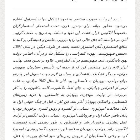
1. در این‌جا به صورت مختصر به نحوه تشكیل دولت اسراییل اشاره
مى‌شود: «خاور میانه براى چندین قرن، تحت استعمار استعمارگران
مخصوصاً انگلیس قرار داشت. این نفوذ و تسلط، به تدریج به ضعف گرایید.
آنان مى‌خواستند كه جاى خالى خود را با نیرویى مطمئن و همیشگى پر كنند تا
منافع استعمارى آنان استمرار داشته باشد. از طرف دیگر، در سال 1897،
«جنبش صهیونیستى یهود» كنفرانسى را تشكیل داد و در آن، اساس دولت
یهود پایه‌گذارى شد. صهیونیسم در آن كنفرانس، علاوه بر تعیین هدف نهایى،
ابزار لازم را نیز مشخص كرد كه از جمله آن، تأسیس «سازمان صهیونى
جهان» و دیگر تشكیلات اقتصادى و سیاسى لازم جهت تسهیل امر و رفع
موانع مهاجرت یهودیان به فلسطین بود. آنان تا سال 1942 میلادى، به علت
ترس از اعتراض جهانیان، به جاى لفظ «كشور»، كلمه «كانون» را به كار
مى‌بردند. در نهایت، مهاجرت یهودیان به فلسطین، با خرید زمین‌هاى
فلسطینى و اسكان یهودیان آغاز شد. این كار تا قبل از جنگ جهانى اول به
دلیل مخالفت امپراتورى عثمانى، از گستره و رونق كمترى برخوردار بود. با
پایان یافتن جنگ اول و فروپاشى امپراتورى عثمانى، دولت انگلیس از آزادى
عمل بیشترى برخوردار شد و فلسطین به طور رسمى تحت قیمومیت
انگلیس درآمد. مهاجرت یهودیان به فلسطین به صورت گسترده‌ترى ادامه پیدا
كرد و وقتى فلسطینیان از فروش زمین‌هاى خود امتناع ورزیدند با قتل،