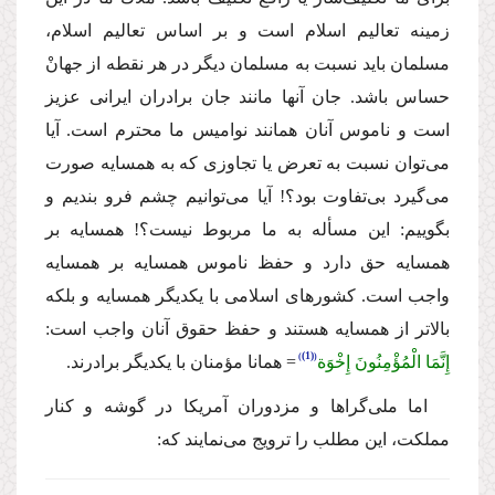
زمینه تعالیم اسلام است و بر اساس تعالیم اسلام،
مسلمان باید نسبت به مسلمان دیگر در هر نقطه از جهانْ
حساس باشد. جان آنها مانند جان برادران ایرانى عزیز
است و ناموس آنان همانند نوامیس ما محترم است. آیا
مى‌توان نسبت به تعرض یا تجاوزى كه به همسایه صورت
مى‌گیرد بى‌تفاوت بود؟! آیا مى‌توانیم چشم فرو بندیم و
بگوییم: این مسأله به ما مربوط نیست؟! همسایه بر
همسایه حق دارد و حفظ ناموس همسایه بر همسایه
واجب است. كشورهاى اسلامى با یكدیگر همسایه و بلكه
بالاتر از همسایه هستند و حفظ حقوق آنان واجب است:
(1)
إِنَّمَا الْمُؤْمِنُونَ إِخْوَة
= همانا مؤمنان با یكدیگر
برادرند.
اما ملى‌گراها و مزدوران آمریكا در گوشه و كنار
مملكت، این مطلب را ترویج مى‌نمایند كه: