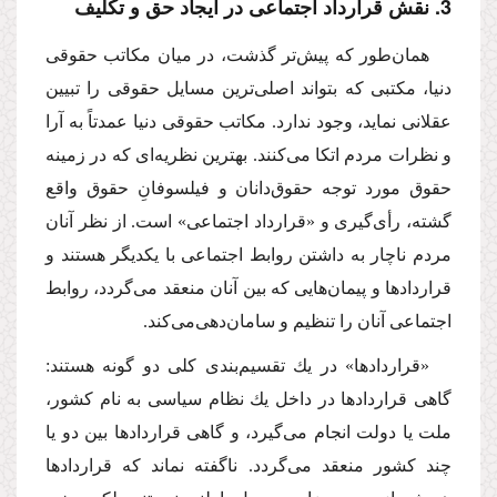
3. نقش قرارداد اجتماعى در ایجاد حق و تكلیف
همان‌طور كه پیش‌تر گذشت، در میان مكاتب حقوقى
دنیا، مكتبى كه بتواند اصلى‌ترین مسایل حقوقى را تبیین
عقلانى نماید، وجود ندارد. مكاتب حقوقى دنیا عمدتاً به آرا
و نظرات مردم اتكا مى‌كنند. بهترین نظریه‌اى كه در زمینه
حقوق مورد توجه حقوق‌دانان و فیلسوفانِ حقوق واقع
گشته، رأى‌گیرى و «قرارداد اجتماعى» است. از نظر آنان
مردم ناچار به داشتن روابط اجتماعى با یكدیگر هستند و
قراردادها و پیمان‌هایى كه بین آنان منعقد مى‌گردد، روابط
اجتماعى آنان را تنظیم و سامان‌دهى‌مى‌كند.
«قراردادها» در یك تقسیم‌بندى كلى دو گونه هستند:
گاهى قراردادها در داخل یك نظام سیاسى به نام كشور،
ملت یا دولت انجام مى‌گیرد، و گاهى قراردادها بین دو یا
چند كشور منعقد مى‌گردد. ناگفته نماند كه قراردادها