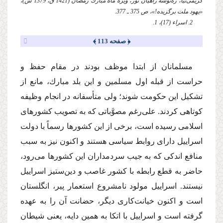
كریمى‌نیا، ره‌توشه راهیان نور، ویژه ماه مبارك رمضان (1421 ق، 1379 ش)،
«یهود ملت برگزیده!»، ص 375 ـ 377.
2. اسراء (17)، 1.
﴿ صفحه 113 ﴾
مسلمانان از ابتدا موظف بودند در مقام حفظ و
حراست از قبله اول مسلمین و این بلد مبارك، مانع از
تشكیل این حكومت شوند؛ ولى متأسفانه در انجام وظیفه
كوتاهى كردند. على‌رغم مصوَّباتى كه به تصویب كشورهاى
اسلامى رسیده است، برخى از این كشورها رسماً با دولت
اسراییل داراى روابط سیاسى هستند و اكنون نیز به سبب
منافع اندكى كه به جیب سردمداران این كشورها مى‌رود،
حاضر به قطع رابطه با كشور غاصب و دین‌ستیز اسراییل
نیستند. اسراییل مولود نامشروع استعمار پیر، انگلستان
است و اكنون خیانت‌كارى دیگر، حضانت آن را به عهده
گرفته است و اسراییل با اتكا به همین دایه، یعنى شیطان