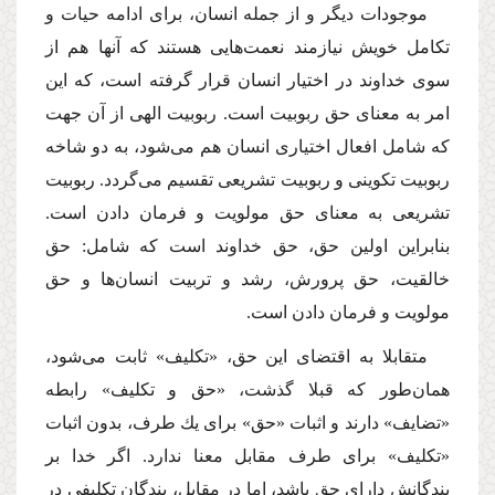
موجودات دیگر و از جمله انسان، براى ادامه حیات و
تكامل خویش نیازمند نعمت‌هایى هستند كه آنها هم از
سوى خداوند در اختیار انسان قرار گرفته است، كه این
امر به معناى حق ربوبیت است. ربوبیت الهى از آن جهت
كه شامل افعال اختیارى انسان هم مى‌شود، به دو شاخه
ربوبیت تكوینى و ربوبیت تشریعى تقسیم مى‌گردد. ربوبیت
تشریعى به معناى حق مولویت و فرمان دادن است.
بنابراین اولین حق، حق خداوند است كه شامل: حق
خالقیت، حق پرورش، رشد و تربیت انسان‌ها و حق
مولویت و فرمان دادن است.
متقابلا به اقتضاى این حق، «تكلیف» ثابت مى‌شود،
همان‌طور كه قبلا گذشت، «حق و تكلیف» رابطه
«تضایف» دارند و اثبات «حق» براى یك طرف، بدون اثبات
«تكلیف» براى طرف مقابل معنا ندارد. اگر خدا بر
بندگانش داراى حق باشد، اما در مقابل، بندگان تكلیفى در