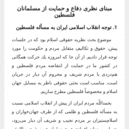
مبناى نظرى دفاع و حمایت از مسلمانان
فلسطین
1. توجه انقلاب اسلامى ایران به مسأله فلسطین
موضوع بحث نظریه حقوقى اسلام بود كه در جلسات
پیش، حقوق و تكالیفِ متقابل مردم و حكومت را مورد
توجه قرار دادیم. از آن جا كه امروزه یك حركت همگانى
در كشور ما در حمایت از انتفاضه مردم فلسطین و
هم‌دردى با مردم شریف و محروم آن دیار در جریان
است، مناسب است بحثى حقوقى ناظر به مسایل جهان
اسلام و مخصوصاً فلسطین مطرح سازیم.
بحمداللّه مردم ایران از پیش از انقلاب اسلامى نسبت
به مسأله فلسطین و ظلمى كه از طرف جهان‌خواران و
اسلام‌ستیزان بر مردم نجیب و شریف آن دیار مى‌رود،
حساس بوده‌اند. افرادى هم‌چون امام خمینى
(رحمه الله)
و