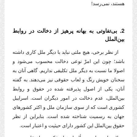
هستند، نمى‌رسد!
2. بى‌تفاوتى به بهانه پرهیز از دخالت در روابط
بین‌الملل
از نظر برخى، هیچ ملتى نباید با دیگر ملل كارى داشته
باشد؛ چون این امرْ نوعى دخالت محسوب مى‌شود و
اصولا ما نسبت به دیگر ملل تكلیفى نداریم. گاهى آنان به
سخنان خویش رنگ و لعاب حقوقى نیز مى‌دهند. به گفته
آنان، یكى از اصول پذیرفته شده در حقوق و روابط
بین‌الملل، عدم دخالت در امور دیگران است. اسراییل
كشورى است كه از سوى سازمان ملل و اكثر كشورهاى
جهان به رسمیت شناخته شده است. بنابراین از نظر
حقوق بین‌الملل این كشور داراى حیثیت و اعتبار است.