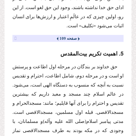
اداى حق خدا نداشته باشند، وجود این حق لغو است. از این
رو، اولین چیزى كه در عالَمِ اعتبار و ارزش‌ها براى انسان
اثبات مى‌شود «تكلیف» است.
﴿ صفحه 109 ﴾
5. اهمیت تكریم بیت‌المقدس
حق خداوند بر بندگان در مرحله اول اطاعت و پرستش
او است و در مرحله دوم، شامل اطاعت، احترام و تقدیس
نسبت به آنچه كه منسوب به دستگاه الهى است، مى‌شود.
در عالم اسلام چند مسجد و معبد داریم كه بیشترین
تقدیس و احترام را براى آنها قایلیم؛ مانند: مسجدالحرام و
مسجدالاقصى. قبله اول مسلمین، مسجدالاقصى است.
مدتى پیامبر اسلام
(صلى الله علیه وآله)
و مسلمانان، با
وجودى كه در مكه بودند به طرف مسجدالاقصى نماز