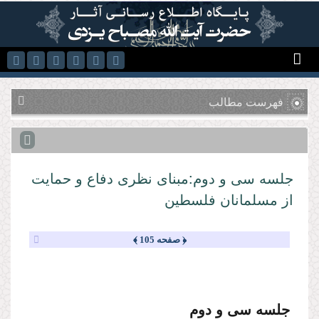
رفتن به محتوای اصلی
فهرست مطالب
جلسه سى و دوم:مبناى نظرى دفاع و حمایت
از مسلمانان فلسطین
﴿ صفحه 105 ﴾
جلسه سى و دوم