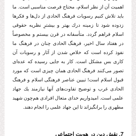
اهمیت آن از نظر اسلام، محتاج فرصت مناسبى است. ما
باید تلاش كنیم رسوبات فرهنگ الحادى از دل‌ها و فكرها
زدوده شود تا زمینه درك بهتر و بیشترِ نظریه حقوقى
اسلام فراهم گردد. متأسفانه در قرن بیستم و مخصوصاً
در هفتاد سال اخیر، فرهنگ الحادى چنان در فرهنگ ما
نفوذ كرده است كه خلاص شدن از آثار و رسوبات آن
كارى بس مشكل است. كار به جایى رسیده كه عده‌اى
تصور مى‌كنند فرهنگ الحادى همان چیزى است كه مورد
قبول اسلام است! تبیین عناصر فرهنگى اسلام و فرهنگ
الحادى غرب و توضیح تفاوت‌هاى آنها نیازمند یك جهاد
علمى است. امیدواریم خداى متعال افرادى هم‌چون شهید
مطهرى را برانگیزاند تا این جهاد علمى را انجام دهند.
7. نقش دین در هویت اجتماعى