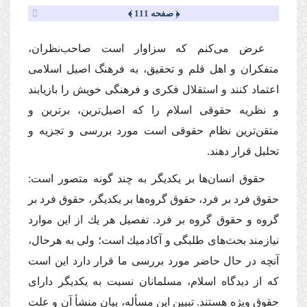
﴿ صفحه 111 ﴾
عرض مى‌كنم كه سزاوار است صاحب‌نظران،
متفكران و اهل قلم و تحقیق، به فرهنگ اصیل اسلامى
اعتماد كنند و استقلال فكرى و فرهنگى خویش را بازیابند
و نظریه حقوقى اسلام را كه اصیل‌ترین، برترین و
متقن‌ترین نظام حقوقى است مورد بررسى و تجزیه و
تحلیل قرار دهند.
حقوق انسان‌ها بر یكدیگر به چند گونه متصور است:
حقوق فرد بر فرد، حقوق گروه‌ها بر یكدیگر، حقوق فرد بر
گروه و حقوق گروه بر فرد. تفصیل هر یك از این موارد
نیازمند بحث‌هاى طلبگى و آكادمیك است؛ ولى به هرحال،
آنچه در حال حاضر مورد بررسى ما قرار دارد این است
كه از دیدگاه اسلام، مسلمانان نسبت به یكدیگر داراى
حقوق ویژه هستند. تبیین این مسأله، بیان منشأ آن و علت