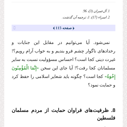
1. آل‌عمران (3)، 96.
2. اسراء (17)، 1، ترجمه آن گذشت.
﴿ صفحه 115 ﴾
نمى‌شود. آیا مى‌توانیم در مقابل این جنایات و
رخدادهاى ناگوار چشم فرو بندیم و به خواب آرام رویم؟!
غیرت دینى كجا است؟ احساس مسؤولیت نسبت به سایر
مسلمانان كجا رفت؟! آیا جاى این سخن
«إِنَّمَا الْمُؤْمِنُونَ
إِخْوَةٌ»
كجا است؟ چگونه باید شعایر اسلامى را حفظ كرد
و حمایت نمود؟
8. ظرفیت‌هاى فراوان حمایت از مردم مسلمان
فلسطین