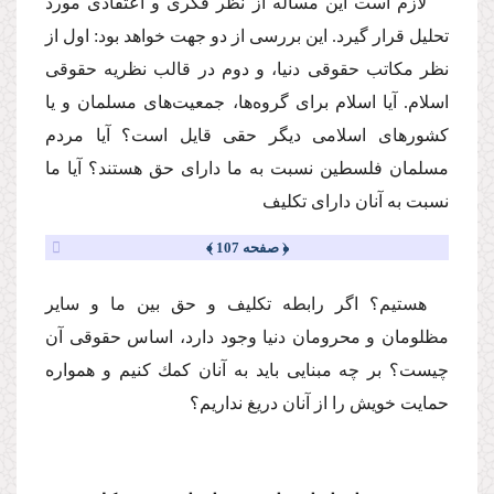
لازم است این مسأله از نظر فكرى و اعتقادى مورد
تحلیل قرار گیرد. این بررسى از دو جهت خواهد بود: اول از
نظر مكاتب حقوقى دنیا، و دوم در قالب نظریه حقوقى
اسلام. آیا اسلام براى گروه‌ها، جمعیت‌هاى مسلمان و یا
كشورهاى اسلامى دیگر حقى قایل است؟ آیا مردم
مسلمان فلسطین نسبت به ما داراى حق هستند؟ آیا ما
نسبت به آنان داراى تكلیف
﴿ صفحه 107 ﴾
هستیم؟ اگر رابطه تكلیف و حق بین ما و سایر
مظلومان و محرومان دنیا وجود دارد، اساس حقوقى آن
چیست؟ بر چه مبنایى باید به آنان كمك كنیم و همواره
حمایت خویش را از آنان دریغ نداریم؟