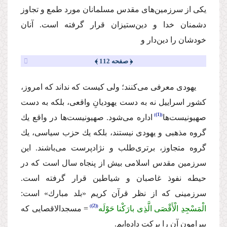
یكى از سرزمین‌هاى مقدس مسلمانان مورد طمع و تجاوز
دشمنان خدا و دین‌ستیزان قرار گرفته است. آنان
خودشان را دین‌دار و
﴿ صفحه 112 ﴾
یهودى معرفى مى‌كنند؛ ولى كیست كه نداند كه امروز،
كشور اسراییل نه به دست یهودیانِ واقعى، بلكه به دست
(1)
صهیونیست‌ها
اداره مى‌شود. صهیونیست‌ها در واقع یك
گروه مذهبى و یهودى نیستند، بلكه یك حزب سیاسى، یك
گروه متجاوز، برترى‌طلب و نژادپرست مى‌باشند. این
سرزمین مقدس اسلامى بیش از پنجاه سال است كه در
حیطه نفوذ غاصبان و شیاطین قرار گرفته است.
سرزمینى كه از نظر قرآن كریم «بلد مبارك» است:
(2)
الْمَسْجِدِ الْأَقْصَى الَّذِی بارَكْنا حَوْلَه
= مسجدالاقصایى كه
پیرامون آن را بركت داده‌ایم.