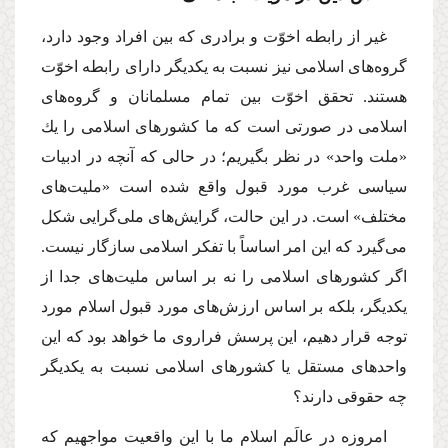
غیر از رابطه اخوّت و برادرى كه بین افراد وجود دارد،
گروه‌هاى اسلامى نیز نسبت به یكدیگر داراى رابطه اخوّت
هستند. تحقق اخوّت بین تمام مسلمانان و گروه‌هاى
اسلامى در صورتى است كه ما كشورهاى اسلامى را یك
«ملت واحد» در نظر بگیریم؛ در حالى كه آنچه در ادبیات
سیاسى غرب مورد قبول واقع شده است «ملیت‌هاى
مختلف» است. در این حالت، گرایش‌هاى ملى‌گرایى شكل
مى‌گیرد كه این امر اساساً با تفكر اسلامى سازگار نیست.
اگر كشورهاى اسلامى را نه بر اساس ملیت‌هاى جدا از
یكدیگر، بلكه بر اساس ارزش‌هاى مورد قبول اسلام مورد
توجه قرار دهیم، این پرسش فراروى ما خواهد بود كه این
واحدهاى مستقل یا كشورهاى اسلامى نسبت به یكدیگر
چه حقوقى دارند؟
امروزه در عالَم اسلام ما با این واقعیت مواجهیم كه