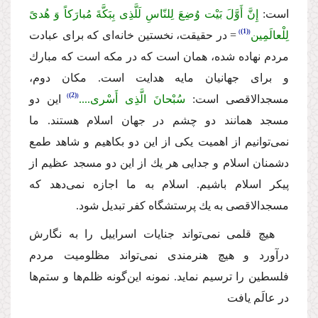
است:
إِنَّ أَوَّلَ بَیْت وُضِعَ لِلنّاسِ لَلَّذِی بِبَكَّةَ مُبارَكاً وَ هُدىً
(1)
لِلْعالَمِین
= در حقیقت، نخستین خانه‌اى كه براى عبادت
مردم نهاده شده، همان است كه در مكه
است كه مبارك
و براى جهانیان مایه هدایت است.
مكان دوم،
(2)
مسجدالاقصى است:
سُبْحانَ الَّذِی أَسْرى...‌‌.
این دو
مسجد همانند دو چشم در جهان اسلام هستند. ما
نمى‌توانیم از اهمیت یكى از این دو بكاهیم و شاهد طمع
دشمنان اسلام و جدایى هر یك از این دو مسجد عظیم از
پیكر اسلام باشیم. اسلام به ما اجازه نمى‌دهد كه
مسجدالاقصى به یك پرستشگاه كفر تبدیل شود.
هیچ قلمى نمى‌تواند جنایات اسراییل را به نگارش
درآورد و هیچ هنرمندى نمى‌تواند مظلومیت مردم
فلسطین را ترسیم نماید. نمونه این‌گونه ظلم‌ها و ستم‌ها
در عالَم یافت