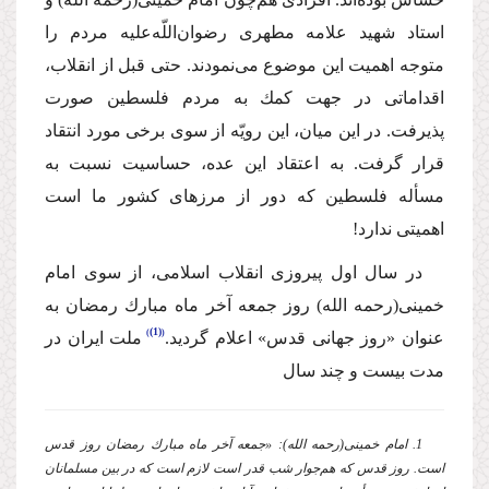
استاد شهید علامه مطهرى رضوان‌اللّه‌علیه مردم را
متوجه اهمیت این موضوع مى‌نمودند. حتى قبل از انقلاب،
اقداماتى در جهت كمك به مردم فلسطین صورت
پذیرفت. در این میان، این رویّه از سوى برخى مورد انتقاد
قرار گرفت. به اعتقاد این عده، حساسیت نسبت به
مسأله فلسطین كه دور از مرزهاى كشور ما است
اهمیتى ندارد!
در سال اول پیروزى انقلاب اسلامى، از سوى امام
خمینى
(رحمه الله)
روز جمعه آخر ماه مبارك رمضان به
(1)
عنوان «روز جهانى قدس» اعلام گردید.
ملت ایران در
مدت بیست و چند سال
1. امام خمینى
(رحمه الله)
: «جمعه آخر ماه مبارك رمضان روز قدس
است. روز قدس كه هم‌جوار شب قدر است لازم است كه در بین مسلمانان