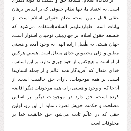
از دیدگاه اسلام، مسأله حق و تكلیف به گونه دیگرى
است. به اعتقاد ما، تنها نظام حقوقى كه بر اساس برهان
عقلى قابل تبیین است، نظام حقوقى اسلام است. از
بیانات ائمه اطهار
(علیهم السلام)
استفاده مى‌شود كه
فلسفه حقوق اسلام بر جهان‌بینى توحیدى استوار است.
جهان هستى به طُفیل اراده الهى به وجود آمده و هستىِ
مطلق و ازلى مخصوص خداى متعال است. هستىِ هركس
از او است و هیچ‌كس، از خود چیزى ندارد. بر این اساس،
خداى متعال كه آفریدگار همه عالم و از جمله انسان‌ها
است، بر همه موجودات، داراى حق خالقیت است. از
آن‌جا كه او وجود و هستى را به همه موجودات دیگر افاضه
كرده است، حق دارد در موجودات دیگر، بر اساس
مصلحت و حكمت خویش تصرف نماید. از این رو، اولین
حقى كه در عالَم ثابت مى‌شود حق خالقیت خدا بر
مخلوقات است.