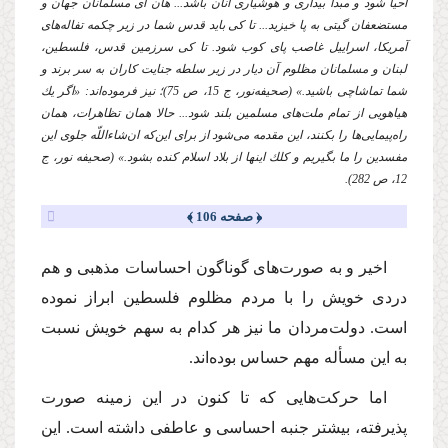
احیا شود و مبدأ بیدارى و هوشیارى آنان باشد... هان اى مسلمانان جهان و
مستضعفان گیتى به پا خیزید... تا كى باید قدس شما در زیر چكمه تفاله‌هاى
آمریكا، اسراییل غاصب پاى كوب شود. تا كى سرزمین قدس، فلسطین،
لبنان و مسلمانان مظلوم آن دیار در زیر سلطه جنایت كاران به سر برند و
شما تماشاچى باشید.» (صحیفه‌نور، ج 15، ص 75)؛ نیز فرموده‌اند: «اگر یك
هیاهویى از تمام ملت‌هاى مسلمین بلند شود... حالا همان تظاهرات، همان
راه‌پیمایى‌ها را بكنند، این مقدمه مى‌شود از براى این‌كه ان‌شاءاللّه جلوى این
مفسدین را ما بگیریم و كلك اینها از بلاد اسلام كنده بشود.» (صحیفه نور، ج
12، ص 282).
﴿ صفحه 106 ﴾
اخیر و به صورت‌هاى گوناگون احساسات مذهبى و هم
دردى خویش را با مردم مظلوم فلسطین ابراز نموده
است. دولت‌مردان ما نیز هر كدام به سهم خویش نسبت
به این مسأله مهم حساس بوده‌اند.
اما حركت‌هایى كه تا كنون در این زمینه صورت
پذیرفته، بیشتر جنبه احساسى و عاطفى داشته است. این