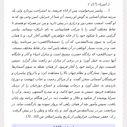
2. اسراء (17)، 1.
3. ... پیامبر مى‌خواست پس از اداء فریضه، به استراحت بپردازد ولى یك
مرتبه صداى آشنایى به گوش او رسید، آن صدا از جبرئیل، امین وحى بود كه به
او گفت: امشب سفر دور و درازى در پیش دارید و من نیز همراه تو هستم تا
نقاط مختلف گیتى را با مركب فضاپیمایى به نام «بُراق» بپیمائید. پیامبر
گرامى سفر با شكوه خود را از خانه خواهرش، امّ‌هانى آغاز كرد، و با همان
مَركب به سوى بیت‌المقدس، كه آن را «مسجدالاقصى» نیز مى‌نامند روانه
شد، و در مدت بسیار كوتاهى در آن نقطه پایین آمد، و از نقاط مختلف مسجد،
و «بیت‌اللحم» كه زادگاه حضرت مسیح است و منازل انبیاء و آثار و جایگاه
آنها دیدن به عمل آورد؛ و در برخى از منازل دو ركعت نماز گزارد. سپس
قسمت دوم از برنامه خود را آغاز فرمود. از همان نقطه به سوى آسمان‌ها
پرواز نمود؛ ستارگان و نظام جهان بالا را مشاهده كرد؛ و با ارواح پیامبران و
فرشتگان آسمانى سخن گفت، و از مراكز رحمت و عذاب (بهشت و دوزخ)
بازدیدى به عمل آورد و درجات بهشتیان و اشباح دوزخیان را از نزدیك
مشاهده فرمود. سپس به سیر خود ادامه، و به سِدرة المنتهى رسید، و آن را
سراپا پوشیده از شكوه و جلال و عظمت دید. در این هنگام برنامه وى پایان
یافت، سپس مأمور شد از همان راهى كه پرواز نموده بود بازگشت نماید. در
مراجعت نیز در بیت‌المقدس فرود آمد، و راه مكه و وطن را در پیش گرفت.
ر.ك: جعفر سبحانى، فرازهایى از تاریخ پیامبر اسلام، ص 169 ـ 170.