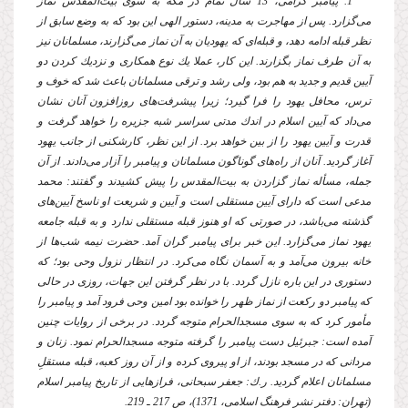
1. پیامبر گرامى، 13 سال تمام در مكه به سوى بیت‌المقدس نماز
مى‌گزارد. پس از مهاجرت به مدینه، دستور الهى این بود كه به وضع سابق از
نظر قبله ادامه دهد، و قبله‌اى كه یهودیان به آن نماز مى‌گزارند، مسلمانان نیز
به آن طرف نماز بگزارند. این كار، عملا یك نوع همكارى و نزدیك كردن دو
آیین قدیم و جدید به هم بود، ولى رشد و ترقى مسلمانان باعث شد كه خوف و
ترس، محافل یهود را فرا گیرد؛ زیرا پیشرفت‌هاى روزافزون آنان نشان
مى‌داد كه آیین اسلام در اندك مدتى سراسر شبه جزیره را خواهد گرفت و
قدرت و آیین یهود را از بین خواهد برد. از این نظر، كارشكنى از جانب یهود
آغاز گردید. آنان از راه‌هاى گوناگون مسلمانان و پیامبر را آزار مى‌دادند. از آن
جمله، مسأله نماز گزاردن به بیت‌المقدس را پیش كشیدند و گفتند: محمد
مدعى است كه داراى آیین مستقلى است و آیین و شریعت او ناسخ آیین‌هاى
گذشته مى‌باشد، در صورتى كه او هنوز قبله مستقلى ندارد و به قبله جامعه
یهود نماز مى‌گزارد. این خبر براى پیامبر گران آمد. حضرت نیمه شب‌ها از
خانه بیرون مى‌آمد و به آسمان نگاه مى‌كرد. در انتظار نزول وحى بود؛ كه
دستورى در این باره نازل گردد. با در نظر گرفتن این جهات، روزى در حالى
كه پیامبر دو ركعت از نماز ظهر را خوانده بود امین وحى فرود آمد و پیامبر را
مأمور كرد كه به سوى مسجدالحرام متوجه گردد. در برخى از روایات چنین
آمده است: جبرئیل دست پیامبر را گرفته متوجه مسجدالحرام نمود. زنان و
مردانى كه در مسجد بودند، از او پیروى كرده و از آن روز كعبه، قبله مستقلِ
مسلمانان اعلام گردید. ر.ك: جعفر سبحانى، فرازهایى از تاریخ پیامبر اسلام
(تهران: دفتر نشر فرهنگ اسلامى، 1371)، ص 217 ـ 219.