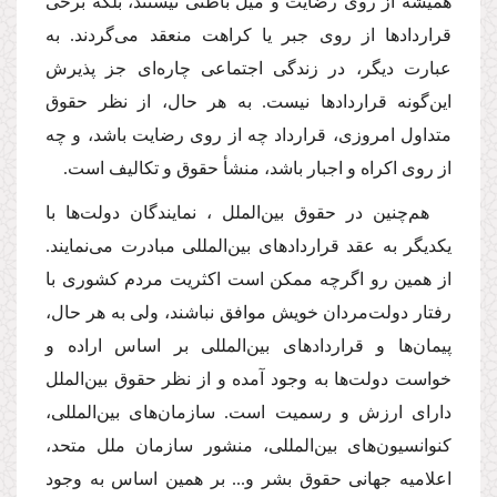
همیشه از روى رضایت و میل باطنى نیستند، بلكه برخى
قراردادها از روى جبر یا كراهت منعقد مى‌گردند. به
عبارت دیگر، در زندگى اجتماعى چاره‌اى جز پذیرش
این‌گونه قراردادها نیست. به هر حال، از نظر حقوق
متداول امروزى، قرارداد چه از روى رضایت باشد، و چه
از روى اكراه و اجبار باشد، منشأ حقوق و تكالیف است.
هم‌چنین در حقوق بین‌الملل ، نمایندگان دولت‌ها با
یكدیگر به عقد قراردادهاى بین‌المللى مبادرت مى‌نمایند.
از همین رو اگرچه ممكن است اكثریت مردم كشورى با
رفتار دولت‌مردان خویش موافق نباشند، ولى به هر حال،
پیمان‌ها و قراردادهاى بین‌المللى بر اساس اراده و
خواست دولت‌ها به وجود آمده و از نظر حقوق بین‌الملل
داراى ارزش و رسمیت است. سازمان‌هاى بین‌المللى،
كنوانسیون‌هاى بین‌المللى، منشور سازمان ملل متحد،
اعلامیه جهانى حقوق بشر و... بر همین اساس به وجود