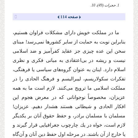
1. حجرات (49)، 10.
﴿ صفحه 114 ﴾
ما در مملكت خویش داراى مشكلات فراوان هستیم،
بنابراین نوبت به حمایت از سایر كشورها نمى‌رسد! مبناى
سخن این عده چیزى جز عقاید كفرآمیز و ضد اسلامى
نیست و ریشه در بى‌اعتقادى به مبانى فكرى و نظرى
اسلام دارد. اینان به عنوان گروه‌هاى سیاسى یا فرهنگى،
تفكرات سكولاریسم، لیبرالیسم و فرهنگ الحادى را در
مملكت اسلامى ما ترویج مى‌كنند. لازم است ما به همه
عزیزان، مخصوصاً نوجوانانى كه در معرض هجوم این
افكار الحادى و شیطانى هستند هشدار دهیم. عزیزان!
مسلمان با مسلمان برادر، و حفظ حقوق آنان بر یكدیگر
لازم است، خواه در یك چارچوب جغرافیایى قرار گیرند و
یا خارج از آن باشند. در مرحله اول حفظ دین آنان و آن‌گاه