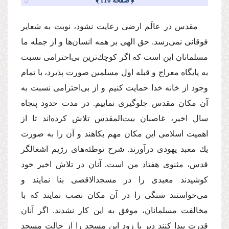
﴿ صفحه 110 ﴾
مقدس در عالَم ارضى رعایت نشود، نوبت به شعایر
فوقانى نمى‌رسد. حق الهى بر همه انسان‌ها و از جمله ما
مسلمانان این است كه اگر كوچك‌ترین بى‌احترامى نسبت
به پایگاه معراج و قبله اول مسلمین صورت پذیرد، با تمام
وجود از خانه خدا حمایت كنیم و از بى‌احترامى نسبت به
آن مكان مقدس جلوگیرى نماییم. در مدت حدود پنجاه
سال اخیر، غاصبان بیت‌المقدس تلاش كرده‌اند تا از
اهمیت اسلامى این مكان مهم بكاهند و آن را به صورت
یك معبد یهودى درآورند. شرح توطئه‌هاى رژیم اشغالگر
قدس، مثنوى هفتاد من است. آنان در تلاش اخیر خود
كوشیدند معبدى را در مسجدالاقصى بنا نمایند و
مى‌خواستند سنگى را در آن مكان نصب نمایند كه با
مخالفت مسلمانان، موفق به این كار نشدند. اگر آنان
قدرت پیدا كنند دیر یا زود این مسجد را از حالت مسجد