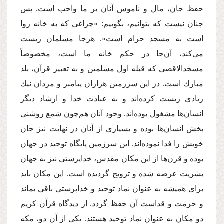
حفظ جان، مال و ناموس آنان بر ما واجب است. پس
چنان نیست كه بتوانیم، بگوییم: «چراغى كه به خانه روا
است به مسجد حرام است». هرجا مسلمان زیست
مى‌كند، آن‌جا در حكم خانه ما است، مخصوصاً
مسجدالاقصى كه قبله اول مسلمین و به تعبیر قرآن، بلد
مبارك است. در این سرزمین هزاران پیامبر و مردان نیك
زیادى زیست كرده‌اند و به عبادت خدا و ارشاد دیگر
انسان‌ها مشغول بوده‌اند. وجود آنان هم‌چون شمع روشنى
بخش انسان‌ها بوده و بسیارى از آنان در نهایت نیز جان
خویش را فدا نموده‌اند. این سرزمین پایگاه توحید در جهان
بوده و قرن‌ها از این مكان مقدس، خداپرستى نیز به جهان
بشریت عرضه شده و ترویج گردیده است. این مكان باید
براى همیشه به عنوان نماد توحید و خداپرستى باقى بماند
و حرمت و قداست آن حفظ گردد. از دیدگاه قرآن كریم
دو مكان به عنوان نماد توحید هستند. یكى از آن دو، مكه