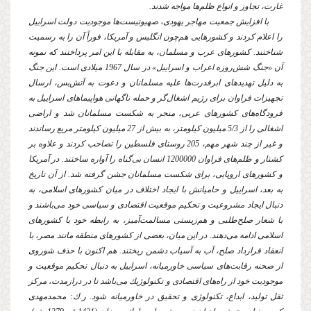
غارت، تجاوز و انواع ظلم‌ها مواجه شدند.
با افزایش جمعیت مهاجر یهودى، صهیونیست‌ها موجودیت دولت اسراییل
را اعلام كردند و كشورهایى هم‌چون انگلیس و آمریكا، فوراً آن را به رسمیت
شناختند. كشورهاى عرب و مسلمان، به مقابله با این امر پرداختند كه نمونه
آن «جنگ شش‌روزه اعراب و اسراییل» در سال 1967 میلادى است. این جنگ
به دلیل تهدیدهاى ابرقدرت‌ها علیه مسلمانان و دعوت به آتش‌بس، ارسال
تجهیزات فراوان براى رژیم اشغال‌گر و حمله ناگهانى هواپیماهاى اسراییل به
فرودگاه‌هاى كشورهاى عربى، منجر به شكست مسلمانان شد و اراضى
اشغالى را از 5/3 میلیون كیلومتر، به بیش از 27 میلیون كیلومتر مربع رساندند
و غیر از چند شهر مهم، 205 روستاى فلسطین را تصاحب كردند و علاوه بر
كشتار و ظلم‌هاى فراوان 1200000 انسان بى‌گناه را آواره ساختند. در آمریكا
و كشورهاى اروپایى، براى شكست مسلمانان جشن گرفته شد. از آن تاریخ
به بعد، اسراییل و حامیانش با ایجاد اختلاف در میان كشورهاى اسلامى، به
دنبال ایجاد مشروعیت و تحكیم موقعیت اقتصادى و سیاسى خود مى‌باشند و
با شعار صلح‌طلبى و هم‌زیستى مسالمت‌آمیز، به رابطه خود با كشورهاى
اسلامى ادامه مى‌دهند. در این میان، بعضى از كشورهاى منطقه مانند مصر، با
انعقاد قرارداد صلح، آب به آسیاب دشمن ریختند. هم اكنون با حذف شوروى
از صحنه رقابت‌هاى سیاسى خاورمیانه، اسراییل به دنبال تحكیم موقعیت و
موجودیت خود از راه‌هاى اقتصادى و تكنولوژیك مى‌باشد تا در درازمدت، مركز
ثقل تولید، ابداع، تكنولوژى و تحقیق در خاورمیانه شود. ر.ك: محمدمهدى