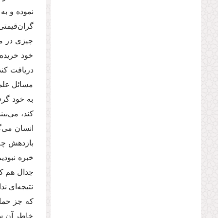
نموده و به
گران‌قیمتى
چیزى در مق
خود خریده 
دریافت كند
مسائل علمى
به خود گرف
كند، مى‌بی
انسان مى‌گ
بازدهش چه 
خبره نبودی
جدال هم كش
نتیجه‌اى ن
كه جز حماق
خاطر آن سخ