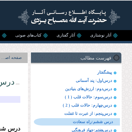
رفتن به محتوای اصلی
آثار نوشتاری
آثار گفتاری
کتاب‌های صوتی
ن
فهرست مطالب
صفحه اصلی
پیشگفتار
درس 
درس‌اول: پند آسمانى
درس‌دوم: ارزش‌هاى بنیادین
درس‌سوم: حالات قلب ( 1 )
درس‌چهارم: حالات قلب ( 2 )
درس‌پنجم: از عبرت تا غفلت
درس ششم:راه سعادت
درس ش
درس‌هفتم:جهاد فرهنگى