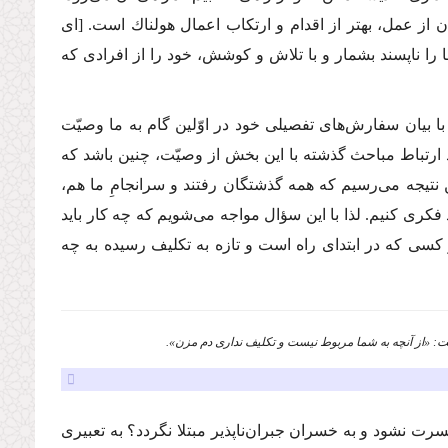
از عمل، بهتر از اقدام و ارتكاب اعمال هولناك است.
[
اى
 را ناپسند بشمار و با تلاش و كوشش، خود را از افرادى كه
ا بیان سفارش‌هاى تفصیلى خود در اوّلین گام به ما وصیّت
ارتباط مباحث گذشته با این بخش از وصیّت، چنین باشد كه
ن نتیجه مى‌رسیم كه همه گذشتگان رفتند و سرانجامِ ما هم،
فكرى كنیم. لذا با این سؤال مواجه مى‌شویم كه چه كار باید
 كسى كه در ابتداى راه است و تازه به تكلیف رسیده به چه
 حسرت نشود و به خسران جبران‌ناپذیر مبتلا نگردد؟ به تعبیرى