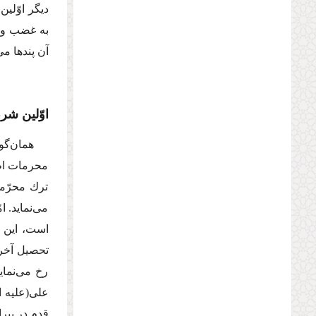
دیگر اوّلین
به غضب و ع
آن پندها مى
اوّلین ش
همان‌گو
محرمات اطل
ترك محرّما
مى‌نماید. 
است، این س
تحصیل آخرت
رخ مى‌نمای
على
(علیه ا
قدم در بیرا