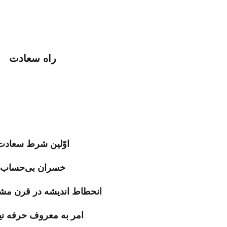
راه سعادت
اوّلین شرط سعادت
خسران بى‌حساب
انحطاط اندیشه در قرن مش
امر به معروف حرفه ن