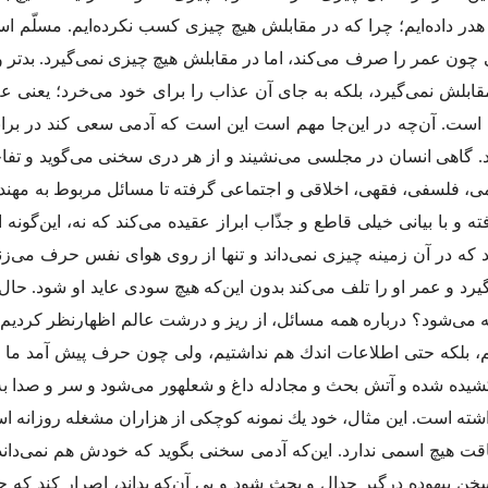
 هدر داده‌ایم؛ چرا كه در مقابلش هیچ چیزى كسب نكرده‌ایم. مسلّم ا
 چون عمر را صرف مى‌كند، اما در مقابلش هیچ چیزى نمى‌گیرد. بدتر و 
ابلش نمى‌گیرد، بلكه به جاى آن عذاب را براى خود مى‌خرد؛ یعنى عل
است. آن‌چه در این‌جا مهم است این است كه آدمى سعى كند در برابر 
. گاهى انسان در مجلسى مى‌نشیند و از هر درى سخنى مى‌گوید و تفاخر
، فلسفى، فقهى، اخلاقى و اجتماعى گرفته تا مسائل مربوط به مهن
ته و با بیانى خیلى قاطع و جذّاب ابراز عقیده مى‌كند كه نه، این‌گو
ند كه در آن زمینه چیزى نمى‌داند و تنها از روى هواى نفس حرف مى‌زن
یرد و عمر او را تلف مى‌كند بدون این‌كه هیچ سودى عاید او شود. ح
مى‌شود؟ درباره همه مسائل، از ریز و درشت عالم اظهارنظر كردیم، در ح
م، بلكه حتى اطلاعات اندك هم نداشتیم، ولى چون حرف پیش آمد ما 
یده شده و آتش بحث و مجادله داغ و شعلهور مى‌شود و سر و صدا ب
داشته است. این مثال، خود یك نمونه كوچكى از هزاران مشغله روزانه 
ت هیچ اسمى ندارد. این‌كه آدمى سخنى بگوید كه خودش هم نمى‌داند چه
ن بیهوده درگیر جدال و بحث شود و بى آن‌كه بداند، اصرار كند كه ح