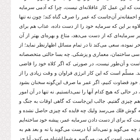
ست كه این عمل كار عاقلانه‌اى نیست، چرا كه آدمى سرمایه
احمقانه‌تر آن‌جاست كه عمر را صرف گناه كند؛ چون نه تنها
اوه بر این كه سرمایه خود را از دست داده، عذاب هم براى
سرمایه‌اى كه از دست مى‌دهد، متاع و بهره‌اى بهتر از آن
 نموده، سعى مى‌كند تا در تمام مسائل اظهارنظر نماید؛ از
دسى ساختمان، معمارى و پزشكى. چه بسا حالتى متخصصانه
نه است و آن‌طور نیست، در صورتى كه اگر كلاه خود را قاضى
د. مسلّم است كه این كار انرژى فراوان و وقت زیادى را از
ال خود قضاوت كنیم، اگر عمر ما صرف این‌گونه سخنان بشود
الى كه هیچ كدام آنها را نمى‌دانستیم. نه تنها در آن امور
هم چیزى گفتیم. جالب این‌جاست كه گاهى اوقات به جنگ و
ه گوش فلك مى‌رسد ولیك چه فایده كه چیزى حاصل نشده و
است كه براى از دست دادن سرمایه عمر، پیشه خود ساخته‌ایم
 مى‌گوید و نمى‌داند آیا درست مى‌گوید یا نه و بعد هم به
ق همین است كه من مى‌گویم و شما اشتباه مى‌كنید، آیا جز