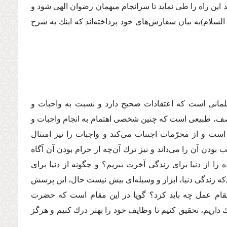
ید این راه را طى نماید تا سرانجام میهمان رضوان الهى شود و
السلام)
به بیان سفارش‌هاى خود پرداخته‌اند كه اینك به شرح
لمانى است كه اعتقادات صحیح دارد و نسبت به واجبات و
وصف، طبیعى است كه چنین شخصى اهتمام به انجام واجبات و
 است و از محرّمات اجتناب مى‌كند و واجبات را نیز امتثال
 بودن آن را مى‌داند و نیز ترك آن‌چه از حرام بودن آن آگاه
ا از دنیا براى زندگى آخرت ببریم؟ و چگونه از دنیا براى
ن‌كه زندگى دنیا، ابزار و وسیله‌اى بیش نیست حال، این پرسش
مقام عمل چه باید كرد؟ گویا در این مقام است كه حضرت
 داریم، تحقیق كنیم تا وظایف خود را بهتر درك كنیم و هرگز