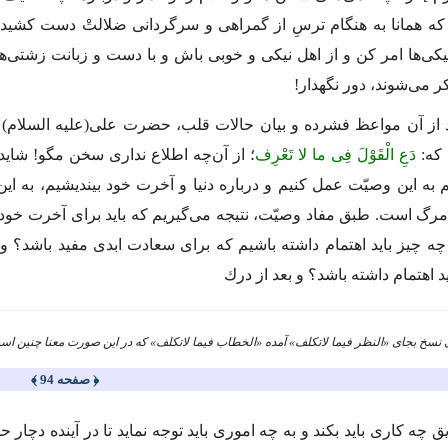
 كه همانا به
هنگام ترسِ از گمراهى و سرگردانى ضلالتْ دست كشیدن 
یكى‌ها امر كن و از اهل نیكى و خوبى باش و با دست و زبانت زشتى‌ها
 مى‌شوند، دور نگهدار!
د از آن مواعظ فشرده و بیان حالات قلب، حضرت على
(علیه السلام)
ب
 كه:
دَعِ الْقَوْلَ فِى ما لا تَعْرِف
؛
از آن‌چه اطلاع ندارى سخن مگو!
شاید 
م به این وصیّت عمل كنیم و درباره دنیا و آخرت خود بیندیشیم، به ای
ا مرگ است. طبق مفاد وصیّت، نتیجه مى‌گیریم كه باید براى آخرت خود 
 چه چیز باید اهتمام داشته باشیم كه براى سعادت ابدى مفید باشد؟ و
د اهتمام داشته باشد؟ و بعد از درك
﴿ صفحه 94 ﴾
ق چه كارى باید بكند و به چه امورى باید توجه نماید تا در آینده دچار