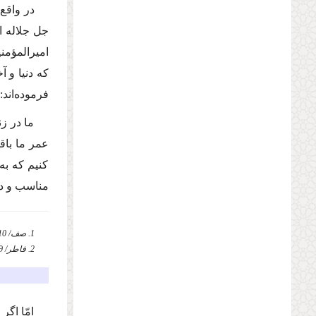
در واقع
جل جلاله
ا
امیرالمؤمن
كه دنیا و 
فرموده‌اند:
ما در زن
عمر ما باق
كنیم كه به
مناسب و د
1. صف/ 10.
2. فاطر/ 29.
امّا اگ