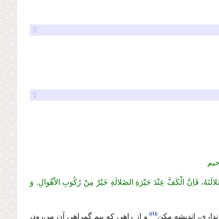
حیم
تَهُ، فَاِنَّ الْكَفَّ عِنْدَ حَیْرَةِ الضَلالَةِ خَیْرٌ مِنْ رُكُوبِ الاَْهْوالِ. وَ
(1)
 ندارى، اندیشه مكن
و از راهى كه بیم گمراهى آن مى‌رود،