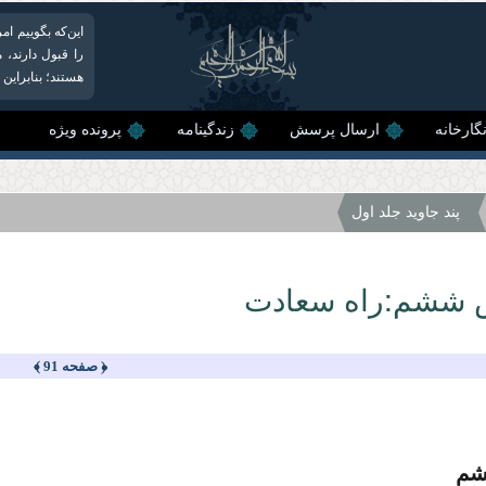
این‌که بگوییم ام
را قبول دارند، 
هستند؛ بنابراین
گارخانه
ارسال پرسش
زندگینامه
پرونده ویژه
پند جاوید جلد اول
ششم:راه سعادت
﴿ صفحه 91 ﴾
شم