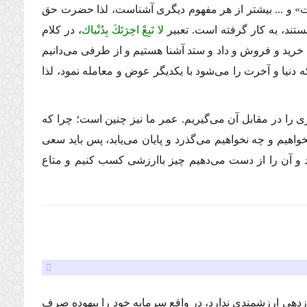
ارت» و ... بیشتر از هر مفهوم دیگرى آشناست، لذا حضرت حق
ستند، به كار گرفته است. تعبیر
لا تَبِعْ اخِرَتَكَ بِدُنْیاك
، در كلام
خرید و فروش و داد و ستد آشنا هستیم و از طرفى مى‌دانیم
 دنیا و آخرت را مى‌شود با یكدیگر عوض و معامله نمود، لذا
یزى را در مقابل آن مى‌گیریم. عمر ما نیز چنین است؛ چرا كه
واهیم و چه نخواهیم مى‌گذرد و پایان مى‌یابد، پس باید سعى
د و آن را از دست مى‌دهیم چیز باارزشى كسب كنیم و متاع
زدهى ارزشمندى ندارد، در واقع سرمایه خود را بیهوده صرف