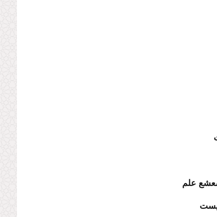
عشع علم
یست