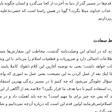
 قدم‌ها در مسیر گذر از دنیا به آخرت از كجا مى‌گذرد و انسان چگونه با
ذاب خداوند مبتلا نگردد؟ گویا در همین راستا است كه حضرت
(علیه 
‌پردازیم.
رط سعادت
نه كه در ابتداى این وصیّت‌نامه گذشت، مخاطب این سفارش‌ها مس
اعات اجمالى دارد و ضروریات و قطعیات اسلام را مى‌داند. با این 
ت خواهد داشت؛ یعنى به توصیه آغازین این كلام (تقوا)، كاملا پایبند
امّا اینك بعد از عمل كردن به این نصیحت، یعنى عمل به امورى كه واجب
ؤال جلوه‌گر مى‌شود كه چه كنیم تا در مسیر زندگى بهترین استفاده ر
 استفاده كنیم تا دنیا هدف ما قرار نگیرد؟ خلاصه بعد از آگاهى از ای
د كه پس چه چیز براى ما مهم است؟ به چه باید اهمیّت داد و در 
لسلام)
مى‌فرمایند اولین قدم این است كه درباره آن‌چه نمى‌دانیم و شك
هه نگذاریم.