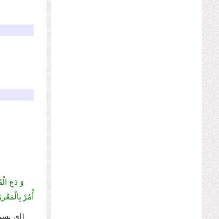
وَ دَعِ الْ
أْمُرْ بِالْمَعْر
[
اى پسر