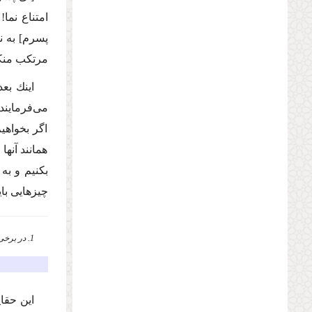
امتناع نما!
پسرم
]
به ن
مرتكب منكر
اینك بع
مى‌فرمایند
اگر بخواهی
همانند آنه
بكنیم و به
چیزهایى بای
1. در برخى نسخ بجاى «النظر فیما لاتكلف» آمده «الخطاب فیما لاتكلف» كه در این صورت معنا چنین است: «از آنچه به شما مربوط نیست و تكلیف ندارى دم مزن».
این حقای