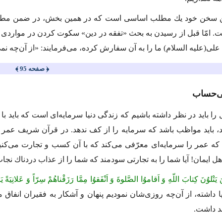
ین سخن خود یك مطلب اساسى است كه در همین بخش، در ضمن مطالبى ك
. امّا قبل از رسیدن به بحث «تفقه در دین» سكوت كردن در مواردى
على
(علیه السلام)
ما را به آن سفارش كرده، مى‌فرمایند: «از آن‌چه ن
﴿ صفحه 95 ﴾
ى‌حساب
را باید در نظر داشته باشیم كه زندگى دنیا سرمایه‌اى است كه باید با 
د، باید مواظب باشد كه سرمایه را از كف ندهد. در قرآن شریف عمر به
ه عمر را سرمایه‌اى معرّفى مى‌كند كه با آن كسب و تجارت مى‌كنی
هل ایمان! آیا شما را به تجارتى سودمند كه شما را از عذاب دردناك نج
نَ یَتْلوُنَ كِتابَ اللّهِ وَ اَقاموُا الصَّلوةَ وَ اَنْفَقوُا مِمَّا رَزَقْناهُمْ سِرّاً وَ عَلانِیَةً
پا داشته، از آن‌چه روزى‌شان نمودیم پنهان و آشكار به فقیران انفاق مى
د داشت.