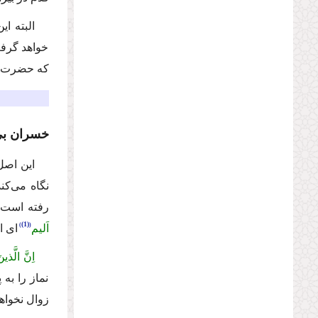
البته ا
خواهد گرفت
كه حضرت 
خسران ب
این اصل 
نگاه مى‌كن
رفته است ك
(1)
اَلیم
اى ا
اِنَّ الَّذی
نماز را به 
زوال نخواه