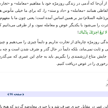
 از آن‌جا كه آدمى در زندگى روزمرّه خود با مفاهیم «معامله» و «تج
لفاظى همانند «معامله» و «داد و ستد» را، كه براى ما خیلى مأنوس ه
ین
(علیه السلام)
نیز بر همین اساس آمده است؛ یعنى چون ما با مفهوم 
آخرت را مى‌شود با یكدیگر عوض و معامله نمود، و از طرفى مى‌دانیم كه
لا تَبِعْ اخِرَتَكَ بِدُنْیاك
!
دگى روزمرّه چاره‌اى از تجارت نداریم و دایماً چیزى را مى‌دهیم و چ
ى و ثابت نمى‌ماند، بلكه دایماً در حال گذر و صَرف شدن است و چه بخ
 جایش متاع ارزشمندى را بگیریم. باید به جاى این عمرى كه مى‌گذر
رخورى را در عوض دریافت كنیم.
﴿ صفحه 96 ﴾
ر این عمر در مقابل چیزى صرف شد و با چیزى معاوضه گردید كه هیچ با