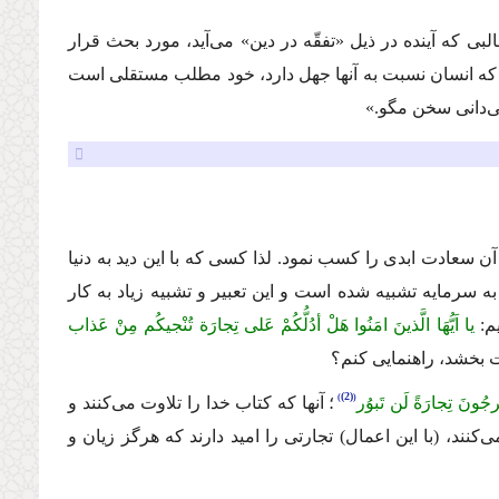
ه آینده در ذیل «تفقّه در دین» مى‌آید، مورد بحث قرار
 كه انسان نسبت به آنها جهل دارد، خود مطلب مستقلى است
مى‌دانى سخن مگو.»
آن سعادت ابدى را كسب نمود. لذا كسى كه با این دید به دنیا
 سرمایه تشبیه شده است و این تعبیر و تشبیه زیاد به كار
م:
یا اَیُّهَا الَّذینَ امَنُوا هَلْ أدُلُّكُمْ عَلى تِجارَة تُنْجیكُم مِنْ عَذاب
ات بخشد، راهنمایى كنم؟
(2)
 یَرجُونَ تِجارَةً لَن تَبوُر
؛
آنها كه كتاب خدا را تلاوت مى‌كنند و
‌كنند، (با این اعمال) تجارتى را امید دارند كه هرگز زیان و