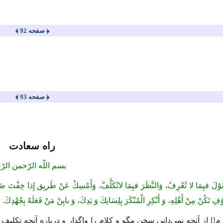
﴿ صفحه 92 ﴾
﴿ صفحه 93 ﴾
راه سعادت
بسم اللّه الرّحمن الرّ
قَوْلَ فیِمَا لا تُعْرِفُ، وَالنَّظَرَ فیِمَا لاتُكَلَّفْ، وَأَمْسِكْ عَنْ طَریِق إِذا خِفْتَ ضَلالَ
وُفِ تَكُنْ مِنْ أَهْلِهِ، وَ أَنْكِرِ الْمُنْكَرَ بِلِسَانِكَ وَ یَدِكَ، وَ بایِنْ مَنْ فَعَلَهُ بِجُهْدِكَ.
م!
]
از آنچه نمى‌دانى سخن مگو و كلام را واگذار و درباره آنچه تكلیف