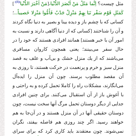
(1)
مثل چیست؟
اِنَّما مَثَلُ مَنْ اَبْصَرَ الدُّنْیا،
[
مَنْ اَخْبَرَ الدُّنْیا
]
كَمَثَلِ قَوْم سَفْر نَبَا بِهِمْ مَنْزِلٌ جَدْبٌ فَأَمُّوا مَنْزِلا خَصیباً...
؛
كسانى كه با چشم باز و دیده بینا و بصیر به دنیا نگاه كردند
و آن را شناختند [كسانى كه از دنیا آگاهى دارند و نسبت به
امور آن با خبر هستند] همانند افرادى هستند كه خود را در
حال سفر مى‌بینند؛
یعنى همچون كاروان مسافرى
مى‌باشند كه از یك منزل خشك و بى‌آب و علف به قصد
منزل سبز و خرم و پرنعمت در حركت هستند، تا روزى به
آن مقصد مطلوب برسند. چون آن منزل را ایده‌آل
مى‌انگارند، مشكلات راه را كاملا تحمل كرده و به راحتى و
با آغوش باز از آن استقبال مى‌كنند. براى چنین افرادى
جدایى از دیگر دوستان تحمل مرگ آنها سخت نیست، چون
دوستان حقیقى آنها در آن منزل هستند و در آن‌جا به هم
خواهند رسید. اگر چند روزى هم فاصله بیفتد، نگران
نمى‌شوند. چون معتقدند باید كارى كرد كه براى سراى