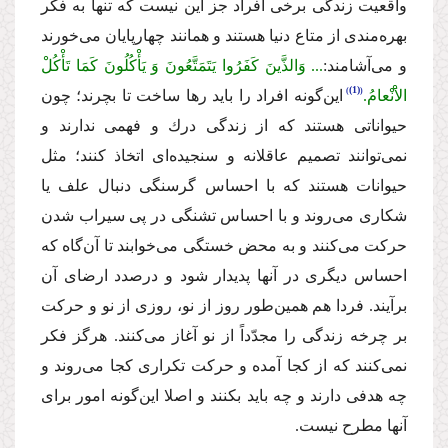
واقعیت زندگى برخى افراد جز این نیست كه تنها به فكر
بهره‌مندى از متاع دنیا هستند و همانند چهارپایان مى‌خورند
و مى‌آشامند:
... وَالذَّینَ كَفَرُوا یَتَمَتَّعُونَ وَ یَأْكُلُونَ كَمَا تَأْكُلْ
(1)
الاَْنْعامُ.
این‌گونه افراد را باید رها ساخت تا بچرند؛ چون
حیواناتى هستند كه از زندگى درك و فهمى ندارند و
نمى‌توانند تصمیم عاقلانه و سنجیده‌اى اتخاذ كنند؛ مثل
حیوانات هستند كه با احساس گرسنگى دنبال علف یا
شكارى مى‌روند و با احساس تشنگى در پى سیراب شدن
حركت مى‌كنند و به محض خستگى مى‌خوابند تا آن‌گاه كه
احساس دیگرى در آنها پدیدار شود و درصدد ارضاى آن
برآیند. فردا هم همین‌طور روز از نو، روزى از نو و حركت
بر چرخه زندگى را مجدّداً از نو آغاز مى‌كنند. هرگز فكر
نمى‌كنند كه از كجا آمده و حركت تكرارى كجا مى‌روند و
چه هدفى دارند و چه باید بكنند و اصلا این‌گونه امور براى
آنها مطرح نیست.