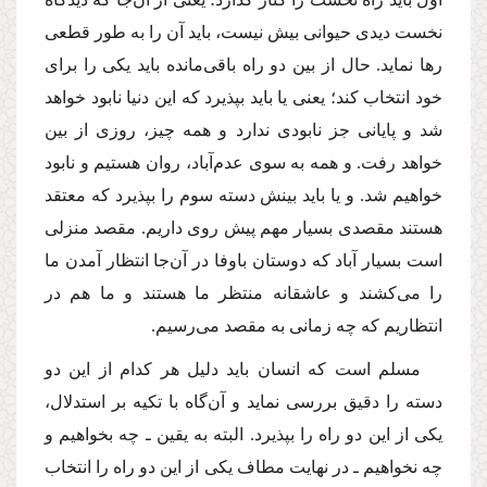
نخست دیدى حیوانى بیش نیست، باید آن را به طور قطعى
رها نماید. حال از بین دو راه باقى‌مانده باید یكى را براى
خود انتخاب كند؛ یعنى یا باید بپذیرد كه این دنیا نابود خواهد
شد و پایانى جز نابودى ندارد و همه چیز، روزى از بین
خواهد رفت. و همه به سوى عدم‌آباد، روان هستیم و نابود
خواهیم شد. و یا باید بینش دسته سوم را بپذیرد كه معتقد
هستند مقصدى بسیار مهم پیش روى داریم. مقصد منزلى
است بسیار آباد كه دوستان باوفا در آن‌جا انتظار آمدن ما
را مى‌كشند و عاشقانه منتظر ما هستند و ما هم در
انتظاریم كه چه زمانى به مقصد مى‌رسیم.
مسلم است كه انسان باید دلیل هر كدام از این دو
دسته را دقیق بررسى نماید و آن‌گاه با تكیه بر استدلال،
یكى از این دو راه را بپذیرد. البته به یقین ـ چه بخواهیم و
چه نخواهیم ـ در نهایت مطاف یكى از این دو راه را انتخاب