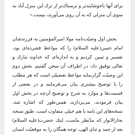
براى آنها ناخوشایندتر و ترسناك‌تر از ترك این منزل آباد به
سوى آن منزلى كه به آن روى مى‌آورند، نیست.»
بخش اول وصیّت‌نامه مولا امیرالمؤمنین به فرزندشان
امام حسن
(علیه السلام)
را كه مواعظ فشرده‌اى بود،
تفسیر و تبیین كردیم و به اندازه‌اى كه خداوند تبارك و
تعالى توفیق داد، در اطراف آن سخن گفتیم. بخش دوم
این وصیّت گران‌مایه مواعظ تفصیلى است كه هر مطلب
را با توضیح بیشترى بیان مى‌فرمایند و در بعضى از
قسمت‌ها و موارد به شرح و توضیح آن‌چه در بخش اول
بیان فرمودند، مى‌پردازند. همین‌طور كه اشاره شد،
نسخه‌هاى این نامه با هم خیلى متفاوت است. طبق نسخه
بحارالانوار كه مدّنظر ماست، اینك حضرت
(علیه السلام)
بعد از حمد و ثناى الهى، توجه همگان را به موقعیّت انسان