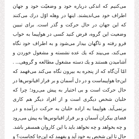
مى‌كنیم كه اندكى درباره خود و وضعیّت خود و جهان
اطراف خود مى‌اندیشند. اینها در وهله اوّل درك مى‌كنند
كه این جهان در حال حركت و گذر است. براى تبیین
وضعیت این گروه، فرض كنید كسى در هواپیما به خواب
فرو رفته و ناگهان بیدار مى‌شود و به اطراف خود نگاه
مى‌كند، مى‌بیند كه یك عده نشسته و مشغول خوردن و
آشامیدن هستند و یك دسته مشغول مطالعه و گروهى... .
امّا آن‌گاه كه از پنجره به بیرون نگاه مى‌كند مى‌فهمد كه
این‌جا هواپیماست و در دل آسمان و بر فراز اقیانوس‌ها در
حال حركت است و بى اختیار به پیش مى‌رود؛ چرا كه
خلبان شخص دیگرى است و از افراد دیگر هم كارى
برنمى‌آید. هواپیما به اراده خلبان به حركت درآمده و در
فضاى بیكران آسمان و بر فراز اقیانوس‌ها به پیش مى‌رود
و چه بخواهد و چه نخواهد باید با این كاروان همسفر باشد.
حال تا این شخص به خود آید و بفهمد كه این‌جا كجاست؟ و