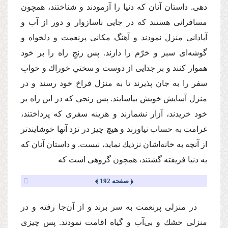
دهى. داستان آنان كه دنیا را آزمودند و شناختند، همچون
مسافرانى هستند كه در جایى ناسازوار و دور از آب و
آبادانى منزل نمودند و آهنگ مكانى پرنعمت و دلخواه و
گوشه‌اى سبز و خرّم را دارند. پس رنجِ راه را بر خود
هموار كنند و بر جدایى از دوست و سختىِ خوراك و خوابِ
سفر را به جان پذیرند تا به منزل فراخ خود رسند و در
منزل آسایش خویش بیاسایند. پس رنجى كه در این راه بر
خود خریدند، آزار نشمارند و هزینه سفرى كه پرداختند،
غرامت به حساب نیاورند و هیچ چیز در نزد آنها خوشایندتر
از آنچه به خانه‌اشان نزدیك نماید، نیست. و داستان آنان كه
به دنیا فریفته گشتند، همچون گروهى است كه
﴿ صفحه 192 ﴾
در منزلى پرنعمت به سر برند و از آن‌جا رفته و در
منزلى خشك و بى‌آب و گیاه اقامت نمودند. پس چیزى