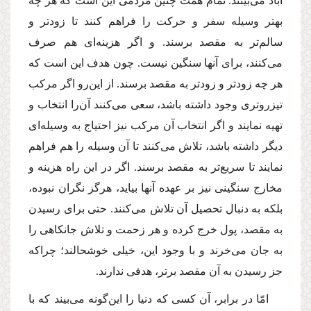
آباد مى‌بینند. تمام همت چنین مردمى این است كه هر چه
بهتر وسیله سفر و حركت را فراهم كنند تا زودتر و
سالم‌تر به مقصد برسند. و اگر هزینه‌اى هم صرف
مى‌كنند، براى آنها سنگین نیست. چون هدف این است كه
هر چه زودتر و زودتر به مقصد برسند. از این‌رو اگر مركب
تیزروترى وجود داشته باشد، سعى مى‌كنند آن‌را انتخاب و
تهیه نمایند و اگر انتخاب آن مركب نیز احتیاج به وسیله‌اى
دیگر داشته باشد، تلاش مى‌كنند تا آن وسیله را هم فراهم
نمایند تا سریع‌تر به مقصد برسند. اگر در این راه هزینه و
مخارج سنگینى نیز بر عهده آنها بیاید، هرگز نگران نبوده،
بلكه به دنبال تحصیل آن تلاش مى‌كنند. حتى براى رسیدن
به مقصد، پول خرج كرده و هر زحمت و تلاش جانكاهى را
به جان مى‌خرند و با وجود این، خیلى خوشحالند؛ چراكه
جز رسیدن به آن مقصد برتر، هدفى ندارند.
امّا در برابر، آن كسى كه دنیا را این‌گونه مى‌بیند كه با