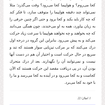
كجا مى‌روم؟ و هواپیما كجا مى‌رود؟ وقت مى‌گذرد؛ مثلا
نمى‌تواند چند دقیقه هواپیما را متوقف سازد، تا فكر كند
كه چه كار باید بكند و كجا برود و حتى اگر چنین حرفى را
به زبان بیاورد، همه به او مى‌خندند، چون همگى مى‌دانند
كه چه بخواهند و چه نخواهند هواپیما با سرعت زیاد حركت
مى‌كند و به پیش مى‌رود. بنابراین این گروه در درجه اول
درك مى‌كنند كه بر مركب تیزپایى سوار هستند كه تند و
سریع در حال حركت است و اختیار آن هم در دست آنها
نیست و نمى‌توانند آن را نگهدارند. بعد از درك متحرك
بودن آن، در پى دریافت مقصد این حركت هستند كه الآن
كجاست و به كجا مى‌رود و در آینده به كجا مى‌رسد و ما را
با خود به كجا مى‌برد.
1. انفال/ 22.