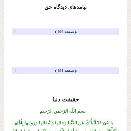
پیامدهاى دیدگاه حق
﴿ صفحه 190 ﴾
﴿ صفحه 191 ﴾
حقیقت دنیا
بسم اللّه الرّحمن الرّحیم
یا بُنَىَّ قَدْ أَنْبَأْتُكُ عَنِ الدُّنْیا وَحالِها وَانْتِقالِها وَزَوالِهِا بِأَهْلِها،