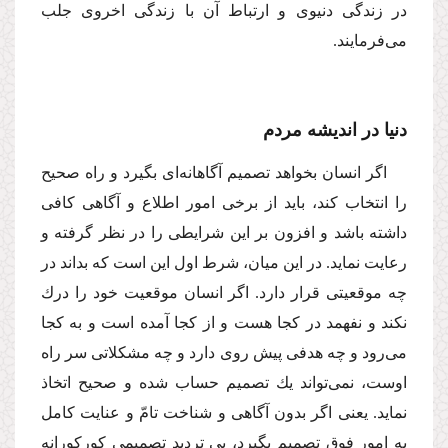
در زندگى دنیوى و ارتباط آن با زندگى اخروى جلب
مى‌فرمایند.
دنیا در اندیشه مردم
اگر انسان بخواهد تصمیم آگاهانه‌اى بگیرد و راه صحیح
را انتخاب كند، باید از برخى امور اطلاع و آگاهى كافى
داشته باشد و افزون بر این شرایطى را در نظر گرفته و
رعایت نماید. در این میان، شرط اول این است كه بداند در
چه موقعیتى قرار دارد. اگر انسان موقعیت خود را درك
نكند و نفهمد در كجا هست و از كجا آمده است و به كجا
مى‌رود و چه هدفى پیش روى دارد و چه مشكلاتى سر راه
اوست، نمى‌تواند یك تصمیم حساب شده و صحیح اتخاذ
نماید. یعنى اگر بدون آگاهى و شناخت تامّ و عنایت كامل
به امور فوق تصمیم بگیرد، بى تردید تصمیمى كوركورانه