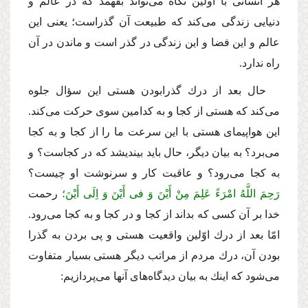
هر انسانى با اولین نگاه مى‌تواند بفهمد كه در عالم و
دنیایى زندگى مى‌كند كه طبیعت آن گذراست؛ یعنى این
عالم و این فضا و این زندگى در گذر است و ماندن در آن
راه ندارد.
حال بعد از درك گذرابودن هستى این سؤال جلوه
مى‌كند كه هستى از كجا و به كدامین سوى حركت مى‌كند.
این هواپیماى هستى با این سرعت ما را از كجا و به كجا
مى‌برد؟ به بیان دیگر، حال باید بیندیشد كه در كجاست؟ و
به كجا مى‌رود؟ و عاقبت كار و سرنوشت او چیست؟
رَحِمَ اللَّهُ امْرَءً عَلِمَ مِنْ أَیْنَ وَ فى أَیْنَ وَ اِلَى أَیْنَ؛
رحمت
خدا بر آن كسى كه بداند از كجا و در كجا و به كجا مى‌رود.
امّا بعد از درك اوّلین واقعیت هستى و پى بردن به گذرا
بودن آن، درك مردم از مراتب دیگر هستى بسیار متفاوت
مى‌شود كه اینك به بیان دیدگاه‌هاى آنها مى‌پردازیم: