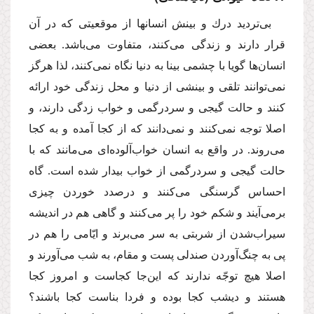
بى‌تردید درك و بینش انسانها از موقعیتى كه در آن
قرار دارند و زندگى مى‌كنند، متفاوت مى‌باشد. بعضى
انسان‌ها گویا با چشمى بینا به دنیا نگاه نمى‌كنند، لذا هرگز
نمى‌توانند تلقى و بینشى از دنیا و محل زندگى خود ارائه
كنند و حالت گیجى و سردرگمى و خواب زدگى دارند، و
اصلا توجه نمى‌كنند و نمى‌دانند كه از كجا آمده و به كجا
مى‌روند. در واقع به انسان خواب‌آلوده‌اى مى‌مانند كه با
حالت گیجى و سردرگمى از خواب بیدار شده است. گاه
احساس گرسنگى مى‌كنند و درصدد خوردن چیزى
برمى‌آیند و شكم خود را پر مى‌كنند و گاهى هم در اندیشه
سیراب‌شدن از شربتى به سر مى‌برند و ایّامى را هم در
پى به چنگ‌آوردن صندلى پست و مقام، به شب مى‌آورند و
اصلا هیچ توجّه ندارند كه این‌جا كجاست و امروز كجا
هستند و دیشب كجا بوده و فردا بناست كجا باشند؟