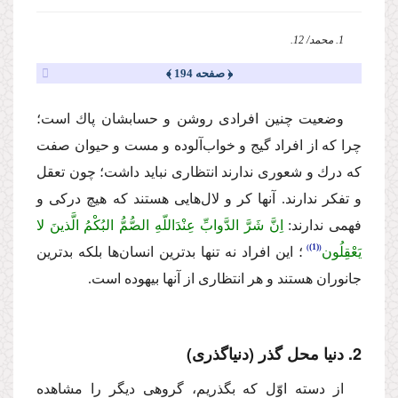
1. محمد/ 12.
﴿ صفحه 194 ﴾
وضعیت چنین افرادى روشن و حسابشان پاك است؛
چرا كه از افراد گیج و خواب‌آلوده و مست و حیوان صفت
كه درك و شعورى ندارند انتظارى نباید داشت؛ چون تعقل
و تفكر ندارند. آنها كر و لال‌هایى هستند كه هیچ دركى و
فهمى ندارند:
اِنَّ شَرَّ الدَّوابِّ عِنْدَاللّهِ الصُّمُّ البُكْمُ الَّذینَ لا
(1)
یَعْقِلُون
؛ این افراد نه تنها بدترین انسان‌ها بلكه بدترین
جانوران هستند و هر انتظارى از آنها بیهوده است.
2. دنیا محل گذر (دنیاگذرى)
از دسته اوّل كه بگذریم، گروهى دیگر را مشاهده