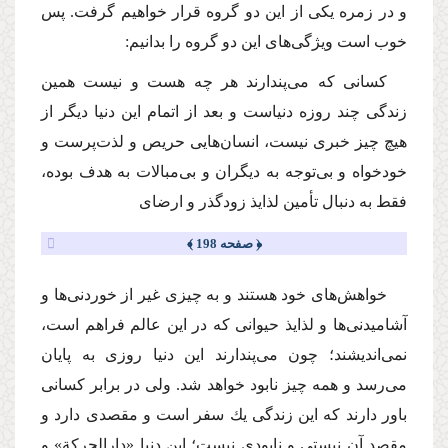
و در زمره یكى از این دو گروه قرار خواهیم گرفت. پس
خوب است ویژگى‌هاى این دو گروه را بدانیم:
كسانى كه مى‌پندارند هر چه هست و نیست همین
زندگى چند روزه دنیاست و بعد از اتمام این دنیا دیگر از
هیچ چیز خبرى نیست، انسان‌هایى حریص و لذت‌پرست و
خودخواه و بى‌توجه به دیگران و بى‌مبالات به هدف بوده،
فقط به دنبال تأمین لذایذ زودگذر و ارضاى
﴿ صفحه 198 ﴾
خواهش‌هاى خود هستند و به چیزى غیر از خوردنى‌ها و
آشامیدنى‌ها و لذایذ حیوانى كه در این عالم فراهم است،
نمى‌اندیشند؛ چون مى‌پندارند این دنیا روزى به پایان
مى‌رسد و همه چیز نابود خواهد شد. ولى در برابر كسانى
باور دارند كه این زندگى یك سفر است و مقصدى دارد و
مقصد آن نیستى و نابودى نیست؛ این دنیا «دارالحركة» و