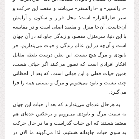
«دارالسیر» و «دارالسفر» مى‌باشد و مقصد این حركت و
سیر «دارالقرار» است؛ محل قرار و سكون و آرامش
آن‌جاست، آن‌جا منزل و مقصد اصلى است و در مقایسه
با این دنیا، سرمنزل مقصود و زندگى جاودانه در آن جهان
است و آن‌چه در این عالم زندگى و حیات مى‌پنداریم، جز
نابودى و مرگ هیچ نیست. این نظر، درست نقطه مقابل
افكار افرادى است كه تصور مى‌كنند اگر حیاتى هست،
همین حیات فعلى و این جهانى است، كه بعد از لحظاتى
چند، نیست و نابود مى‌شویم و مرگ و نیستى همه را فرا
مى‌گیرد.
به هرحال عده‌اى مى‌پندارند كه بعد از حیات این جهان
به سمت مرگ و نابودى مى‌رویم و برعكس عده‌اى هم
معتقد هستند كه این حیات گذراست و ما در حال حركت
به سوى حیات جاودانه هستیم. لذا مى‌گویند ما الان در