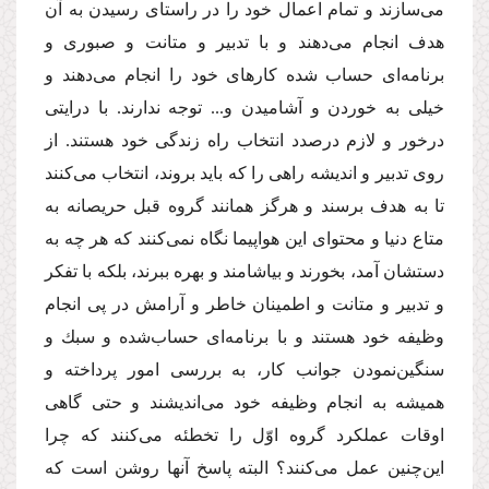
مى‌سازند و تمام اعمال خود را در راستاى رسیدن به آن
هدف انجام مى‌دهند و با تدبیر و متانت و صبورى و
برنامه‌اى حساب شده كارهاى خود را انجام مى‌دهند و
خیلى به خوردن و آشامیدن و... توجه ندارند. با درایتى
درخور و لازم درصدد انتخاب راه زندگى خود هستند. از
روى تدبیر و اندیشه راهى را كه باید بروند، انتخاب مى‌كنند
تا به هدف برسند و هرگز همانند گروه قبل حریصانه به
متاع دنیا و محتواى این هواپیما نگاه نمى‌كنند كه هر چه به
دستشان آمد، بخورند و بیاشامند و بهره ببرند، بلكه با تفكر
و تدبیر و متانت و اطمینان خاطر و آرامش در پى انجام
وظیفه خود هستند و با برنامه‌اى حساب‌شده و سبك و
سنگین‌نمودن جوانب كار، به بررسى امور پرداخته و
همیشه به انجام وظیفه خود مى‌اندیشند و حتى گاهى
اوقات عملكرد گروه اوّل را تخطئه مى‌كنند كه چرا
این‌چنین عمل مى‌كنند؟ البته پاسخ آنها روشن است كه