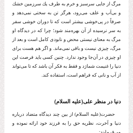
مرگ از جایى سرسبز و خرم به طرف یك سرزمین خشك
و بى‌آب و علف مى‌رود، هرگز تن به سختى نمى‌دهد و
صرفاً در پى‌خوشى بیشتر است كه تا دوران خوشى سفر
به سر نرسیده از آن بهره‌مند شود؛ چرا كه در دیدگاه او
مرگ به معناى نیستى محض و نابودى كامل است و بعد از
مرگ، چیزى نیست و باقى نمى‌ماند. و اگر هم هست براى
او چیزى در آن‌جا وجود ندارد. چنین كسى باید فرصت این
دنیا را غنیمت شمارَد و فقط به فكر آن باشد كه تا مى‌تواند
از آب و نانى كه فراهم است، استفاده كند.
دنیا در منظر على
(علیه السلام)
حضرت
(علیه السلام)
از بین چند دیدگاه متضاد درباره
دنیا و آخرت، نظریه حق را به فرزند خود ارائه نموده و
مى‌فرمایند: