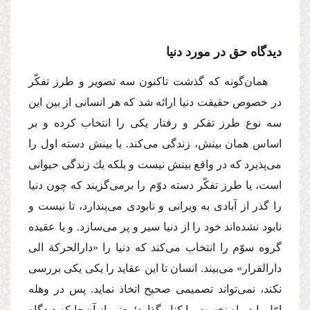
دیدگاه حق در مورد دنیا
همان‌گونه كه گذشت تاكنون سه تصویر و طرز تفكّر
در خصوص حقیقت دنیا ارائه شد كه هر انسانى از بین این
سه نوع طرز تفكر و رفتار یكى را انتخاب كرده و بر
اساس همان بینش، زندگى مى‌كند. یا بینش دسته اول را
مى‌پذیرد كه در واقع بینش نیست و بلكه یك زندگى حیوانى
است، یا طرز تفكّر دسته دوّم را برمى‌گزیند كه چون دنیا
را گذر از آبادى به ویرانى و نابودى مى‌پندارد، تا نیست و
نابود نشده‌اند خود را از دنیا سیر و پر مى‌سازد. و یا عقیده
گروه سوّم را انتخاب مى‌كند كه دنیا را «دارالحركة الى
دارالقرار» مى‌بیند. انسان تا این عقاید را یكى یكى بررسى
نكند، نمى‌تواند تصمیمى صحیح اتخاذ نماید. پس در وهله
اوّل باید راه نخست را كنار گذارد؛ یعنى از آن‌جا كه دیدگاه