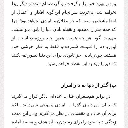
و بهتر بهره خود را برگرفت، و گرنه تمام شده و دیگر پیدا
نخواهد شد. بى‌تردید سرانجام این‌گونه افكار و اعمال از
ابتدا مشخص است كه جز بطلان و نابودى نخواهد بود؛ چرا
كه همه چیز را محدود و نقطه پایان دنیا را نابودى و نیستى
مى‌بیند. گویا هر چه هست همین چند روزه دنیاست، از
این‌رو دم را غنیمت شمرده و فقط به فكر خوشى خود
هستند. چون پایانى جز نابودى براى این دنیا تصور نمى‌كنند
كه دیر یا زود به این نقطه خواهد رسید.
ب) گذر از دنیا به دارالقرار
در برابر هم‌سفران قبلى، عده‌اى دیگر قرار مى‌گیرند
كه پایان این دنیاى گذرا را نابودى و پوچى نمى‌دانند، بلكه
براى آن هدف و مقصدى در نظر مى‌گیرند و در این مدت
زندگى دنیا، خود را براى رسیدن به آن هدف و مقصد آماده