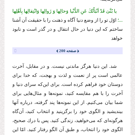
یا بُنَّىَ قَدْ اَنْبَاْتُكَ عَنِ الدُّنْیا وَحالِها وَ زَوالِها وَانْتِقالِها بِاَهْلِها
...؛
اوّل تو را از وضع دنیا آگاه و ذهنت را با حقیقت آن آشنا
ساختم كه این دنیا در حال انتقال و در گذر است و نابود
خواهد
﴿ صفحه 200 ﴾
شد. این دنیا هرگز ماندنى نیست. و در مقابل، آخرت
عالمى است پر از نعمت و لذت و بهجت، كه خدا براى
دوستان خود فراهم كرده است. براى این‌كه سراى دنیا و
آخرت را با هم مقایسه كنید، نمونه‌ها و مثال‌هایى براى
شما بیان مى‌كنیم. از این نمونه‌ها پند گرفته، درباره آنها
بیندیشید و الگوى خود را برگزینید و انتخاب كنید، آن‌گاه
هرگونه‌اى كه مى‌خواهید، زندگى كنید. پس با درك صحیح،
الگوى خود را انتخاب، و طبق آن الگو رفتار كنید. امّا این