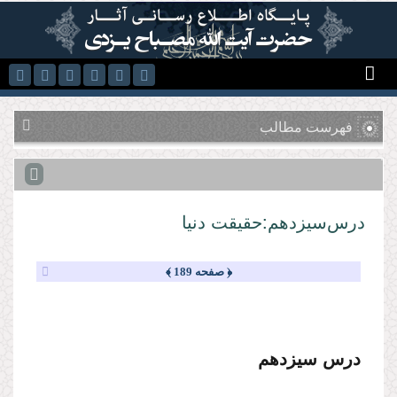
رفتن به محتوای اصلی
فهرست مطالب
درس‌سیزدهم:حقیقت دنیا
﴿ صفحه 189 ﴾
درس سیزدهم