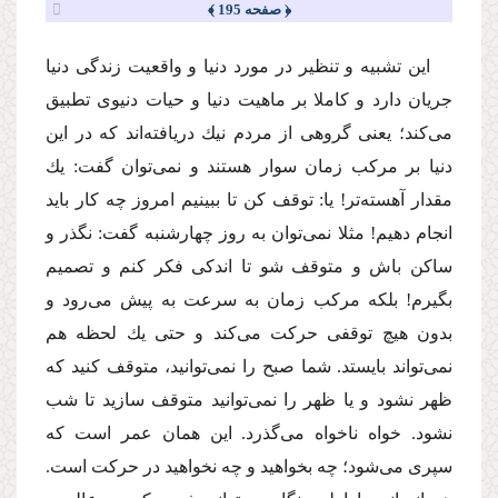
﴿ صفحه 195 ﴾
این تشبیه و تنظیر در مورد دنیا و واقعیت زندگى دنیا
جریان دارد و كاملا بر ماهیت دنیا و حیات دنیوى تطبیق
مى‌كند؛ یعنى گروهى از مردم نیك دریافته‌اند كه در این
دنیا بر مركب زمان سوار هستند و نمى‌توان گفت: یك
مقدار آهسته‌تر! یا: توقف كن تا ببینیم امروز چه كار باید
انجام دهیم! مثلا نمى‌توان به روز چهارشنبه گفت: نگذر و
ساكن باش و متوقف شو تا اندكى فكر كنم و تصمیم
بگیرم! بلكه مركب زمان به سرعت به پیش مى‌رود و
بدون هیچ توقفى حركت مى‌كند و حتى یك لحظه هم
نمى‌تواند بایستد. شما صبح را نمى‌توانید، متوقف كنید كه
ظهر نشود و یا ظهر را نمى‌توانید متوقف سازید تا شب
نشود. خواه ناخواه مى‌گذرد. این همان عمر است كه
سپرى مى‌شود؛ چه بخواهید و چه نخواهید در حركت است.