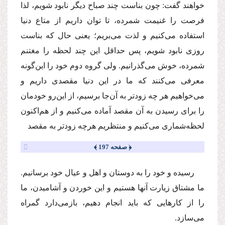
خواهند گفت: چون بناست چند صباح دیگر نابود شویم، لذا
فرصت را غنیمت شمرده، تا توان داریم از متاع دنیا
استفاده مى‌كنیم و لذت مى‌بریم؛ یعنى حال كه بناست
روزى نابود شویم، پس حداقل این چند لحظه را مغتنم
شمرده، خوش مى‌گذرانیم. ولى گروه دوم خود را این‌گونه
معرفى مى‌كنند كه ما در این دنیا مقصدى داریم و
مى‌خواهیم هر چه زودتر به آن‌جا برسیم، از این‌رو خودمان
را براى رسیدن به آن مقصد آماده مى‌كنیم و از هم‌اكنون
لحظه‌شمارى مى‌كنیم و منتظریم هرچه زودتر به مقصد
﴿ صفحه 197 ﴾
رسیده و خود را به دوستان و اهل و عیال خود برسانیم.
ما مشتاق زیارت آنها هستیم و این خوردن و آشامیدن، ما
را از كارهایى كه باید انجام دهیم، بازمى‌دارد گمراه
مى‌سازد.