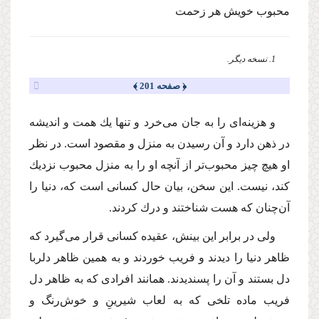
محبوب خویش هر زحمت
1. نسخه دیگر.
﴿ صفحه 201 ﴾
و هزینه‌اى را به جان مى‌خرد و تنها یك همت و اندیشه
در ذهن دارد و آن رسیدن به منزل و مقصود است. در نظر
او هیچ چیز محبوب‌تر از آنچه او را به منزل محبوب نزدیك
كند، نیست. این سخن، بیان حال كسانى است كه، دنیا را
آن‌چنان كه هست شناختند و درك كردند.
ولى در برابر این بینش، عقیده كسانى قرار مى‌گیرد كه
ظاهر دنیا را دیدند و فریب خوردند و به همین ظاهر دلربا
دل بستند و آن را پسندیدند. همانند افرادى كه به ظاهر دل
فریب ماده تلخى كه به لعاب شیرینِ و خوش‌رنگ و