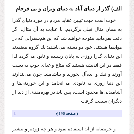
الف) گذر از دنیاى آباد به دنیاى ویران و بى فرجام
خوب است جهت تبیین عقاید مردم در مورد دنیاى گذرا
به همان مثال قبلى برگردیم. با عنایت به آن مثال، اگر
دقت بفرمایید متوجه خواهید شد كه این هم‌سفرانى كه در
هواپیما هستند، خود دو دسته مى‌باشند: یك گروه معتقدند
این دنیاى گذرا روزى به پایان رسیده و نابود مى‌گردد لذا
فقط در این اندیشه هستند كه متاع و غذاى خوب به دست
آورند و نیك و ایده‌آل بخورند و بیاشامند. چون مى‌پندارند
این دنیا روزى به نابودى مى‌انجامد و این خوردنى‌ها و
آشامیدنى‌ها محدود است، پس باید در بهره‌مندى از دنیا از
دیگران سبقت گرفت
﴿ صفحه 196 ﴾
و حریصانه از آن استفاده نمود و هر چه زودتر و بیشتر