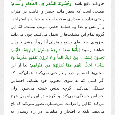
جاودانه نافع باشد.
وَخُشُونَةَ السَّفَرِ فِى الطَّعامِ وَالْمَنام
؛
طبیعى است كه سفر مانند حضر و اقامت در منزل،
راحتى ندارد و مقدارى سخت است. و خواب و استراحت
و آرامش و غذا و.. همانند حضر، مرتب نیست. امّا این
گروه تمام این مشقت‌ها را تحمل مى‌كنند، چون مى‌دانند
به زودى به خانه‌اى وسیع و منزلى آرام و آرامشى جاودان
خواهند رسید:
لِیَأْتُوا سَعَةَ دارِهِمْ وَمَنْزِلَ قَرارِهِمْ، فَلَیْسَ
یَجِدوُنَ لِشَیْىء مِنْ ذلِكَ اَلَماً وَ لا یَروُنَ نَفَقَتِهِ مَغْرَماً وَلا
شَیْىءَ اَحَبُّ اِلَیْهُمِ مِمَّا یُقَرِّبُهُمْ مِنْ مَنْزِلِهِم
؛ لذا از این
سختى‌ها احساس درد و ناراحتى نمى‌كنند. همان‌گونه كه
اگر كسى كه به سوى محبوب خود بشتابد، احساس
خستگى نمى‌كند. اگرچه بدنش خسته مى‌شود، ولى
احساس خستگى نمى‌كند. و اگرچه در این راه پول خرج
مى‌كند امّا این را غرامت نمى‌شمارد. تصور نمى‌كند كه باج
مى‌دهد، بلكه با افتخار و مباهات، در راه رسیدن به