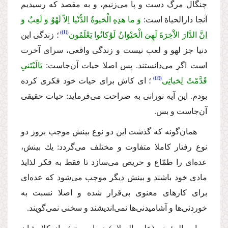
چنگال مرگ دست و پا مى‌زنیم، و به مقصد كه رسیدیم
آنجا دارالحیاة است:
وَ ما هذِهِ الْحَیوةُ الدُّنْیا اِلاّ لَهْوٌ وَ لَعِبٌ وَ
(1)
اِنَّ الدَّارَ الاَْخِرَةَ لَهِىَ الْحَیْوَانُ لَوْكانُوا یَعْلَمُون
؛
زندگى این
دنیا جز لهو و لعب نیست و زندگى واقعى، سراى آخرت
است اگر مى‌دانستند. پس اصلا حیات آن‌جاست
:
یَالَیْتَنىِ
(2)
قَدَّمْتُ لِحَیاتِى
؛
اى كاش براى حیات خود فكرى كرده
بودم
. این آیه نورانى به صراحت مى‌فرماید: حیات حقیقى
آن‌جاست و بس.
همان‌گونه كه گذشت این دو نوع بینش موجب بروز دو
نوع رفتار كاملا متفاوت و مختلف مى‌گردد: یك بینش،
عده‌اى را طمّاع و حریص مى‌سازد تا فقط به فكر لذایذ
مادى خود باشند و بینش دیگر موجب مى‌شود كه عده‌اى
براى كارهاى معنوى بى‌قرار شده و اصلا نسبت به
خوردنى‌ها و آشامیدنى‌ها نمى‌اندیشند و سخنى نمى‌گویند.