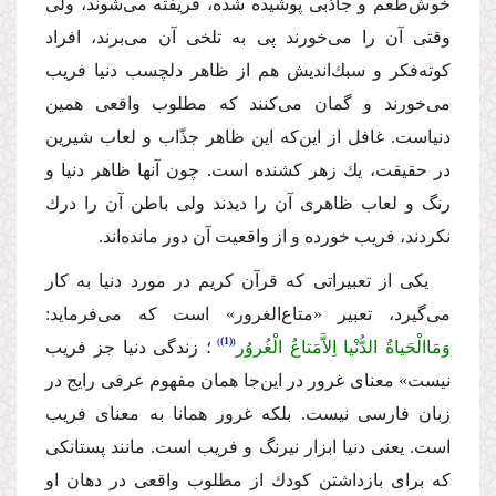
خوش‌طعم و جاذبى پوشیده شده، فریفته مى‌شوند، ولى
وقتى آن را مى‌خورند پى به تلخى آن مى‌برند، افراد
كوته‌فكر و سبك‌اندیش هم از ظاهر دلچسب دنیا فریب
مى‌خورند و گمان مى‌كنند كه مطلوب واقعى همین
دنیاست. غافل از این‌كه این ظاهر جذّاب و لعاب شیرین
در حقیقت، یك زهر كشنده است. چون آنها ظاهر دنیا و
رنگ و لعاب ظاهرى آن را دیدند ولى باطن آن را درك
نكردند، فریب خورده و از واقعیت آن دور مانده‌اند.
یكى از تعبیراتى كه قرآن كریم در مورد دنیا به كار
مى‌گیرد، تعبیر «متاع‌الغرور» است كه مى‌فرماید:
(1)
وَمَاالْحَیاةُ الدُّنْیا اِلاَّمَتاعُ الْغُروُر
؛
زندگى دنیا جز فریب
نیست»
معناى غرور در این‌جا همان مفهوم عرفى رایج در
زبان فارسى نیست. بلكه غرور همانا به معناى فریب
است. یعنى دنیا ابزار نیرنگ و فریب است. مانند پستانكى
كه براى بازداشتن كودك از مطلوب واقعى در دهان او