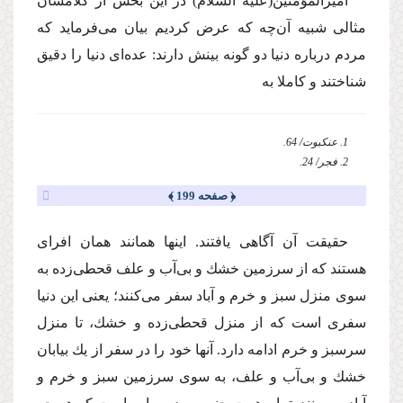
امیرالمؤمنین
(علیه السلام)
در این بخش از كلامشان
مثالى شبیه آن‌چه كه عرض كردیم بیان مى‌فرماید كه
مردم درباره دنیا دو گونه بینش دارند: عده‌اى دنیا را دقیق
شناختند و كاملا به
1. عنكبوت/ 64.
2. فجر/ 24.
﴿ صفحه 199 ﴾
حقیقت آن آگاهى یافتند. اینها همانند همان افراى
هستند كه از سرزمین خشك و بى‌آب و علف قحطى‌زده به
سوى منزل سبز و خرم و آباد سفر مى‌كنند؛ یعنى این دنیا
سفرى است كه از منزل قحطى‌زده و خشك، تا منزل
سرسبز و خرم ادامه دارد. آنها خود را در سفر از یك بیابان
خشك و بى‌آب و علف، به سوى سرزمین سبز و خرم و