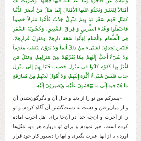
وَأَنْبَأْتُكَ عَنْ الاخِرَةِ وَما أَعَدَّ اللّهُ فیها لأَِهْلِها، وَضَرَبْتُ لَكَ
أَمْثالاً لِتَعْتَبِرَ وَتَحْذُوَ عَلَیْها الاَْمْثالَ إِنَّما مَثَلُ مَنْ أَبْصَرَ الدُّنْیا
كَمَثَلِ قَوْم سَفْر نَبا بِهِمْ مَنْزِلٌ جَدْبٌ فَأَمُّوا مَنْزِلاً خَصِیباً
فَاحْتَمَلُوا وَعْثَاءَ الطَّریقِ وَ فِراقَ الصَّدِیِقِ، وَخُشُونَةَ السَّفَرِ
فِی الْطَّعامِ وَالْمَنامِ لِیَأْتُوا سَعَةَ دارِهِمْ وَمَنْزِلَ قَرارِهِمْ،
فَلَیْسَ یَجِدوُنَ لِشَیْیء مِنْ ذلِكَ أَلَماً وَلا یَرَوْنَ لِنَفَقَتِهِ مَغْرَماً
وَلا شَىْءٌ أَحَبُّ إِلَیْهِمْ مِمّا یُقَرِّبُهُمْ مِنْ مَنْزِلِهِمْ، وَمَثَلُ مَنِ
اغْتَرَّ بِها كَقَوْم كانُوا فِی مَنْزِل خَصِیب فَنَبَا بِهِمْ إِلى مَنْزِل
جَدْب فَلَیْسَ شَیْىءٌ أَكْرَهَ إِلَیْهِمْ، وَلا أَهْوَلَ لَدَیْهِمْ مِنْ مُفارَقَةِ
ما هُمْ فِیهِ إِلَى مَا یَهْجَمُونَ عَلَیْهِ، وَیَصیروُنَ إِلَیْهِ.
«پسركم من تو را از دنیا و حال آن و دگرگون‌شدن آن
و از میان‌رفتن و دست به دست‌گشتن آن آگاه كردم. و تو
را از آخرت و آن‌چه خدا در آن‌جا براى اهل آخرت آماده
كرده است، خبر نمودم و براى تو درباره هر دو، مَثَل‌ها
آوردم تا از آنها عبرت بگیرى و آنها را دستور كار خود قرار