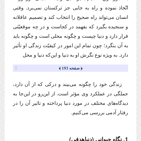
اتّخاذ نموده و راه به جایى جز تركستان نمى‌برد. وقتى
انسان مى‌تواند راه صحیح را انتخاب كند و تصمیم عاقلانه
و سنجیده بگیرد كه بفهمد در كجاست و در چه موقعیّتى
قرار دارد و دنیا چیست و چگونه محلى است و چگونه باید
به آن بنگرد؛ چون تمام این امور در كیفیّت زندگى او تأثیر
دارد. به ویژه نوع نگرش او به دنیا و این‌كه دنیا و محل
﴿ صفحه 193 ﴾
زندگى خود را چگونه مى‌بیند و دركى كه از آن دارد،
جملگى در عملكرد وى مؤثر است. از این‌رو در این‌جا به
دیدگاه‌هاى مختلف در مورد دنیا پرداخته و تاثیر آن را در
رفتار آدمى بررسى مى‌كنیم.
1. نگاه حیوانى (دنیاهدفى)