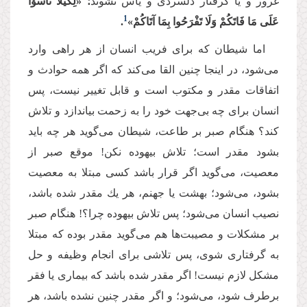
غرور و یا گرفتار دلسردی و یأس نشوند
؛ «لِكَیْلَا تَأْسَوْا
1
عَلَى مَا فَاتَكُمْ وَلَا تَفْرَحُوا بِمَا آتَاكُمْ»
.
اما شیطان كه برای فریب انسان از هر راهی وارد
می‌شود، در اینجا چنین القا می‌کند که اگر همه حوادث و
اتفاقات مقدر و مکتوب است و قابل تغییر نیست، پس
انسان برای چه بی‌جهت خود را به زحمت بیاندازد و تلاش
کند؟ هنگام صبر بر طاعت، شیطان می‌گوید هر چه باید
بشود مقدر است؛ تلاش بیهوده نكن! موقع صبر از
معصیت، می‌گوید اگر قرار باشد كسی مبتلا به معصیت
بشود، می‌شود؛ بهشت یا جهنم، هر یك مقدر شده باشد،
نصیب انسان می‌شود؛ پس تلاش بیهوده چرا؟! هنگام صبر
بر مشكلات و مصیبت‌ها هم می‌گوید مقدر بوده كه مبتلا
به گرفتاری شوی، پس تلاشی برای انجام وظیفه و حل
مشكل لازم نیست! اگر مقدر شده باشد كه بیماری یا فقر
برطرف شود، می‌شود؛ و اگر مقدر چنین نشده باشد، هر