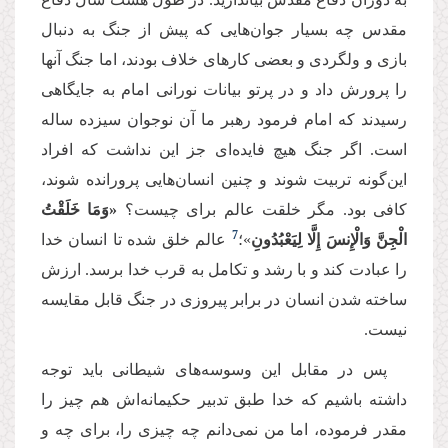
مقدس چه بسیار جوان‌هایی که پیش از جنگ به دنبال
بازی و ولگردی و بعضی كارهای خلاف بودند، اما جنگ آنها
را پرورش داد و در پرتو بیانات نورانی امام به جایگاهی
رسیدند كه امام فرمود رهبر ما آن نوجوان سیزده ساله
است. اگر جنگ هیچ فایده‌ای جز این نداشت که افراد
این‌گونه تربیت شوند و چنین انسان‌هایی پرورانده شوند،
كافی بود. مگر خلقت عالم برای چیست؟
«وَمَا خَلَقْتُ
7
الْجِنَّ وَالْإِنسَ إِلَّا لِیَعْبُدُونِ
»؛
عالم خلق شده تا انسان خدا
را عبادت كند و با رشد و تكامل به قرب خدا برسد. ارزش
ساخته شدن انسان در برابر پیروزی در جنگ قابل مقایسه
نیست.
پس در مقابل این وسوسه‌های شیطانی باید توجه
داشته باشیم كه خدا طبق تدبیر حکیمانه‌اش هم چیز را
مقدر فرموده،‌ اما من نمی‌دانم چه چیزی را، برای چه و