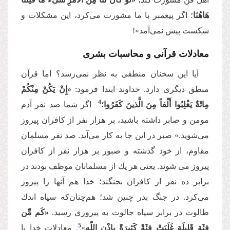
هَاهُنَا
؛ اگر پیغمبر با ما مشورت می‌کرد، این مشكلات و
شکست پیش نمی‌آمد»!
معادلات قرآنی و محاسبات بشری
آیا این سخنان منطقی به نظر نمی‌رسد؟ اما قرآن
منطق دیگری دارد. خداوند ابتدا فرمود:
«إِنْ یَكُنْ مِنْكُمْ
4
مِائَةٌ یَغْلِبُوا أَلْفاً مِنَ الَّذینَ كَفَرُوا؛
اگر شما صد نفر آدم
مومن و صابر داشته باشید، بر هزار نفر از كافران پیروز
می‌شوید.» صبر در این جا به كار می‌آید. صد نفر مسلمان
مقاوم، از خود گذشته و صبور بر هزار نفر از كافران
پیروز می شوند. یعنی هر یك از مسلمانان موظف بودند در
برابر ده نفر از كافران بجنگند؛ خدا هم آنها را پیروز
می‌کرد. در جنگ بدر چنین شد؛ هم‌چنان‌كه سپاه اندك
طالوت در برابر سپاه جالوت به پیروزی رسید.
«كَم مِّن
5
فِئَةٍ قَلِیلَةٍ غَلَبَتْ فِئَةً كَثِیرَةً بِإِذْنِ اللّهِ
»
. معادلات خدا با