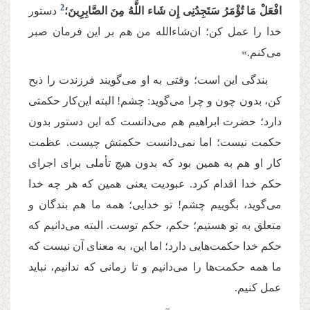
2
افْعَلْ مَا تُؤْمَرُ
سَتَجِدُنِی إِن شَاء اللَّهُ مِنَ الصَّابِرِینَ؛
دستور
خدا را عمل کن؛ ان‌شاءالله من هم بر این فرمان صبر
می‌کنم.»
بندگی این است؛ وقتی به او می‌گویند فرزندت را ذبح
کن، بدون چون و چرا می‌گوید: چشم! البته این‌كار حکمتی
دارد؛ حضرت ابراهیم هم می‌دانست که این دستور بدون‌
حکمت‌ نیست؛ اما نمی‌دانست حکمتش چیست. عظمت
کار او هم به همین بود که بدون هیچ تأملی برای اجرای
حكم خدا اقدام كرد. عبودیت یعنی همین که هر چه خدا
می‌گوید، بگوییم چشم! تو خدایی؛ همه ما هم بندگان و
متعلق به تو هستیم؛ حكم، حكم توست. البته می‌دانیم كه
حكم خدا حکمت‌هایی دارد؛ اما این، به معنای آن نیست که
ما همه حکمت‌‌ها را می‌دانیم و تا زمانی كه ندانیم، نباید
عمل کنیم.