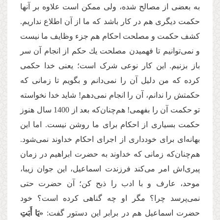
به بعضی از مصالح شده، ولی ممكن است علاوه بر آنها
حکمت دیگری هم در كار باشد که ما از آن اطلاع نداریم.
كشف حكمت و مصلحت احكام هم جزء وظایف ما نیست
و نمی‌توانیم تا فهمیدن مصلحت یك حكم از انجام آن سر
باز بزنیم. این كار‌ نوعی شرک است؛ یعنی خدا حکمی
كرده كه من دلیل آن را نمی‌دانم و بگویم تا زمانی كه
حكمتش را ندانم، آن را انجام نمی‌دهم! شاید خدا نخواسته
تو حكمت آن را بفهمی! هم‌چنان‌كه بعد از 1400 سال هنوز
حكمت بسیاری از احکام برای ما روشن نیست. اما این
بهانه‌ای برای خودداری از اجرای احكام خداوند نمی‌شود.
هم‌چنان‌كه زمانی كه خداوند به حضرت ابراهیم در زمان
پیری‌اش امر می‌كند فرزندت اسماعیل، این جوان زیبا،
موحد، عارف و با ادب را ذبح کن؛ آن حضرت حتی
نمی‌پرسد چرا؟ مگر او چه گناهی کرده است؟ خود
حضرت اسماعیل هم در برابر این دستور گفت:
«یَا أَبَتِ