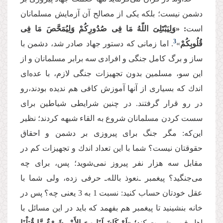
دشمن نیست؛ بلكه یكی از مصالح آن آزمایش مسلمانان
است
: «وَلِیَبْتَلِیَ اللّهُ مَا فِی صُدُورِكُمْ وَلِیُمَحَّصَ مَا فِی
3
قُلُوبِكُمْ
»
. اما زمانی كه دستور جهاد صادر شد، دشمن با
ساز و برگ کامل جنگی و افرادی سه برابر مسلمانان و از
این سو، مسلمین بدون تجهیزات جنگی لازم، با عده‌ای
اندك كه بسیاری از آنها آموزش کافی هم ندیده بودند،‌رو
در رو قرار گرفتند. در چنین شرایطی شیاطین برای
سست كردن مسلمانان شروع به القاء شبهه كردند؛ نظیر
این‌كه: مگر جنگ برای پیروزی بر دشمن و احقاق
حقوقتان نیست؟ شما با این تعداد اندك و تجهیزات كم در
مقابل سه هزار نفر پیروز نمی‌شوید؛ پس، برای چه
می‌جنگید؟ پیغمبر ـ‌نعوذ بالله‌ـ‌ حرفی زده، ولی شما با
عقل خودتان حساب کنید: نسبت 1 به 3 یعنی چه؟ پس در
خانه بنشینید تا پیغمبر هم بفهمد که باید در این مسائل با
اهل فن مشورت کند
؛ «لَوْ كَانَ لَنَا مِنَ الأَمْرِ شَیْءٌ مَّا قُتِلْنَا