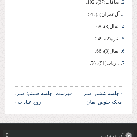
2
. صافات(37)، 102.
3
. آل‌عمران(3)، 154.
4
. انفال(8)، 68.
5
. بقره(2)، 249.
6
. انفال(8)، 66.
7
. ذاریات(51)، 56.
‹ جلسه ششم؛ صبر
فهرست
جلسه هشتم؛ صبر،
محک خلوص ایمان
روح عبادات ›
آثار نوشتاری