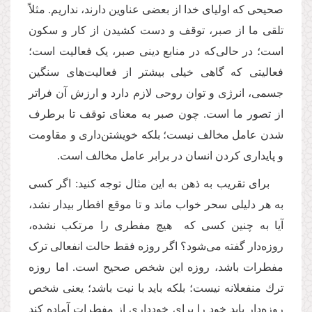
صحیحی كه اولیای خدا از بعضی عناوین دارند، نداریم. مثلاً
تلقی ما از صبر، توقف و دست كشیدن از کار و سکون
است؛‌ در حالی‌كه در منابع دینی صبر، یک فعالیت است؛
فعالیتی که گاهی خیلی بیشتر از فعالیت‌های سنگین
جسمی، انرژی و توان روحی لازم دارد و ارزش آن فراتر
از تصور ما است. چون صبر به معنای توقف تا برطرف
شدن عامل مخالف نیست؛ بلكه خویشتن‌داری و مقاومت
و پایداری كردن انسان در برابر عامل مخالف است.
برای تقریب به ذهن به این مثال توجه كنید: اگر کسی
به هر دلیلی سحر خواب ماند و تا موقع افطار بیدار نشد،
آیا به چنین كسی كه هیچ مفطری را مرتكب نشده،
روزه‌دار گفته می‌شود؟ اگر روزه فقط حالت انفعالی ترک
مفطرات باشد، روزه این شخص صحیح است. اما روزه
ترك منفعلانه نیست؛ بلكه باید با نیت باشد؛ یعنی شخص
روزه‌دار باید خود را برای خودداری از مفطرات آماده كند