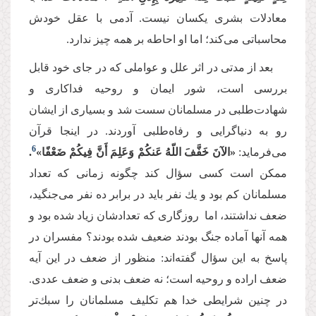
معادلات بشری یكسان نیست. آدمی با عقل خودش
محاسباتی می‌کند؛ اما او احاطه بر همه چیز ندارد.
بعد از مدتی در اثر علل و عواملی که در جای خود قابل
بررسی است، شور ایمان و روحیه فداكاری و
شهادت‌طلبی در مسلمانان سست شد و بسیاری از ایشان
رو به دنیاگرایی و رفاه‌طلبی آوردند. در اینجا قرآن
6
می‌فرماید:
«الآنَ خَفَّفَ اللّهُ عَنكُمْ وَعَلِمَ أَنَّ فِیكُمْ ضَعْفًا»
.
ممكن است كسی سؤال كند چگونه زمانی كه تعداد
مسلمانان كم بود و یك نفر باید در برابر ده نفر می‌جنگید،
ضعف نداشتند، اما روزگاری كه تعدادشان زیاد شده بود و
همه آنها آماده جنگ بودند ضعیف شده بودند؟ مفسران در
پاسخ به این سؤال گفته‌اند: منظور از ضعف در این آیه
ضعف اراده و روحیه است؛ نه ضعف بدنی و ضعف عددی.
در چنین شرایطی خدا هم تکلیف مسلمانان را سبك‌تر