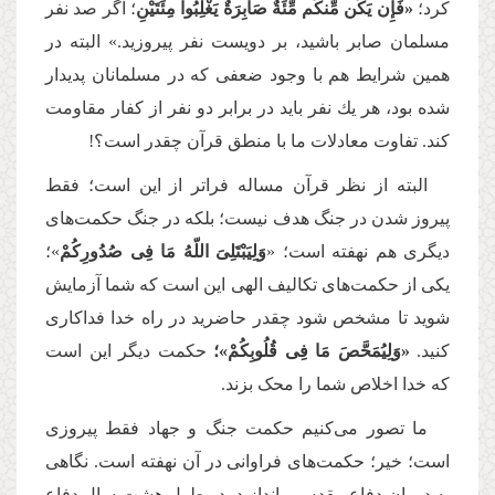
كرد؛
«فَإِن یَكُن مِّنكُم مِّئَةٌ صَابِرَةٌ یَغْلِبُواْ مِئَتَیْنِ
؛ اگر صد نفر
مسلمان صابر باشید، بر دویست نفر پیروزید.» البته در
همین شرایط هم با وجود ضعفی كه در مسلمانان پدیدار
شده بود، هر یك نفر باید در برابر دو نفر از کفار مقاومت
کند. تفاوت معادلات ما با منطق قرآن چقدر است؟!‌
البته از نظر قرآن مساله فراتر از این است؛ فقط
پیروز شدن در جنگ هدف نیست؛ بلكه در جنگ حكمت‌های
دیگری هم نهفته است؛ «
وَلِیَبْتَلِیَ اللّهُ مَا فِی صُدُورِكُمْ
»؛
یکی از حکمت‌های تکالیف الهی این است که شما آزمایش
شوید تا مشخص شود چقدر حاضرید در راه خدا فداکاری
کنید.
«وَلِیُمَحَّصَ مَا فِی قُلُوبِكُمْ»؛
حكمت دیگر این است
كه خدا اخلاص شما را محک بزند.
ما تصور می‌کنیم حکمت جنگ و جهاد فقط پیروزی
است؛ خیر؛ حكمت‌های فراوانی در آن نهفته است. نگاهی
به دوران دفاع مقدس بیاندازید. در طول هشت سال دفاع