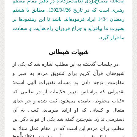
آیت‌الله مصباح‌یزدی (دامت‌بركاته) در دفتر مقام معظم
رهبری است كه در تاریخ 1392/04/26
، مطابق با هشتم
رمضان 1434 ایراد فرموده‌اند. باشد تا این رهنمودها بر
بصیرت ما بیافزاید و چراغ فروزان راه هدایت و سعادت
ما قرار گیرد.
شبهات شیطانی
در جلسات گذشته به این مطلب اشاره شد كه یكی از
شیوه‌های قرآن کریم برای تشویق مردم به صبر و
مقاومت، توجه دادن به مساله تقدیرات الهی است؛
تقدیراتی که براساس تدبیر حکیمانه او در عالمی كه
«کتاب محفوظ» نامیده می‌شود، ثبت شده و جز خدای
متعال و کسانی كه او اراده بفرماید، كسی به آن
دسترسی ندارد. هم‌چنین گفته شد یکی از فواید ذکر این
مطلب برای مردم این است که در مقام عمل مبتلا به