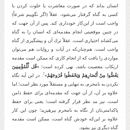
انسان بداند كه در صورت معاشرت یا خلوت كردن با
كسی به گناه گرفتار می‌شود، عقلاً (اگر نگوییم شرعاً)
واجب است از این‌كار خودداری كند. پس از آن جهت كه
در چنین موقعیتی انجام مقدمه‌ای كه انسان را به گناه
می‌كشاند اختیاری است، عقلاً ترك آن و پیشگیری از گناه
واجب است. هم‌چنان‌كه در آیات و روایات هم می‌توان
مواردی را یافت كه از انجام كاری كه ممكن است مقدمه
ارتكاب معصیت باشد، نهی كرده است؛
«قُل لِّلْمُؤْمِنِینَ
‌7‌
یَغُضُّوا مِنْ أَبْصَارِهِمْ وَیَحْفَظُوا فُرُوجَهُمْ»
. در این آیه نگاه
نکردن به نامحرم، به تنهایی و مستقلاً مورد نظر است؛ اما
علاوه بر آن، از آن جهت كه مقدمه‌ای برای حفظ دامن
است، نیز مد نظر قرار گرفته است؛ یعنی برای حفظ
پاكدامنی‌تان از نگاه به نامحرم بپرهیزید؛ چون این كار
علاوه بر این‌كه خودش گناه است، ممكن است مقدمه
گناه دیگری نیز بشود.