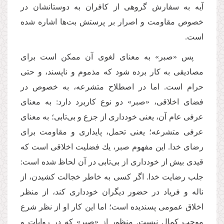
آیه به سفارش گروهی از كافران به دوستانشان در
خصوص مقاومت و اصرار بر پرستش بت‌ها اشاره شده
است.
پس «صبر» به معنای لغوی آن ممكن است برای
مصادیقی به كار برده شود كه مذموم و ناپسند، و حتی
حرام است. اما در اصطلاح متشرعه، به خصوص در
فضای اخلاقی، «صبر» دو نوع کاربرد دارد: به معنای
عرفی عام آن، یعنی خودداری از جزع و بی‌تابی؛ به معنای
عرفی متشرعه؛ یعنی تحمل، پایداری و مقاومت برای
رضای خدا. این مفهوم صبر، یك فضلیت اخلاقی است كه
قیدی بیش از خودداری از بی‌تابی در آن لحاظ شده است:
جلب رضایت خدا. اگر كسی به خاطر خجالت كشیدن، از
ناله و فریاد در حضور دیگران خودداری كند، از منظر
اخلاق عمومی پسندیده است؛ اما این كار او از نظر شرع
موجب کمال نیست. منظور از «صبر» كه در روایات و