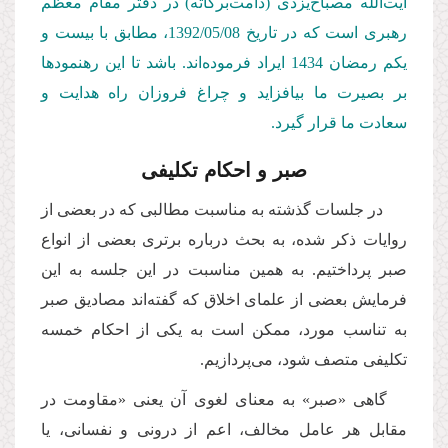
آیت‌الله مصباح‌یزدی (دامت‌بركاته) در دفتر مقام معظم
رهبری است كه در تاریخ 1392/05/08، مطابق با بیست و
یكم رمضان 1434 ایراد فرموده‌اند. باشد تا این رهنمودها
بر بصیرت ما بیافزاید و چراغ فروزان راه هدایت و
سعادت ما قرار گیرد.
صبر و احكام تكلیفی
در جلسات گذشته به مناسبت مطالبی که در بعضی از
روایات ذکر شده، به بحث درباره برتری بعضی از انواع
صبر پرداختیم. به همین مناسبت در این جلسه به این
فرمایش بعضی از علمای اخلاق که گفته‌اند مصادیق صبر
به تناسب مورد، ممكن است به یكی از احكام خمسه
تکلیفی متصف شود، می‌پردازیم.
گاهی «صبر» به معنای لغوی آن یعنی «مقاومت در
مقابل هر عامل مخالف، اعم از درونی و نفسانی، یا