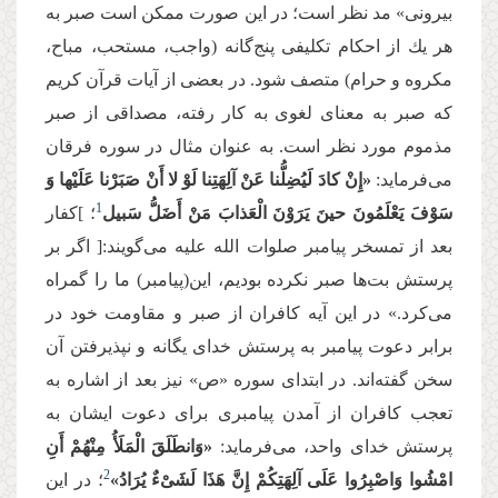
بیرونی» مد نظر است؛ در این صورت ممكن است صبر به
هر یك از احكام تكلیفی پنج‌گانه (واجب، مستحب، مباح،
مكروه و حرام) متصف شود. در بعضی از آیات قرآن کریم
كه صبر به معنای لغوی به کار رفته، مصداقی از صبر
مذموم مورد نظر است. به عنوان مثال در سوره فرقان
می‌فرماید:
«إِنْ كادَ لَیُضِلُّنا عَنْ آلِهَتِنا لَوْ لا أَنْ صَبَرْنا عَلَیْها وَ
1‌
سَوْفَ یَعْلَمُونَ حینَ یَرَوْنَ الْعَذابَ مَنْ أَضَلُّ سَبیل‌
؛ ]كفار
بعد از تمسخر پیامبر صلوات الله علیه می‌گویند:[ اگر بر
پرستش بت‌ها صبر نکرده بودیم، این(پیامبر) ما را گمراه
می‌کرد.» در این آیه كافران از صبر و مقاومت خود در
برابر دعوت پیامبر به پرستش خدای یگانه و نپذیرفتن آن
سخن گفته‌اند. در ابتدای سوره «ص» نیز بعد از اشاره به
تعجب كافران از آمدن پیامبری برای دعوت ایشان به
پرستش خدای واحد، می‌فرماید:
«وَانطَلَقَ الْمَلَأُ مِنْهُمْ أَنِ
‌2‌
امْشُوا وَاصْبِرُوا عَلَى آلِهَتِكُمْ إِنَّ هَذَا لَشَیْءٌ یُرَادُ»
؛ در این