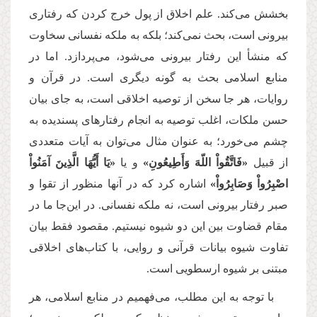
بخشش می‌کند. علم اخلاق از پول خرج کردن كه رفتاری
بیرونی است، بحث نمی‌كند؛ بلكه به ملکه نفسانی سخاوت
که منشأ این رفتار بیرونی می‌شود، می‌پردازد. اما در
منابع اسلامی بحث به گونه دیگری است. در قرآن و
روایات، هر جا سخن از توصیه اخلاقی است، به جای بیان
حسن ملکات، اغلب توصیه به انجام رفتارهای پسندیده به
چشم می‌خورد؛ به عنوان مثال می‌توان به آیات متعددی
از قبیل
«فَاتَّقُواْ اللّهَ وَأَطِیعُونِ»
و یا
«یَا أَیُّهَا الَّذِینَ آمَنُواْ
اصْبِرُواْ وَصَابِرُواْ»
اشاره كرد كه در آنها منظور از تقوا و
صبر رفتار بیرونی است، نه ملكه نفسانی. در این‌جا ما در
مقام قضاوت بین این دو شیوه نیستیم. مقصود فقط بیان
تفاوت شیوه بیانات قرآنی و روایی، با كتاب‌های اخلاقی
مبتنی بر شیوه ارسطویی است.
با توجه به این مطلب، می‌فهمیم در منابع اسلامی، هر