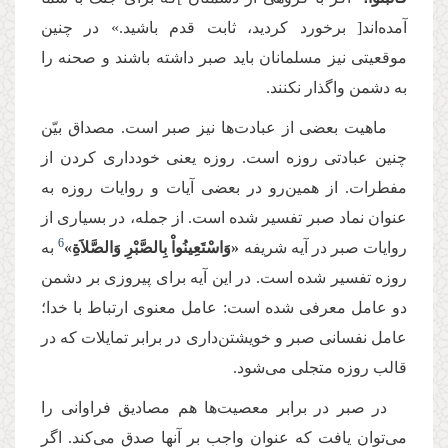
آمده‌اند[ برخورد کردید، ثابت قدم باشید.» در چنین
موقعیتی نیز مسلمانان باید صبر داشته باشند و صحنه را
به دشمن واگذار نکنند.
ماهیت بعضی از عبادت‌ها نیز صبر است. مصداق بیّن
چنین عبادتی روزه است. روزه یعنی خودداری كردن از
مفطرات. از همین‌رو در بعضی آیات و روایات روزه به
عنوان نماد صبر تفسیر شده است. از جمله، در بسیاری از
‌6‌
روایات صبر در آیه شریفه
«وَاسْتَعِینُواْ بِالصَّبْرِ وَالصَّلاَةِ»
به
روزه تفسیر شده است. در این آیه برای پیروزی بر دشمن
دو عامل معرفی شده است: عامل معنوی ارتباط با خدا؛
عامل نفسانی صبر و خویشتن‌داری در برابر تمایلات كه در
قالب روزه متجلی می‌شود.
در صبر در برابر معصیت‌ها هم مصادیق فراوانی را
می‌توان یافت كه عنوان واجب بر آنها صدق می‌كند. اگر