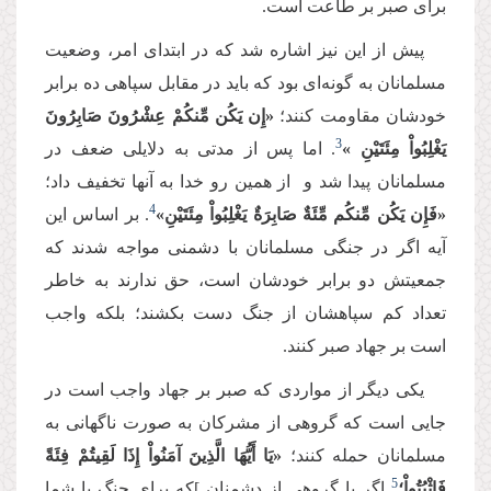
برای صبر بر طاعت است.
پیش از این نیز اشاره شد كه در ابتدای امر، وضعیت
مسلمانان به گونه‌ای بود كه باید در مقابل سپاهی ده برابر
خودشان مقاومت کنند؛
«إِن یَكُن مِّنكُمْ عِشْرُونَ صَابِرُونَ
‌3‌
یَغْلِبُواْ مِئَتَیْنِ »
. اما پس از مدتی به دلایلی ضعف در
مسلمانان پیدا شد و از همین رو خدا به آنها تخفیف داد؛
4‌
«فَإِن یَكُن مِّنكُم مِّئَةٌ صَابِرَةٌ یَغْلِبُواْ مِئَتَیْنِ»
. بر اساس این
آیه اگر در جنگی مسلمانان با دشمنی مواجه شدند که
جمعیتش دو برابر خودشان است، حق ندارند به خاطر
تعداد كم سپاهشان از جنگ دست بكشند؛ بلكه واجب
است بر جهاد صبر كنند.
یكی دیگر از مواردی كه صبر بر جهاد واجب است در
جایی است كه گروهی از مشركان به صورت ناگهانی به
مسلمانان حمله كنند؛
«یَا أَیُّهَا الَّذِینَ آمَنُواْ إِذَا لَقِیتُمْ فِئَةً
‌5‌
فَاثْبُتُواْ؛
اگر با گروهی از دشمنان ]که برای جنگ با شما