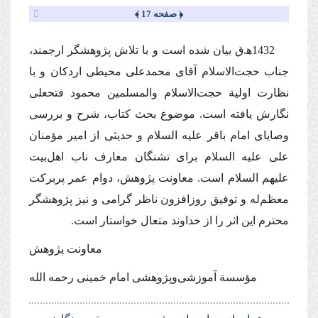
﴿ صفحه 17 ﴾
1432ه‍.ق بیان شده است و با تلاش پژوهشگر ارجمند،
جناب حجت‌الاسلام آقای محمدعلی محیطی اردکان و با
نظارت اولیة حجت‌الاسلام والمسلمین محمود فتحعلی
نگارش یافته است. موضوع بحث كتاب، شرح و بررسی
وصایای امام باقر
علیه السلام
و حدیثی از امیر مؤمنان
علی
علیه السلام
برای تشنگان معارف ناب اهل‌بیت
علیهم السلام
است. معاونت پژوهش، دوام عمر پربركت
معظم‌له و توفیق روزافزون ناظر گرامی و نیز پژوهشگر
محترم این اثر را از خداوند متعال خواستار است.
معاونت پژوهش
مؤسسة آموزشی‌و‌پژوهشی امام خمینی
رحمه الله