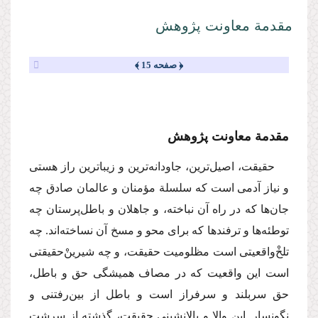
مقدمة معاونت پژوهش
﴿ صفحه 15 ﴾
مقدمة معاونت پژوهش
حقیقت، اصیل‌ترین، جاودانه‌ترین و زیباترین راز هستی
و نیاز آدمی است كه سلسلة مؤمنان و عالمان صادق چه
جان‌ها كه در راه آن نباخته، و جاهلان و باطل‌پرستان چه
توطئه‌‌ها و ترفندها كه برای محو و مسخ آن نساخته‌اند. چه
تلخْ‌واقعیتی است مظلومیت حقیقت، و چه شیرینْ‌حقیقتی
است این وا‌‌‌‌قعیت كه در مصاف همیشگی حق و باطل،
حق سربلند و سرفراز است و باطل از بین‌رفتنی و
نگونسار. این والا و بالانشینیِ حقیقت، گذشته از سرشت