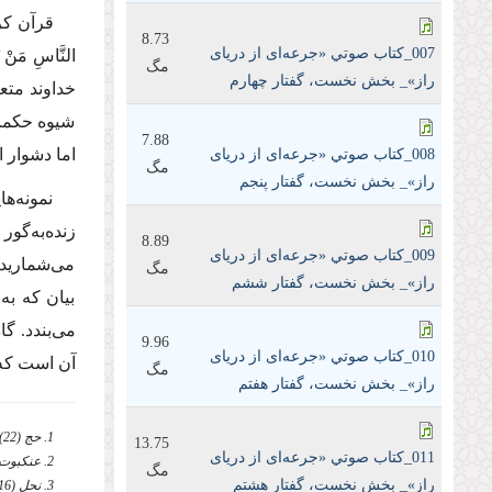
قرآن کر
8.73
007_كتاب صوتي «جرعه‌ای از دریای
النَّاسِ مَنْ یُ
مگ
راز»_ بخش نخست، گفتار چهارم
خداوند متع
شیوه حکمت 
7.88
اما دشوار 
008_كتاب صوتي «جرعه‌ای از دریای
مگ
راز»_ بخش نخست، گفتار پنجم
نمونه‌ه
زنده‌به‌گور
8.89
009_كتاب صوتي «جرعه‌ای از دریای
می‌شمارید، 
مگ
راز»_ بخش نخست، گفتار ششم
بیان که ب
می‌بندد. گ
9.96
010_كتاب صوتي «جرعه‌ای از دریای
آن است که
مگ
راز»_ بخش نخست، گفتار هفتم
1. حج (22)، 8. «و از [میان‏] مردم كسى است كه درباره خدا بدون هیچ دانش و بى‏هیچ رهنمود و كتاب روشنى به مجادله مى‏پردازد».
13.75
011_كتاب صوتي «جرعه‌ای از دریای
2. عنکبوت (29)، 46. «و با اهل كتاب جز به شیوه‏اى كه نیكوتر است مجادله مكنید».
مگ
راز»_ بخش نخست، گفتار هشتم
3. نحل (16)، 125. «با حكمت و اندرز نیكو به راه پروردگارت دعوت كن و با آنان به [شیوه‏اى‏] كه نیكوتر است مجادله نماى».