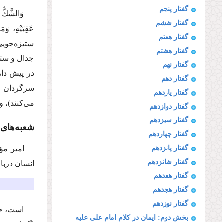
گفتار پنجم
وَالشَّكُّ ع
گفتار ششم
عَقِبَیْهِ، وَم
گفتار هفتم
ستیزه‌جویی
گفتار هشتم
جدال و ستی
گفتار نهم
در پیش دار
گفتار دهم
سرگردان با
گفتار یازدهم
می‌کنند)، و
گفتار دوازدهم
گفتار سیزدهم
شعبه‌های
گفتار چهاردهم
گفتار پانزدهم
امیر مؤ
گفتار شانزدهم
انسان دربار
گفتار هفدهم
گفتار هجدهم
گفتار نوزدهم
است، حق
بخش دوم: ایمان در كلام امام علی علیه