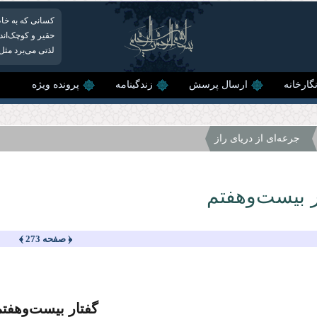
کسانی که به خاط
حقیر و کوچک‌اند.
لذتی می‌برد مثل 
گارخانه
ارسال پرسش
زندگینامه
پرونده ویژه
جرعه‌ای از دریای راز
 بیست‌و‌هفتم
﴿ صفحه 273 ﴾
گفتار بیست‌و‌هفت