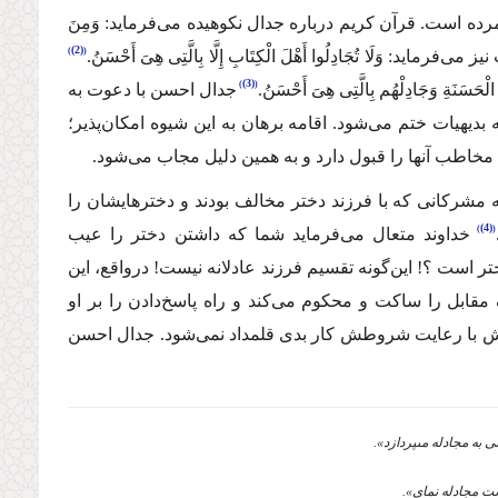
ده است. قرآن کریم درباره جدال نکوهیده می‌فرماید: وَ‌
مِنَ
(2)
ز می‌فرماید: وَ‌
لَا تُجَادِلُوا أَهْلَ الْكِتَابِ إِلَّا بِالَّتِی هِیَ أَحْسَنُ.
(3)
الْحَسَنَةِ وَ‌جَادِلْهُم بِالَّتِی هِیَ أَحْسَنُ.
جدال احسن با دعوت به
یهیات ختم می‌شود. اقامه برهان به این شیوه امکان‌پذیر؛
خاطب آنها را قبول دارد و به همین دلیل مجاب می‌شود.
به مشرکانی که با فرزند دختر مخالف بودند و دخترهایشان را
(4)
خداوند متعال می‌فرماید شما که داشتن دختر را عیب
تر است ؟! این‌گونه تقسیم فرزند عادلانه نیست! درواقع، این
ل را ساکت و محکوم می‌کند و راه پاسخ‌دادن را بر او
ن روش با رعایت شروطش کار بدی قلمداد نمی‌شود. جدال احسن