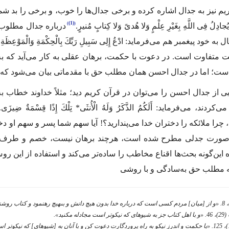
یم نیز به جدال اشاره کرده و برخی جدال‌ها را خوب، و برخی را بد شمر
(1)
جادِلُ فِی اللَّهِ بِغَیْرِ عِلْمٍ وَ‌لا هُدىً وَ‌لا كِتابٍ مُنیرٍ.
درباره جدال مطلوب نی
ال به خود پیغمبر هم می‌فرماید:
ادْعُ إِلِى سَبِیلِ رَبِّكَ بِالْحِكْمَةِ وَالْمَوْعِظَةِ 
متفاوت است. در دعوت با حکمت، برهان عقلی به کار می‌‌آید که به بد
است؛ اما در جدال احسن همان مطلب حق با مقدماتی بیان می‌شود که م
ایی از جدال احسن را می‌توان در قرآن کریم دید؛ مثلاً خداوند خطاب 
 می‌کردند، می‌فرماید:
أَلَكُمُ الذَّكَرُ وَلَهُ الْأُنثَى‌* تِلْكَ إِذًا قِسْمَةٌ ضِیزَى.
چرا ملائکه را دختران خدا می‌پندارید؟! آیا سهم شما پسر و سهم او دخ
ه‌صورت جدلی مطرح شده است، هرچند برهان نیست، خصم و طرف مقاب
اه این‌گونه بحث‌ها اقناع مخاطب را ساده‌تر می‌کند و استفاده از ای
 مطلب حق به‌سادگی و با روشی