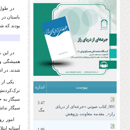
در طول 
باستان در 
بودند که ش
در این م
همیشگی و 
شدند. در اد
یکی از 
پیوست
اندازه
ترک‌کردنش
سیگار به ح
3.47
001_كتاب صوتي «جرعه‌ای از دریای
سیگار نداشت
مگ
راز»_ مقدمه معاونت پژوهش
امور رو
آستانه ابت
1.86