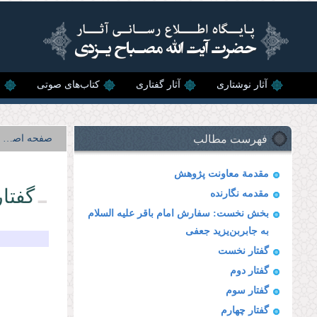
رفتن به محتوای اصلی
آثار نوشتاری
آثار گفتاری
کتاب‌های صوتی
ن
فهرست مطالب
صفحه اصلی
مقدمة معاونت پژوهش
گفتار
مقدمه نگارنده
بخش نخست: سفارش امام باقر علیه السلام
به جابربن‌یزید جعفی
گفتار نخست
گفتار دوم
گفتار سوم
گفتار چهارم