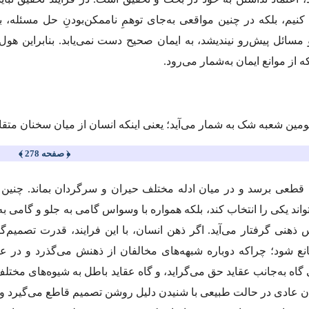
کنیم، بلکه در چنین مواقعی به‌جای توهمِ ناممکن‌بودنِ حل مسئله، بای
سائل پیش‌رو نیندیشد، به ایمان صحیح دست نمی‌یابد. بنابراین هول
که از موانع ایمان به‌شمار می‌رود.
مین شعبه شک به شمار می‌آید؛ یعنی اینکه انسان از میان سخنان متقابل
﴿ صفحه 278 ﴾
ی قطعی برسد و در میان ادله مختلف حیران و سرگردان بماند. چنی
واند یکی را انتخاب کند، بلکه همواره با وسواس گامی به جلو و گامی به
ذهنی گرفتار می‌آید. اگر ذهن انسان، با این فرایند، قدرت تصمیم‌گ
قانع ‌شود؛ چراکه دوباره شبهه‌های مخالفان از ذهنش می‌گذرد و در 
گاه به‌جانب عقاید حق می‌گراید، و گاه عقاید باطل به شیوه‌های مختل
 عادی در حالت طبیعی با شنیدن دلیل روشن تصمیم قاطع می‌گیرد و پ