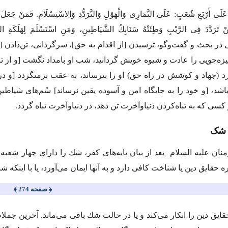
َلَى أَرْبَعِ شُعَبٍ: عَلَى التَّمَارِی وَالْهَوْلِ وَالتَّرَدُّدِ وَالِاسْتِسْلَامِ. فَمَنْ جَعَلَ الْ
َنْ تَرَدَّدَ فِی الرَّیْبِ وَطِئَتْهُ سَنَابِكُ الشَّیَاطِینِ، وَمَنِ اسْتَسْلَمَ لِهَلَكَةِ الدّ
 در بحث و گفت‌وگو، ترسیدن [از اقدام به ‌حق]، سرگردانى، تن‌داد
زه‌جویی را عادت و شیوه خویش گردانید، شب او بامداد نگشت [و از ت
د (جهاد و كوشش در راه حق) او را بترساند، به عقب برمى‏گردد [و 
شد، [و خود را به جایگاه امن و آسوده یقین نرساند] سُم‌هاى شیاطین
 كسی كه به تباه‌كردن دنیا‌و‌آخرت تن دهد، در دنیا‌و‌آخرت تباه گردد.
 شک
منان
علیه السلام
بعد از بیان پایه‌های کفر، شك را دارای چهار شعب
ه حقایق دین یا شناخت كافی دارد و به آنها ایمان می‌آورد، یا با اینك
﴿ صفحه 274 ﴾
ایق دین را انكار می‌كند و یا در حالت شك باقی می‌ماند. آخرین ج