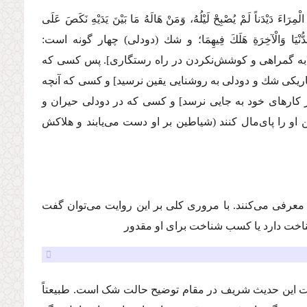
مِرَاءَ دَیْدَناً لَمْ یُصْبِحْ لَیْلُهُ، وَمَنْ هَالَهُ مَا بَیْنَ یَدَیْهِ نَكَصَ عَلَى
ُنْیَا وَالْآخِرَةِ هَلَكَ فِیهِمَا؛
و شك (دودلى) چهار گونه است:
ن [به گمراهى و كوشش‌نکردن در راه رستگارى]. پس كسی كه
اریكى شك و دودلى به روشنایى یقین نرسید] و كسی كه آنچه
در كارهاى خود به جایى نرسد] و كسی كه در دودلى حیران و
 او را پای‌مال کنند (شیاطین بر او دست می‌یابند و هلاكش
ه معرفی می‌كنند. با مروری کلی بر این روایت می‌توان گفت
ه شناخت دارد یا کسب شناخت برای او مقدور
ملات این حدیث شریف در مقام توضیح حالت شک است. طبیعتاً