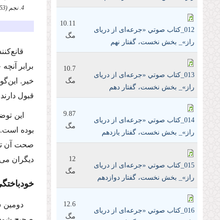
4. نجم (53)، 21 و 22. «آیا [به خیالتان‏] براى شما پسر است و براى او دختر؟* در این ‌صورت، این تقسیمِ نادرستى است».
10.11
012_كتاب صوتي «جرعه‌ای از دریای
مگ
راز»_ بخش نخست، گفتار نهم
قانع‌کنن
برابر آنچه
10.7
013_كتاب صوتي «جرعه‌ای از دریای
خیر. این‌گ
مگ
راز»_ بخش نخست، گفتار دهم
قبول دارند
9.87
این توض
014_كتاب صوتي «جرعه‌ای از دریای
مگ
بوده است. 
راز»_ بخش نخست، گفتار یازدهم
صحت آن تش
12
دیگران می‌
015_كتاب صوتي «جرعه‌ای از دریای
مگ
راز»_ بخش نخست، گفتار دوازدهم
خودباختگ
12.6
دومین ش
016_كتاب صوتي «جرعه‌ای از دریای
مگ
صحیح شود، 