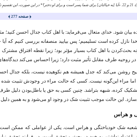
﴿ صفحه 277 ﴾
ده بیان ‌شود. خدای متعال می‌فرماید: با اهل کتاب جدال احسن کنید؛ مثلا
 خدا نازل کرده است تسلیمیم؛ پس بیایید منصفانه بررسی کنیم که آیا 
ونه بحث‌کردن با اهل کتاب بسیار مؤثر بود؛ زیرا نقطه افتراق مشترک
 در روحیه طرف مقابل تأثیر مثبت دارد؛ زیرا احساس می‌کند دیدگاه‌ها
یح روشن می‌کند که جدل همیشه هم نکوهیده نیست، بلکه جدال احس
اما مراء این‌گونه نیست. کسی که حالت مراء در وجودش تثبیت شده 
کیک کرده، شبهه بتراشد. چنین کسی به حق یا باطل‌بودن دلیل طرف
سازد. این حالت موجب تثبیت شک در وجود او می‌شود و به همین دلیل 
ی و هراس
عبه شک خودباختگی و هراس است. یکی از عواملی که ممکن است زمین
اعتماد نداشتن به خود در بحث و تحقیق است. در فرایند تحقیق نبا