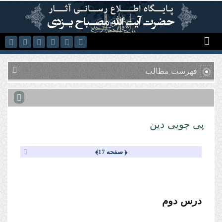
رفتن به محتوای اصلی
فهرست مطالب
پى جویى دین
﴿ صفحه 17﴾
درس دوم