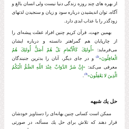
از بهره هاى چند روزه زندگى دنیا نیست ولى انسان بالغ و
آگاه، توان اندیشیدن درباره سود و زیان و سنجیدن لذتهاى
زودگذر را با عذاب ابدى دارد.
بهمین جهت، قرآن كریم چنین افراد غفلت پیشه‌اى را
از چارپایان هم گمراهتر دانسته و درباره ایشان
مى‌فرماید:
«أُولئِكَ كَالْأَنْعامِ بَلْ هُمْ أَضَلُّ أُولئِكَ هُمُ
2
الْغافِلُونَ»
و در جاى دیگر، آنان را بدترین جنبندگان
معرفى مى‌كند:
«إِنَّ شَرَّ الدَّوَابِّ عِنْدَ اللّهِ الصُّمُّ الْبُكْمُ
3
الَّذِینَ لا یَعْقِلُونَ»
.
حل یك شبهه
ممكن است كسانى چنین بهانه‌اى را دستاویز خودشان
قرار دهند كه تلاش براى حل یك مسأله، در صورتى