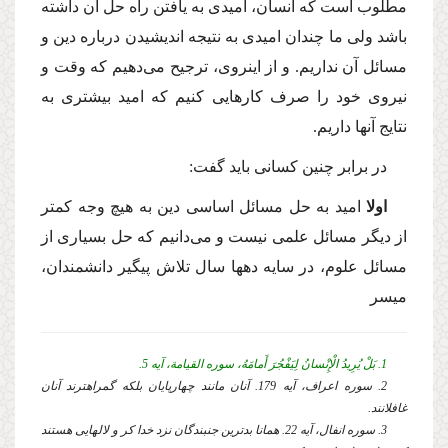
مطلوب است كه انسان، امیدى به یافتن راه حل آن داشته
باشد ولى ما چندان امیدى به نتیجه اندیشیدن درباره دین و
مسائل آن نداریم. و از اینروى، ترجیح مى‌دهیم كه وقت و
نیروى خود را صرف كارهایى كنیم كه امید بیشترى به
نتایج آنها داریم.
در برابر چنین كسانى باید گفت:
اولا
امید به حل مسائل اساسى دین به هیچ وجه كمتر
از دیگر مسائل علمى نیست و مى‌دانیم كه حل بسیارى از
مسائل علوم، در سایه دهها سال تلاش پیگیر دانشمندان،
میسر
1. بَلْ یُرِیدُ الْإِنْسانُ لِیَفْجُرَ أَمامَهُ، سوره القیامة، آیه 5.
2. سوره اعراف، آیه 179. آنان مانند چهارپایان بلكه گمراهترند آنان
غافلانند.
3. سوره انفال، آیه 22. همانا بدترین جنبندگان نزد خدا كر و لالهایى هستند