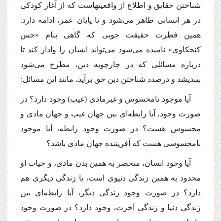
شناختن حقایق و اطلاع از واقعیتهاست كه از آغاز كودكى
در هر انسانى ظاهر مى‌شود و تا پایان عمر، ادامه دارد.
همین فطرت حقیقت جویى كه گاهى بنام «حس
كنجكاوى» نامیده مى‌شود مى‌تواند انسان را وادار كند تا
درباره مسائلى كه در چارچوبه دین، مطرح مى‌شود
بیندیشد و درصدد شناختن دین حق برآید، مانند این مسائل:
آیا موجود نامحسوس و غیرمادى (غیب) وجود دارد؟ در
صورت وجود، آیا رابطه‌اى بین جهان غیب و جهان مادى و
محسوس هست؟ در صورت وجود رابطه، آیا موجود
نامحسوسى هست كه آفریننده جهان مادى باشد؟
آیا وجود انسان، منحصر به همین بدن مادى، و حیات او
محدود به همین زندگى دنیوى است، یا زندگى دیگرى هم
دارد؟ در صورت وجود زندگى دیگر، آیا رابطه‌اى بین
زندگى دنیا و زندگى آخرت، وجود دارد؟ در صورت وجود