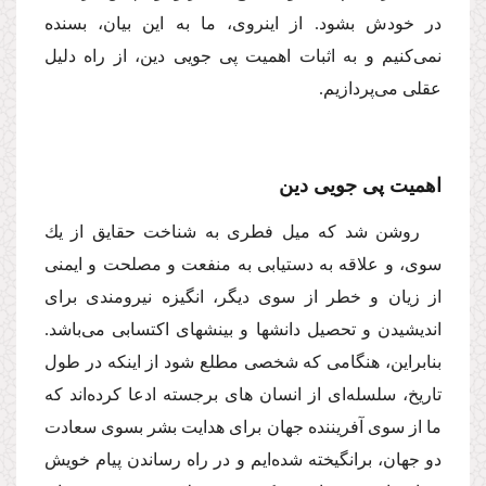
در خودش بشود. از اینروى، ما به این بیان، بسنده
نمى‌كنیم و به اثبات اهمیت پى جویى دین، از راه دلیل
عقلى مى‌پردازیم.
اهمیت پى جویى دین
روشن شد كه میل فطرى به شناخت حقایق از یك
سوى، و علاقه به دستیابى به منفعت و مصلحت و ایمنى
از زیان و خطر از سوى دیگر، انگیزه نیرومندى براى
اندیشیدن و تحصیل دانشها و بینشهاى اكتسابى مى‌باشد.
بنابراین، هنگامى كه شخصى مطلع شود از اینكه در طول
تاریخ، سلسله‌اى از انسان هاى برجسته ادعا كرده‌اند كه
ما از سوى آفریننده جهان براى هدایت بشر بسوى سعادت
دو جهان، برانگیخته شده‌ایم و در راه رساندن پیام خویش