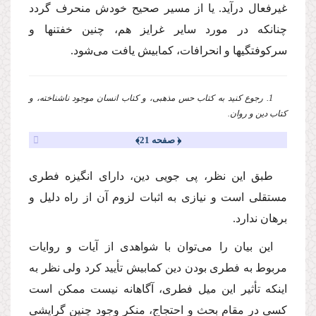
غیرفعال درآید. یا از مسیر صحیح خودش منحرف گردد
چنانكه در مورد سایر غرایز هم، چنین خفتنها و
سركوفتگیها و انحرافات، كمابیش یافت مى‌شود.
1. رجوع كنید به كتاب حس مذهبى، و كتاب انسان موجود ناشناخته، و
كتاب دین و روان.
﴿ صفحه 21﴾
طبق این نظر، پى جویى دین، داراى انگیزه فطرى
مستقلى است و نیازى به اثبات لزوم آن از راه دلیل و
برهان ندارد.
این بیان را مى‌توان با شواهدى از آیات و روایات
مربوط به فطرى بودن دین كمابیش تأیید كرد ولى نظر به
اینكه تأثیر این میل فطرى، آگاهانه نیست ممكن است
كسى در مقام بحث و احتجاج، منكر وجود چنین گرایشى