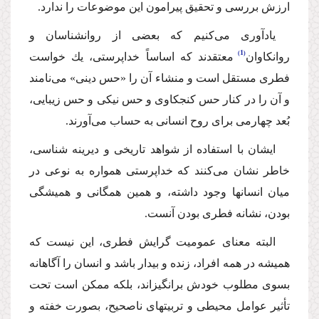
ارزش بررسى و تحقیق پیرامون این موضوعات را ندارد.
یادآورى مى‌كنیم كه بعضى از روانشناسان و
1
روانكاوان
معتقدند كه اساساً خداپرستى، یك خواست
فطرى مستقل است و منشاء آن را «حس دینى» مى‌نامند
و آن را در كنار حس كنجكاوى و حس نیكى و حس زیبایى،
بُعد چهارمى براى روح انسانى به حساب مى‌آورند.
ایشان با استفاده از شواهد تاریخى و دیرینه شناسى،
خاطر نشان مى‌كنند كه خداپرستى همواره به نوعى در
میان انسانها وجود داشته، و همین همگانى و همیشگى
بودن، نشانه فطرى بودن آنست.
البته معناى عمومیت گرایش فطرى، این نیست كه
همیشه در همه افراد، زنده و بیدار باشد و انسان را آگاهانه
بسوى مطلوب خودش برانگیزاند، بلكه ممكن است تحت
تأثیر عوامل محیطى و تربیتهاى ناصحیح، بصورت خفته و