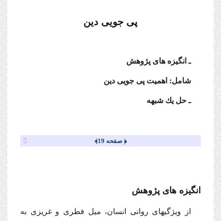
پى جویى دین
ـ انگیزه هاى پژوهش
شامل: اهمیت پى جویى دین
ـ حل یك شبهه
﴿ صفحه 19﴾
انگیزه هاى پژوهش
از ویژگیهاى روانى انسان، میل فطرى و غریزى به