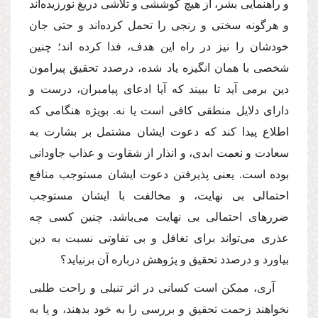
و راهنمایى بشر، از هیچ كوششى و تلاشى دریغ نورزیده‌اند
و هرگونه سختى و رنجى را تحمل كرده‌اند و حتى جان
خودشان را نیز در راه این هدف، فدا كرده اند؛ چنین
شخصى با همان انگیزه یاد شده، درصدد تحقیق پیرامون
دین برمى آید تا ببیند كه آیا ادعاى پیامبران، درست و
داراى دلایل منطقى كافى است یا نه. بویژه هنگامى كه
اطلاع پیدا كند كه دعوت ایشان مشتمل بر بشارت به
سعادت و نعمت ابدى، و انذار از شقاوت و عذاب جاودانى
بوده است. یعنى پذیرفتن دعوت ایشان مستوجب منافع
احتمالى بى نهایت، و مخالفت با ایشان مستوجب
ضررهاى احتمالى بى نهایت مى‌باشد. چنین كسى چه
عذرى مى‌تواند براى تغافل و بى تفاوتى نسبت به دین
بیاورد و درصدد تحقیق و پژوهش درباره آن برنیاید؟
آرى، ممكن است كسانى در اثر تنبلى و راحت طلبى
نخواهند زحمت تحقیق و بررسى را به خود بدهند، و یا به