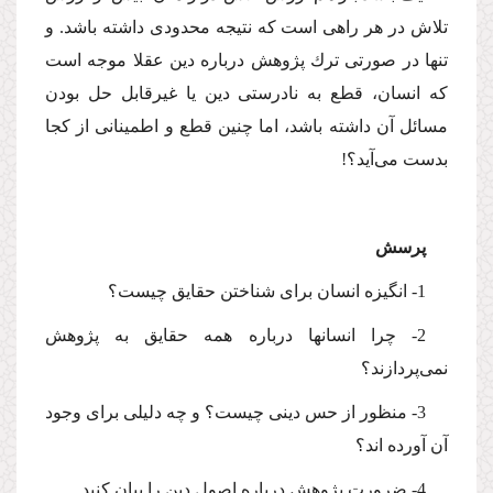
تلاش در هر راهى است كه نتیجه محدودى داشته باشد. و
تنها در صورتى ترك پژوهش درباره دین عقلا موجه است
كه انسان، قطع به نادرستى دین یا غیرقابل حل بودن
مسائل آن داشته باشد، اما چنین قطع و اطمینانى از كجا
بدست مى‌آید؟!
پرسش
1- انگیزه انسان براى شناختن حقایق چیست؟
2- چرا انسانها درباره همه حقایق به پژوهش
نمى‌پردازند؟
3- منظور از حس دینى چیست؟ و چه دلیلى براى وجود
آن آورده اند؟
4- ضرورت پژوهش درباره اصول دین را بیان كنید.