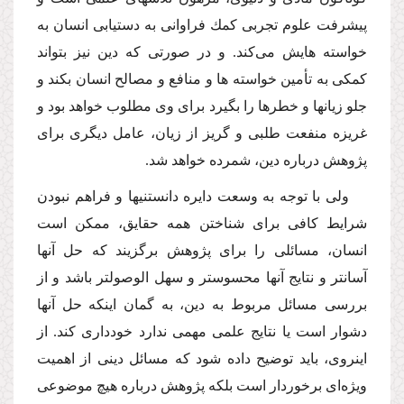
پیشرفت علوم تجربى كمك فراوانى به دستیابى انسان به
خواسته هایش مى‌كند. و در صورتى كه دین نیز بتواند
كمكى به تأمین خواسته ها و منافع و مصالح انسان بكند و
جلو زیانها و خطرها را بگیرد براى وى مطلوب خواهد بود و
غریزه منفعت طلبى و گریز از زیان، عامل دیگرى براى
پژوهش درباره دین، شمرده خواهد شد.
ولى با توجه به وسعت دایره دانستنیها و فراهم نبودن
شرایط كافى براى شناختن همه حقایق، ممكن است
انسان، مسائلى را براى پژوهش برگزیند كه حل آنها
آسانتر و نتایج آنها محسوستر و سهل الوصولتر باشد و از
بررسى مسائل مربوط به دین، به گمان اینكه حل آنها
دشوار است یا نتایج علمى مهمى ندارد خوددارى كند. از
اینروى، باید توضیح داده شود كه مسائل دینى از اهمیت
ویژه‌اى برخوردار است بلكه پژوهش درباره هیچ موضوعى