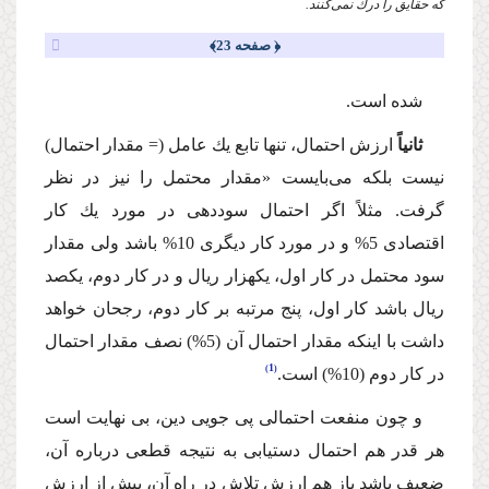
كه حقایق را درك نمى‌كنند.
﴿ صفحه 23﴾
شده است.
ثانیاً
ارزش احتمال، تنها تابع یك عامل (= مقدار احتمال)
نیست بلكه مى‌بایست «مقدار محتمل را نیز در نظر
گرفت. مثلاً اگر احتمال سوددهى در مورد یك كار
اقتصادى 5% و در مورد كار دیگرى 10% باشد ولى مقدار
سود محتمل در كار اول، یكهزار ریال و در كار دوم، یكصد
ریال باشد كار اول، پنج مرتبه بر كار دوم، رجحان خواهد
داشت با اینكه مقدار احتمال آن (5%) نصف مقدار احتمال
1
در كار دوم (10%) است.
و چون منفعت احتمالى پى جویى دین، بى نهایت است
هر قدر هم احتمال دستیابى به نتیجه قطعى درباره آن،
ضعیف باشد باز هم ارزش تلاش در راه آن، بیش از ارزش