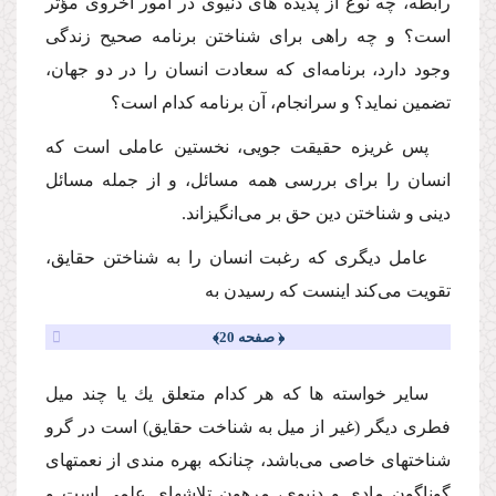
رابطه، چه نوع از پدیده هاى دنیوى در امور اخروى مؤثر
است؟ و چه راهى براى شناختن برنامه صحیح زندگى
وجود دارد، برنامه‌اى كه سعادت انسان را در دو جهان،
تضمین نماید؟ و سرانجام، آن برنامه كدام است؟
پس غریزه حقیقت جویى، نخستین عاملى است كه
انسان را براى بررسى همه مسائل، و از جمله مسائل
دینى و شناختن دین حق بر مى‌انگیزاند.
عامل دیگرى كه رغبت انسان را به شناختن حقایق،
تقویت مى‌كند اینست كه رسیدن به
﴿ صفحه 20﴾
سایر خواسته ها كه هر كدام متعلق یك یا چند میل
فطرى دیگر (غیر از میل به شناخت حقایق) است در گرو
شناختهاى خاصى مى‌باشد، چنانكه بهره مندى از نعمتهاى
گوناگون مادى و دنیوى، مرهون تلاشهاى علمى است و