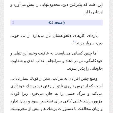
این علت كه پذیرفتن دین، محدودیتهایى را پیش مى‌آورد و
ایشان را از
﴿ صفحه 22﴾
پاره‌اى كارهاى دلخواهشان باز مى‌دارد از پى جویى
1
دین، سرباز بزنند
.
اما چنین كسانى مى‌بایست به عاقبت وخیم این تنبلى و
خودكامگى، تن در دهند و سرانجام، عذاب ابدى و شقاوت
جاودانى را پذیرا شوند.
وضع چنین افرادى به مراتب، بدتر از كودك بیمار نادانى
است كه از ترس داروى تلخ، از رفتن نزد پزشك خوددارى
مى‌كند و مرگ حتمى را به جان مى‌خرد، زیرا كودك
مزبور، رشد عقلى كافى براى تشخیص سود و زیان ندارد
و زیان مخالفت با دستورات پزشك هم بیش از محرومیت