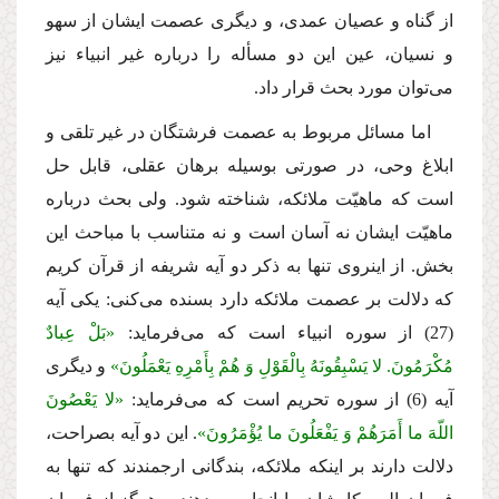
از گناه و عصیان عمدى، و دیگرى عصمت ایشان از سهو
و نسیان، عین این دو مسأله را درباره غیر انبیاء نیز
مى‌توان مورد بحث قرار داد.
اما مسائل مربوط به عصمت فرشتگان در غیر تلقى و
ابلاغ وحى، در صورتى بوسیله برهان عقلى، قابل حل
است كه ماهیّت ملائكه، شناخته شود. ولى بحث درباره
ماهیّت ایشان نه آسان است و نه متناسب با مباحث این
بخش. از اینروى تنها به ذكر دو آیه شریفه از قرآن كریم
كه دلالت بر عصمت ملائكه دارد بسنده مى‌كنى: یكى آیه
(27) از سوره انبیاء است كه مى‌فرماید:
«بَلْ عِبادٌ
مُكْرَمُونَ. لا یَسْبِقُونَهُ بِالْقَوْلِ وَ هُمْ بِأَمْرِهِ یَعْمَلُونَ»
و دیگرى
آیه (6) از سوره تحریم است كه مى‌فرماید:
«لا یَعْصُونَ
اللّهَ ما أَمَرَهُمْ وَ یَفْعَلُونَ ما یُؤْمَرُونَ»
. این دو آیه بصراحت،
دلالت دارند بر اینكه ملائكه، بندگانى ارجمندند كه تنها به