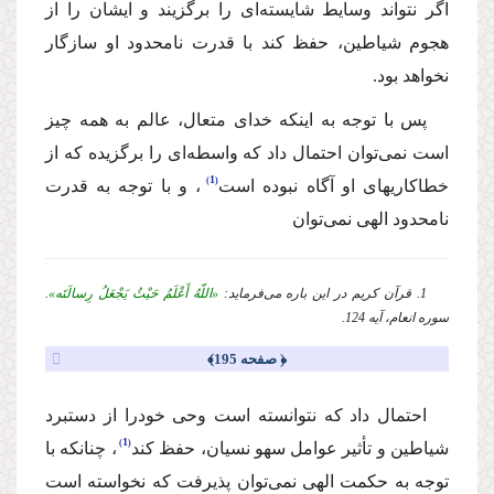
اگر نتواند وسایط شایسته‌اى را برگزیند و ایشان را از
هجوم شیاطین، حفظ كند با قدرت نامحدود او سازگار
نخواهد بود.
پس با توجه به اینكه خداى متعال، عالم به همه چیز
است نمى‌توان احتمال داد كه واسطه‌اى را برگزیده كه از
1
خطاكاریهاى او آگاه نبوده است
، و با توجه به قدرت
نامحدود الهى نمى‌توان
1. قرآن كریم در این باره مى‌فرماید:
«اللّهُ أَعْلَمُ حَیْثُ یَجْعَلُ رِسالَتَه»
.
سوره انعام، آیه 124.
﴿ صفحه 195﴾
احتمال داد كه نتوانسته است وحى خودرا از دستبرد
1
شیاطین و تأثیر عوامل سهو نسیان، حفظ كند
، چنانكه با
توجه به حكمت الهى نمى‌توان پذیرفت كه نخواسته است