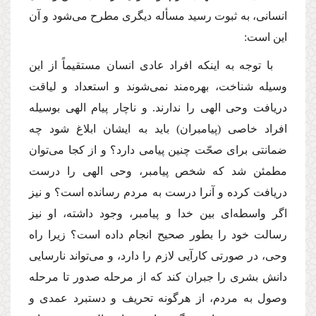
انسانى، به ثبوت رسید مسأله دیگرى مطرح مى‌شود و آن
این است:
با توجه به اینكه افراد عادى انسان مستقیماً از این
وسیله شناخت، بهره‌مند نمى‌شوند و استعداد و لیاقت
دریافت وحى الهى را ندارند. و ناچار پیام الهى بوسیله
افراد خاصى (پیامبران) باید به ایشان ابلاغ شود چه
ضمانتى براى صحّت چنین پیامى دارد؟ و از كجا مى‌توان
مطمئن شد كه شخص پیامبر، وحى الهى را درست
دریافت كرده و آنرا درست به مردم رسانده است؟ و نیز
اگر واسطه‌اى بین خدا و پیامبر، وجود داشته، او نیز
رسالت خود را بطور صحیح انجام داده است؟ زیرا راه
وحى، در صورتى كارآیى لازم را دارد، و مى‌تواند نارسایى
دانش بشرى را جبران كند كه از مرحله صدور تا مرحله
وصول به مردم، از هرگونه تحریف و دستبرد عمدى و