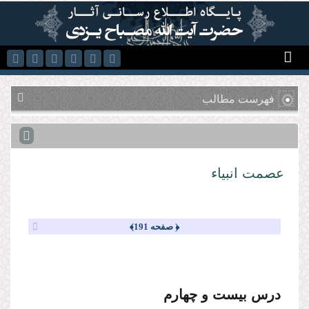
رفتن به محتوای اصلی
فهرست مطالب
عصمت انبیاء
﴿ صفحه 191﴾
درس بیست و چهارم