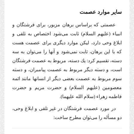
سایر موارد عصمت
عصمتى كه براساس برهان مزبور، براى فرشتگان و
انبیاء (علیهم السلام) ثابت مى‌شود اختصاص به تلقى و
ابلاغ وحى دارد، لیكن موارد دیگرى براى عصمت هست
كه با این برهان، ثابت نمى‌شود و آنها را مى‌توان به سه
دسته، تقسیم كرد: یك دسته، مربوط به عصمت فرشتگان
است، و دسته دیگر مربوط به عصمت پیامبران، و دسته
سوم مربوط به عصمت بعضى دیگر از انسانها مانند ائمه
معصومین (علیهم السلام) و حضرت مریم و حضرت
فاطمه زهراء (سلام الله علیهما).
در مورد عصمت فرشتگان در غیر تلقى و ابلاغ وحى،
دو مسأله را مى‌توان مطرح ساخت: