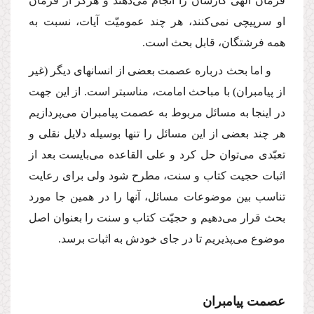
فرمان الهى كارشان را انجام مى‌دهند و هرگز از فرمان
او سرپیچى نمى‌كنند، هر چند عمومیّت آیات، نسبت به
همه فرشتگان، قابل بحث است.
و اما بحث درباره عصمت بعضى از انسانهاى دیگر (غیر
از پیامبران) با مباحث امامت، مناسبتر است. از این جهت
در اینجا به مسائل مربوط به عصمت پیامبران مى‌پردازیم
هر چند بعضى از این مسائل را تنها بوسیله دلایل نقلى و
تعبّدى مى‌توان حل كرد و على القاعده مى‌بایست بعد از
اثبات حجیت كتاب و سنت، مطرح شود ولى براى رعایت
تناسب بین موضوعات مسائل، آنها را در همین جا مورد
بحث قرار مى‌دهیم و حجیّت كتاب و سنت را بعنوان اصل
موضوع مى‌پذیریم تا در جاى خودش به اثبات برسد.
عصمت پیامبران