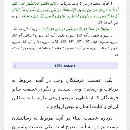
1. قرآن مجید در این باره مى‌فرماید:
«عالِمُ الْغَیْبِ فَلا یُظْهِرُ عَلى غَیْبِهِ
أَحَداً. إِلاّ مَنِ ارْتَضى مِنْ رَسُول فَإِنَّهُ یَسْلُكُ مِنْ بَیْنِ یَدَیْهِ وَ مِنْ خَلْفِهِ رَصَداً. لِیَعْلَمَ
أَنْ قَدْ أَبْلَغُوا رِسالاتِ رَبِّهِمْ وَ أَحاطَ بِما لَدَیْهِمْ وَ أَحْصى كُلَّ شَیْء عَدَداً»
. سوره
جن، آیه 26-28.
2
.«لِیَهْلِكَ مَنْ هَلَكَ عَنْ بَیِّنَة وَ یَحْیى مَنْ حَیَّ عَنْ بَیِّنَة»
. سوره انفال، آیه 42
3. سوره شعراء: آیه 193، سوره تكویر: آیه 21، سوره اعراف: آیه 68،
سوره شعراء: آیات 107، 125، 143، 162، 178، سوره دخان: آیه 18، سوره
تكویر: آیه 20، سوره نجم: آیه 5، سوره الحاقه: آیه 44-47، سوره جن: آیه 26-
28.
﴿ صفحه 196﴾
یكى عصمت فرشتگان وحى در آنچه مربوط به
دریافت و رساندن وحى نیست، و دیگرى عصمت سایر
فرشتگان كه ارتباطى با موضوع وحى ندارند مانند موكلین
ارزاق و كتابت اعمال و قبض ارواح و...
درباره عصمت انبیاء در آنچه مربوط به رسالتشان
نیست نیز دو مسأله، مطرح است: یكى عصمت پیامبران