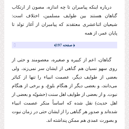
درباره اینكه پیامبران تا چه اندازه، مصون از ارتكاب
گناهان هستند بین طوایف مسلمین، اختلاف است:
شیعیان اثناعشرى معتقدند كه پیامبران از آغاز تولد تا
پایان عمر، از همه
﴿ صفحه 197﴾
گناهان، اعم از كبیره و صغیره، معصومند و حتى از
روى سهو نسیان هم گناهى از ایشان سر نمى‌زند، ولى
بعضى از طوایف دیگر، عصمت انبیاء را تنها از كبائر
مى‌دانند، و بعضى دیگر از هنگام بلوغ، و برخى از هنگام
نبوت. و از بعضى از طوایف اهل سنت (حشویّه و بعضى از
اهل حدیث) نقل شده كه اساساً منكر عصمت انبیاء
شده‌اند و صدور هر گناهى را از ایشان حتى در زمان نبوت
و بصورت عمدى هم ممكن پنداشته اند.