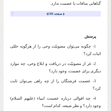
گناهانى منافات با عصمت ندارد.
﴿ صفحه 198﴾
پرسش
1- چگونه مى‌توان مصونیّت وحى را از هرگونه خللى
اثبات كرد؟
2- غر از مصونیّت در دریافت و ابلاغ وحى، چه موارد
دیگرى براى عصمت، وجود دارد؟
3- عصمت فرشتگان را از چه راهى مى‌توان ثابت
كرد؟
4- چه اقوالى درباره عصمت انبیاء (علیهم السلام)
وجود دارد؟ و نظر شیعه، كدام است؟