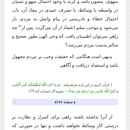
سهوى، مصون باشد و گرنه با وجود احتمال سهو و نسیان
در واسطه یا وسائط، یا تصرف عمدى در مفاد آن، باب
احتمال خطاء و نادرستى در پیام واصل به مردم، باز
1
مى‌شود و موجب سلم اعتماد از آن مى‌گردد. پس از
چه
راهى مى‌توان اطمینان یافت كه وحى الهى بطور صحیح و
سالم بدست مردم مى‌رسد؟
بدیهى است هنگامى كه حقیقت وحى، بر مردم مجهول
باشد و استعداد دریافت و آگاهى
1. قرآن كریم در این باره مى‌فرماید:
«وَ ما كانَ اللّهُ لِیُطْلِعَكُمْ عَلَى الْغَیْبِ
وَ لكِنَّ اللّهَ یَجْتَبِی مِنْ رُسُلِهِ مَنْ یَشاءُ »
. سوره آل عمران، آیه 179.
﴿ صفحه 194﴾
از آنرا نداشته باشند راهى براى كنترل و نظارت بر
درستى كار وسائط نخواهند داشت و تنها در صورتى كه