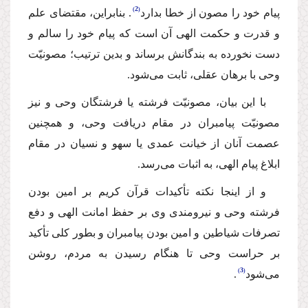
2
پیام خود را مصون از خطا بدارد
. بنابراین، مقتضاى علم
و قدرت و حكمت الهى آن است كه پیام خود را سالم و
دست نخورده به بندگانش برساند و بدین ترتیب؛ مصونیّت
وحى با برهان عقلى، ثابت مى‌شود.
با این بیان، مصونیّت فرشته یا فرشتگان وحى و نیز
مصونیّت پیامبران در مقام دریافت وحى، و همچنین
عصمت آنان از خیانت عمدى یا سهو و نسیان در مقام
ابلاغ پیام الهى، به اثبات مى‌رسد.
و از اینجا نكته تأكیدات قرآن كریم بر امین بودن
فرشته وحى و نیرومندى وى بر حفظ امانت الهى و دفع
تصرفات شیاطین و امین بودن پیامبران و بطور كلى تأكید
بر حراست وحى تا هنگام رسیدن به مردم، روشن
3
مى‌شود
.