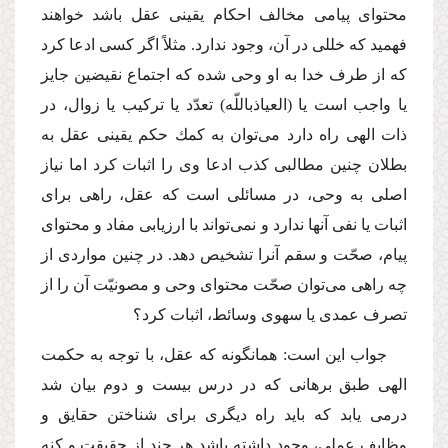
محتواى پیامى مخالف احكام یقینى عقل باشد خواهند
فهمید كه خللى در آن، وجود ندارد. مثلاً اگر كسى ادعا كرد
كه از طرف خدا به او وحى شده كه اجتماع نقیضین جایز
یا واجب است یا (العیاذباللّه) تعدّد یا تركیب یا زوال، در
ذات الهى راه دارد مى‌توان به كمك حكم یقینى عقل به
بطلان چنین مطالبى كذب ادعا وى را اثبات كرد اما نیاز
اصلى به وحى، در مسائلى است كه عقل، راهى براى
اثبات یا نفى آنها ندارد و نمى‌تواند با ارزیابى مفاد و محتواى
پیام، صحّت و سقم آنرا تشخیص دهد. در چنین مواردى از
چه راهى مى‌توان صحّت محتواى وحى و مصونیّت آن را از
تصرف عمدى یا سهوى وسائط، اثبات كرد؟
جواب این است: همانگونه كه عقل، با توجه به حكمت
الهى طبق برهانى كه در درس بیست و دوم بیان شد
درمى یابد كه باید راه دیگرى براى شناختن حقایق و
وظایف عملى، وجود داشته باشد هر چند از حقیقت و كنه