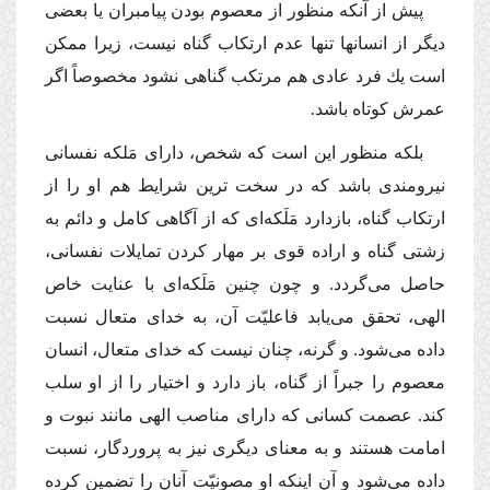
پیش از آنكه منظور از معصوم بودن پیامبران یا بعضى
دیگر از انسانها تنها عدم ارتكاب گناه نیست، زیرا ممكن
است یك فرد عادى هم مرتكب گناهى نشود مخصوصاً اگر
عمرش كوتاه باشد.
بلكه منظور این است كه شخص، داراى مَلكه نفسانى
نیرومندى باشد كه در سخت ترین شرایط هم او را از
ارتكاب گناه، بازدارد مَلَكه‌اى كه از آگاهى كامل و دائم به
زشتى گناه و اراده قوى بر مهار كردن تمایلات نفسانى،
حاصل مى‌گردد. و چون چنین مَلَكه‌اى با عنایت خاص
الهى، تحقق مى‌یابد فاعلیّت آن، به خداى متعال نسبت
داده مى‌شود. و گرنه، چنان نیست كه خداى متعال، انسان
معصوم را جبراً از گناه، باز دارد و اختیار را از او سلب
كند. عصمت كسانى كه داراى مناصب الهى مانند نبوت و
امامت هستند و به معناى دیگرى نیز به پروردگار، نسبت
داده مى‌شود و آن اینكه او مصونیّت آنان را تضمین كرده