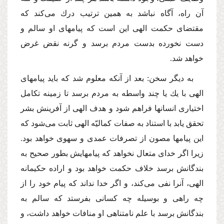
آن راه، آگاه نباشد به همین ترتیب درك مى‌كند كه
مقتضاى حكمت الهى این است كه پیامهاى او سالم و
دست نخورده بدست مردم برسد و گرنه نقض غرض
خواهد شد.
به دیگر سخن: بعد از آنكه معلوم شد كه باید پیامهاى
الهى با یك یا چند واسطه به مردم برسد تا زمینه تكامل
اختیارى انسانها فراهم شود و هدف الهى از آفرینش بشر
تحقق یابد با استناد به صفات كمالیّه الهى ثابت مى‌شود كه
این پیامها مصون از تصرفات عمدى و سهوى خواهد بود.
زیرا اگر خداى متعال نخواهد كه پیامهایش بطور صحیح به
بندگانش برسد خلاف حكمت خواهد بود و اراده حكیمانه
الهى، آنرا نفى مى‌كند، و اگر خدا نداند كه پیام خود را از
چه راهى و بوسیله چه كسانى بفرستد كه سالم به
بندگانش برسد با علم نامتناهى او منافات خواهد داشت، و