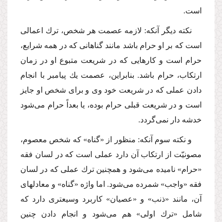
است.
نكته دیگر آنكه: لازمه عصمت هر شخص، ترك اعمالى
است كه بر او حرام باشد مانند گناهانى كه در همه شرایع،
حرام است و كارهایى كه در شریعت متبوع او در زمان
ارتكاب، حرام باشد. بنابراین، عصمت یك پیامبر با انجام
دادن عملى كه در شریعت خود وى و براى شخص او جایز
است و در شریعت قبلى حرام بوده، یا بعداً حرام مى‌شود
خدشه دار نمى‌گردد.
و نكته سوم آنكه: منظور از «گناه» كه شخص معصوم،
مصونیّت از ارتكاب آن دارد عملى است كه در لسان فقه
«حرام» نامیده مى‌شود و همچنین ترك عملى كه در لسان
فقه «واجب» شمرده مى‌شود. اما واژه «گناه» و معادلهاى
آن، مانند «ذنب» و «عصیان» كاربرد وسیعترى دارد كه
شامل «ترك اولى» هم مى‌شود و انجام دادن چنین