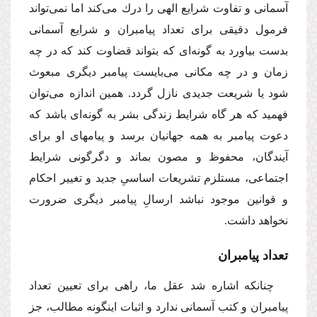
آسمانى و تفاوت شرایع الهى را درك مى‌كند اما نمى‌تواند
فرمول دقیقى براى تعداد پیامبران و شرایع آسمانى
بدست بیاورد به گونه‌اى كه بتواند قضاوت كند كه در چه
زمان و در چه مكانى مى‌بایست پیامبر دیگرى مبعوث
شود یا شریعت جدیدى نازل گردد. همین اندازه مى‌توان
فهمید كه هر گاه شرایط زندگى بشر به گونه‌اى باشد كه
دعوت پیامبر به همه جهانیان برسد و پیامهاى او براى
آیندگان، محفوظ و مصون بماند و دگرگونى شرایط
اجتماعى، مستلزم تشریعات اساسىِ جدید و تغییر احكام
و قوانین موجود نباشد ارسالِ پیامبر دیگرى ضرورت
نخواهد داشت.
تعداد پیامبران
چنانكه اشاره شد عقل ما، راهى براى تعیین تعداد
پیامبران و كتب آسمانى ندارد و اثبات اینگونه مطالب، جز