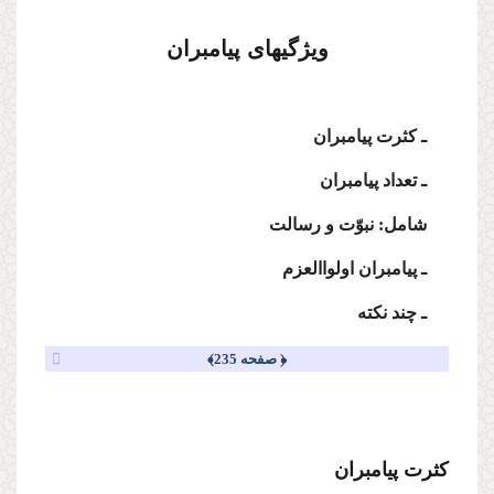
ویژگیهاى پیامبران
ـ كثرت پیامبران
ـ تعداد پیامبران
شامل: نبوّت و رسالت
ـ پیامبران اولواالعزم
ـ چند نكته
﴿ صفحه 235﴾
كثرت پیامبران