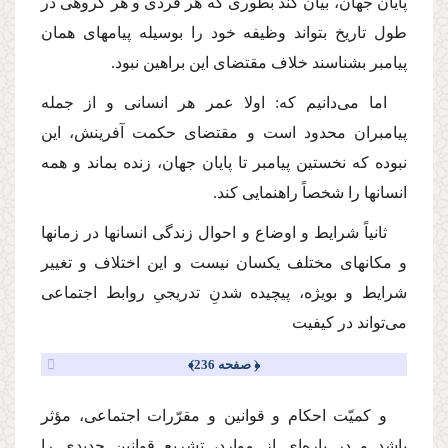
پایان جهان، بیان كند بطورى كه هر فردى و هر گروهى در
طول تاریخ بتواند وظیفه خود را بوسیله پیامهاى همان
پیامبر بشناسند خلاف مقتضاى این براهین نبود.
اما مى‌دانیم كه: اولا عمر هر انسانى و از جمله
پیامبران محدود است و مقتضاى حكمت آفرینش، این
نبوده كه نخستین پیامبر تا پایان جهان، زنده بماند و همه
انسانها را شخصاً راهنمایى كند.
ثانیاً شرایط و اوضاع و احوال زندگى انسانها در زمانها
و مكانهاى مختلف یكسان نیست و این اختلاف و تغییر
شرایط و بویژه، پیچیده شدنِ تدریجىِ روابط اجتماعى
مى‌تواند در كیفیت
﴿ صفحه 236﴾
و كمیّت احكام و قوانین و مقرّرات اجتماعى، مؤثر
باشد و در پاره‌اى از موارد، تشریع قوانین جدیدى را