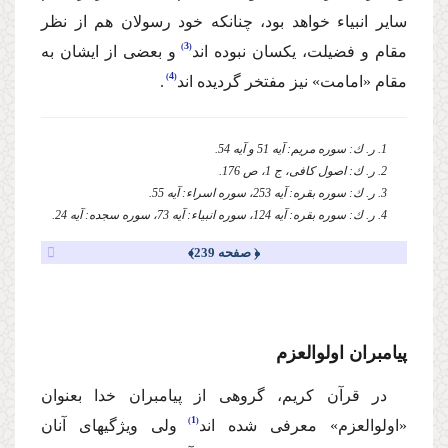
سایر انبیاء خواهد بود، چنانكه خود رسولان هم از نظر
3
مقام و فضیلت، یكسان نبوده اند
و بعضى از ایشان به
4
مقام «امامت» نیز مفتخر گردیده اند
.
1. ر. ك: سوره مریم: آیه 51 و آیه 54.
2. ر. ك: اصول كافى، ج 1، ص 176.
3. ر. ك: سوره بقره: آیه 253، سوره اسراء: آیه 55.
4. ر. ك: سوره بقره: آیه 124، سوره انبیاء: آیه 73، سوره سجده: آیه 24.
﴿ صفحه 239﴾
پیامبران اولوالعزم
در قرآن كریم، گروهى از پیامبران خدا بعنوان
1
«اولوالعزم» معرفى شده اند
ولى ویژگیهاى آنان