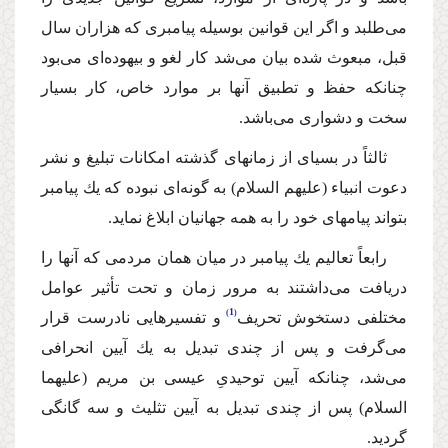
مى‌طلبد و اگر این قوانین بوسیله پیامبرى كه هزاران سال
قبل، مبعوث شده بیان مى‌شد كار لغو و بیهوده‌اى مى‌بود
چنانكه حفظ و تطبیق آنها بر موارد خاص، كار بسیار
سخت و دشوارى مى‌باشد.
ثالثاً در بسیاى از زمانهاى گذشته امكانات تبلیغ و نشر
دعوت انبیاء (علیهم السلام) به گونه‌اى نبوده كه یك پیامبر
بتواند پیامهاى خود را به همه جهانیان ابلاغ نماید.
رابعاً تعالیم یك پیامبر در میان همان مردمى كه آنها را
دریافت مى‌داشتند به مرور زمان و تحت تأثیر عوامل
1
مختلفى دستخوش تحریف
و تفسیرهایى نادرست قرار
مى‌گرفت و پس از چندى تبدیل به یك آیین انحرافى
مى‌شد، چنانكه آیین توحیدىِ عیسى بن مریم (علیهما
السلام) پس از چندى تبدیل به آیین تثلیث و سه گانگى
گردید.