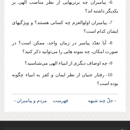
6- پیامبران چه برتریهایى از نظر مناصب الهى بر
یكدیگر داشته اند؟
7- پیامبران اولوالعزم چه كسانى هستند؟ و ویژگیهاى
ایشان كدام است؟
8- آیا تعدّد پیامبر در زمان واحد، ممكن است؟ در
صورت امكان، چه نمونه هایى را مى‌توانید ذكر كنید؟
9- چه اوصاف دیگرى از انبیاء الهى مى‌شناسید؟
10- رفتار جنیان از نظر ایمان و كفر به انبیاء چگونه
بوده است؟
‹ حلّ چند شبهه
فهرست
مردم و پیامبران ›