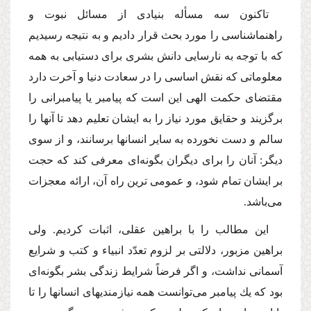
تاكنون سه مسأله بنیادى از مسائل نبوت و
راهنماشناسى را مورد بحث قرار دادیم و به نتیجه رسیدیم
كه با توجه به نارسایى دانش بشرى براى دستیابى به همه
معلوماتى كه نقش اساسى را در سعادت دنیا و آخرت دارد
مقتضاى حكمت الهى این است كه پیامبر یا پیامبرانى را
برگزیند و حقایق مورد نیاز را به ایشان تعلیم دهد تا آنها را
سالم و دست نخورده به سایر انسانها برسانند، و از سوى
دیگر: آنان را براى دیگران بگونه‌اى معرفى كند كه حجت
بر ایشان تمام شود، و عمومى ترین راه آن، ارائه معجزات
مى‌باشد.
این مطالب را با براهین عقلى، اثبات كردیم. ولى
براهین مزبور، دلالتى بر لزوم تعدّد انبیاء و كتب و شرایع
آسمانى نداشت، و اگر فرضاً شرایط زندگى بشر بگونه‌اى
بود كه یك پیامبر مى‌توانست همه نیازمندیهاى انسانها را تا