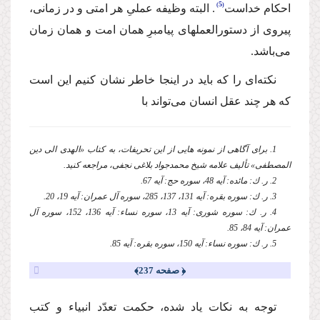
5
احكام خداست
. البته وظیفه عملىِ هر امتى و در زمانى،
پیروى از دستورالعملهاى پیامبرِ همان امت و همان زمان
مى‌باشد.
نكته‌اى را كه باید در اینجا خاطر نشان كنیم این است
كه هر چند عقل انسان مى‌تواند با
1. براى آگاهى از نمونه هایى از این تحریفات، به كتاب «الهدى الى دین
المصطفى» تألیف علامه شیخ محمدجواد بلاغى نجفى، مراجعه كنید.
2. ر. ك: مائده: آیه 48، سوره حج: آیه 67.
3. ر. ك: سوره بقره: آیه 131، 137، 285، سوره آل عمران: آیه 19، 20.
4. ر. ك: سوره شورى: آیه 13، سوره نساء: آیه 136، 152، سوره آل
عمران: آیه 84، 85.
5. ر. ك: سوره نساء: آیه 150، سوره بقره: آیه 85.
﴿ صفحه 237﴾
توجه به نكات یاد شده، حكمت تعدّد انبیاء و كتب