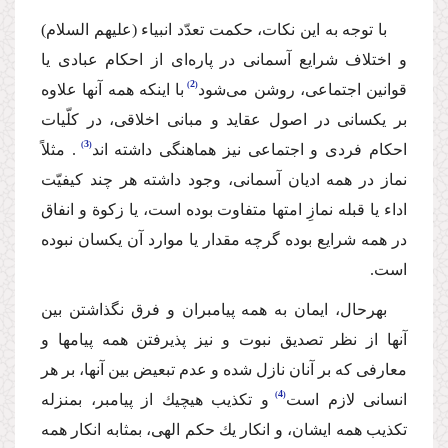
با توجه به این نكات، حكمت تعدّد انبیاء (علیهم السلام)
و اختلاف شرایع آسمانى در پاره‌اى از احكام عبادى یا
2
قوانین اجتماعى، روشن مى‌شود
با اینكه همه آنها علاوه
بر یكسانى در اصول عقاید و مبانى اخلاقى، در كلّیات
3
احكام فردى و اجتماعى نیز هماهنگى داشته اند
. مثلاً
نماز در همه ادیان آسمانى، وجود داشته هر چند كیفیّت
اداء یا قبله نمازِ امتها متفاوت بوده است، یا زكوة و انفاق
در همه شرایع بوده گرچه مقدار یا موارد آن یكسان نبوده
است.
بهرحال، ایمان به همه پیامبران و فرق نگذاشتن بین
آنها از نظر تصدیق نبوت و نیز پذیرفتن همه پیامها و
معارفى كه بر آنان نازل شده و عدم تبعیض بین آنها، بر هر
4
انسانى لازم است
و تكذیب هیچیك از پیامبر، بمنزله
تكذیب همه ایشان، و انكار یك حكم الهى، بمثابه انكار همه