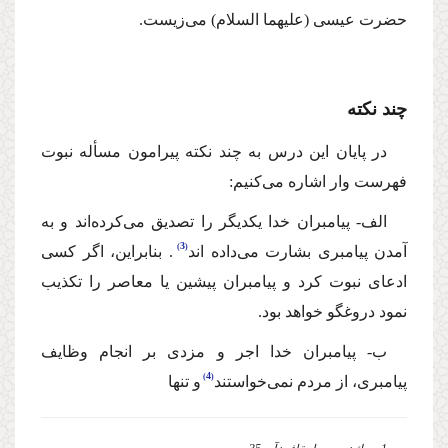
حضرت عیسى (علیهما السلام) مى‌زیست.
چند نكته
در پایان این درس به چند نكته پیرامون مسأله نبوت
فهرست وار اشاره مى‌كنیم:
الف- پیامبران خدا یكدیگر را تصدیق مى‌كرده‌اند و به
3
آمدن پیامبرى بشارت مى‌داده اند
. بنابراین، اگر كسى
ادعاى نبوت كرد و پیامبران پیشین یا معاصر را تكذیب
نمود دروغگو خواهد بود.
ب- پیامبران خدا اجر و مزدى بر انجام وظایف
4
پیامبرى، از مردم نمى‌خواستند
و تنها