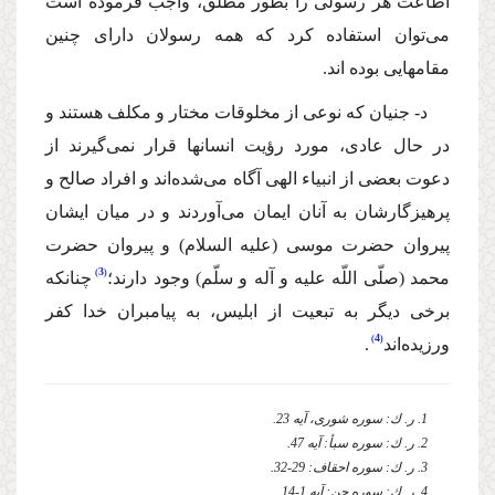
اطاعت هر رسولى را بطور مطلق، واجب فرموده است
مى‌توان استفاده كرد كه همه رسولان داراى چنین
مقامهایى بوده اند.
د- جنیان كه نوعى از مخلوقات مختار و مكلف هستند و
در حال عادى، مورد رؤیت انسانها قرار نمى‌گیرند از
دعوت بعضى از انبیاء الهى آگاه مى‌شده‌اند و افراد صالح و
پرهیزگارشان به آنان ایمان مى‌آوردند و در میان ایشان
پیروان حضرت موسى (علیه السلام) و پیروان حضرت
3
محمد (صلّى اللّه علیه و آله و سلّم) وجود دارند؛
چنانكه
برخى دیگر به تبعیت از ابلیس، به پیامبران خدا كفر
4
ورزیده‌اند
.
1. ر. ك: سوره شورى، آیه 23.
2. ر. ك: سوره سبأ: آیه 47.
3. ر. ك: سوره احقاف: 29-32.
4. ر. ك: سوره جن: آیه 1-14.