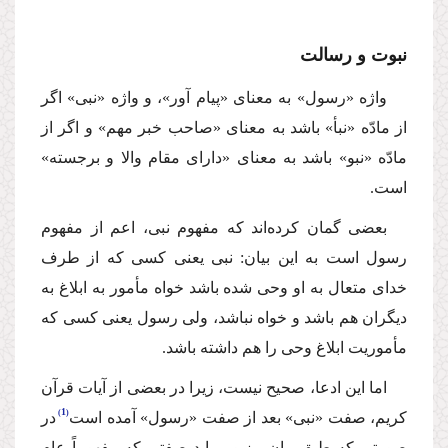
نبوت و رسالت
واژه «رسول» به معناى «پیام آور»، و واژه «نبى» اگر
از مادّه «نبأ» باشد به معناى «صاحب خبر مهم» و اگر از
مادّه «نبو» باشد به معناى «داراى مقام والا و برجسته»
است.
بعضى گمان كرده‌اند كه مفهوم نبى، اعم از مفهوم
رسول است به این بیان: نبى یعنى كسى كه از طرف
خداى متعال به او وحى شده باشد خواه مأمور به ابلاغ به
دیگران هم باشد و خواه نباشد، ولى رسول یعنى كسى كه
مأموریت ابلاغ وحى را هم داشته باشد.
اما این ادعا، صحیح نیست، زیرا در بعضى از آیات قرآن
1
كریم، صفت «نبى» بعد از صفت «رسول» آمده است
در
صورتى كه طبق بیان مزبور، باید صفتى كه مفهوماً عام