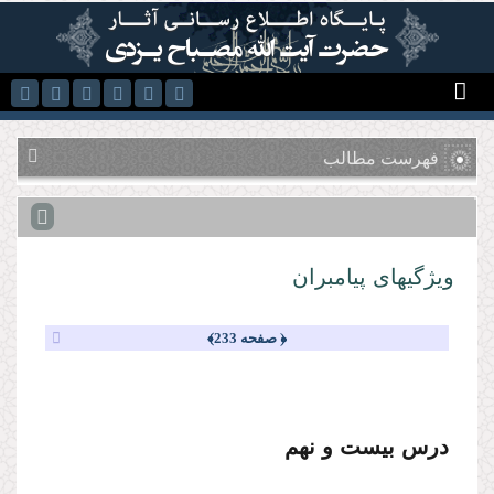
رفتن به محتوای اصلی
فهرست مطالب
ویژگیهاى پیامبران
﴿ صفحه 233﴾
درس بیست و نهم