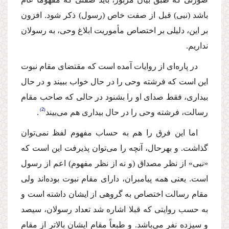
باشد (نبى) قبل از صفت خاص (رسول) ذكر شود. افزون
بر این، دلیلى بر اختصاص مأموریت ابلاغ وحى، به رسولان
نداریم.
در پاره‌اى از روایات آمده است كه مقتضاى مقام نبوت
این است كه فرشته وحى را در حال خواب ببیند و در حال
بیدارى، فقط صداى او را بشنود در حالى كه صاحب مقام
2
رسالت، فرشته وحى را در حال بیدارى هم مى‌بیند
.
اما این فرق را هم به حساب مفهوم لفظ نمى‌توان
گذاشت. و بهرحال، آنچه را مى‌توان پذیرفت این است كه
«نبى» از نظر مصداق (و نه از نظر مفهوم) اعم از رسول
است. یعنى همه پیامبران، داراى مقام نبوت بوده‌اند ولى
مقام رسالت اختصاص به گروهى از ایشان داشته است و
به حسب روایتى كه قبلا اشاره شد تعداد رسولان، سیصد
و سیزده نفر مى‌باشد. و طبعاً مقام ایشان بالاتر از مقام