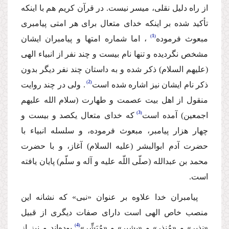
از راه دلیل نقلى، میسر نیست. در قرآن كریم هم با اینكه
تأكید شده بر اینكه خداى متعال براى هر امتى پیامبرى
1
مبعوث فرموده
، اما شماره امتها و پیامبران ایشان
مشخص نگردیده و تنها نام بیست و چند نفر از انبیاء الهى
(علیهم السلام) ذكر شده و به داستان چند نفر دیگر بدون
2
ذكر نام ایشان نیز اشاره شده است
. ولى در چند روایت
منقول از اهل بیت عصمت و طهارت (سلام الله علیهم
3
اجمعین) آمده است
كه خداى متعال یكصد و بیست و
چهار هزار پیامبر، مبعوث فرموده، و سلسله انبیاء با
حضرت آدم ابوالبشر (علیه السلام) آغاز، و با حضرت
محمد بن عبدالله (صلّى اللّه علیه و آله و سلّم) پایان یافته
است.
پیامبران خدا علاوه بر عنوان «نبى» كه نشانه این
منصب خاص الهى است داراى صفات دیگرى از قبیل
4
«نذیر» و «مُنذِر» و «بشیر» و «مُبَشِّر»
بوده‌اند و نیز از