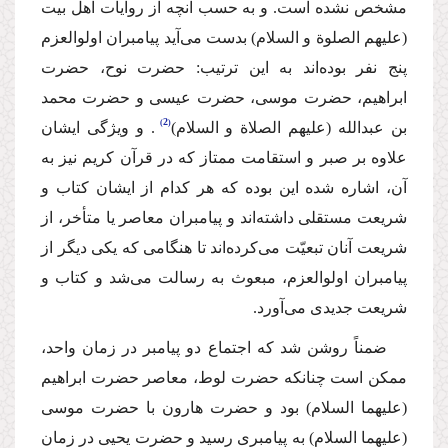
مشخص نشده است. و به حسب آنچه از روایات اهل بیت
(علیهم الصلوة و السلام) بدست مى‌آید پیامبران اولوالعزم
پنج نفر بوده‌اند به این ترتیب: حضرت نوح، حضرت
ابراهیم، حضرت موسى، حضرت عیسى و حضرت محمد
2
بن عبدالله (علیهم الصلاة و السلام)
. و ویژگى ایشان
علاوه بر صبر و استقامت ممتاز كه در قرآن كریم نیز به
آن، اشاره شده این بوده كه هر كدام از ایشان كتاب و
شریعت مستقلى داشته‌اند و پیامبران معاصر یا متأخر، از
شریعت آنان تبعیّت مى‌كرده‌اند تا هنگامى كه یكى دیگر از
پیامبران اولوالعزم، مبعوث به رسالت مى‌شد و كتاب و
شریعت جدیدى مى‌آورد.
ضمناً روشن شد كه اجتماع دو پیامبر در زمان واحد،
ممكن است چنانكه حضرت لوط، معاصر حضرت ابراهیم
(علیهما السلام) بود و حضرت هارون با حضرت موسى
(علیهما السلام) به پیامبرى رسید و حضرت یحیى در زمان