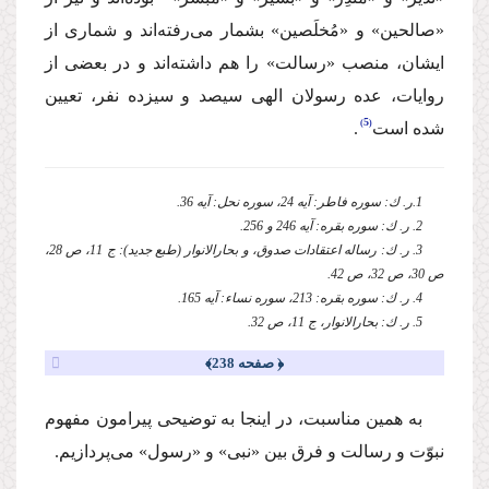
«صالحین» و «مُخلَصین» بشمار مى‌رفته‌اند و شمارى از
ایشان، منصب «رسالت» را هم داشته‌اند و در بعضى از
روایات، عده رسولان الهى سیصد و سیزده نفر، تعیین
5
شده است
.
1.ر. ك: سوره فاطر: آیه 24، سوره نحل: آیه 36.
2. ر. ك: سوره بقره: آیه 246 و 256.
3. ر. ك: رساله اعتقادات صدوق، و بحارالانوار (طبع جدید): ج 11، ص 28،
ص 30، ص 32، ص 42.
4. ر. ك: سوره بقره: 213، سوره نساء: آیه 165.
5. ر. ك: بحارالانوار، ج 11، ص 32.
﴿ صفحه 238﴾
به همین مناسبت، در اینجا به توضیحى پیرامون مفهوم
نبوّت و رسالت و فرق بین «نبى» و «رسول» مى‌پردازیم.