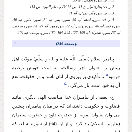
1. ر. ك: سوره احقاف: آیه 35.
2. ر. ك: بحارالانوار، ج 11، ص 33-34، و معلم النبوة: ص 113.
3. ر. ك: سوره آل عمران، آیه 81.
4. ر. ك: سوره انعام: آیه 90، سوره یس: آیه 21، سوره طور: آیه 40،
سوره قلم: آیه 46، سوره یونس: آیه 72، سوره هود: آیه 29، 51، سوره فرقان:
آیه 57، سوره شعراء: آیه 109، 127، 145، 164، 180، سوره یوسف: آیه 104.
﴿ صفحه 240﴾
پیامبر اسلام (صلّى اللّه علیه و آله و سلّم) مودّت اهل
بیتش را بعنوان اجر رسالت، به امت خویش توصیه
1
فرمود
تا تأكیدى بر پیروى از آنان باشد و در حقیقت، نفع
2
آن به خود امت، باز مى‌گردد
.
ج- بعضى از پیامبران خدا مناصب الهى دیگرى مانند
قضاوت و حكومت داشته‌اند كه در میان پیامبران پیشین
مى‌توان بعنوان نمونه از حضرت داود و حضرت سلیمان
(علیهما السلام) یاد كرد. و از آیه (64) از سوره نساء، كه