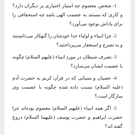
1- شخص معصوم چه امتیاز اختیارى بر دیگران دارد؟
و كارى كه مستند به عصمت الهى باشد چه استحقاقى را
براى پاداش بوجود مى‌آورد؟
2- چرا انبیاء و اولیاء خدا خودشان را گنهكار مى‌دانستند
و به تضرع و استغفار مى‌پرداختند؟
3- تصرف شیطان در مورد انبیاء (علیهم السلام) چگونه
با عصمت ایشان مى‌سازد؟
4- عصیان و نسیانى كه در قرآن كریم به حضرت آدم
(علیه السلام) نسبت داده شده چگونه با عصمت وى
سازگار است؟
5- اگر همه انبیاء (علیهم السلام) معصوم بوده‌اند چرا
حضرت ابراهیم و حضرت یوسف (علیهما السلام) دروغ
گفته اند؟