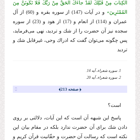
الْكِتابَ مِنْ قَبْلِكَ لَقَدْ جاءَكَ الْحَقُّ مِنْ رَبِّكَ فَلا تَكُونَنَّ مِنَ
المُمْتَرِینَ»
و در آیات (147) از سوره بقره و (60) از آل
عمران و (114) از انعام و (17) از هود و (23) از سوره
سجده نیز آن حضرت را از شك و تردید، نهى مى‌فرماید،
پس چگونه مى‌توان گفت كه ادراك وحى، غیرقابل شك و
تردید
1. سوره شعراء، آیه 14.
2. سوره شعراء، آیه 20.
﴿ صفحه 213﴾
است؟
پاسخ این شبهه آن است كه این آیات، دلالتى بر روى
دادن شك براى آن حضرت ندارد بلكه در مقام بیان این
نكته است كه رسالت آن حضرت و حقّانیت قرآن كریم و