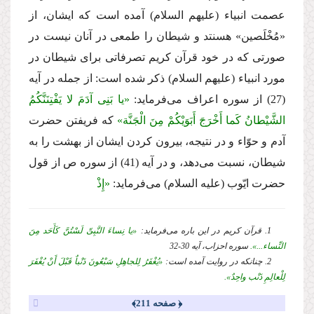
عصمت انبیاء (علیهم السلام) آمده است كه ایشان، از
«مُخْلَصین» هسنتد و شیطان را طمعى در آنان نیست در
صورتى كه در خود قرآن كریم تصرفاتى براى شیطان در
مورد انبیاء (علیهم السلام) ذكر شده است: از جمله در آیه
(27) از سوره اعراف مى‌فرماید:
«یا بَنِی آدَمَ لا یَفْتِنَنَّكُمُ
الشَّیْطانُ كَما أَخْرَجَ أَبَوَیْكُمْ مِنَ الْجَنَّة»
كه فریفتن حضرت
آدم و حوّاء و در نتیجه، بیرون كردن ایشان از بهشت را به
شیطان، نسبت مى‌دهد، و در آیه (41) از سوره ص از قول
حضرت ایّوب (علیه السلام) مى‌فرماید:
«إِذْ
1. قرآن كریم در این باره مى‌فرماید:
«یا نِساءَ النَّبِیِّ لَسْتُنَّ كَأَحَد مِنَ
النِّساء...».
سوره احزاب، آیه 30-32
2. چنانكه در روایت آمده است:
«یُغْفَرُ لِلجاهِلِ سَبْعُونَ ذَنْباٌ قَبْلَ أَنْ یُغْفَرَ
لِلْعالِمِ ذَنْب واحِدٌ».
﴿ صفحه 211﴾