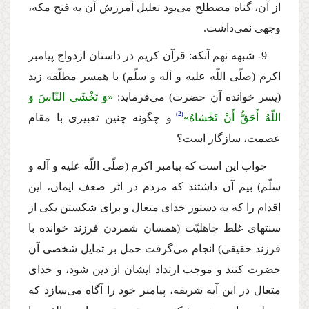
از آن، گناه مصطلح مى‌بود تعلیل آمرزش آن به فتح مكه،
وجهى نمى‌داشت.
9- شبهه نهم آنكه: قرآن كریم در داستان ازدواج پیامبر
اكرم (صلّى اللّه علیه و آله و سلّم) با همسر مطلّقه زید
(پسر خوانده آن حضرت) مى‌فرماید:
«وَ تَخْشَى النّاسَ وَ
2
اللّهُ أَحَقُّ أَنْ تَخْشاهُ»
و چگونه چنین تعبیرى با مقام
عصمت، سازگار است؟
جواب این است كه پیامبر اكرم (صلّى اللّه علیه و آله و
سلّم) بیم آن داشتند كه مردم در اثر ضعف ایمان، این
اقدام را كه به دستور خداى متعال و براى شكستن یكى از
سنتهاى غلط جاهلیّت (همسان شمردن فرزند خوانده با
فرزند حقیقى) انجام مى‌گرفت حمل بر تمایل شخصى آن
حضرت كنند و موجب ارتداد ایشان از دین شود، و خداى
متعال در این آیه شریفه، پیامبر خود را آگاه مى‌سازد كه