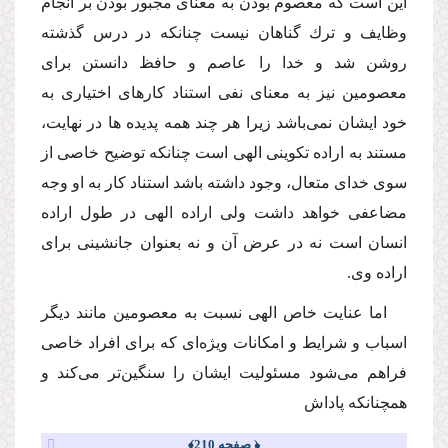
این است كه معصوم بودن به معناى مجبور بودن بر انجام
وظایف و ترك گناهان نیست چنانكه در درس گذشته
روشن شد و خدا را عاصم و حافظ دانستن براى
معصومین نیز به معناى نفى استناد كارهاى اختیارى به
خود ایشان نمى‌باشد زیرا هر چند همه پدیده ها در نهایت،
مستند به اراده تكوینى الهى است چنانكه توضیح خاصى از
سوى خداى متعال، وجود داشته باشد استناد كار به او وجه
مضاعفى خواهد داشت ولى اراده الهى در طول اراده
انسان است نه در عرض آن و نه بعنوان جانشینى براى
اراده وى.
اما عنایت خاص الهى نسبت به معصومین مانند دیگر
اسباب و شرایط و امكانات ویژه‌اى كه براى افراد خاصى
فراهم مى‌شود مسئولیت ایشان را سنگین‌تر مى‌كند و
همچنانكه پاداش
﴿ صفحه 210﴾