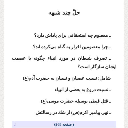
حلّ چند شبهه
ـ معصوم چه استحقاقى براى پاداش دارد؟
ـ چرا معصومین اقرار به گناه مى‌كرده اند؟
ـ تصرف شیطان در مورد انبیاء چگونه با عصمت
ایشان سازگار است؟
شامل: نسبت عصیان و نسیان به حضرت آدم(ع)
ـ نسبت دروغ به بعضى از انبیاء
ـ قتل قبطى بوسیله حضرت موسى(ع)
ـ نهى پیامبر اكرم(ص) از شك در رسالتش
﴿ صفحه 209﴾