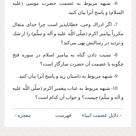
6- شبهه مربوط به عصمت حضرت موسى (علیه
السلام) و پاسخ آنرا بیان كنید.
7- اگر ادراك وحى، خطاناپذیر است چرا خداى متعال
مكرراً پیامبر اكرم (صلّى اللّه علیه و آله و سلّم) را از شك
و تردید در رسالتش نهى مى‌كند؟
8- نسبت دادن گناه به پیامبر اسلام در سوره فتح
چگونه با عصمت آن حضرت سازگار است؟
9- شبهه مربوط به داستان زید و پاسخ آنرا بیان كنید.
10- شبهه مربوط به عتاب پیغمبر اكرم (صلّى اللّه علیه
و آله و سلّم) چیست؟ و جواب آن كدام است؟
‹ دلایل عصمت انبیاء
فهرست
معجزه ›