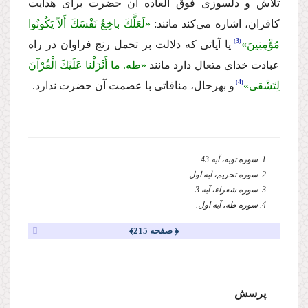
تلاش و دلسوزى فوق العاده آن حضرت براى هدایت
كافران، اشاره مى‌كند مانند:
«لَعَلَّكَ باخِعٌ نَفْسَكَ أَلاّ یَكُونُوا
3
مُؤْمِنِینَ»
یا آیاتى كه دلالت بر تحمل رنج فراوان در راه
عبادت خداى متعال دارد مانند
«طه. ما أَنْزَلْنا عَلَیْكَ الْقُرْآنَ
4
لِتَشْقى»
و بهرحال، منافاتى با عصمت آن حضرت ندارد.
1. سوره توبه، آیه 43.
2. سوره تحریم، آیه اول.
3. سوره شعراء، آیه 3.
4. سوره طه، آیه اول.
﴿ صفحه 215﴾
پرسش