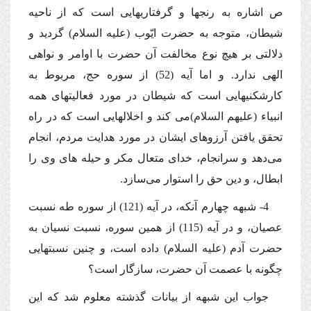
ص اشاره به رنجها و گرفتاریهایى است كه از ناحیه
شیطان، متوجه به حضرت ایّوب (علیه السلام) گردید و
دلالتى بر هیچ نوع مخالفت آن حضرت با اوامر و نواهى
الهى ندارد. و اما آیه (52) از سوره حج، مربوط به
كارشكنیهایى است كه شیطان در مورد فعالیتهاى همه
انبیاء (علیهم السلام)مى كند و اخلالهایى است كه در راه
تحقق یافتن آرزوهاى ایشان در مورد هدایت مردم، انجام
مى‌دهد و سرانجام، خداى متعال مكر و حیله هاى وى را
ابطال، و دین حق را استوار مى‌سازد.
4- شبهه چهارم آنكه، در آیه (121) از سوره طه نسبت
عصیان، و در آیه (115) از همین سوره، نسبت نسیان به
حضرت آدم (علیه السلام) داده است، و چنین نسبتهایى
چگونه با عصمت آن حضرت، سازگار است؟
جواب این شبهه از بیانات گذشته معلوم شد كه این