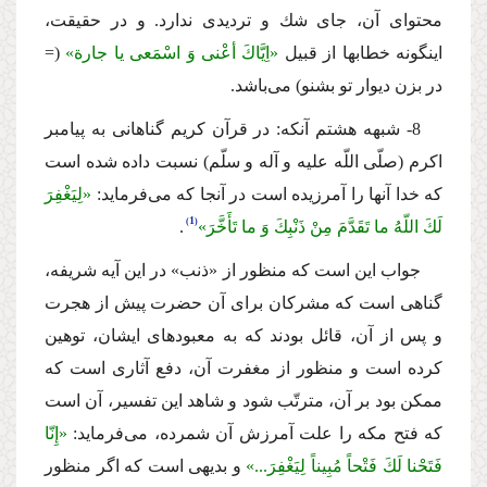
محتواى آن، جاى شك و تردیدى ندارد. و در حقیقت،
اینگونه خطابها از قبیل
«اِیَّاكَ أعْنى وَ اسْمَعى یا جارة»
(=
در بزن دیوار تو بشنو) مى‌باشد.
8- شبهه هشتم آنكه: در قرآن كریم گناهانى به پیامبر
اكرم (صلّى اللّه علیه و آله و سلّم) نسبت داده شده است
كه خدا آنها را آمرزیده است در آنجا كه مى‌فرماید:
«لِیَغْفِرَ
1
لَكَ اللّهُ ما تَقَدَّمَ مِنْ ذَنْبِكَ وَ ما تَأَخَّرَ»
.
جواب این است كه منظور از «ذنب» در این آیه شریفه،
گناهى است كه مشركان براى آن حضرت پیش از هجرت
و پس از آن، قائل بودند كه به معبودهاى ایشان، توهین
كرده است و منظور از مغفرت آن، دفع آثارى است كه
ممكن بود بر آن، مترتّب شود و شاهد این تفسیر، آن است
كه فتح مكه را علت آمرزش آن شمرده، مى‌فرماید:
«إِنّا
فَتَحْنا لَكَ فَتْحاً مُبِیناً لِیَغْفِرَ...»
و بدیهى است كه اگر منظور