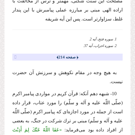
مصلحت این سنت شكنى، مهمتر و ترس از مخالفت با
اراده الهى مبنى بر مبارزه عملى پیامبرش با این پندار
غلط، سزاوارتر است. پس این آیه شریفه
1. سوره فتح، آیه 2.
2. سوره احزاب، آیه 37.
﴿ صفحه 214﴾
به هیچ وجه در مقام نكوهش و سرزنش آن حضرت
نیست.
10- شبهه دهم آنكه: قرآن كریم در مواردى پیامبر اكرم
(صلّى اللّه علیه و آله و سلّم) را مورد عتاب، قرار داده
است از جمله در مورد اجازه‌اى كه پیامبر اكرم (صلّى اللّه
علیه و آله و سلّم) مبنى بر ترك شركت در جنگ، به بعضى
از افراد داده بود مى‌فرماید:
«عَفَا اللّهُ عَنْكَ لِمَ أَذِنْتَ