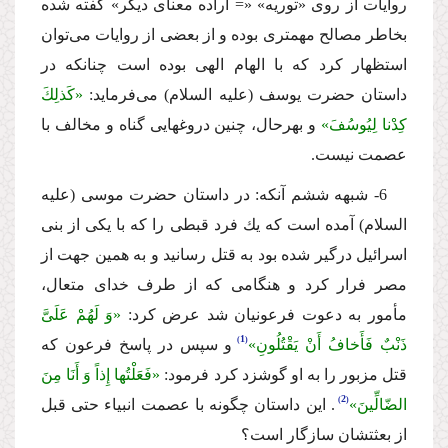
روایات از روى «توریه» «= اراده معناى دیگر» گفته شده
بخاطر مصالح مهمترى بوده و از بعضى از روایات مى‌توان
استظهار كرد كه با الهام الهى بوده است چنانكه در
داستان حضرت یوسف (علیه السلام) مى‌فرماید:
«كَذلِكَ
كِدْنا لِیُوسُفَ»
و بهرحال، چنین دروغهایى گناه و مخالف با
عصمت نیست.
6- شبهه ششم آنكه: در داستان حضرت موسى (علیه
السلام) آمده است كه یك فرد قبطى را كه با یكى از بنى
اسرائیل درگیر شده بود به قتل رسانید و به همین جهت از
مصر فرار كرد و هنگامى كه از طرف خداى متعال،
مأمور به دعوت فرعونیان شد عرض كرد:
«وَ لَهُمْ عَلَیَّ
1
ذَنْبٌ فَأَخافُ أَنْ یَقْتُلُونِ»
و سپس در پاسخ فرعون كه
قتل مزبور را به او گوشزد كرد فرمود:
«فَعَلْتُها إِذاً وَ أَنَا مِنَ
2
الضّالِّینَ»
. این داستان چگونه با عصمت انبیاء حتى قبل
از بعثتشان سازگار است؟