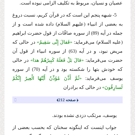
عصیان و نسیان، مربوط به تكلیف الزامى نبوده است.
5- شبهه پنجم این است كه در قرآن كریم، نسبت دروغ
به بعضى از انبیاء (علیهم السلام) داده شده است و از
جمله در آیه (89) از سوره صافّات از قول حضرت ابراهیم
(علیه السلام) مى‌فرماید:
«فَقالَ إِنِّی سَقِیمٌ»
در حالى كه
مریض نبود، و در آیه (63) از سوره انبیاء از قول آن
حضرت مى‌فرماید:
«قالَ بَلْ فَعَلَهُ كَبِیرُهُمْ هذا»
در حالى
كه خودش بتها را شكسته بود و در آیه (70) از سوره
یوسف مى‌فرماید:
«ثُمَّ أَذَّنَ مُؤَذِّنٌ أَیَّتُهَا الْعِیرُ إِنَّكُمْ
لَسارِقُونَ»
در حالى كه برادران
﴿ صفحه 212﴾
یوسف، مرتكب دزدى نشده بودند.
جواب اینست كه اینگونه سخنان كه بحسب بعضى از