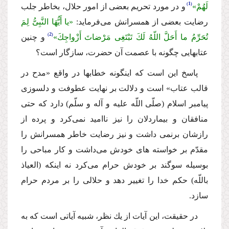
1
لَهُمْ»
و در مورد تحریم بعضى از امور حلال، بخاطر جلب
رضایت بعضى از همسرانش مى‌فرماید:
«یا أَیُّهَا النَّبِیُّ لِمَ
2
تُحَرِّمُ ما أَحَلَّ اللّهُ لَكَ تَبْتَغِی مَرْضاتَ أَزْواجِكَ»
و چنین
عتابهایى چگونه با عصمت آن حضرت، سازگار است؟
پاسخ این است كه اینگونه خطابها در واقع «مدح در
قالب عتاب» است و دلالت بر نهایت عطوفت و دلسوزى
پیامبر اسلام (صلّى اللّه علیه و آله و سلّم) دارد كه حتى
منافقان و بیماردلان را نیز ناامید نمى‌كرد و پرده از
رازشان برنمى داشت و نیز رضایت خاطر همسرانش را
مقدّم بر خواسته هاى خودش مى‌داشت و كار مباحى را
بوسیله سوگند بر خودش حرام مى‌كرد نه اینكه (العیاذ
باللّه) حكم خدا را تغییر دهد و حلالى را بر مردم حرام
سازد.
در حقیقت، این آیات از یك نظر، شبیه آیاتى است كه به