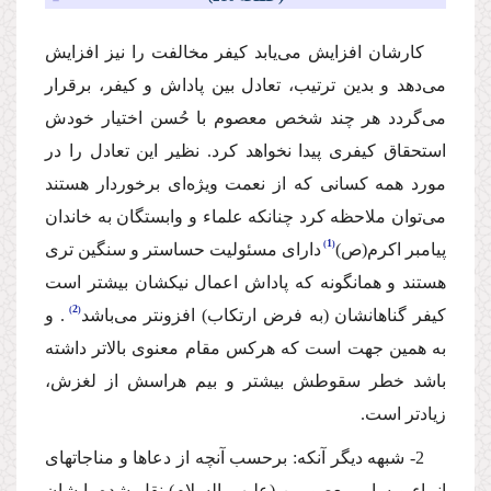
كارشان افزایش مى‌یابد كیفر مخالفت را نیز افزایش
مى‌دهد و بدین ترتیب، تعادل بین پاداش و كیفر، برقرار
مى‌گردد هر چند شخص معصوم با حُسن اختیار خودش
استحقاق كیفرى پیدا نخواهد كرد. نظیر این تعادل را در
مورد همه كسانى كه از نعمت ویژه‌اى برخوردار هستند
مى‌توان ملاحظه كرد چنانكه علماء و وابستگان به خاندان
1
پیامبر اكرم(ص)
داراى مسئولیت حساستر و سنگین ترى
هستند و همانگونه كه پاداش اعمال نیكشان بیشتر است
2
كیفر گناهانشان (به فرض ارتكاب) افزونتر مى‌باشد
. و
به همین جهت است كه هركس مقام معنوى بالاتر داشته
باشد خطر سقوطش بیشتر و بیم هراسش از لغزش،
زیادتر است.
2- شبهه دیگر آنكه: برحسب آنچه از دعاها و مناجاتهاى
انبیاء و سایر معصومین (علیهم السلام) نقل شده، ایشان