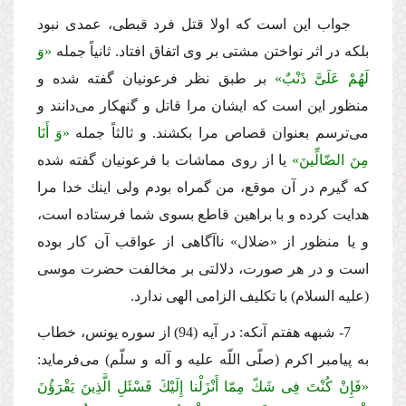
جواب این است كه اولا قتل فرد قبطى، عمدى نبود
بلكه در اثر نواختن مشتى بر وى اتفاق افتاد. ثانیاً جمله
«وَ
لَهُمْ عَلَیَّ ذَنْبٌ»
بر طبق نظر فرعونیان گفته شده و
منظور این است كه ایشان مرا قاتل و گنهكار مى‌دانند و
مى‌ترسم بعنوان قصاص مرا بكشند. و ثالثاً جمله
«وَ أَنَا
مِنَ الضّالِّینَ»
یا از روى مماشات با فرعونیان گفته شده
كه گیرم در آن موقع، من گمراه بودم ولى اینك خدا مرا
هدایت كرده و با براهین قاطع بسوى شما فرستاده است،
و یا منظور از «ضلال» ناآگاهى از عواقب آن كار بوده
است و در هر صورت، دلالتى بر مخالفت حضرت موسى
(علیه السلام) با تكلیف الزامى الهى ندارد.
7- شبهه هفتم آنكه: در آیه (94) از سوره یونس، خطاب
به پیامبر اكرم (صلّى اللّه علیه و آله و سلّم) مى‌فرماید:
«فَإِنْ كُنْتَ فِی شَكّ مِمّا أَنْزَلْنا إِلَیْكَ فَسْئَلِ الَّذِینَ یَقْرَؤُنَ