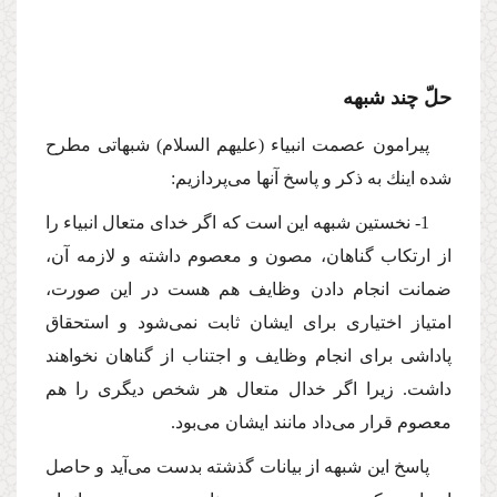
حلّ چند شبهه
پیرامون عصمت انبیاء (علیهم السلام) شبهاتى مطرح
شده اینك به ذكر و پاسخ آنها مى‌پردازیم:
1- نخستین شبهه این است كه اگر خداى متعال انبیاء را
از ارتكاب گناهان، مصون و معصوم داشته و لازمه آن،
ضمانت انجام دادن وظایف هم هست در این صورت،
امتیاز اختیارى براى ایشان ثابت نمى‌شود و استحقاق
پاداشى براى انجام وظایف و اجتناب از گناهان نخواهند
داشت. زیرا اگر خدال متعال هر شخص دیگرى را هم
معصوم قرار مى‌داد مانند ایشان مى‌بود.
پاسخ این شبهه از بیانات گذشته بدست مى‌آید و حاصل