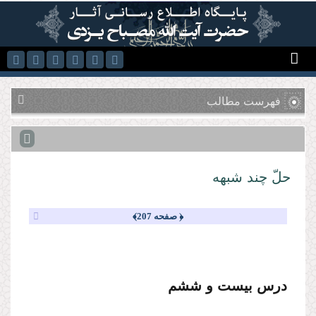
رفتن به محتوای اصلی
فهرست مطالب
حلّ چند شبهه
﴿ صفحه 207﴾
درس بیست و ششم