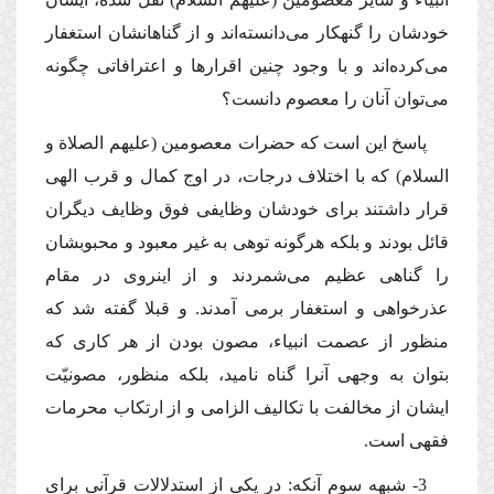
خودشان را گنهكار مى‌دانسته‌اند و از گناهانشان استغفار
مى‌كرده‌اند و با وجود چنین اقرارها و اعترافاتى چگونه
مى‌توان آنان را معصوم دانست؟
پاسخ این است كه حضرات معصومین (علیهم الصلاة و
السلام) كه با اختلاف درجات، در اوج كمال و قرب الهى
قرار داشتند براى خودشان وظایفى فوق وظایف دیگران
قائل بودند و بلكه هرگونه توهى به غیر معبود و محبوبشان
را گناهى عظیم مى‌شمردند و از اینروى در مقام
عذرخواهى و استغفار برمى آمدند. و قبلا گفته شد كه
منظور از عصمت انبیاء، مصون بودن از هر كارى كه
بتوان به وجهى آنرا گناه نامید، بلكه منظور، مصونیّت
ایشان از مخالفت با تكالیف الزامى و از ارتكاب محرمات
فقهى است.
3- شبهه سوم آنكه: در یكى از استدلالات قرآنى براى