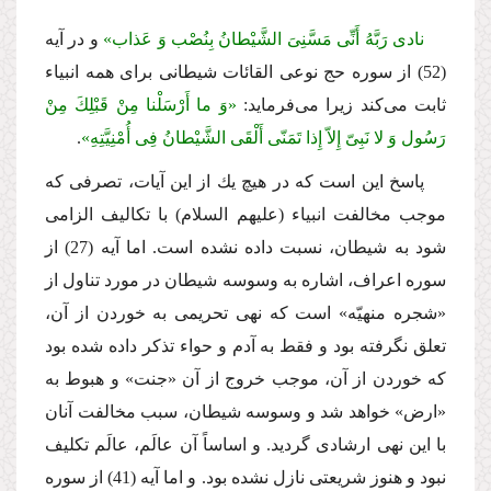
نادى رَبَّهُ أَنِّی مَسَّنِیَ الشَّیْطانُ بِنُصْب وَ عَذاب»
و در آیه
(52) از سوره حج نوعى القائات شیطانى براى همه انبیاء
ثابت مى‌كند زیرا مى‌فرماید:
«وَ ما أَرْسَلْنا مِنْ قَبْلِكَ مِنْ
رَسُول وَ لا نَبِیّ إِلاّ إِذا تَمَنّى أَلْقَى الشَّیْطانُ فِی أُمْنِیَّتِهِ»
.
پاسخ این است كه در هیچ یك از این آیات، تصرفى كه
موجب مخالفت انبیاء (علیهم السلام) با تكالیف الزامى
شود به شیطان، نسبت داده نشده است. اما آیه (27) از
سوره اعراف، اشاره به وسوسه شیطان در مورد تناول از
«شجره منهیّه» است كه نهى تحریمى به خوردن از آن،
تعلق نگرفته بود و فقط به آدم و حواء تذكر داده شده بود
كه خوردن از آن، موجب خروج از آن «جنت» و هبوط به
«ارض» خواهد شد و وسوسه شیطان، سبب مخالفت آنان
با این نهى ارشادى گردید. و اساساً آن عالَم، عالَم تكلیف
نبود و هنوز شریعتى نازل نشده بود. و اما آیه (41) از سوره