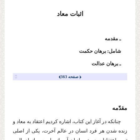
اثبات معاد
ـ مقدمه
شامل: برهان حكمت
ـ برهان عدالت
﴿ صفحه 363﴾
مقدّمه
چنانكه در آغاز این كتاب، اشاره كردیم اعتقاد به معاد و
زنده شدن هر فرد انسان در عالم آخرت، یكى از اصلى