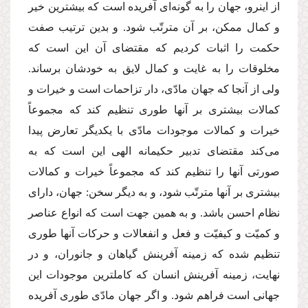
از اینرو، جهان را به گونه‌اى آفریده است كه بیشترین خیر
و كمال ممكن، بر آن مترتّب شود. و بدین ترتیب صفت
حكمت را اثبات كردیم كه مقتضاى آن این است كه
مخلوقات را به غایت و كمال لایق به خودشان برساند.
ولى از آنجا كه جهان مادّى، دار تزاحمات است و خیرات و
كمالات بیشترى بر آنها طورى تنظیم كند كه مجموعاً
خیرات و كمالات موجودات مادّى با یكدیگر تعارض پیدا
مى‌كند مقتضاى تدبیر حكیمانه الهى این است كه به
صورتى آنها را تنظیم كند كه مجموعاً خیرات و كمالات
بیشترى بر آنها مترتّب شود، و به دیگر سخن: جهان، داراى
نظام احسن باشد. و به همین جهت است كه انواع عناصر
و كمیّت و كیفیّت و فعل و انفعالات و حركات آنها طورى
تنظیم شده كه زمینه آفرینش گیاهان و جانوران، و در
نهایت، زمینه آفرینش انسان كه كاملترین موجودات این
جهانى است فراهم شود. و اگر جهان مادّى طورى آفریده