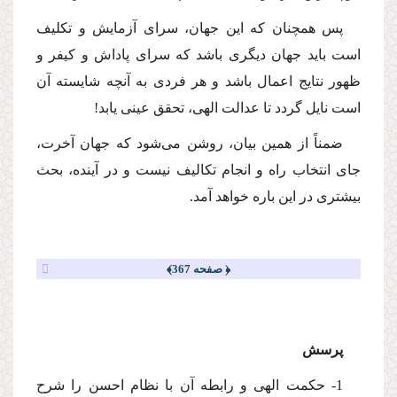
پس همچنان كه این جهان، سراى آزمایش و تكلیف
است باید جهان دیگرى باشد كه سراى پاداش و كیفر و
ظهور نتایج اعمال باشد و هر فردى به آنچه شایسته آن
است نایل گردد تا عدالت الهى، تحقق عینى یابد!
ضمناً از همین بیان، روشن مى‌شود كه جهان آخرت،
جاى انتخاب راه و انجام تكالیف نیست و در آینده، بحث
بیشترى در این باره خواهد آمد.
﴿ صفحه 367﴾
پرسش
1- حكمت الهى و رابطه آن با نظام احسن را شرح