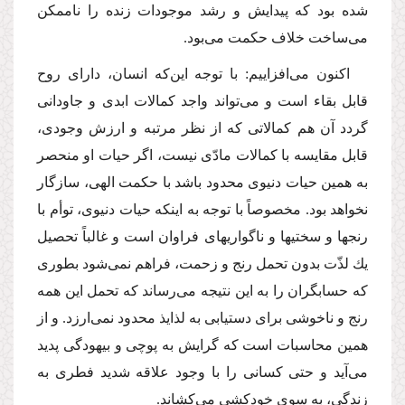
شده بود كه پیدایش و رشد موجودات زنده را ناممكن
مى‌ساخت خلاف حكمت مى‌بود.
اكنون مى‌افزاییم: با توجه این‌كه انسان، داراى روح
قابل بقاء است و مى‌تواند واجد كمالات ابدى و جاودانى
گردد آن هم كمالاتى كه از نظر مرتبه و ارزش وجودى،
قابل مقایسه با كمالات مادّى نیست، اگر حیات او منحصر
به همین حیات دنیوى محدود باشد با حكمت الهى، سازگار
نخواهد بود. مخصوصاً با توجه به اینكه حیات دنیوى، توأم با
رنجها و سختیها و ناگواریهاى فراوان است و غالباً تحصیل
یك لذّت بدون تحمل رنج و زحمت، فراهم نمى‌شود بطورى
كه حسابگران را به این نتیجه مى‌رساند كه تحمل این همه
رنج و ناخوشى براى دستیابى به لذایذ محدود نمى‌ارزد. و از
همین محاسبات است كه گرایش به پوچى و بیهودگى پدید
مى‌آید و حتى كسانى را با وجود علاقه شدید فطرى به
زندگى، به سوى خودكشى مى‌كشاند.