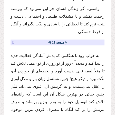
راستى، اگر زندگى انسان جز این نمى‌بود كه پیوسته
زحمت بكشد و با مشكلات طبیعى و اجتماعى، دست و
پنجه نرم كند تا لحظاتى را با شادى و لذّت بگذراند و آنگاه
از فرط خستگى
﴿ صفحه 365﴾
به خواب رود تا هنگامى كه بدنش آمادگى فعالیت جدید
را پیدا كند و مجدداً «روز از نو روزى از نو» همى تلاش كند
تا مثلاً لقمه نانى بدست آورد و لحظه‌اى از خوردن آن،
لذّت ببرد و دیگر هیچ! چنین تسلسل زیان بار و ملال آورى
را عقل نمى‌پسندید و به گزینش آن، فتوى نمى‌داد. مَثَل
چنین حیاتى در بهترین شكل آن این است كه راننده‌اى
تلاش كند اتومبیل خود را به پمپ بنزین برساند و ظرف
بنزینش را پر كند آنگاه با مصرف كردن بنزین موجود،