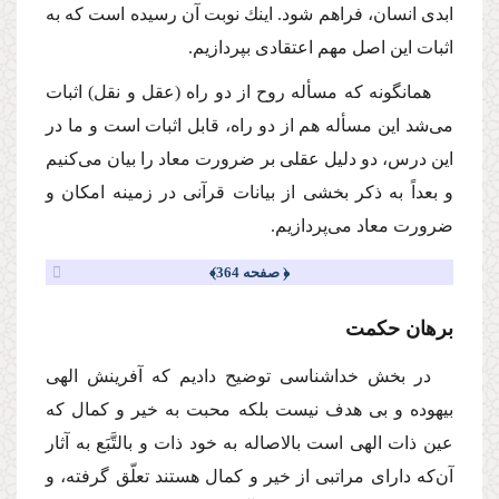
ابدى انسان، فراهم شود. اینك نوبت آن رسیده است كه به
اثبات این اصل مهم اعتقادى بپردازیم.
همانگونه كه مسأله روح از دو راه (عقل و نقل) اثبات
مى‌شد این مسأله هم از دو راه، قابل اثبات است و ما در
این درس، دو دلیل عقلى بر ضرورت معاد را بیان مى‌كنیم
و بعداً به ذكر بخشى از بیانات قرآنى در زمینه امكان و
ضرورت معاد مى‌پردازیم.
﴿ صفحه 364﴾
برهان حكمت
در بخش خداشناسى توضیح دادیم كه آفرینش الهى
بیهوده و بى هدف نیست بلكه محبت به خیر و كمال كه
عین ذات الهى است بالاصاله به خود ذات و بالتَّبَع به آثار
آن‌كه داراى مراتبى از خیر و كمال هستند تعلّق گرفته، و