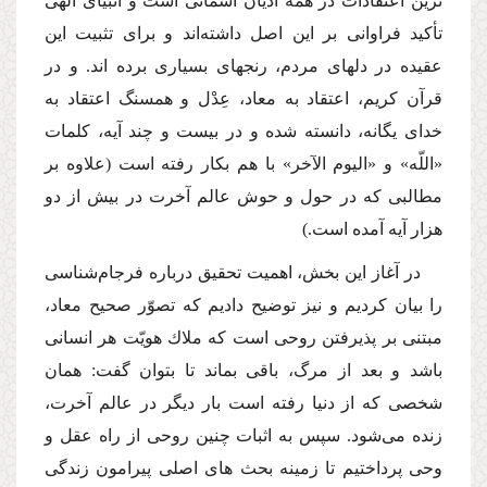
ترین اعتقادات در همه ادیان آسمانى است و انبیاى الهى
تأكید فراوانى بر این اصل داشته‌اند و براى تثبیت این
عقیده در دلهاى مردم، رنجهاى بسیارى برده اند. و در
قرآن كریم، اعتقاد به معاد، عِدْل و همسنگ اعتقاد به
خداى یگانه، دانسته شده و در بیست و چند آیه، كلمات
«اللّه» و «الیوم الآخر» با هم بكار رفته است (علاوه بر
مطالبى كه در حول و حوش عالم آخرت در بیش از دو
هزار آیه آمده است.)
در آغاز این بخش، اهمیت تحقیق درباره فرجام‌شناسى
را بیان كردیم و نیز توضیح دادیم كه تصوّر صحیح معاد،
مبتنى بر پذیرفتن روحى است كه ملاك هویّت هر انسانى
باشد و بعد از مرگ، باقى بماند تا بتوان گفت: همان
شخصى كه از دنیا رفته است بار دیگر در عالم آخرت،
زنده مى‌شود. سپس به اثبات چنین روحى از راه عقل و
وحى پرداختیم تا زمینه بحث هاى اصلى پیرامون زندگى