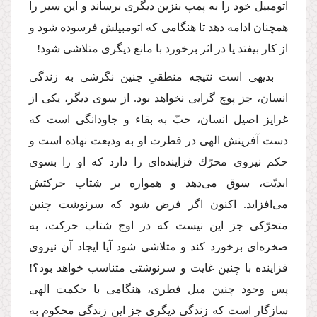
اتومبیل خود را به پمپ بنزین دیگرى برساند و این سیر را
همچنان ادامه دهد تا هنگامى كه اتومبیلش فرسوده شود و
از كار بیفتد یا در اثر برخورد با مانع دیگرى متلاشى شود!
بدیهى است نتیجه منطقىِ چنین نگرشى به زندگى
انسان، جز پوچ گرایى نخواهد بود. از سوى دیگر، یكى از
غرایز اصیل انسان، حبّ به بقاء و جاودانگى است كه
دست آفرینش الهى در فطرت او به ودیعت نهاده است و
حكم نیروى محرّك فزاینده‌اى را دارد كه او را بسوى
ابدیّت، سوق مى‌دهد و همواره بر شتاب حركتش
مى‌افزاید. اكنون اگر فرض شود كه سرنوشت چنین
متحرّكى جز این نیست كه در اوج شتاب حركت، به
صخره‌اى برخورد كند و متلاشى شود آیا ایجاد آن نیروى
فزاینده با چنین غایت و سرنوشتى متناسب خواهد بود؟!
پس وجود چنین میل فطرى، هنگامى با حكمت الهى
سازگار است كه زندگى دیگرى جز این زندگى محكوم به