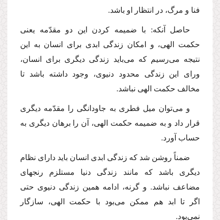
فنا و مرگ، در انتظار او باشد.
حاصل آنكه: با ضمیمه كردن این دو مقدّمه یعنى
حكمت الهى، و امكان زندگى ابدى براى انسان به این
نتیجه مى‌رسیم كه مى‌باید زندگى دیگرى براى انسان،
وراى این زندگى محدود دنیوى، وجود داشته باشد تا
مخالف حكمت الهى نباشد.
و مى‌توان میل فطرى به جاودانگى را مقدّمه دیگرى
قرار داد و به ضمیمه حكمت الهى، آن را برهان دیگرى به
حساب آورد.
ضمناً روشن شد كه زندگى ابدى انسان باید داراى نظام
دیگرى باشد كه مانند زندگى دنیا مستلزم رنجهاى
مضاعف نباشد. و گرنه، ادامه همین زندگى دنیوى حتى
اگر تا ابد هم ممكن مى‌بود با حكمت الهى، سازگار
نمى‌بود.