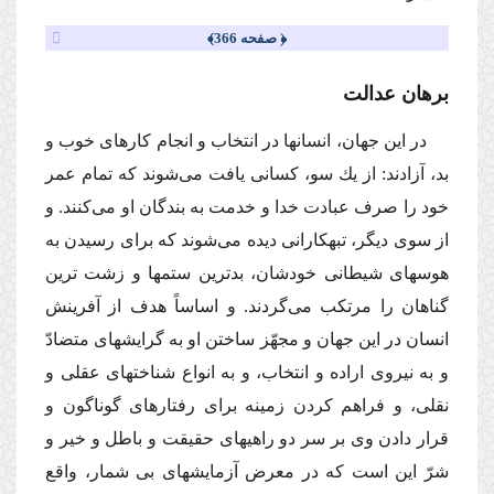
﴿ صفحه 366﴾
برهان عدالت
در این جهان، انسانها در انتخاب و انجام كارهاى خوب و
بد، آزادند: از یك سو، كسانى یافت مى‌شوند كه تمام عمر
خود را صرف عبادت خدا و خدمت به بندگان او مى‌كنند. و
از سوى دیگر، تبهكارانى دیده مى‌شوند كه براى رسیدن به
هوسهاى شیطانى خودشان، بدترین ستمها و زشت ترین
گناهان را مرتكب مى‌گردند. و اساساً هدف از آفرینش
انسان در این جهان و مجهّز ساختن او به گرایشهاى متضادّ
و به نیروى اراده و انتخاب، و به انواع شناختهاى عقلى و
نقلى، و فراهم كردن زمینه براى رفتارهاى گوناگون و
قرار دادن وى بر سر دو راهیهاى حقیقت و باطل و خیر و
شرّ این است كه در معرض آزمایشهاى بى شمار، واقع