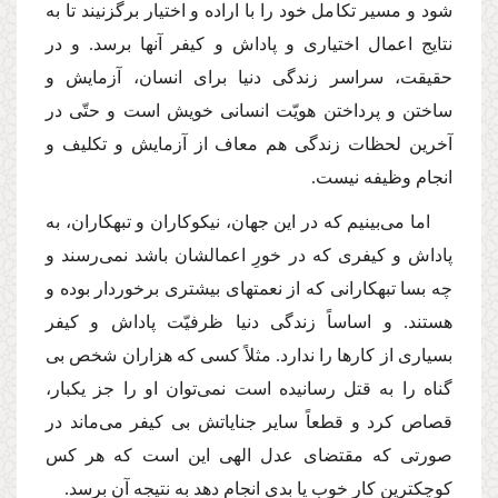
شود و مسیر تكامل خود را با اراده و اختیار برگزنیند تا به
نتایج اعمال اختیارى و پاداش و كیفر آنها برسد. و در
حقیقت، سراسر زندگى دنیا براى انسان، آزمایش و
ساختن و پرداختن هویّت انسانى خویش است و حتّى در
آخرین لحظات زندگى هم معاف از آزمایش و تكلیف و
انجام وظیفه نیست.
اما مى‌بینیم كه در این جهان، نیكوكاران و تبهكاران، به
پاداش و كیفرى كه در خورِ اعمالشان باشد نمى‌رسند و
چه بسا تبهكارانى كه از نعمتهاى بیشترى برخوردار بوده و
هستند. و اساساً زندگى دنیا ظرفیّت پاداش و كیفر
بسیارى از كارها را ندارد. مثلاً كسى كه هزاران شخص بى
گناه را به قتل رسانیده است نمى‌توان او را جز یكبار،
قصاص كرد و قطعاً سایر جنایاتش بى كیفر مى‌ماند در
صورتى كه مقتضاى عدل الهى این است كه هر كس
كوچكترین كار خوب یا بدى انجام دهد به نتیجه آن برسد.