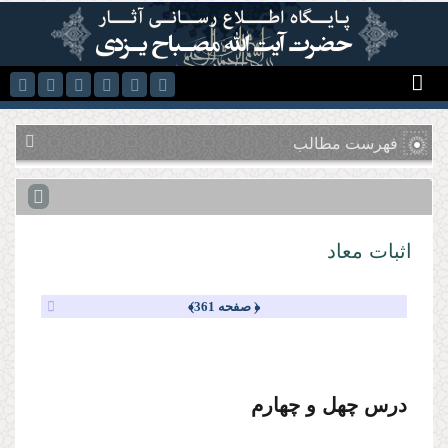
رفتن به محتوای اصلی
فهرست مطالب
اثبات معاد
﴿ صفحه 361﴾
درس چهل و چهارم