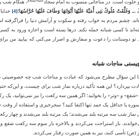
علیه‌السلام
 خلوت است. در مناجاتی منسوب به امام سجاد
، هنگام شب ر
َ‏ ... وَغَلَّقَتْ مُلُوكُ بَنِی أُمَیَّةَ عَلَیْهَا أَبْوَابَهَا وَطَافَ عَلَیْهَا حُرَّاسُهَا؛
[4]
خدایا!
اند. چشم مردم به خواب رفته و سکوت و آرامش دنیا را فراگرفته است. 
ته‌اند تا کسی شبانه حمله نکند. درها بسته است و اجازه ورود به کسی 
. تو دوستانت را دعوت و سفارش و اصرار می‌کنی که بیایید من برای
یستی مناجات شبانه
جا این سؤال مطرح می‌شود که عبادت و مناجات شب چه خصوصیتی دارد
ت بپردازد؟ این همه تأکید درباره نماز شب برای چیست، و این‌که حتی ا
ع» و «وتر» را بخوانید؛ اگر همین سه رکعت را نیز نمی‌توانید، یک رکعت 
وره یا حداقل یک حمد تنها اکتفا کنید؟ سحرخیزی و استفاده از وق
ی نماز شب سه مرتبه بلند می‌شدند؛ یک مرتبه بلند می‌شدند و چهار ر
‌خواندند. باز استراحت می‌کردند و بالاخره بار سوم سه رکعت شفع و وت
 (ص) تأسی کنند، نیز به همین صورت رفتار می‌کردند.