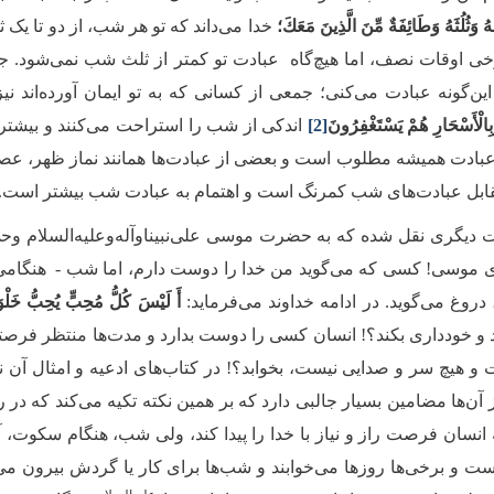
هُ وَثُلُثَهُ وَطَائِفَةٌ مِّنَ الَّذِینَ مَعَكَ؛
خدا می‌داند که تو هر شب، از دو تا ی
خی اوقات نصف، اما هیچ‌گاه عبادت تو کمتر از ثلث شب نمی‌شود. ج
ن‌گونه عبادت می‌کنی؛ جمعی از کسانی که به تو ایمان آورده‌اند نیز ا
ِالْأَسْحَارِ هُمْ یَسْتَغْفِرُونَ
[2]
اندکی از شب را استراحت می‌کنند و بیشتر
 عبادت همیشه مطلوب است و بعضی از عبادت‌ها همانند نماز ظهر، عصر و ن
مقابل عبادت‌های شب کمرنگ است و اهتمام به عبادت شب بیشتر است.
ت دیگری نقل شده که به حضرت موسی علی‌نبینا‌وآله‌و‌علیه‌السلام و
ی موسی! کسی که می‌گوید من خدا را دوست دارم، اما شب - هنگامی‌که 
روغ می‌گوید. در ادامه خداوند می‌فرماید:
أَ لَیْسَ كُلُّ مُحِبٍّ یُحِبُّ خَلْوَة
و خودداری بکند؟! انسان کسی را دوست بدارد و مدت‌ها منتظر فرصتی
 و هیچ سر و صدایی نیست، بخوابد؟! در کتاب‌های ادعیه و امثال 
 آن‌ها مضامین بسیار جالبی دارد که بر همین نکته تکیه می‌کند که د
 انسان فرصت راز و نیاز با خدا را پیدا کند، ولی شب، هنگام سکوت
ت و برخی‌ها روزها می‌خوابند و شب‌ها برای کار یا گردش بیرون 