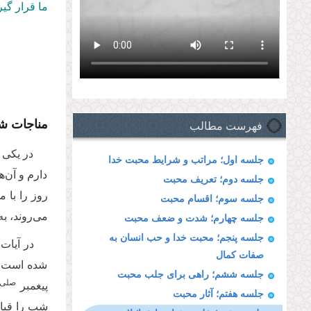
ما قرار گیر
مناجات شب
فهرست مطالب
در یکی 
جلسه اول؛ مراتب و شرایط محبت خدا
دارم و آن‌ه
جلسه دوم؛ تعریف محبت
روز را با م
جلسه سوم؛ اقسام محبت
می‌روند، به
جلسه چهارم؛ شدت و ضعف محبت
جلسه پنجم؛ محبت خدا و حب انسان به
در آیات 
صفات کمال
شده است، د
جلسه ششم؛ راهی برای جلب محبت
صلی‌ال
پیغمبر
جلسه هفتم؛ آثار محبت
شب را قیام