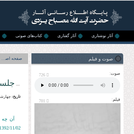
رفتن به محتوای اصلی
آثار نوشتاری
آثار گفتاری
کتاب‌های صوتی
ن
صوت و فیلم
صفحه اصلی
صوت:
726
جلسه
تاریخ:
چهارشنبه, 2 به
فیلم:
701
آن چه پ