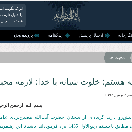
این‌که بگوییم ام
را قبول دارند، 
هستند؛ بنابراین
گارخانه
ارسال پرسش
زندگینامه
پرونده ویژه
محبت خدا
 هشتم؛ خلوت شبانه با خدا؛ لازمه محبت
من, 1392
بسم الله الرحمن الرحی
یش‌رو دارید گزیده‌ای از سخنان حضرت آیت‌الله مصباح‌یزدی (دا
1392/11/02، مطابق با بیستم ربیع‌الاول 1435 ایراد فر