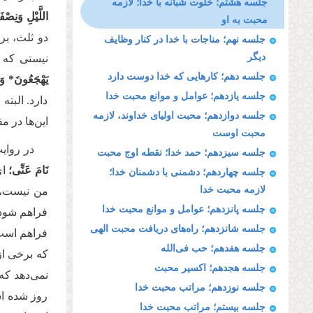
جلسه هشتم؛ خلوت شبانه با خدا؛ لازمه
اللَّیْلِ وَنِصْفَ
محبت به او
دو ثلث، بر
جلسه نهم؛ مناجات با خدا در كنار وظایف
دیگر
نیستی که ای
جلسه دهم؛ کارهایی که خدا دوست دارد
یَهْجَعُونَ* وَب
جلسه یازدهم؛ عوامل و موانع محبت خدا
دارد. البته
جلسه دوازدهم؛ محبت اولیای خداوند، لازمه
این‌ها در 
محبت اوست
در روای
جلسه سیزدهم؛ حمد خدا؛ نقطه اوج محبت
نَامَ عَنِّی؛
‌ا
جلسه چهاردهم؛ دشمنی با دشمنان خدا؛
لازمه محبت خدا
من نیست، د
جلسه پانزدهم؛ عوامل و موانع محبت خدا
فراهم شود 
جلسه شانزدهم؛ راه‌های دریافت محبت الهی
فراهم است
جلسه هفدهم؛ حب فی‌الله
که برخی از
جلسه هجدهم؛ اکسیر محبت
نمی‌دهد که
جلسه نوزدهم؛ مراتب محبت خدا
روز شده اس
جلسه بیستم؛ مراتب محبت خدا