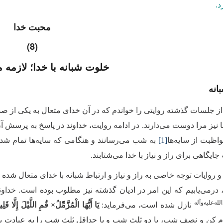
د.
محبت خدا
(8)
خلوت شبانه با خدا؛ لازمه 
انه
از جلسات گذشته روایتی را خواندم که در آن خدای متعال به یکی از صد
ا نیز مرا دوست می‌دارند. در ادامه روایت، خداوند در پاسخ به پرسش آن 
واظبت از سایه‌ها
[1]
به شب می‌رسانند و هنگامی که سایه‌ها تمام ‌شد و
 جایگاهی برای راز و نیاز با خدا می‌شتابند.
و روایات توجه خاصی به راز و نیاز و ارتباط شبانه با خدای متعال شد
رمی‌یابیم که این امر در ادیان گذشته نیز مطلوب بوده است. خداون
له‌علیه‌وآله
نازل شده است، می‌فرماید:
یَا أَیُّهَا الْمُزَّمِّلُ× قُمِ اللَّیْلَ إِلَّا ق
 کن و نصف شب، یا دو ثلث شب و یا حداقل ثلث شب را به عبادت بپ