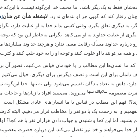
‌شان فقط به یک‌دیگر باشد، اما محبت خدا این‌گونه نیست. با این‌که خدا
نان رفتار کند که گویی جز او بنده‌ای ندارد.
لایشغله شأن عن شأن
6]
، به دیگری تعلق بگیرد. وقتی کسی بداند خدا به او عنایت دارد، نگران
یگری از عنایت خداوند به او نمی‌کاهد. نگرانی به‌خاطر این بود که توج
‌رو درباره خداوند مسأله رقابت معنی ندارد و هرچند خداوند میلیاردها 
 و همه می‌توانند با او خلوت کنند و توجه او را به خود جلب کنند و کثر
ا که ما انسان‌ها این مطالب را با خودمان قیاس می‌کنیم، تصور آن‌ 
 دلمان برای این است و نصف دیگرش برای دیگری. خیال می‌کنیم خدا
رد، دلش به تعداد بندگان تقسیم می‌شود. ولی نه تنها، خدا این‌گونه ن
سلام‌الله‌علیها
ضرت معصومه
می‌روید، می‌بینید افراد با زبان‌ها و حاجات م
ند؟! فهم این مطلب در قیاس با ما انسان‌های عادی مشکل است. اگر
بفهمیم و به زحمت یک یا دو نفر را مخاطب قرار می‌دهیم. البته کارشنا
م بشنود. اما این‌ کجا و شنیدن و جواب دادن هزاران نفر با هم كجا؟ او
از خدا می‌خواهند و خدا نیز تفضل می‌کند. این درباره حضرت معصومه 