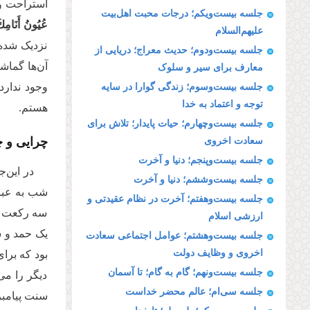
استراحت و
جلسه بیست‌ویکم؛ درجات محبت اهل‌بیت
عُیُونُ‏ أَنَامِك
علیهم‌السلام
نزدیک شده‌
جلسه بیست‌ودوم؛ حدیث معراج؛ دریایی از
آن‌ها گماش
معارف برای سیر و سلوک
وجود ندارد
جلسه بیست‌وسوم؛ زندگی گوارا در سایه
توجه و اعتماد به خدا
هستم.
جلسه بیست‌وچهارم؛ حیات پایدار؛ تلاش برای
چرایی و چ
سعادت اخروی
جلسه بیست‌وپنجم؛ دنیا و آخرت
در این‌
جلسه بیست‌وششم؛ دنیا و آخرت
شب به عباد
جلسه بیست‌وهفتم؛ آخرت در نظام عقیدتی و
سه رکعت «شف
ارزشی اسلام
یک حمد و س
جلسه بیست‌وهشتم؛ عوامل اجتماعی سعادت
اخروی و وظایف دولت
بود که برا
جلسه بیست‌ونهم؛ گام به گام؛ تا آسمان
دیگر را می
جلسه سی‌ام؛ عالم محضر خداست
سنت پیامبر