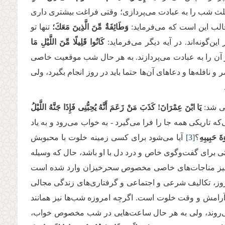
ک ثلث شب را به عبادت می‌پردازی؛ وقتی فراغت بیشتری داری
الب این است که می‌فرماید:
وَطَائِفَةٌ مِّنَ الَّذِینَ مَعَكَ؛
تنها تو
ین‌گونه‌اند. در آیه دیگر می‌فرماید:
كَانُوا قَلِیلًا مِّنَ اللَّیْلِ مَا
 آن را به عبادت می‌پردازند. به هر حال شب موقعیت خاصی
افله‌ها و دعاهای آن‌ها حتما باید در روز انجام بگیرد، ولی
حی شد:
یَا ابْنَ عِمْرَانَ! كَذَبَ‏ مَنْ زَعَمَ أَنَّهُ یُحِبُّنِی‏ فَإِذَا جَنَّهُ اللَّیْلُ‏
تاریکی همه جا را فرا می‌گیرد - به خواب می‌رود و به یاد
َ حَبِیبِهِ
؟
[3]
آیا می‌شود برای کسی زمینه خلوت با محبوبش
 برای گفت‌وگوی خاص و درد دل با او باشد، حال که وسیله
آن نیز مناجات‌های خاصی مخصوص سحرخیزان وارد شده است
ر روز، تکالیف شرعی و اجتماعی و گرفتاری‌های زندگی مجالی
، آرامش و وقت خلوت است. اگرچه امروزه شب‌ها نیز همانند
می‌روند، ولی به هر حال ساعت‌هایی در شب مخصوص خواب،