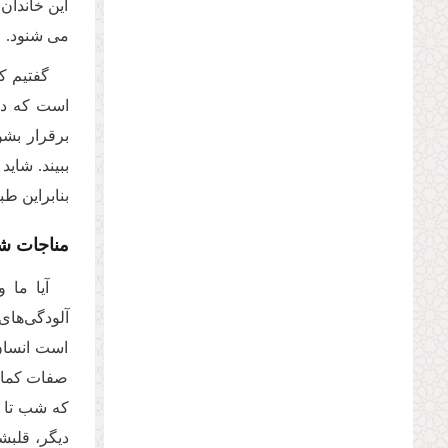
این خاندان
می شنود.
گفتیم ک
است که دو 
برقرار بشو
ببیند. شای
بنابراین ط
مناجات شب
آیا ما 
آلودگی‌های
است انسان 
صفات کمالی
که شب تا ب
دیگر، قلبش