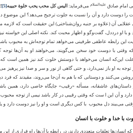
علیه‌السلام
تی امام صادق
می‌فرماید:
الیس کل محب یحب خلوة حبیبه
[5]
؛
آ
 را دوست دارد و آن را نسبت به جلوت ترجیح می‌دهد؟ این موضوع در
عقلایی آن (علاوه بر جنبه روان‌شناختی) این حقیقت است که لازمه
 و با او درددل، گفت‌وگو و اظهار محبت کند. نکته اصلی‌ این خواسته ن
یت این رابطه عاطفی طرفینی می‌خواهد تمام توجه‌اش به محبوب باشد، و
ه وقتی با دوست خود سخن می‌گویند، می‌خواهند او به آن‌ها توجه ک
علت این‌که انسان می‌خواهد با دوستش خلوت کند نیز همین است 
 توجه به او باز نمی‌دارد، و حتی گاهی از نور و سر و صدا نیز پرهیز می‌
ن می‌کنند و دوستانی که با هم به آن‌جا می‌روند، مقیدند که فرد دیگر
 داستان‌های عاشقانه، مسأله «رقیب» جایگاه خاصی دارد، همین با
 دارد و آن این ا ست که وقتی رقیبی در کار باشد نیمی از توجه محب
وقتی می‌بیند دل محبوب با کس دیگری است و او را نیز دوست دارد و
ت با خدا و خلوت با انسان
 که انسان‌ها تعلقات متعددی دارند، در رابطه با آن‌ها راه فراری از ا