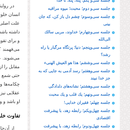
جلسه سی‌و یکم؛ پله، پله؛ تا خدا
در روای
جلسه سی‌و دوم؛ محبت؛ میوه مراقبه
انسان خلوت
جلسه سی‌وسوم؛ چشم دل باز كن، كه جان
علت اصلی‌ 
بینی
داشته باشد
جلسه سی‌وچهارم؛ خداوند، مربی سالك
الی‌الله
و برای تقو
جلسه سی‌وپنجم؛ دنیا؛ پرتگاه مرگبار یا راه
می‌فهمند ک
رشد؟
می‌شوند. 
جلسه سی‌وششم؛ هذا هو العیش الهنیء
مقابل را از
جلسه سی‌وهفتم؛ رسد آدمی به جایی كه به
حتی شمع روش
جز خدا نبیند
چکامه‌ها و
جلسه سی‌و‌هشتم؛ نشانه‌های دلدادگی
عقلایی نیز
جلسه سی‌ونهم؛ یك قلب و یك محبت
او باشد و 
جلسه چهلم؛ فقیران خدایی!
جلسه چهل‌ویکم؛ رابطه زهد، با پیشرفت
تفاوت خلو
اقتصادی
جلسه چهل‌ودوم؛ رابطه زهد، با پیشرفت
از آن‌جا