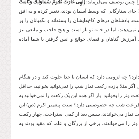
ا چنین توصیف می‌فرماید:
إِلَهِی غَارَتْ نُجُومُ سَمَاوَاتِكَ وَنَامَتْ‏
 جای ستارگانی که وسط آسمان بودند، تغییر کرده و به افق
پادشاهان درهای کاخ‌هایشان را بسته‌اند و نگهبانان را بر
نمی‌دهند، اما در خانه تو باز است و هیچ حاجب و مانعی نیز
 آمرزش گناهان و قضای حوائج‌ و انس گرفتن با شما آماده
؟ چه لزومی دارد که انسان با خدا خلوت کند و در هنگام
گر مثلا یازده رکعت نماز شب را نمی‌توانید بخوانید، حداقل
وتر را بخوانید. باز اگر همه‌ این یک رکعت را نمی‌خوانید به
ت فراغت شب چه خصوصیتی دارد؟ سنت پیغمبر اکرم (ص) این
کعت نماز می‌خواندند، سپس بعد از کمی استراحت، چهار رکعت
ر را می‌خواندند. برخی از بزرگان و علما که مقید بودند به