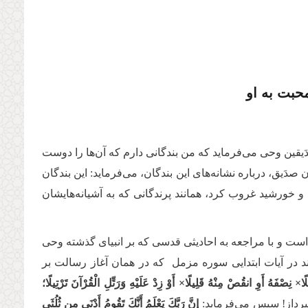
محبت به او
َیقین وحی می‌فرماید که من بندگانی دارم که آن‌ها را دوست
صدَیق، درباره نشانه‌های این بندگان، می‌فرماید: این بندگان
 خورشید غروب ‌کرد، همانند پرندگانی که به آشیانه‌هایشان
ه است و با مراجعه به احادیثی قدسی که بر انبیای گذشته وحی
د در آیات ابتدایی سوره مزمل که در همان آغاز رسالت بر
َلِیلًا× نِصْفَهُ أَوِ انقُصْ مِنْهُ قَلِیلًا× أَوْ زِدْ عَلَیْهِ وَرَتِّلِ الْقُرْآنَ تَرْتِیلًا؛
رداز! سپس می‌فرماید:
إِنَّ رَبَّكَ یَعْلَمُ أَنَّكَ تَقُومُ أَدْنَى مِن ثُلُثَیِ