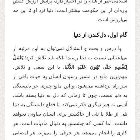
اسلامی غیر از شام را در اختیار دارد، برایش ارزش کفش
پاره‌ای از این حکومت بیشتر است؛ دنیا نزد او تا این حد
بی‌ارزش است.
گام اول، دل‌كندن از دنیا
با درس و بحث و استدلال نمی‌توان به این مرتبه از
بی‌اعتنایی نسبت به دنیا رسید؛ بلكه باید تلاش کرد؛
یَعْمَلُ
لِنَفْسِهِ حَتَّى تَهُونَ عَلَیْهِ الدُّنْیَا
. با این سعی و تلاش،
مهم‌ترین مانع در مسیر رسیدن انسان به حیات باقی از
سر راه برداشته می‌شود، و این مانع چیزی جز دلبستگی
به دنیا نیست. چون تا زمانی که دل به دنیا بسته باشد،
آدمی به چیز دیگری فكر نمی‌كند. با قطع دلبستگی به دنیا
تلی از طلا با تلی از خاکستر برای انسان تفاوتی نخواهد
داشت. اما كسی كه چشمش به دنبال مادیات است، هر
كاری را انجام می‌دهد، هر حرفی را می‌زند، هر امضایی