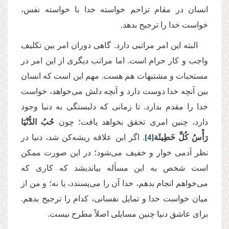
انسان در مقام تزاحم خواسته خدا با خواسته نفس،
خواست خدا را ترجیح بدهد.
البته این امر مراتبی دارد. گاهی دوران امر بین تكلیف
واجب و كار حرام است. اما مراتب دیگری از این امر در
مستحبات و مشتبهات هم هست. مهم این است كه انسان
بین آنچه خدا دوست دارد و آنچه دلش می‌خواهد، خواست
خدا را مقدم بدارد. تا زمانی كه دلبستگی به دنیا وجود
دارد، چنین امری تحقق نخواهد یافت؛ چون
حُبُ‏ الدُّنْیَا
رَأْسُ‏ كُلِّ خَطِیئَة
[4]
. اگر این علاقه ریشه‌كن شد، دنیا در
نظر آدمی خوار و خفیف می‌شود؛ در این صورت ممكن
است شخص به این مسأله بیاندیشد که کاری که
می‌خواهم انجام بدهم، خدا آن را می‌پسندد، یا نه؛ و من از
میان خواست خدا و تمایل نفسانی، کدام را ترجیح بدهم.
برای عاشق دنیا چنین مسایلی اصلاً مطرح نیست.