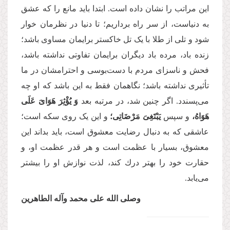
این مراتب را نشان داده است. ابتدا باید مانع را كه عشق
به دنیاست، از سر راه برداریم؛ تا دنیا در نظرمان خوار
شود و تلی از طلا با یک تل خاکستر برایمان مساوی باشد؛
زنده باد، مرده باد دیگران برایمان تفاوتی نداشته باشد،
فحش و ناسزای مردم با دست‌بوسی و احترامشان در ما
تأثیری نداشته باشد؛ نگاهمان فقط به این باشد كه او چه
می‌پسندد. اگر چنین شد، در مرتبه بعد
وَ یُؤْثِرَ هَوَایَ عَلَى
هَوَاهُ،
و سپس
یَبْتَغِیَ مَرْضَاتِی؛
و این یک روی سکه است؛
عاشقی كه به دنبال رضایت معشوق است، باید بداند این
معشوق، بسیار با عظمت است و هر قدر عظمت او، و
حقارت خود را بهتر درك كند، لذت نوازش او را بیشتر
می‌یابد.
وصلی ‌الله علی محمد وآله ‌الطاهرین