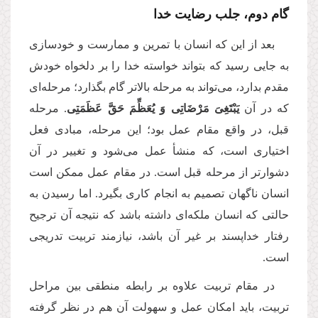
گام دوم،
جلب رضایت خدا
بعد از این که انسان با تمرین و ممارست و خودسازی
به جایی رسید كه بتواند خواسته خدا را بر دلخواه خودش
مقدم بدارد، می‌تواند به مرحله بالاتر گام بگذارد؛ مرحله‌ای
كه در آن
یَبْتَغِیَ مَرْضَاتِی وَ یُعَظِّمَ حَقَّ عَظَمَتِی
. مرحله
قبل، در واقع مقام عمل بود؛ این مرحله، مبادی فعل
اختیاری است، که منشأ عمل می‌شود و تغییر در آن
دشوارتر از مرحله قبل است. در مقام عمل ممكن است
انسان ناگهان تصمیم به انجام كاری بگیرد. اما رسیدن به
حالتی که انسان ملکه‌ای داشته باشد که نتیجه آن ترجیح
رفتار خداپسند بر غیر آن باشد، نیازمند تربیت تدریجی
است.
در مقام تربیت علاوه بر رابطه منطقی بین مراحل
تربیت، باید امکان عمل و سهولت آن هم در نظر گرفته