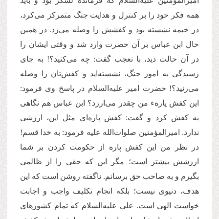
امیرالمومنین علیه‌السلام كه فرمانده لشكر بود و باید
همه فكر خود را بر كنترل و هدایت جنگ متمركز می‌كرد،
در خیمه نشسته بود و کفشش را وصله می‌زد. در همین
حال ابن عباس بر آن حضرت وارد شد و وقتی ایشان را
در آن حالت دید، با تعجب گفت: چه می‌‌کنید؟! به جای
رسیدگی به امور جنگ، نشسته‌اید و کفش‌تان را وصله
می‌زنید؟! حضرت امیر علیه‌السلام در پاسخ وی فرمود:
این کفش پارهء من چقدر می‌ارزد؟ ابن عباس هم نگاهی
به كفش کرد و گفت: كفش پاره‌ای مثل این، ارزشی
ندارد. امیر‌المؤمنین صلوات‌الله علیه فرمود: به خدا قسم!
در نظر من این کفش پاره از حکومت کردن بر شما
ارزشش بیشتر است؛ مگر این که حقی را از ظالمی
بگیرم و به صاحب حق برسانم. ناگفته روشن است كه این
هدف، دنیوی نیست؛ بلكه انجام تکلیف واجب و اجابت
خواست الهی است. علی علیه‌السلام كه تمام کشورهای