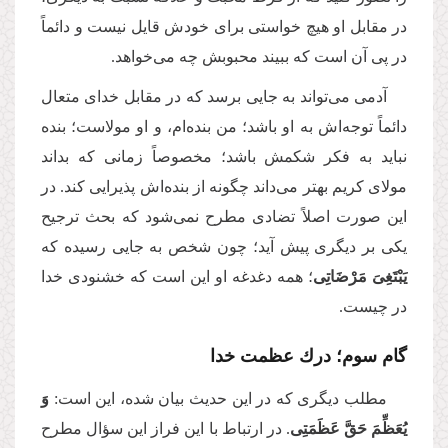
در مقابل او هیچ خواستی برای خودش قایل نیست و دائماً
در پی آن است كه ببیند محبوبش چه می‌خواهد.
آدمی می‌تواند به جایی برسد كه در مقابل خدای متعال
دائماً توجه‌اش به او باشد؛ من بنده‌ام، و او مولاست؛ بنده
نباید به فکر شکمش باشد؛ مخصوصاً زمانی كه بداند
مولای کریم بهتر می‌داند چگونه از بنده‌اش پذیرایی کند. در
این صورت اصلاً تضادی مطرح نمی‌شود كه بحث ترجیح
یكی بر دیگری پیش آید؛ چون شخص به جایی رسیده كه
یَبْتَغِیَ مَرْضَاتِی
؛ همه دغدغه او این است که خشنودی خدا
در چیست.
گام سوم؛‌
درك عظمت خدا
مطلب دیگری كه در این حدیث بیان شده، این است:
وَ
یُعَظِّمَ حَقَّ عَظَمَتِی
. در ارتباط با این فراز این سؤال مطرح