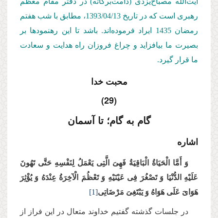
آیت‌الله مصباح‌یزدی (دامت‌بركاته) در دفتر مقام معظم
رهبری است كه در تاریخ 1393/04/13، مطابق با شب هفتم
رمضان 1435 ایراد فرموده‌اند. باشد تا این رهنمودها بر
بصیرت ما بیافزاید و چراغ فروزان راه هدایت و سعادت
ما قرار گیرد.
محبت خدا
(29)
گام به گام؛ تا آسمان
اشاره
وَ أَمَّا الْحَیَاةُ الْبَاقِیَةُ فَهِیَ الَّتِی یَعْمَلُ لِنَفْسِهِ حَتَّى تَهُونَ
عَلَیْهِ الدُّنْیَا وَ تَصْغُرَ فِی‏ عَیْنَیْهِ‏ وَ تَعْظُمَ الْآخِرَةُ عِنْدَهُ وَ یُؤْثِرَ
هَوَایَ عَلَى هَوَاهُ وَ یَبْتَغِیَ مَرْضَاتِی
[1]
در جلسات گذشته گفتیم خداوند متعال در این فراز از