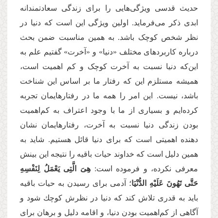
حدیث قدسی ویژگی‌هایی را برای زندگی سعادتمندانه
ابدی ذکر می‌فرماید. اولین ویژگی این است که دنیا در
نظر شخص کوچک باشد. به همین مناسبت ضمن بحث
درباره كاربردهای مختلف «دنیا» و «آخرت» گفتیم علم به
این‌كه دنیا نسبت به آخرت کوچک و کم اهمیت است،
همیشه مستلزم این که رفتار ما بر اساس این شناخت
باشد،‌ نیست. این امر را همه ما در رفتارهایمان تجربه
كرده‌ایم و بسیاری از ما با وجود اعتراف به كم‌اهمیت
بودن زندگی دنیا نسبت به آخرت، رفتارهایمان نشان
دهنده اهمیتی است كه برای دنیا قائل هستیم. شاید به
همین دلیل است که خداوند حیات باقیه را نتیجه این بینش
معرفی نكرده، و فرموده است:
هِیَ الَّتِی یَعْمَلُ لِنَفْسِهِ
حَتَّى تَهُونَ عَلَیْهِ الدُّنْیَا
؛ آدمی برای رسیدن به حیات باقیه
باید به قدری تلاش کند كه دنیا در نظرش كوچك شود و
آگاهی از کم‌اهمیت بودن دنیا، و اقامه دلیل و برهان برای