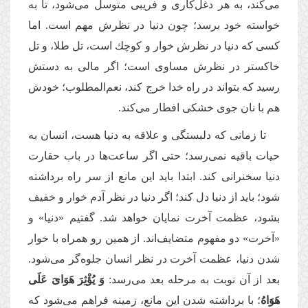
می‌كند، به هر دغل‌كاری و فریبی متوسل می‌شود، تا به
خواسته خود برسد؛ چون دنیا در نظرش مهم است. اما
كسی كه دنیا در نظرش خوار و كوچك است، تل طلا، و تل
خاكستر در نظرش مساوی است؛ اگر مالی به دستش
رسید كه بتواند در راه خدا خرج کند، نعم‌المطلوب؛ خودش
هم با نان جوی خشکی افطار می‌کند.
تا زمانی كه دلبستگی و علاقه به دنیا هست، انسان به
حیات باقیه نمی‌رسد؛ حتی اگر ساعت‌ها در باب حقارت
دنیا سخنرانی كند. ابتدا باید این مانع از سر راه برداشته
شود؛ باید از دنیا دل کند؛ اگر دنیا در نظر آدم خوار و خفیف
بشود، عظمت آخرت نمایان خواهد شد. گفتیم «دنیا» و
«آخرت» دو مفهوم متضایف‌اند.‌ از همین رو همراه با خوار
شدن دنیا، عظمت آخرت در نظر انسان جلوه‌گر می‌شود.
بعد از آن نوبت به مرحله بعد می‌رسد:
وَ یُؤْثِرَ هَوَایَ عَلَى
هَوَاهُ
؛ با برداشته شدن این مانع، زمینه فراهم می‌شود که