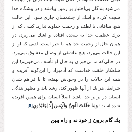
می‌شود بندگان بی‌اختیار بر زمین بیافتند و در پیشگاه خدا
سجده كرده و اشك از چشمشان جاری شود. این حالت
هیچ منافاتی با لطف و رحمت خداوند ندارد. كسی كه از
درك عظمت خدا به سجده افتاده و اشك می‌ریزد، در
همان حال از رحمت خدا هم با خبر است. لذتی كه او از
این حالت می‌برد، هیچ عاشقی از وصال معشوق نمی‌برد.
در حالی‌كه ما بی‌خبران به حال او تأسف می‌خوریم! این
شاهکار خلقت خداست كه آدمیزاد را این‌گونه آفریده و
همه این حالات را در وجودش نهفته، تا با فراهم شدن
شرایط، هر یك از آنها ظهور کند، رشد یابد و مظهر بندگی
انسان در برابر خدا باشد. اصلاً انسان برای همین آفریده
شده است؛
وَمَا خَلَقْتُ الْجِنَّ وَالْإِنسَ إِلَّا لِیَعْبُدُونِ
[8]
.
یك گام برون ز خود نه و راه ببین