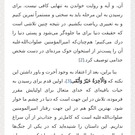
آن، و آیه و روایت خواندن به تنهایی كافی نیست. برای
رسیدن به این مرحله باید به سختی و مستمراً تمرین كنیم
و به تعبیری ریاضت بکشیم. در نتیجه چنین تلاشی است
كه حقیقت دنیا برای ما جلوه‌گر می‌شود و پستی دنیا را
درك می‌كنیم؛ هم‌‌چنان‌كه امیرالمؤمنین صلوات‌الله‌علیه
آن را پست‌تر از استخوان خوک مرده‌ای در دست شخص
جذامی توصیف كرد.
[2]
بنا براین، بعد از اعتقاد به وجود آخرت و باور داشتن این
نكته كه
وَالْآخِرَةُ خَیْرٌ وَأَبْقَى
[3]
، اولین قدم برای رسیدن به
حیات باقیه‌ای که خدای متعال برای اولیایش مقرر
فرموده، تلاش در این جهت است كه دنیا در چشم ما خوار
شود. بهترین الگو هم در این جهت رفتار امیرالمومنین
صلوات‌الله‌علیه است که کامل‌تر و جذاب‌تر از آن سراغ
نداریم. این داستان را شنیده‌اید كه در یكی از جنگ‌ها