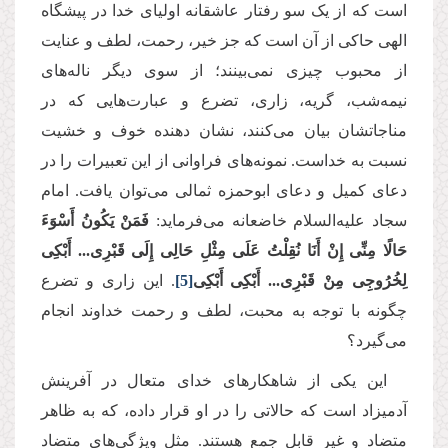
است كه از یک سو رفتار عاشقانه اولیای خدا در پیشگاه
الهی حاكی از آن است كه جز خیر، رحمت، لطف و عنایت
از محبوب چیزی نمی‌بینند؛ از سوی دیگر ناله‌های
نیمه‌شب، گریه، زاری، تضرع و عبارت‌هایی كه در
مناجاتشان بیان می‌كنند، نشان دهنده خوف و خشیت
نسبت به خداست. نمونه‌های فراوانی از این تعبیرات را در
دعای کمیل و دعای ابوحمزه ثمالی می‌توان یافت. امام
سجاد علیه‌السلام خاضعانه می‌فرماید:
فَمَنْ یَكُونُ أَسْوَءَ
حَالًا مِنِّی إِنْ أَنَا نُقِلْتُ عَلَى مِثْلِ‏ حَالِی‏ إِلَى‏ قَبْرِی... أَبْكِی
لِخُرُوجِی مِنْ قَبْرِی... أَبْكِی أَبْكِی
[5]
. این زاری و تضرع
چگونه با توجه به محبت، لطف و رحمت خداوند انجام
می‌گیرد؟
این یكی از شاهکارهای خدای متعال در آفرینش
آدمیزاد است كه حالاتی را در او قرار داده، كه به ظاهر
متضاد و غیر قابل جمع هستند. مثل ویژگی‌های متضاد