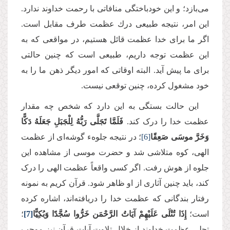
می‌بازد؛ و این خودباختگی منافاتی با رحمت خداوند ندارد.
این امر، نتیجه طبیعی درك عظمت طرف مقابل است.
اگر ما برای خدا عظمت قائل هستیم، در مواقعی كه به
این عظمت توجه داریم، طبیعی است كه چنین حالتی
برای ما پیش آید. البته اوقاتی كه امور دیگر ذهن ما را به
خود مشغول كرده، چنین توقعی نیست.
این حالت بستگی به این دارد كه شخص چه مقدار
عظمت خدا را درک كند.
فَلَمَّا تَجَلَّى رَبُّهُ لِلْجَبَلِ جَعَلَهُ دَكًّا
وَخَرَّ موسَى صَعِقًا
[6]
؛ در نتیجه جلوهء گوشه‌ای از عظمت
الهی، کوه متلاشی شد و حضرت موسی از مشاهده این
جلوه از ‌هوش رفت. اگر کسی واقعاً عظمت الهی را درک
کند، باید چنین آثاری از او ظاهر شود. قرآن كریم به نمونه
رفتار بندگانی كه عظمت خدا را دریافته‌اند، اشاره كرده
است؛
إِذَا تُتْلَى عَلَیْهِمْ آیَاتُ الرَّحْمَن خَرُّوا سُجَّدًا وَبُكِیًّا
[7]
؛
تجلی عظمت خداوند از خلال تلاوت آیات قرآن نیز موجب