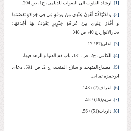
[1]
. ارشاد القلوب الی الصواب للدیلمی، ج1، ص 204.
[2]
.‌ وَ لَدُنْیَاكُمْ أَهْوَنُ عِنْدِی مِنْ وَرَقَةٍ فِی فِی جَرَادَةٍ تَقْضَمُهَا
وَ أَقْذَرُ عِنْدِی مِنْ عُرَاقَةِ خِنْزِیرٍ یَقْذِفُ بِهَا أَجْذَمُهَا؛
بحارالانوار، ج 40، ص 348.
[3]
. اعلی(87 / 17.
[4]
. الكافی، ج‏2، ص: 131، باب ذم الدنیا و الزهد فیها.
[5]
. مصباح‌المتهجد و سلاح المتعبد، ج 2، ص 591، دعای
ابوحمزه ثمالی.
[6]
. اعراف(7) / 143.
[7]
. مریم(19) / 58.
[8]
. ذاریات(51) / 56.