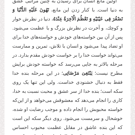
اولین مانع انسان برای رسیدن به چنین مراتبی عشق
به دنیا است. با كنار زدن این مانع،
تَهُونَ عَلَیْهِ الدُّنْیَا وَ
تَصْغُرَ فِی‏ عَیْنَیْهِ وَ تَعْظُمَ الْآخِرَةُ عِنْدَهُ
، دنیا در نظرش خوار
و كوچك، و آخرت در نظرش بزرگ و با عظمت می‌شود.
پس از آن بین خواسته‌های خودش و خواسته‌های خدا برای
او تضاد پیدا می‌شود و انسان با تلاش، تمرین و ممارست
می‌تواند خواست خدا را بر خواست خودش مقدم بدارد. در
مرحله بالاتر به جایی می‌رسد كه خواسته خودش برایش
مطرح نیست؛
یَبْتَغِیَ مَرْضَاتِی
؛ در این مرحله بنده خدا
فقط به دنبال خشنودی خداست. ولی این تنها یک روی
سکه است؛ بنده خدا از سر عشق و محبت نسبت به خدا،
کاری را انجام می‌دهد كه معشوقش می‌‌خواهد و از این‌كه
خواسته محبوبش را انجام داده و موجب رضایت او شده،
خوشحال و سرمست می‌شود. روی دیگر سکه این است
که این بنده عاشق در مقابل عظمت محبوب احساس