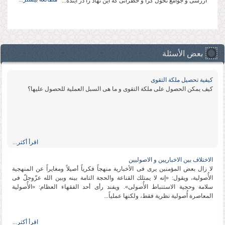
ارزشی و جوامع تحول گرا و خطراتی که این نهاد را در آینده...
بعض الأسئلة
كیفیة تحصیل ملكة التقوى
كیف یمكن الحصول على ملكة التقوى و ما هی السبل العملیة للحصول علیها؟
اقرأ أكثر...
الاختلاف بین الاخباریین و الاصولیین
لا زال بعض المؤمنین یرى فی الأخباریة منهجاً فكریاً أصیلاً ومغایراً عن المنهجیة
الأُصولیة، ویقول: «إنه لا یمتلك القناعة والحجة التامة بینه وبین الله عزّوجلّ فی
سلامة وحجیة الاستنباط الأُصولی». ویفند رأی أحد الفقهاء العظام: «الأُصولیة
المعاصرة أُصولیة نظریة فقط، ولكنها عملیاً...
اقرأ أكثر...