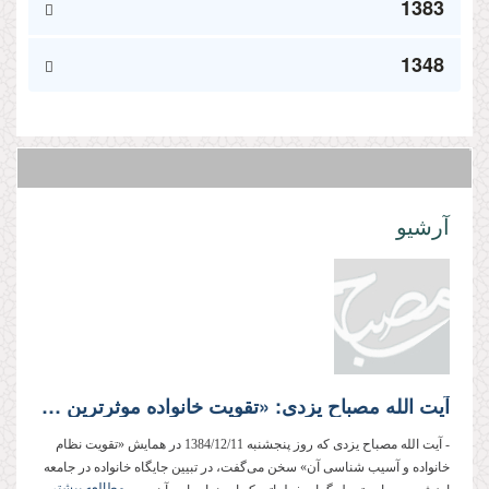
1383
1348
آرشیو
آیت الله مصباح یزدی: «تقویت خانواده موثرترین عامل در سعادت بشر است»
- آیت الله مصباح یزدی که روز پنجشنبه 1384/12/11 در همایش «تقویت نظام
خانواده و آسیب شناسی آن» سخن می‌گفت، در تبیین جایگاه خانواده در جامعه
مطالعه بیشتر...