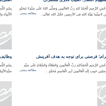
َّحْمَنِ الرَّحِيم الْحَمْدُ للهِ رَبِّ العَالَمِین وَصَلَّی اللهُ عَلَی سَیِّدِنَا مُحَمَّدٍ
بِسْمِ اللَّهِ
مطالعه بیشتر...
ِین لاسِیَّما بَقِیَّةَ اللهِ فِی الأرَضِین عَجَّلَ الله تَعَالَی...
الأنْبِیَاءِ 
رام؛ فرصتی برای توجه به هدف آفرینش
وظایف 
َّحْمَنِ الرَّحِیم الْحَمْدُللهِ رَبِّ الْعَالَمِینَ وَالصَّلاَةُ وَالسَّلامُ عَلَی سَیِّدِ
بِسْمِ اللَّه
مطالعه بیشتر...
مُرسَلِین حَبِیبِ إلَهِ الْعَالَمِینَ أبِی الْقَاسِمِ مُحَمَّدٍ...
سَیِّدِالأنْب