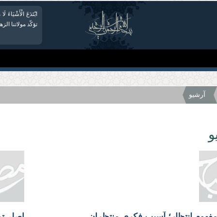
ابْتَدَعَ الْأَشْیَاءَ لَا 
تؤكّد مولاتنا الز
آرشیو
و
مفهوم انتظار؛ آسیب فکری منتظران