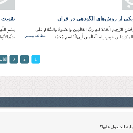
کی از روش‌‌‌‌‌‌‌‌‌های الگودهی در قرآن
رَّحْمَنِ الرَّحِیم الْحَمْدُ للهِ رَبِّ العَالَمِین والصَّلوةُ والسَّلامُ عَلَی
بِسْمِ اللَّه
مطالعه بیشتر...
وَالمـُرْسَلِین حَبِیبِ إِلهِ الْعَالَمین أَبِی‌‌‌‌‌‌‌‌‌الْقَاسِمِ مُحَمَّد...
سَیِّدِالأنْب
ات
1
2
3
التالي
›
لیة للحصول علیها؟