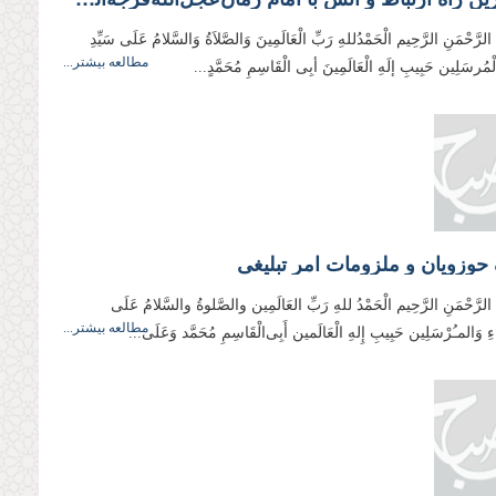
 الرَّحْمَنِ الرَّحِیم الْحَمْدُللهِ رَبِّ الْعَالَمِینَ وَالصَّلاَةُ وَالسَّلامُ عَلَی سَیِّدِ
مطالعه بیشتر...
وَالْمُرسَلِین حَبِیبِ إلَهِ الْعَالَمِینَ أبِی الْقَاسِمِ مُحَمَّدٍ...
حوزویان و ملزومات امر تبلیغی
ِ الرَّحْمَنِ الرَّحِیم الْحَمْدُ للهِ رَبِّ العَالَمِین والصَّلوةُ والسَّلامُ عَلَی
مطالعه بیشتر...
ِیَاءِ وَالمـُرْسَلِین حَبِیبِ إِلهِ الْعَالَمین أَبِی‌‌الْقَاسِمِ مُحَمَّد وَعَلَی...