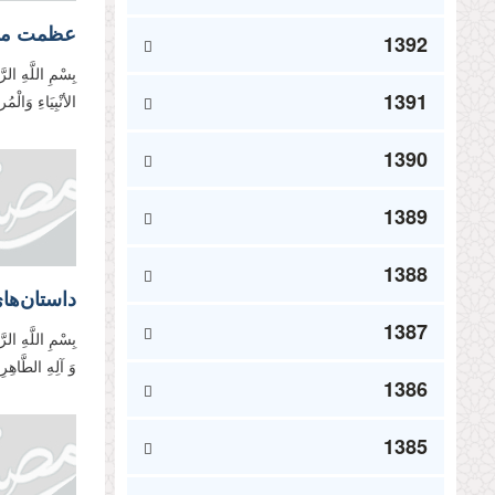
عظمت مقام
1392
بِسْمِ اللَّهِ الر
1391
الأنْبِیَاءِ وَالْ
1390
1389
1388
داستان‌ها
1387
بِسْمِ اللَّهِ الر
وَ آلِهِ الطَّاهِرِ
1386
1385