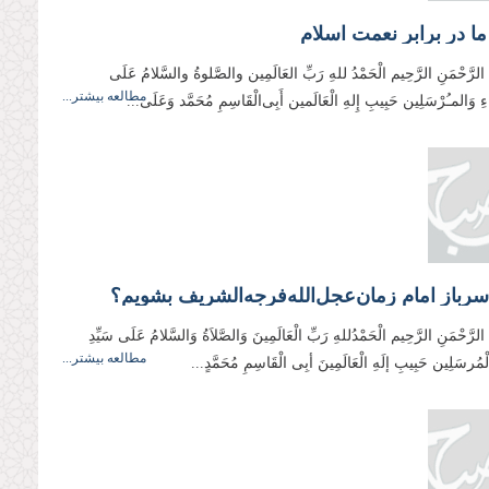
ا در برابر نعمت اسلام
ِ الرَّحْمَنِ الرَّحِیم الْحَمْدُ للهِ رَبِّ العَالَمِین والصَّلوةُ والسَّلامُ عَلَی
مطالعه بیشتر...
یَاءِ وَالمـُرْسَلِین حَبِیبِ إِلهِ الْعَالَمین أَبِی‌‌‌الْقَاسِمِ مُحَمَّد وَعَلَی...
رباز امام زمان‌‌عجل‌‌الله‌‌فرجه‌‌الشریف بشویم؟
 الرَّحْمَنِ الرَّحِیم الْحَمْدُللهِ رَبِّ الْعَالَمِینَ وَالصَّلاَةُ وَالسَّلامُ عَلَی سَیِّدِ
مطالعه بیشتر...
وَالْمُرسَلِین حَبِیبِ إلَهِ الْعَالَمِینَ أبِی الْقَاسِمِ مُحَمَّدٍ...