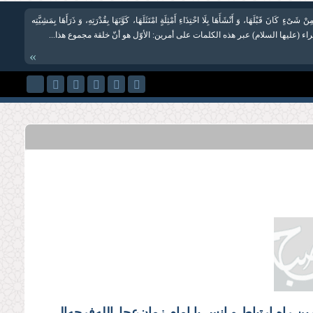
مِنْ شَیْ‏ءٍ كَانَ قَبْلَهَا، وَ أَنْشَأَهَا بِلَا احْتِذَاءِ أَمْثِلَةٍ امْتَثَلَهَا، كَوَّنَهَا بِقُدْرَتِهِ، وَ ذَرَأَهَا بِمَشِیَّتِه
هراء (علیها السلام) عبر هذه الكلمات على أمرین: الأوّل هو أنّ خلقة مجموع هذا...
»
اصلی‌ترین راه ارتباط و انس با امام زمان‌عجل‌‌الله‌‌فرجه‌‌الشریف