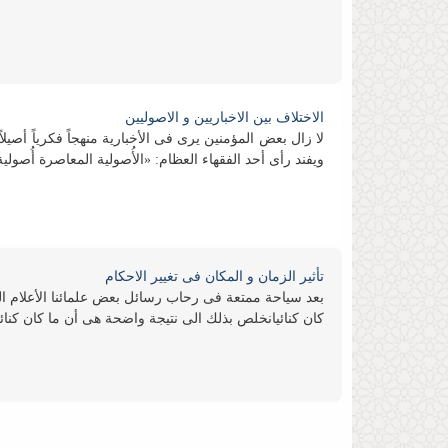
الاختلاف بین الاخباریین و الاصولیین
لا زال بعض المؤمنین یرى فی الأخباریة منهجاً فكریاً أصیلاً
ویفند رأی أحد الفقهاء العظام: «الأُصولیة المعاصرة أُصولیة
تأثیر الزمان و المكان فی تغییر الاحكام
بعد سیاحة ممتعة فی رحاب رسائل بعض علمائنا الأعلام المتع
كان كنائیانخلص بذلك الى نتیجة واضحة هی أن ما كان كنائی
تقلید الاعلم