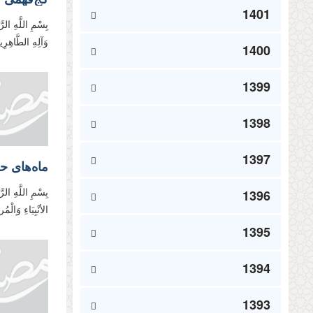
1401
بِسْمِ اللَّهِ الر
وَآلِهِ الطَّاهِر
1400
1399
1398
1397
ماه‌های ح
1396
بِسْمِ اللَّهِ الر
الأنْبِیَاءِ وَالْ
1395
1394
1393