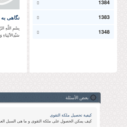
1384
1383
نگاهی به ی
بِسْمِ اللَّهِ ال
1348
سَیِّدِالأنْبِیَاءِ 
الصفح
بعض الأسئلة
كیفیة تحصیل ملكة التقوى
كیف یمكن الحصول على ملكة التقوى و ما هی السبل العم