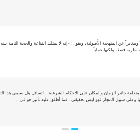
 ومغایراً عن المنهجیة الأُصولیة، ویقول: «إنه لا یمتلك القناعة والحجة التامة بی
 نظریة فقط، ولكنها عملیاً...
لقة بتاثیر الزمان والمكان على الأحكام الشرعیة... اتسائل هل یسمى هذا التاثی
ا وعلى سبیل المجاز فهو لیس بحقیقی.. فما أطلق علیه تأثیر هو فی...