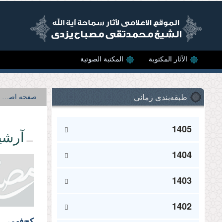
Skip to main content
الآثار المکتوبة
المکتبة الصوتية
طبقه‌بندی زمانی
صفحه اصلی
1405
آرشی
1404
1403
1402
کج‌فهمی 