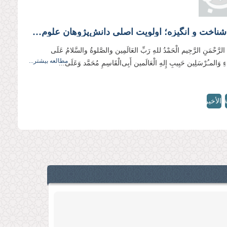
تقویت شناخت و انگیزه؛ اولویت اصلی دانش‌پژوهان علوم دینی
ِ الرَّحْمَنِ الرَّحِیم الْحَمْدُ للهِ رَبِّ العَالَمِین والصَّلوةُ والسَّلامُ عَلَی
مطالعه بیشتر...
ِیَاءِ وَالمـُرْسَلِین حَبِیبِ إِلهِ الْعَالَمین أَبِی‌الْقَاسِمِ مُحَمَّد وَعَلَی...
ة
الأخيرة
»