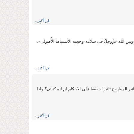
اقرأ أكثر...
نه وبین الله عزّوجلّ فی سلامة وحجیة الاستنباط الأُصولی».
اقرأ أكثر...
ر المطروح تاثیرا حقیقیا على الاحكام ام انه كنائی؟ واذا
اقرأ أكثر...