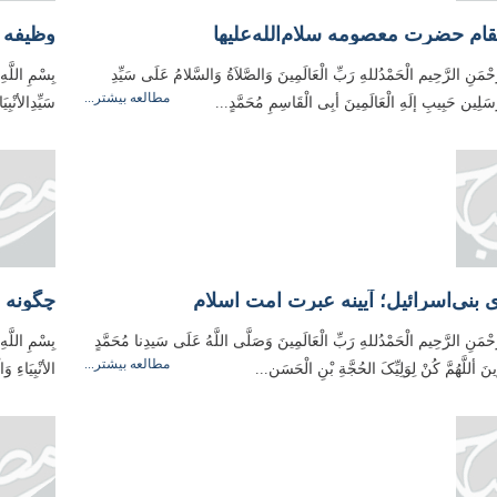
 حضرت معصومه سلام‌‌الله‌‌عليها
وظیفه م
َّحْمَنِ الرَّحِیم الْحَمْدُللهِ رَبِّ الْعَالَمِینَ وَالصَّلاَةُ وَالسَّلامُ عَلَی سَیِّدِ
بِسْمِ اللَّه
مطالعه بیشتر...
مُرسَلِین حَبِیبِ إلَهِ الْعَالَمِینَ أبِی الْقَاسِمِ مُحَمَّدٍ...
سَیِّدِالأنْبِ
ی بنی‌اسرائیل؛ آیینه عبرت امت اسلام
چگونه س
َّحْمَنِ الرَّحِیم الْحَمْدُللهِ رَبِّ الْعَالَمِینَ وَصَلَّی اللَّهُ عَلَی سَیدِنا مُحَمَّدٍ
بِسْمِ اللَّهِ
مطالعه بیشتر...
ینَ أللَّهُمَّ کُنْ لِوَلِیِّکَ الحُجَّةِ بْنِ الْحَسَن...
الأنْبِیَاءِ 