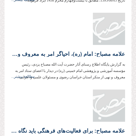
تاریخ 1395/08/05، مطابق با بیست‌وچهارم محرم‌ 1438 ایراد فرموده‌...
علامه مصباح: امام (ره)، احیاگر امر به معروف و نهی از منکر در عصر حاضر است
به گزارش پایگاه اطلاع رسنای آثار حضرت آیت الله مصباح یزدی، رئیس
مؤسسه آموزشی و پژوهشی امام خمینی (ره) در دیدار با اعضای ستاد امر به
مطالعه بیشتر...
معروف و نهی از منکر استان خراسان رضوی و مسئولان علمی و اجرایی...
علامه مصباح: برای فعالیت‌های فرهنگی باید نگاه کلان و برنامه‌ درازمدت داشته باشیم