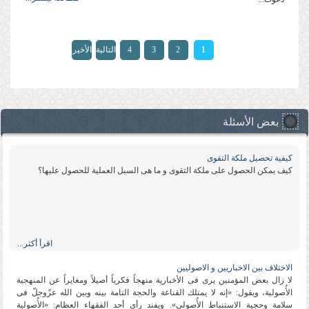
الصفحات
1
2
3
4
التالية
الأخيرة
»
›
بعض الأسئلة
كیفیة تحصیل ملكة التقوى
كیف یمكن الحصول على ملكة التقوى و ما هی السبل العملیة للحصول علیها؟
اقرأ أكثر...
الاختلاف بین الاخباریین و الاصولیین
لا زال بعض المؤمنین یرى فی الأخباریة منهجاً فكریاً أصیلاً ومغایراً عن المنهجیة
الأُصولیة، ویقول: «إنه لا یمتلك القناعة والحجة التامة بینه وبین الله عزّوجلّ فی
سلامة وحجیة الاستنباط الأُصولی». ویفند رأی أحد الفقهاء العظام: «الأُصولیة