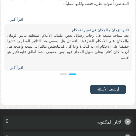
المعاصرة أُصولیة نظریة فقط، ولكنها عملیاً...
اقرأ أكثر...
تأثیر الزمان و المكان فی تغییر الاحكام
بعد سیاحة ممتعة فی رحاب رسائل بعض علمائنا الأعلام المتعلقة بتاثیر الزمان
والمكان على الأحكام الشرعیة... اتسائل هل یسمى هذا التاثیر المطروح تاثیرا
حقیقیا على الاحكام ام انه كنائی؟ واذا كان كنائیانخلص بذلك الى نتیجة واضحة هی
أن ما كان كنائیا وعلى سبیل المجاز فهو لیس بحقیقی.. فما أطلق علیه تأثیر هو
فی...
اقرأ أكثر...
تقلید الاعلم
السلام علیكم ورحمة الله وبركاته ما رأی سماحتكم بوجوب تقلید الأعلم ؟ وماالدلیل
أرشیف الأسئلة
؟ الرجاء التوضیح بشیء من التفصیل ﻋلاء حسن الجامعة العالمیة للعلوم الإسلامیة
اقرأ أكثر...
الآثار المکتوبه
حرمة التطبیر
سماحة آیة الله مصباح الیزدی دام ظله الوارف السلام علیكم ورحمة الله وبركاته .