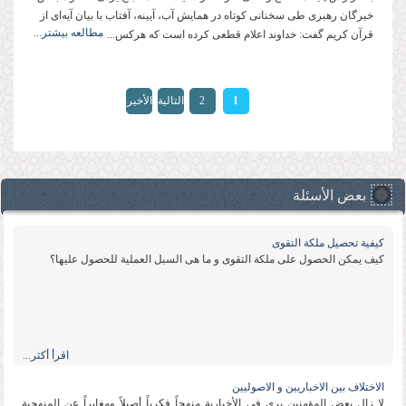
خبرگان رهبری طی سخنانی کوتاه در همایش آب، آیینه، آفتاب با بیان آیه‌ای از
مطالعه بیشتر...
قرآن کریم گفت: خداوند اعلام قطعی کرده است که هرکس...
الصفحات
1
2
التالية
الأخيرة
»
›
بعض الأسئلة
كیفیة تحصیل ملكة التقوى
كیف یمكن الحصول على ملكة التقوى و ما هی السبل العملیة للحصول علیها؟
اقرأ أكثر...
الاختلاف بین الاخباریین و الاصولیین
لا زال بعض المؤمنین یرى فی الأخباریة منهجاً فكریاً أصیلاً ومغایراً عن المنهجیة