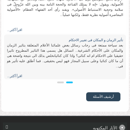
الأُصولیة، ویقول: «إنه لا یمتلك القناعة والحجة التامة بینه وبین الله عزّوجلّ فی
سلامة وحجیة الاستنباط الأُصولی». ویفند رأی أحد الفقهاء العظام: «الأُصولیة
المعاصرة أُصولیة نظریة فقط، ولكنها عملیاً...
اقرأ أكثر...
تأثیر الزمان و المكان فی تغییر الاحكام
بعد سیاحة ممتعة فی رحاب رسائل بعض علمائنا الأعلام المتعلقة بتاثیر الزمان
والمكان على الأحكام الشرعیة... اتسائل هل یسمى هذا التاثیر المطروح تاثیرا
حقیقیا على الاحكام ام انه كنائی؟ واذا كان كنائیانخلص بذلك الى نتیجة واضحة هی
أن ما كان كنائیا وعلى سبیل المجاز فهو لیس بحقیقی.. فما أطلق علیه تأثیر هو
فی...
اقرأ أكثر...
تقلید الاعلم
السلام علیكم ورحمة الله وبركاته ما رأی سماحتكم بوجوب تقلید الأعلم ؟ وماالدلیل
أرشیف الأسئلة
؟ الرجاء التوضیح بشیء من التفصیل ﻋلاء حسن الجامعة العالمیة للعلوم الإسلامیة
اقرأ أكثر...
الآثار المکتوبه