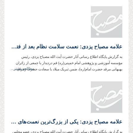
علامه مصباح یزدی: نعمت سلامت نظام بعد از فتنه، کمتر از نعمت پیروزی در دفاع مقدس نیست
به گزارش پایگاه اطلاع رسانی آثار حضرت آیت الله مصباح یزدی، رئیس
مؤسسه آموزشی و پژوهشی امام خمینی(ره) قم دردیدار با جمعی از زائران
مطالعه بیشتر...
بهبهانی مرقد حضرت امام(ره)، ضمن تبریک میلاد با سعادت حضرت زهرای...
علامه مصباح یزدی: یكی از بزرگ‌ترین نعمت‌های الهی بعد از دوران غیبت کبری وجود آیت الله خامنه‌ای‌مدظله‌العالی است
به گزارش پایگاه اطلاع رسانی آثار حضرت آیت الله مصباح یزدی، عضو مجلس