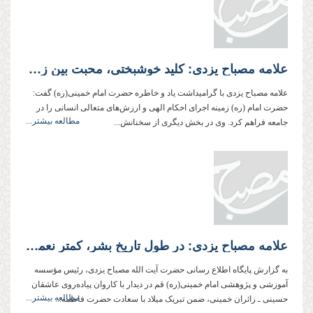
علامه مصباح یزدی: کلید خوشبختی، محبت بین زن و شوهر است
علامه مصباح یزدی با گرامیداشت یاد و خاطره حضرت امام خمینی(ره) گفت:
حضرت امام (ره) زمینه اجرای احکام الهی و ارزش‌ها‌ی متعالی انسانی را در
مطالعه بیشتر...
جامعه فراهم کرد. وی در بخش دیگری از سخنانش...
علامه مصباح یزدی: در طول تاریخ بشر، کمتر نعمتی با نعمت عظیم انقلاب اسلامی قابل مقایسه است
به گزارش پایگاه اطلاع رسانی حضرت آیت الله مصباح یزدی، رئیس مؤسسه
آموزشی و پژوهشی امام خمینی(ره) قم در دیدار با کاروان پیاده‌روی عاشقان
مطالعه بیشتر...
حسینی ـ زائران خمینی، ضمن تبریک میلاد با سعادت حضرت فاطمه‌...