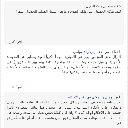
كیفیة تحصیل ملكة التقوى
كیف یمكن الحصول على ملكة التقوى و ما هی السبل العملیة للحصول علیها؟
اقرأ أكثر...
الاختلاف بین الاخباریین و الاصولیین
لا زال بعض المؤمنین یرى فی الأخباریة منهجاً فكریاً أصیلاً ومغایراً عن المنهجیة
الأُصولیة، ویقول: «إنه لا یمتلك القناعة والحجة التامة بینه وبین الله عزّوجلّ فی
سلامة وحجیة الاستنباط الأُصولی». ویفند رأی أحد الفقهاء العظام: «الأُصولیة
المعاصرة أُصولیة نظریة فقط، ولكنها عملیاً...
اقرأ أكثر...
تأثیر الزمان و المكان فی تغییر الاحكام
بعد سیاحة ممتعة فی رحاب رسائل بعض علمائنا الأعلام المتعلقة بتاثیر الزمان
والمكان على الأحكام الشرعیة... اتسائل هل یسمى هذا التاثیر المطروح تاثیرا
حقیقیا على الاحكام ام انه كنائی؟ واذا كان كنائیانخلص بذلك الى نتیجة واضحة هی
أن ما كان كنائیا وعلى سبیل المجاز فهو لیس بحقیقی.. فما أطلق علیه تأثیر هو
فی...