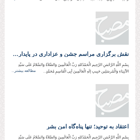
نقش برگزاری مراسم جشن و عزاداری در پایداری باورها
بِسْمِ اللَّهِ الرَّحْمَنِ الرَّحِیم الْحَمْدُللهِ رَبِّ الْعَالَمِینَ وَالصَّلاَةُ وَالسَّلامُ عَلَی سَیِّدِ
مطالعه بیشتر...
الأنْبِیَاءِ وَالْمُرسَلِین حَبِیبِ إلَهِ الْعَالَمِینَ أبِی الْقَاسِمِ مُحَمَّدٍ...
اعتقاد به توحید؛ تنها پناه‌گاه امن بشر
بِسْمِ اللَّهِ الرَّحْمَنِ الرَّحِیم الْحَمْدُللهِ رَبِّ الْعَالَمِینَ وَالصَّلاَةُ وَالسَّلامُ عَلَی سَیِّدِ