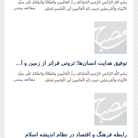
بِسْمِ اللَّهِ الرَّحْمَنِ الرَّحِیم الْحَمْدُللهِ رَبِّ الْعَالَمِینَ وَالصَّلاَةُ وَالسَّلامُ عَلَی سَیِّدِ
مطالعه بیشتر...
الأنْبِیَاءِ وَالْمُرسَلِین حَبِیبِ إلَهِ الْعَالَمِینَ أبِی الْقَاسِمِ مُحَمَّدٍ...
توفیق هدایت انسان‌ها؛ ثروتی فراتر از زمین و آسمان!
بِسْمِ اللَّهِ الرَّحْمَنِ الرَّحِیم الْحَمْدُللهِ رَبِّ الْعَالَمِینَ وَالصَّلاَةُ وَالسَّلامُ عَلَی سَیِّدِ
مطالعه بیشتر...
الأنْبِیَاءِ وَالْمُرسَلِین حَبِیبِ إلَهِ الْعَالَمِینَ أبِی الْقَاسِمِ مُحَمَّدٍ...
رابطه فرهنگ و اقتصاد در نظام اندیشه اسلام