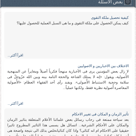
بعض الأسئلة
كیفیة تحصیل ملكة التقوى
كیف یمكن الحصول على ملكة التقوى و ما هی السبل العملیة للحصول علیها؟
اقرأ أكثر...
الاختلاف بین الاخباریین و الاصولیین
لا زال بعض المؤمنین یرى فی الأخباریة منهجاً فكریاً أصیلاً ومغایراً عن المنهجیة
الأُصولیة، ویقول: «إنه لا یمتلك القناعة والحجة التامة بینه وبین الله عزّوجلّ فی
سلامة وحجیة الاستنباط الأُصولی». ویفند رأی أحد الفقهاء العظام: «الأُصولیة
المعاصرة أُصولیة نظریة فقط، ولكنها عملیاً...
اقرأ أكثر...
تأثیر الزمان و المكان فی تغییر الاحكام
بعد سیاحة ممتعة فی رحاب رسائل بعض علمائنا الأعلام المتعلقة بتاثیر الزمان
والمكان على الأحكام الشرعیة... اتسائل هل یسمى هذا التاثیر المطروح تاثیرا
حقیقیا على الاحكام ام انه كنائی؟ واذا كان كنائیانخلص بذلك الى نتیجة واضحة هی