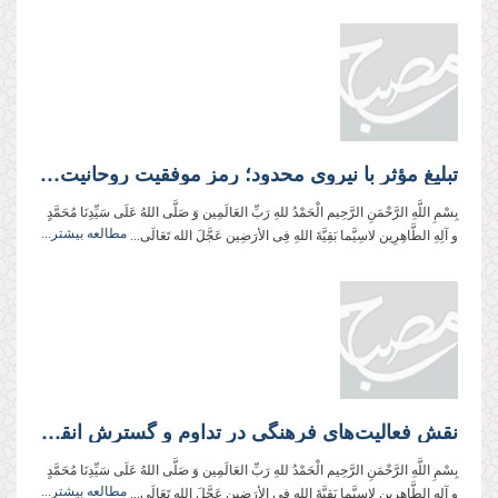
تبلیغ مؤثر با نیروی محدود؛ رمز موفقیت روحانیت در بازسازی فرهنگی جامعه
بِسْمِ اللَّهِ الرَّحْمَنِ الرَّحِیم الْحَمْدُ للهِ رَبِّ العَالَمِین وَ صَلَّی اللهُ عَلَی سَیِّدِنَا مُحَمَّدٍ
مطالعه بیشتر...
و آلِهِ الطَّاهِرِین لاسِیَّما بَقِیَّةَ اللهِ فِی الأرَضِین عَجَّلَ الله تَعَالَی...
نقش فعالیت‌های فرهنگی در تداوم و گسترش انقلاب اسلامی
بِسْمِ اللَّهِ الرَّحْمَنِ الرَّحِیم الْحَمْدُ للهِ رَبِّ العَالَمِین وَ صَلَّی اللهُ عَلَی سَیِّدِنَا مُحَمَّدٍ
مطالعه بیشتر...
و آلِهِ الطَّاهِرِین لاسِیَّما بَقِیَّةَ اللهِ فِی الأرَضِین عَجَّلَ الله تَعَالَی...