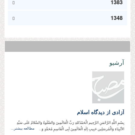
1383
1348
آرشیو
آزادی از دیدگاه اسلام
بِسْمِ اللَّهِ الرَّحْمَنِ الرَّحِیم الْحَمْدُللهِ رَبِّ الْعَالَمِینَ وَالصَّلَوةُ وَالسَّلامُ عَلَی سَیِّدِ
مطالعه بیشتر...
الأنْبِیَاءِ وَالْمُرسَلِین حَبِیبِ إلَهِ الْعَالَمِینَ أبِی الْقَاسِمِ مُحَمَّدٍ وَ...