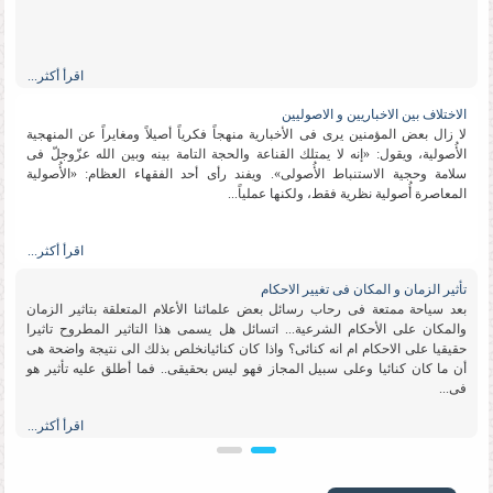
اقرأ أكثر...
الاختلاف بین الاخباریین و الاصولیین
لا زال بعض المؤمنین یرى فی الأخباریة منهجاً فكریاً أصیلاً ومغایراً عن المنهجیة
الأُصولیة، ویقول: «إنه لا یمتلك القناعة والحجة التامة بینه وبین الله عزّوجلّ فی
سلامة وحجیة الاستنباط الأُصولی». ویفند رأی أحد الفقهاء العظام: «الأُصولیة
المعاصرة أُصولیة نظریة فقط، ولكنها عملیاً...
اقرأ أكثر...
تأثیر الزمان و المكان فی تغییر الاحكام
بعد سیاحة ممتعة فی رحاب رسائل بعض علمائنا الأعلام المتعلقة بتاثیر الزمان
والمكان على الأحكام الشرعیة... اتسائل هل یسمى هذا التاثیر المطروح تاثیرا
حقیقیا على الاحكام ام انه كنائی؟ واذا كان كنائیانخلص بذلك الى نتیجة واضحة هی
أن ما كان كنائیا وعلى سبیل المجاز فهو لیس بحقیقی.. فما أطلق علیه تأثیر هو
فی...
اقرأ أكثر...
تقلید الاعلم
السلام علیكم ورحمة الله وبركاته ما رأی سماحتكم بوجوب تقلید الأعلم ؟ وماالدلیل