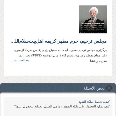
مجلس ترحیم، حرم مطهر کریمه اهل‌بیت‌سلام‌الله‌علیها
برگزاری مجلس ترحیم حضرت آیت الله مصباح یزدی (قدس سره) از سوی
دفتر مقام معظم رهبری‌(دامت‌برکاته) زمان: دوشنبه 99/10/15 بعد از نماز
مطالعه بیشتر...
مغرب و عشا
بعض الأسئلة
كیفیة تحصیل ملكة التقوى
كیف یمكن الحصول على ملكة التقوى و ما هی السبل العملیة للحصول علیها؟