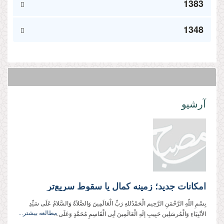
1383
1348
آرشیو
امکانات جدید؛‌ زمینه کمال یا سقوط سریع‌تر
بِسْمِ اللّهِ الرَّحْمَنِ الرَّحِیم الْحَمْدُللهِ رَبِّ الْعَالَمِینَ وَالصَّلاَةُ وَالسَّلامُ عَلَی سَیِّدِ
مطالعه بیشتر...
الأنْبِیَاءِ وَالْمُرسَلِین حَبِیبِ إلَهِ الْعَالَمِینَ أبِی الْقَاسِمِ مُحَمَّدٍ وَعَلَی...