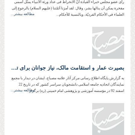
رأى عضو مجلس خبراء القیادة أنّ الانخراط فی عداد ورثة الأنبیاء یمثّل أسمى
مفخرة یمكن أن ینالها بشر، وقال: لقد أمرَنا أئمّتنا (علیهم السلام) بالرجوع إلى
مطالعه بیشتر...
العلماء فی الأحكام الفردیّة، وبالنسبة للأحكام...
بصیرت عمار و استقامت مالک، نیاز جوانان برای تعالی است
به گزارش پایگاه اطلاع رسانی مرکز آثار علامه مصباح، ایشان در دیدار با مجمع
نمایندگان اتحادیه جامعه اسلامی دانشجویان سراسر کشور که در تاریخ 22
مطالعه بیشتر...
اسفند 92 در مؤسسه آموزشی و پژوهشی امام خمینی (ره) برگزار...