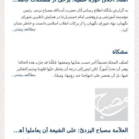
به گزارش پایگاه اطلاع رسانی آثار حضرت آیت‌الله مصباح یزدی، رئیس
مؤسسه آموزشی و پژوهشی امام خمینی(ره) در همایش ناظرین شورای
نگهبان، نهاد شورای نگهبان را از برکات انقلاب اسلامی دانست و خاطر نشان
مطالعه بیشتر...
کرد...
مشکاة
تُصنَّف المحبّة تصنیفاً آخر حسب شدّتها وضعفها. فكلّنا قد جرّب هذه الحالة؛
وهی أن نحبّ اُموراً، لكن لیس إلى درجة أن یشغل حبّها قلوبنا وندیم التفكیر
مطالعه بیشتر...
فیها، بل أن یقتصر على ابتهاجنا عند رؤیتها، ومیلنا...
العلاّمة مصباح الیزدیّ: على الشیعة أن یعاملوا أهل السنة بأدب وشفقة