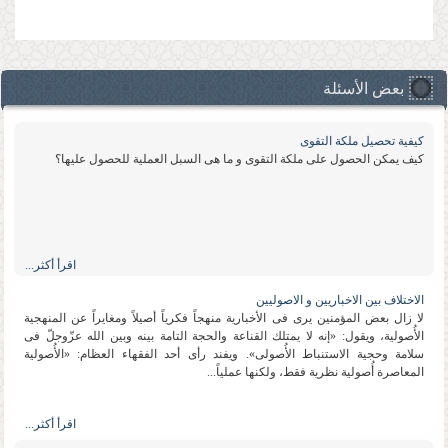
»
›
بعض الأسئلة
كیفیة تحصیل ملكة التقوى
كیف یمكن الحصول على ملكة التقوى و ما هی السبل العملیة للحصول علیها؟
اقرأ أكثر...
الاختلاف بین الاخباریین و الاصولیین
لا زال بعض المؤمنین یرى فی الأخباریة منهجاً فكریاً أصیلاً ومغایراً عن المنهجیة
الأُصولیة، ویقول: «إنه لا یمتلك القناعة والحجة التامة بینه وبین الله عزّوجلّ فی
سلامة وحجیة الاستنباط الأُصولی». ویفند رأی أحد الفقهاء العظام: «الأُصولیة
المعاصرة أُصولیة نظریة فقط، ولكنها عملیاً...
اقرأ أكثر...