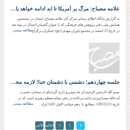
علامه مصباح: مرگ بر آمریکا تا ابد ادامه خواهد یافت
به گزارش پایگاه اطلاع رسانی مرکز آثار علامه مصباح، ایشان در بیستمین
همایش ملی دفتر پژوهش های فرهنگی که با عنوان گفتمان اعتدال در بوته نقد
مطالعه بیشتر...
در تاریخ 23 اسفند در مجتمع یاوران مهدی (عج) جمکران برگزار...
جلسه چهاردهم؛ دشمنی با دشمنان خدا؛ لازمه محبت خدا
بسم الله الرحمن الرحیم آن چه پیش‌رو دارید گزیده‌ای از سخنان حضرت
آیت‌الله مصباح‌یزدی (دامت‌بركاته) در دفتر مقام معظم رهبری است كه در
مطالعه بیشتر...
تاریخ 1393/12/21، مطابق با دهم جمادی الاول 1435 ایراد...
الصفحات
1
2
3
التالية
الأخيرة