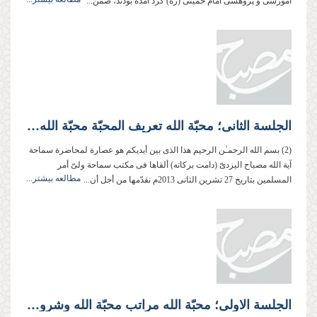
آموزشی و پژوهشی امام خمینی (ره) گرد آمده بودند، ضمن...
الجلسة الثانی؛ محبّة الله تعریف المحبّة محبّة الله فی نظر القرآن الكریم
(2) بسم الله الرحمـٰن الرحیم هذا الذی بین أیدیكم هو عصارة لمحاضرة سماحة
آیة الله مصباح الیزدیّ (دامت بركاته) ألقاها فی مكتب سماحة ولیّ أمر
مطالعه بیشتر...
المسلمین بتاریخ 27 تشرین الثانی 2013م نقدّمها من أجل أن...
الجلسة الاولی؛ محبّة الله مراتب محبّة الله وشروطها إضاءة