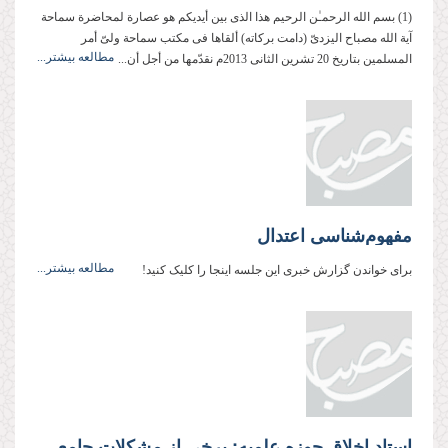
(1) بسم الله الرحمـٰن الرحیم هذا الذی بین أیدیكم هو عصارة لمحاضرة سماحة
آیة الله مصباح الیزدیّ (دامت بركاته) ألقاها فی مكتب سماحة ولیّ أمر
مطالعه بیشتر...
المسلمین بتاریخ 20 تشرین الثانی 2013م نقدّمها من أجل أن...
مفهوم‌شناسی اعتدال
مطالعه بیشتر...
برای خواندن گزارش خبری این جلسه اینجا را کلیک کنید!
استاد اخلاق حوزه علمیه: برخی از مشکلات جامعه، انعکاس ناراحتی امام عصر(عج) است