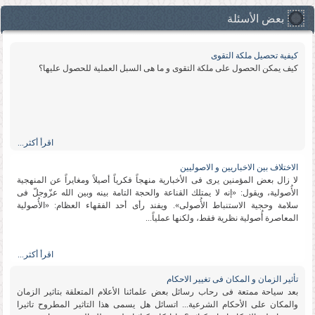
بعض الأسئلة
كیفیة تحصیل ملكة التقوى
كیف یمكن الحصول على ملكة التقوى و ما هی السبل العملیة للحصول علیها؟
اقرأ أكثر...
الاختلاف بین الاخباریین و الاصولیین
لا زال بعض المؤمنین یرى فی الأخباریة منهجاً فكریاً أصیلاً ومغایراً عن المنهجیة
الأُصولیة، ویقول: «إنه لا یمتلك القناعة والحجة التامة بینه وبین الله عزّوجلّ فی
سلامة وحجیة الاستنباط الأُصولی». ویفند رأی أحد الفقهاء العظام: «الأُصولیة
المعاصرة أُصولیة نظریة فقط، ولكنها عملیاً...
اقرأ أكثر...
تأثیر الزمان و المكان فی تغییر الاحكام
بعد سیاحة ممتعة فی رحاب رسائل بعض علمائنا الأعلام المتعلقة بتاثیر الزمان
والمكان على الأحكام الشرعیة... اتسائل هل یسمى هذا التاثیر المطروح تاثیرا