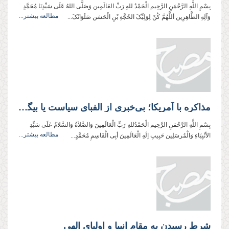
بِسْمِ اللَّهِ الرَّحْمَنِ الرَّحِیم الْحَمْدُ للهِ رَبِّ العَالَمِین وَصَلَّی اللهُ عَلَی سَیِّدِنَا مُحَمَّدٍ
مطالعه بیشتر...
وَآلِهِ الطَّاهِرِین أللَّهُمَّ کُنْ لِوَلِیِّکَ الحُجَّةِ بْنِ الْحَسَن صَلَوَاتُکَ...
مذاکره با آمریکا؛ بی‌خبری از الفبای سیاست یا بیگانگی با الفبای غیرت؟!
بِسْمِ اللَّهِ الرَّحْمَنِ الرَّحِیم الْحَمْدُللهِ رَبِّ الْعَالَمِینَ وَالصَّلاَةُ وَالسَّلامُ عَلَی سَیِّدِ
مطالعه بیشتر...
الأنْبِیَاءِ وَالْمُرسَلِین حَبِیبِ إلَهِ الْعَالَمِینَ أبِی الْقَاسِمِ مُحَمَّدٍ...
شرط رسیدن به مقام انبیا و اولیای الهی