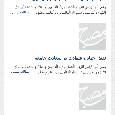
بِسْمِ اللَّهِ الرَّحْمَنِ الرَّحِیم الْحَمْدُللهِ رَبِّ الْعَالَمِینَ وَالصَّلاَةُ وَالسَّلامُ عَلَی سَیِّدِ
مطالعه بیشتر...
الأنْبِیَاءِ وَالْمُرسَلِین حَبِیبِ إلَهِ الْعَالَمِینَ أبِی الْقَاسِمِ مُحَمَّدٍ...
نقش جهاد و شهادت در سعادت جامعه
بِسْمِ اللَّهِ الرَّحْمَنِ الرَّحِيم الْحَمْدُللهِ رَبِّ الْعَالَمِینَ وَالصَّلاَةُ وَالسَّلامُ عَلَی سَیِّدِ
مطالعه بیشتر...
الأنْبِیَاءِ وَالْمُرسَلِین حَبِیبِ إلَهِ الْعَالَمِینَ أبِی الْقَاسِمِ مُحَمَّدٍ...