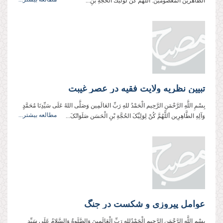
الطاهرين المعصومين. اللهُمّ كُن لوليِّكَ الحجّةِ بنِ...
تبیین نظریه ولایت فقیه در عصر غیبت
بِسْمِ اللَّهِ الرَّحْمَنِ الرَّحِیم الْحَمْدُ للهِ رَبِّ العَالَمِین وَصَلَّی اللهُ عَلَی سَیِّدِنَا مُحَمَّدٍ
مطالعه بیشتر...
وَآلِهِ الطَّاهِرِین أللَّهُمَّ کُنْ لِوَلِیِّکَ الحُجَّةِ بْنِ الْحَسَن صَلَوَاتُکَ...
عوامل پیروزی و شکست در جنگ
بِسْمِ اللَّهِ الرَّحْمَنِ الرَّحِیم الْحَمْدُللهِ رَبِّ الْعَالَمِینَ وَالصَّلَوةُ وَالسَّلامُ عَلَی سَیِّدِ