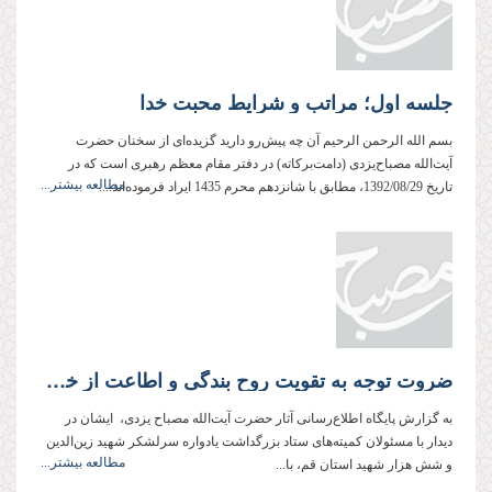
جلسه اول؛ مراتب و شرایط محبت خدا
بسم الله الرحمن الرحیم آن چه پیش‌رو دارید گزیده‌ای از سخنان حضرت
آیت‌الله مصباح‌یزدی (دامت‌بركاته) در دفتر مقام معظم رهبری است كه در
مطالعه بیشتر...
تاریخ 1392/08/29، مطابق با شانزدهم محرم 1435 ایراد فرموده‌اند....
ضروت توجه به تقویت روح بندگی و اطاعت از خداوند، الگوگیری از سیره و رفتار شهدا و انتقال فرهنگ شهدا به نسل‌های آینده انقلاب از امور لازم در یادواره‌های شهداست
به گزارش پایگاه اطلاع‌رسانی آثار حضرت آیت‌الله مصباح یزدی، ایشان در
دیدار با مسئولان کمیته‌های ستاد بزرگداشت یادواره سرلشکر شهید زین‌الدین
مطالعه بیشتر...
و شش هزار شهید استان قم، با...