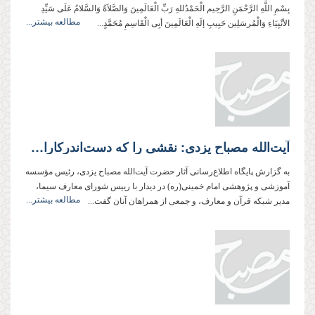
بِسْمِ اللَّهِ الرَّحْمَنِ الرَّحِيم الْحَمْدُللهِ رَبِّ الْعَالَمِینَ وَالصَّلاَةُ وَالسَّلامُ عَلَی سَیِّدِ
مطالعه بیشتر...
الأنْبِیَاءِ وَالْمُرسَلِین حَبِیبِ إلَهِ الْعَالَمِینَ أبِی الْقَاسِمِ مُحَمَّدٍ...
آیت‌الله مصباح یزدی: نقشی را که دست‌اندرکاران فرهنگ‌سازی دینی ایفا می‌کنند، کمتر از فداکاری فداکاران در جبهه‌های نظامی نیست
به گزارش پایگاه اطلاع‌رسانی آثار حضرت آیت‌الله مصباح یزدی، رئیس مؤسسه
آموزشی و پژوهشی امام خمینی(ره) در دیدار با رییس شورای معارف سیما،
مطالعه بیشتر...
مدیر شبکه قرآن و معارف، و جمعی از همراهان آنان گفت...