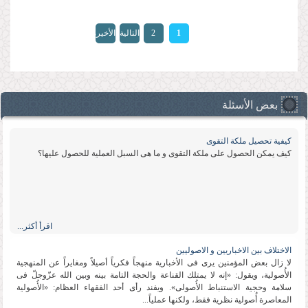
الصفحات
1
2
التالية
الأخيرة
»
›
بعض الأسئلة
كیفیة تحصیل ملكة التقوى
كیف یمكن الحصول على ملكة التقوى و ما هی السبل العملیة للحصول علیها؟
اقرأ أكثر...
الاختلاف بین الاخباریین و الاصولیین
لا زال بعض المؤمنین یرى فی الأخباریة منهجاً فكریاً أصیلاً ومغایراً عن المنهجیة
الأُصولیة، ویقول: «إنه لا یمتلك القناعة والحجة التامة بینه وبین الله عزّوجلّ فی
سلامة وحجیة الاستنباط الأُصولی». ویفند رأی أحد الفقهاء العظام: «الأُصولیة
المعاصرة أُصولیة نظریة فقط، ولكنها عملیاً...