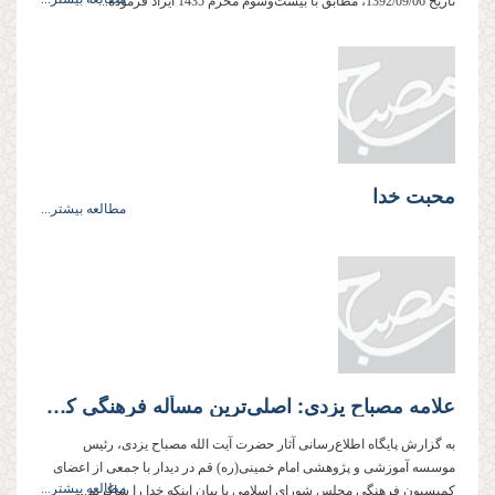
تاریخ 1392/09/06، مطابق با بیست‌وسوم محرم 1435 ایراد فرموده‌...
محبت خدا
مطالعه بیشتر...
علامه مصباح یزدی: اصلی‌ترین مسأله فرهنگی كشور، ولایت فقیه است
به گزارش پایگاه اطلاع‌رسانی آثار حضرت آیت الله مصباح یزدی، رئیس
موسسه آموزشی و پژوهشی امام خمینی(ره) قم در دیدار با جمعی از اعضای
مطالعه بیشتر...
كمیسیون فرهنگی مجلس شورای اسلامی با بیان اینكه خدا را شاكریم...