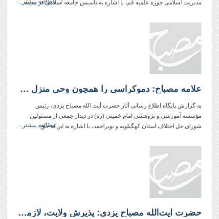
مطالعه بیشتر...
مدیریت اسلامی حوزه علمیه قم، با اشاره به تأسیس جامعه اسلامی در مدینه...
علامه مصباح: دموکراسی را همچون وحی منزل و مقدس‌تر از همه مقدسات می‌دانند
به گزارش پایگاه اطلاع رسانی آثار حضرت آیت الله مصباح یزدی، رئیس
مؤسسه آموزشی و پژوهشی امام خمینی (ره) در دیدار جمعی از مسئولین
مطالعه بیشتر...
شورای حل اختلاف استان کهگیلویه و بویراحمد، با اشاره به این‌که حق...
حضرت آیت‌الله مصباح یزدی: پذیرش ولایت، لازمه و مکمل توحید است