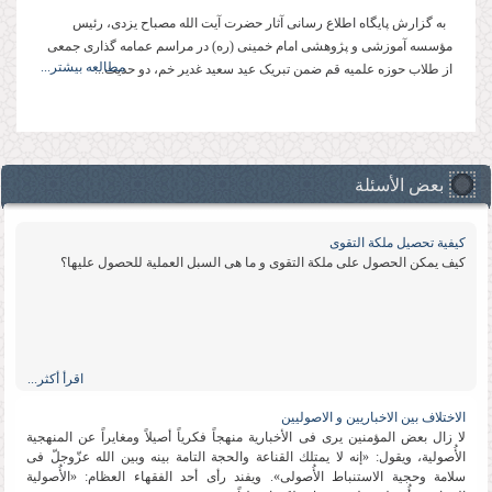
به گزارش پایگاه اطلاع رسانی آثار حضرت آیت الله مصباح یزدی، رئیس
مؤسسه آموزشی و پژوهشی امام خمینی (ره) در مراسم عمامه گذاری جمعی
مطالعه بیشتر...
از طلاب حوزه علمیه قم ضمن تبریک عید سعید غدیر خم، دو حدیث...
بعض الأسئلة
كیفیة تحصیل ملكة التقوى
كیف یمكن الحصول على ملكة التقوى و ما هی السبل العملیة للحصول علیها؟
اقرأ أكثر...
الاختلاف بین الاخباریین و الاصولیین
لا زال بعض المؤمنین یرى فی الأخباریة منهجاً فكریاً أصیلاً ومغایراً عن المنهجیة
الأُصولیة، ویقول: «إنه لا یمتلك القناعة والحجة التامة بینه وبین الله عزّوجلّ فی
سلامة وحجیة الاستنباط الأُصولی». ویفند رأی أحد الفقهاء العظام: «الأُصولیة