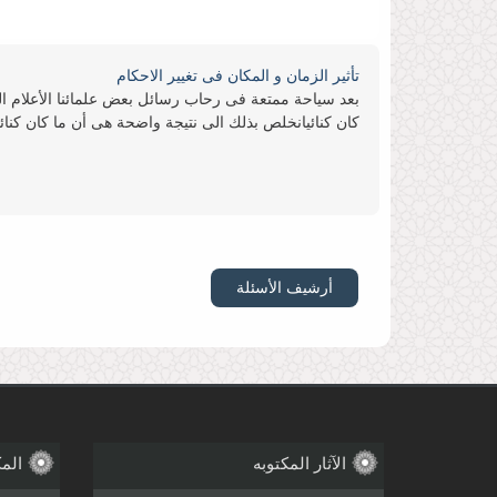
تأثیر الزمان و المكان فی تغییر الاحكام
بعد سیاحة ممتعة فی رحاب رسائل بعض علمائنا الأعلام المتع
كان كنائیانخلص بذلك الى نتیجة واضحة هی أن ما كان كنائی
تقلید الاعلم
السلام علیكم ورحمة الله وبركاته ما رأی سماحتكم بوجوب 
أرشیف الأسئلة
حرمة التطبیر
سماحة آیة الله مصباح الیزدی دام ظله الوارف السلام عل
الآثار المکتوبه
المک
ولكن من باب أن التطبیر لا یصلح أن یكون وسیلة دعویة إ