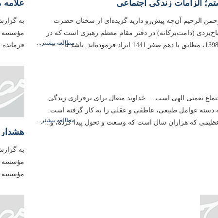
م؛ الزامات زندگی اجتماعی
رحمن الرحیم آن‌چه پیش‌رو دارید گزیده‌ای از سخنان حضرت
به گزارش
باح‌یزدی (دامت‌بركاته) در دفتر مقام معظم رهبری است كه در
مؤسسه آم
مطالعه بیشتر...
فرمانده 
تماع نعمتی الهی است ... خداوند متعال برای برقراری زندگی
دسته عوامل طبیعی،‌ عاطفی و عقلی را به کار گرفته است.
مطالعه بیشتر...
عظیمی که هزاران سال است که وسعت و تحول پیدا کرده، و...
به گزارش
مؤسسه آم
مؤسسه آم