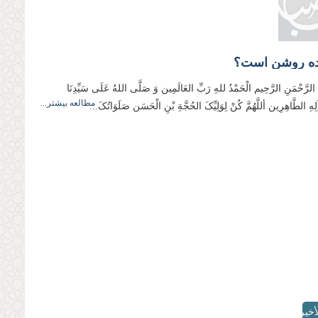
نده روشن است؟
ِ الرَّحْمَنِ الرَّحِيم الْحَمْدُ للهِ رَبِّ العَالَمِین وَ صَلَّی اللهُ عَلَی سَیِّدِنَا
مطالعه بیشتر...
لِهِ الطَّاهِرِین أللَّهُمَّ کُنْ لِوَلِیِّکَ الحُجَّةِ بْنِ الْحَسَن صَلَوَاتُکَ...
أخيرة