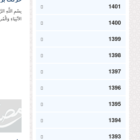
1401
بِسْمِ اللَّهِ الر
الأنْبِیَاءِ وَالْ
1400
1399
1398
1397
1396
1395
1394
1393