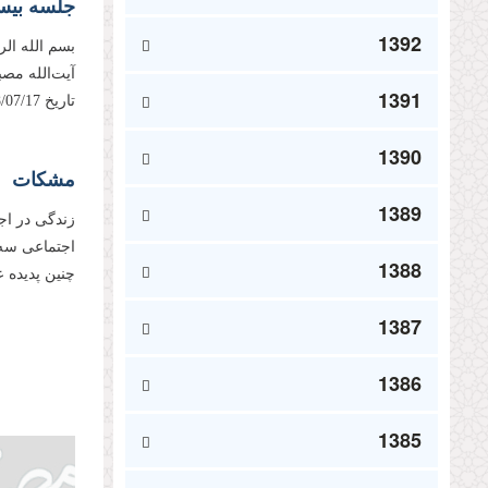
جلسه بیست
1392
بسم الله ال
آیت‌الله مص
1391
تاریخ 1398/07/17، مطابق با دهم صفر 1441 ایراد فرموده‌اند. باشد تا...
1390
مشکات
1389
زندگی در اج
اجتماعی سه 
1388
چنین پدیده 
1387
1386
1385