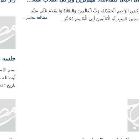
َّحْمَنِ الرَّحِيم الْحَمْدُللهِ رَبِّ الْعَالَمِینَ وَالصَّلاَةُ وَالسَّلامُ عَلَی سَیِّدِ
مطالعه بیشتر...
مُرسَلِین حَبِیبِ إلَهِ الْعَالَمِینَ أبِی الْقَاسِمِ مُحَمَّدٍ...
بسم الله
آیت‌الله
تاریخ 1398/07/24، مطابق با هفدهم صفر 1441 ایراد فرموده‌اند. باشد...