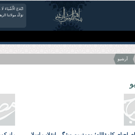
ابْتَدَعَ الْأَشْیَاءَ لَا 
تؤكّد مولاتنا الز
آرشیو
و
حرکت برای احیای کلمة‌الله؛ مهم‌ترین ویژگی انقلاب اسلامی ایران
راز کم