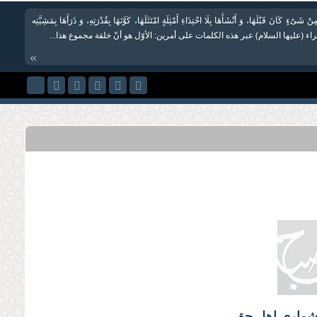
مِنْ شَیْ‏ءٍ كَانَ قَبْلَهَا، وَ أَنْشَأَهَا بِلَا احْتِذَاءِ أَمْثِلَةٍ امْتَثَلَهَا، كَوَّنَهَا بِقُدْرَتِهِ، وَ ذَرَأَهَا بِمَشِیَّتِه
هراء (علیها السلام) عبر هذه الكلمات على أمرین: الأوّل هو أنّ خلقة مجموع هذا...
»
‌شماری اهل حق