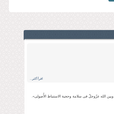
»
اقرأ أكثر...
نه وبین الله عزّوجلّ فی سلامة وحجیة الاستنباط الأُصولی».