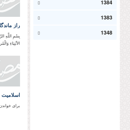
1384
1383
راز ماندگ
1348
بِسْمِ اللَّهِ الر
الأنْبِیَاءِ وَالْ
اسلامیت ا
برای خواندن
الصفح