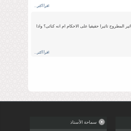
اقرأ أكثر...
ر المطروح تاثیرا حقیقیا على الاحكام ام انه كنائی؟ واذا
اقرأ أكثر...
 العالمیة للعلوم الإسلامیة
اقرأ أكثر...
 علنیة أمام مرأی العالم لا لأنهم یعارضون حكم الفقیه
سماحة الأستاذ