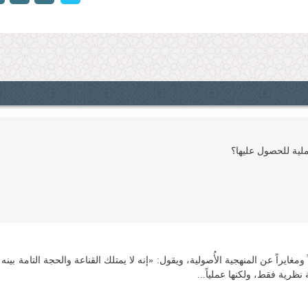
›
لیة للحصول علیها؟
 ومغایراً عن المنهجیة الأُصولیة، ویقول: «إنه لا یمتلك القناعة والحجة التامة بی
 نظریة فقط، ولكنها عملیاً...