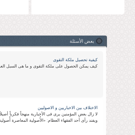
بعض الأسئلة
كیفیة تحصیل ملكة التقوى
كیف یمكن الحصول على ملكة التقوى و ما هی السبل العم
الاختلاف بین الاخباریین و الاصولیین
لا زال بعض المؤمنین یرى فی الأخباریة منهجاً فكریاً أصیلاً
ویفند رأی أحد الفقهاء العظام: «الأُصولیة المعاصرة أُصولیة