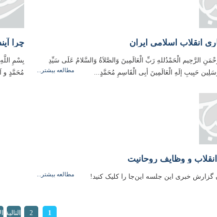
اری انقلاب اسلامی ایران
چرا آی
َّحْمَنِ الرَّحِيم الْحَمْدُللهِ رَبِّ الْعَالَمِینَ وَالصَّلاَةُ وَالسَّلامُ عَلَی سَیِّدِ
بِسْمِ اللَّه
مطالعه بیشتر...
مُرسَلِین حَبِیبِ إلَهِ الْعَالَمِینَ أبِی الْقَاسِمِ مُحَمَّدٍ...
مُحَمَّدٍ و آ
نقلاب و وظایف روحانیت
مطالعه بیشتر...
 گزارش خبری این‌ جلسه این‌جا را کلیک کنید!
ات
1
2
التالية
ال