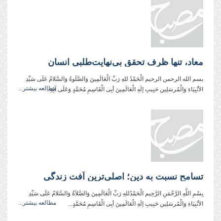
معاد، تنها ظرف تحقق بی‌نهایت‌طلبی انسان
بسم الله الرحمن الرحیم الْحَمْدُ للهِ رَبِّ الْعَالَمِینَ وَالصَّلَوةُ وَالسَّلامُ عَلَی سَیِّدِ
مطالعه بیشتر...
الأنْبِیَاءِ وَالْمُرسَلِین حَبِیبِ إلَهِ الْعَالَمِینَ أبِی الْقَاسِمِ مُحَمَّدٍ وَعَلَی آلِهِ...
تسامح نسبت به دین؛ اصلی‌ترین آفت زندگی
بِسْمِ اللَّهِ الرَّحْمَنِ الرَّحِیم الْحَمْدُللهِ رَبِّ الْعَالَمِینَ وَالصَّلاَةُ وَالسَّلامُ عَلَی سَیِّدِ
مطالعه بیشتر...
الأنْبِیَاءِ وَالْمُرسَلِین حَبِیبِ إلَهِ الْعَالَمِینَ أبِی الْقَاسِمِ مُحَمَّدٍ...