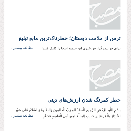
ترس از ملامت دوستان؛ خطرناک‌ترین مانع تبلیغ
مطالعه بیشتر...
برای خواندن گزارش خبری این جلسه اینجا را کلیک کنید!
خطر کمرنگ شدن ارزش‌های دینی
بِسْمِ اللَّهِ الرَّحْمَنِ الرَّحِیم الْحَمْدُ للهِ رَبِّ الْعَالَمِینَ وَالصَّلَوةُ وَالسَّلامُ عَلَی سَیِّدِ
مطالعه بیشتر...
الأنْبِیَاءِ وَالْمُرسَلِین حَبِیبِ إلَهِ الْعَالَمِینَ أبِی الْقَاسِمِ مُحَمَّدٍ...