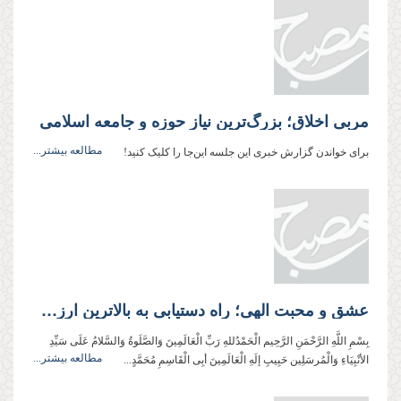
مربی اخلاق؛ بزرگ‌ترین نیاز حوزه و جامعه اسلامی
مطالعه بیشتر...
برای خواندن گزارش خبری این جلسه این‌جا را کلیک کنید!
عشق و محبت الهی؛ راه دستیابی به بالاترین ارزش عمل
بِسْمِ اللَّهِ الرَّحْمَنِ الرَّحِيم الْحَمْدُللهِ رَبِّ الْعَالَمِینَ وَالصَّلَوةُ وَالسَّلامُ عَلَی سَیِّدِ
مطالعه بیشتر...
الأنْبِیَاءِ وَالْمُرسَلِین حَبِیبِ إلَهِ الْعَالَمِینَ أبِی الْقَاسِمِ مُحَمَّدٍ...