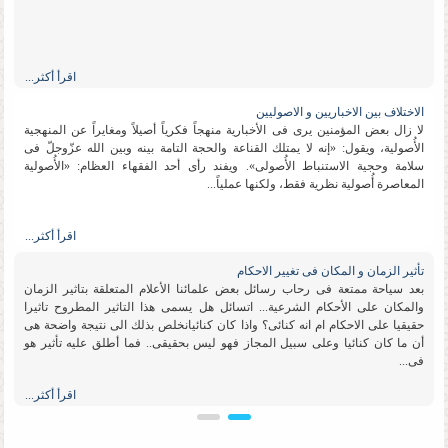
اقرأ أكثر...
الاختلاف بین الاخباریین و الاصولیین
لا زال بعض المؤمنین یرى فی الأخباریة منهجاً فكریاً أصیلاً ومغایراً عن المنهجیة
الأُصولیة، ویقول: «إنه لا یمتلك القناعة والحجة التامة بینه وبین الله عزّوجلّ فی
سلامة وحجیة الاستنباط الأُصولی». ویفند رأی أحد الفقهاء العظام: «الأُصولیة
المعاصرة أُصولیة نظریة فقط، ولكنها عملیاً...
اقرأ أكثر...
تأثیر الزمان و المكان فی تغییر الاحكام
بعد سیاحة ممتعة فی رحاب رسائل بعض علمائنا الأعلام المتعلقة بتاثیر الزمان
والمكان على الأحكام الشرعیة... اتسائل هل یسمى هذا التاثیر المطروح تاثیرا
حقیقیا على الاحكام ام انه كنائی؟ واذا كان كنائیانخلص بذلك الى نتیجة واضحة هی
أن ما كان كنائیا وعلى سبیل المجاز فهو لیس بحقیقی.. فما أطلق علیه تأثیر هو
فی...
اقرأ أكثر...
تقلید الاعلم