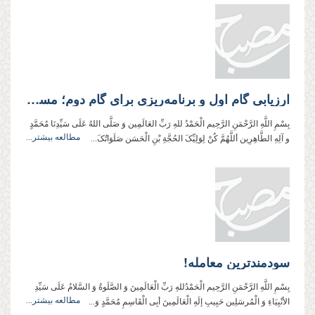
ارزیابی گام اول و برنامه‌ریزی برای گام دوم؛ مسئولان نظام و روحانیت
بِسْمِ اللَّهِ الرَّحْمَنِ الرَّحِيم الْحَمْدُ للهِ رَبِّ العَالَمِین وَ صَلَّی اللهُ عَلَی سَیِّدِنَا مُحَمَّدٍ
مطالعه بیشتر...
و آلِهِ الطَّاهِرِین أللَّهُمَّ کُنْ لِوَلِیِّکَ الحُجَّةِ بْنِ الْحَسَن صَلَوَاتُکَ...
سودمندترین معامله!
بِسْمِ اللَّهِ الرَّحْمَنِ الرَّحِيم الْحَمْدُللهِ رَبِّ الْعَالَمِینَ وَ الصَّلَوةُ وَ السَّلامُ عَلَی سَیِّدِ
مطالعه بیشتر...
الأنْبِیَاءِ وَ الْمُرسَلِین حَبِیبِ إلَهِ الْعَالَمِینَ أبِی الْقَاسِمِ مُحَمَّدٍ وَ...