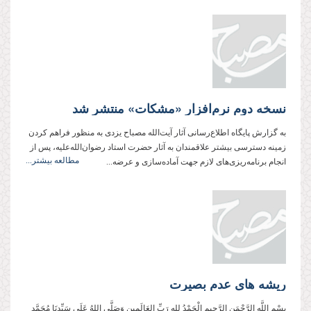
نسخه دوم نرم‌افزار «مشكات» منتشر شد
به گزارش پایگاه اطلاع‌رسانی آثار آیت‌الله مصباح یزدی به منظور فراهم کردن
زمینه دسترسی بیشتر علاقمندان به آثار حضرت استاد رضوان‌الله‌عليه، پس از
مطالعه بیشتر...
انجام برنامه‌ریزی‌های لازم جهت آماده‌سازی و عرضه...
ريشه های عدم بصيرت
بِسْمِ اللَّهِ الرَّحْمَنِ الرَّحِيم الْحَمْدُ للهِ رَبِّ العَالَمِین وَصَلَّی اللهُ عَلَی سَیِّدِنَا مُحَمَّدٍ