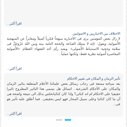
اقرأ أكثر...
الاختلاف بین الاخباریین و الاصولیین
لا زال بعض المؤمنین یرى فی الأخباریة منهجاً فكریاً أصیلاً ومغایراً عن المنهجیة
الأُصولیة، ویقول: «إنه لا یمتلك القناعة والحجة التامة بینه وبین الله عزّوجلّ فی
سلامة وحجیة الاستنباط الأُصولی». ویفند رأی أحد الفقهاء العظام: «الأُصولیة
المعاصرة أُصولیة نظریة فقط، ولكنها عملیاً...
اقرأ أكثر...
تأثیر الزمان و المكان فی تغییر الاحكام
بعد سیاحة ممتعة فی رحاب رسائل بعض علمائنا الأعلام المتعلقة بتاثیر الزمان
والمكان على الأحكام الشرعیة... اتسائل هل یسمى هذا التاثیر المطروح تاثیرا
حقیقیا على الاحكام ام انه كنائی؟ واذا كان كنائیانخلص بذلك الى نتیجة واضحة هی
أن ما كان كنائیا وعلى سبیل المجاز فهو لیس بحقیقی.. فما أطلق علیه تأثیر هو
فی...
اقرأ أكثر...
تقلید الاعلم