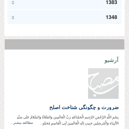
1383
1348
آرشیو
ضرورت و چگونگی شناخت اصلح
بِسْمِ اللَّهِ الرَّحْمَنِ الرَّحِیم الْحَمْدُللهِ رَبِّ الْعَالَمِینَ وَالصَّلاَةُ وَالسَّلامُ عَلَی سَیِّدِ
مطالعه بیشتر...
الأنْبِیَاءِ وَالْمُرسَلِین حَبِیبِ إلَهِ الْعَالَمِینَ أبِی الْقَاسِمِ مُحَمَّدٍ...