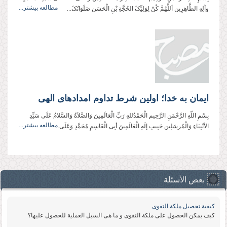
مطالعه بیشتر...
وآلِهِ الطَّاهِرِین أللَّهُمَّ کُنْ لِوَلِیِّکَ الحُجَّةِ بْنِ الْحَسَن صَلَوَاتُکَ...
ايمان به خدا؛ اولين شرط تداوم امدادهای الهی
بِسْمِ اللّهِ الرَّحْمَنِ الرَّحِيم الْحَمْدُللهِ رَبِّ الْعَالَمِینَ وَالصَّلاَةُ وَالسَّلامُ عَلَی سَیِّدِ
مطالعه بیشتر...
الأنْبِیَاءِ وَالْمُرسَلِین حَبِیبِ إلَهِ الْعَالَمِینَ أبِی الْقَاسِمِ مُحَمَّدٍ وَعَلَی...
بعض الأسئلة
كیفیة تحصیل ملكة التقوى
كیف یمكن الحصول على ملكة التقوى و ما هی السبل العملیة للحصول علیها؟