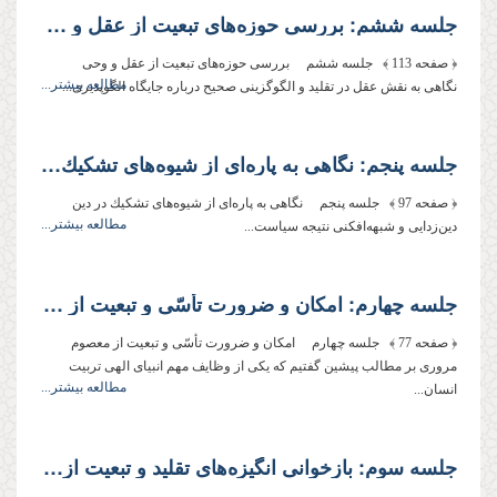
جلسه ششم: بررسى حوزه‌‌هاى تبعیت از عقل و وحى
﴿ صفحه 113 ﴾ جلسه ششم بررسى حوزه‌‌هاى تبعیت از عقل و وحى
مطالعه بیشتر...
نگاهى به نقش عقل در تقلید و الگوگزینى صحیح درباره جایگاه الگوپذیرى...
جلسه پنجم: نگاهى به پاره‌‌اى از شیوه‌‌هاى تشكیك در دین
﴿ صفحه 97 ﴾ جلسه پنجم نگاهى به پاره‌‌اى از شیوه‌‌هاى تشكیك در دین
مطالعه بیشتر...
دین‌‌زدایى و شبهه‌‌افكنى نتیجه سیاست...
جلسه چهارم: امكان و ضرورت تأسّى و تبعیت از معصوم
﴿ صفحه 77 ﴾ جلسه چهارم امكان و ضرورت تأسّى و تبعیت از معصوم
مرورى بر مطالب پیشین گفتیم كه یكى از وظایف مهم انبیاى الهى تربیت
مطالعه بیشتر...
انسان...
جلسه سوم: بازخوانى انگیزه‌‌هاى تقلید و تبعیت از دیگران