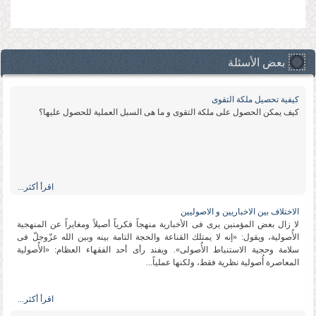
»
بعض الأسئلة
كیفیة تحصیل ملكة التقوى
كیف یمكن الحصول على ملكة التقوى و ما هی السبل العملیة للحصول علیها؟
اقرأ أكثر...
الاختلاف بین الاخباریین و الاصولیین
لا زال بعض المؤمنین یرى فی الأخباریة منهجاً فكریاً أصیلاً ومغایراً عن المنهجیة
الأُصولیة، ویقول: «إنه لا یمتلك القناعة والحجة التامة بینه وبین الله عزّوجلّ فی
سلامة وحجیة الاستنباط الأُصولی». ویفند رأی أحد الفقهاء العظام: «الأُصولیة
المعاصرة أُصولیة نظریة فقط، ولكنها عملیاً...
اقرأ أكثر...