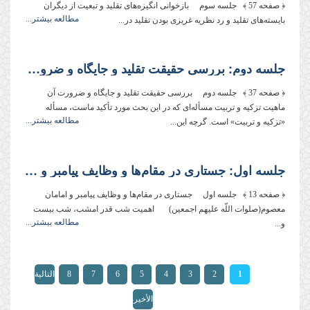
﴿ صفحه 57 ﴾ جلسه سوم بازخوانى انگیزه‌‌هاى تقلید و تبعیت از دیگران
مطالعه بیشتر...
بایسته‌‌هاى تقلید و رد نظریه غریزى بودن تقلید در...
جلسه دوم: بررسى حقیقت تقلید و جایگاه و ضرورت آن
﴿ صفحه 37 ﴾ جلسه دوم بررسى حقیقت تقلید و جایگاه و ضرورت آن
ماهیت تزكیه و تربیت مسأله‌‌اى كه در این بحث مورد تأكید ماست، مسأله
مطالعه بیشتر...
«تزكیه و تربیت» است. گرچه این...
جلسه اول: جستارى در مقام‌‌ها و وظایف پیامبر و امامان معصوم(صلوات اللّه علیهم اجمعین)
﴿ صفحه 13 ﴾ جلسه اول جستارى در مقام‌‌ها و وظایف پیامبر و امامان
معصوم(صلوات اللّه علیهم اجمعین) اهمیت شب قدر امشب، شب بیست
مطالعه بیشتر...
و...
الصفحات
1
2
3
4
5
6
7
8
التالية
›
الأخيرة