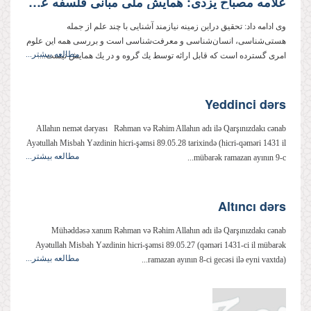
علامه مصباح یزدی: همایش ملی مبانی فلسفه علوم انسانی یك شروع منطقی برای تحول درعلوم انسانی است.
وی ادامه داد: تحقیق دراین زمینه نیازمند آشنایی با چند علم از جمله
هستی‌شناسی، انسان‌شناسی و معرفت‌شناسی است و بررسی همه این علوم
مطالعه بیشتر...
امری گسترده است كه قابل ارائه توسط یك گروه و در یك همایش نیست....
Yeddinci dərs
Allahın nemət dəryası Rəhman və Rəhim Allahın adı ilə Qarşınızdakı cənab
Ayətullah Misbah Yəzdinin hicri-şəmsi 89.05.28 tarixində (hicri-qəməri 1431 il
مطالعه بیشتر...
mübarək ramazan ayının 9-c...
Altıncı dərs
Mühəddəsə xanım Rəhman və Rəhim Allahın adı ilə Qarşınızdakı cənab
Ayətullah Misbah Yəzdinin hicri-şəmsi 89.05.27 (qəməri 1431-ci il mübarək
مطالعه بیشتر...
ramazan ayının 8-ci gecəsi ilə eyni vaxtda)...