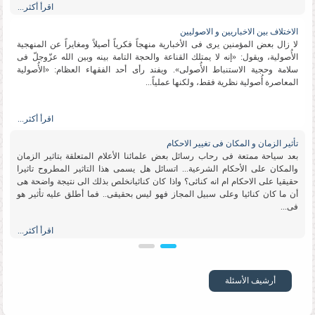
اقرأ أكثر...
الاختلاف بین الاخباریین و الاصولیین
لا زال بعض المؤمنین یرى فی الأخباریة منهجاً فكریاً أصیلاً ومغایراً عن المنهجیة
الأُصولیة، ویقول: «إنه لا یمتلك القناعة والحجة التامة بینه وبین الله عزّوجلّ فی
سلامة وحجیة الاستنباط الأُصولی». ویفند رأی أحد الفقهاء العظام: «الأُصولیة
المعاصرة أُصولیة نظریة فقط، ولكنها عملیاً...
اقرأ أكثر...
تأثیر الزمان و المكان فی تغییر الاحكام
بعد سیاحة ممتعة فی رحاب رسائل بعض علمائنا الأعلام المتعلقة بتاثیر الزمان
والمكان على الأحكام الشرعیة... اتسائل هل یسمى هذا التاثیر المطروح تاثیرا
حقیقیا على الاحكام ام انه كنائی؟ واذا كان كنائیانخلص بذلك الى نتیجة واضحة هی
أن ما كان كنائیا وعلى سبیل المجاز فهو لیس بحقیقی.. فما أطلق علیه تأثیر هو
فی...
اقرأ أكثر...
تقلید الاعلم
السلام علیكم ورحمة الله وبركاته ما رأی سماحتكم بوجوب تقلید الأعلم ؟ وماالدلیل
أرشیف الأسئلة
؟ الرجاء التوضیح بشیء من التفصیل ﻋلاء حسن الجامعة العالمیة للعلوم الإسلامیة