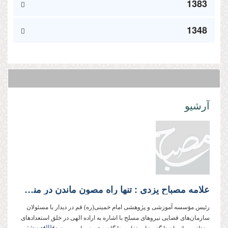
1383
1348
آرشیو
علامه مصباح یزدی : تنها راه مصون ماندن در منصب قضاوت، توکل بر خدا و توسل به اولیای اوست
رئیس مؤسسه آموزشی و پژوهشی امام خمینی(ره) قم در دیدار با مسئولان
سازمان‌های قضایی نیروهای مسلح با اشاره به اراده الهی در خلق استعدادهای
مطالعه بیشتر...