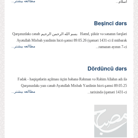
مطالعه بیشتر...
اسلام...
Beşinci dərs
Həmd, şükür və sənanın fərqləri بسم الله الرحمن الرحیم Qarşınızdakı cənab
Ayətullah Misbah yəzdinin hicri-şəmsi 89.05.26 (qəməri 1431-ci il mübarək
مطالعه بیشتر...
ramazan ayının 7-ci...
Dördüncü dərs
Fədək - həqiqətlərin açılması üçün bəhanə Rəhman və Rəhim Allahın adı ilə
Qarşınızdakı yazı cənab Ayətullah Misbah Yəzdinin hicri-şəmsi 89.05.25
مطالعه بیشتر...
tarixində (qəməri 1431-ci...