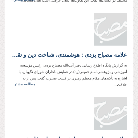
مختلف در انسان‌ها گفت: این تفاوت‌ها گاهی عرضی است یعنی انسانی...
علامه مصباح یزدی : هوشمندی، شناخت دین و تقوا سه رأس مثلث بصیرت هستند
به گزارش پایگاه اطلاع رسانی دفتر آیت‌الله مصباح یزدی، رئیس مؤسسه
آموزشی و پژوهشی امام خمینی(ره) در همایش ناظران شورای نگهبان، با
اشاره به تأکیدهای مقام معظم رهبری بر کسب بصیرت گفت: پس از به
مطالعه بیشتر...
خلافت...