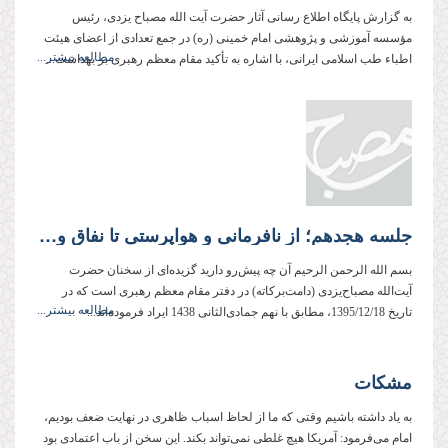
به گزارش پایگاه اطلاع رسانی آثار حضرت آیت الله مصباح یزدی، رئیس
مؤسسه آموزشی و پژوهشی امام خمینی (ره) در جمع تعدادی از اعضای هیئت
مطالعه بیشتر...
اطباء طب اسلامی ایرانی، با اشاره به تأکید مقام معظم رهبری بر بهداشت...
جلسه هجدهم؛ از نافرمانی و هواپرستی تا نفاق و ناتوانی از درک حقایق
بسم الله الرحمن الرحیم آن چه پیش‌رو دارید گزیده‌ای از سخنان حضرت
آیت‌الله مصباح‌یزدی (دامت‌بركاته) در دفتر مقام معظم رهبری است كه در
مطالعه بیشتر...
تاریخ 1395/12/18، مطابق با نهم جمادی‌الثانی 1438 ایراد فرموده‌اند...
مشکات
به یاد داشته باشیم وقتی که ما از لحاظ اسباب ظاهری در نهایت ضعف بودیم،
امام می‌فرمود: آمریکا هیچ غلطی نمی‌تواند بکند. این سخن از باب اعتمادی بود