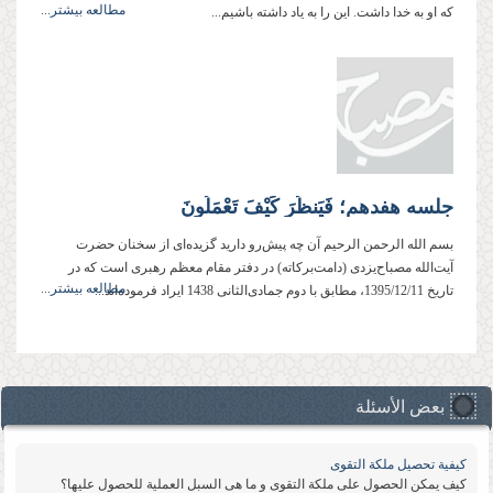
مطالعه بیشتر...
که او به خدا داشت. این را به یاد داشته باشیم...
جلسه هفدهم؛ فَیَنظُرَ كَیْفَ تَعْمَلُونَ
بسم الله الرحمن الرحیم آن چه پیش‌رو دارید گزیده‌ای از سخنان حضرت
آیت‌الله مصباح‌یزدی (دامت‌بركاته) در دفتر مقام معظم رهبری است كه در
مطالعه بیشتر...
تاریخ 1395/12/11، مطابق با دوم جمادی‌الثانی 1438 ایراد فرموده‌اند...
بعض الأسئلة
كیفیة تحصیل ملكة التقوى
كیف یمكن الحصول على ملكة التقوى و ما هی السبل العملیة للحصول علیها؟