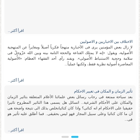
اقرأ أكثر...
الاختلاف بین الاخباریین و الاصولیین
لا زال بعض المؤمنین یرى فی الأخباریة منهجاً فكریاً أصیلاً ومغایراً عن المنهجیة
الأُصولیة، ویقول: «إنه لا یمتلك القناعة والحجة التامة بینه وبین الله عزّوجلّ فی
سلامة وحجیة الاستنباط الأُصولی». ویفند رأی أحد الفقهاء العظام: «الأُصولیة
المعاصرة أُصولیة نظریة فقط، ولكنها عملیاً...
اقرأ أكثر...
تأثیر الزمان و المكان فی تغییر الاحكام
بعد سیاحة ممتعة فی رحاب رسائل بعض علمائنا الأعلام المتعلقة بتاثیر الزمان
والمكان على الأحكام الشرعیة... اتسائل هل یسمى هذا التاثیر المطروح تاثیرا
حقیقیا على الاحكام ام انه كنائی؟ واذا كان كنائیانخلص بذلك الى نتیجة واضحة هی
أن ما كان كنائیا وعلى سبیل المجاز فهو لیس بحقیقی.. فما أطلق علیه تأثیر هو
فی...
اقرأ أكثر...