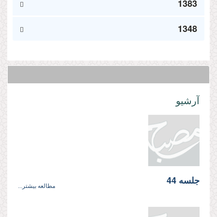
1383
1348
آرشیو
جلسه 44
مطالعه بیشتر...