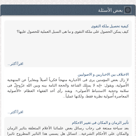
بعض الأسئلة
كیفیة تحصیل ملكة التقوى
كیف یمكن الحصول على ملكة التقوى و ما هی السبل العملیة للحصول علیها؟
اقرأ أكثر...
الاختلاف بین الاخباریین و الاصولیین
لا زال بعض المؤمنین یرى فی الأخباریة منهجاً فكریاً أصیلاً ومغایراً عن المنهجیة
الأُصولیة، ویقول: «إنه لا یمتلك القناعة والحجة التامة بینه وبین الله عزّوجلّ فی
سلامة وحجیة الاستنباط الأُصولی». ویفند رأی أحد الفقهاء العظام: «الأُصولیة
المعاصرة أُصولیة نظریة فقط، ولكنها عملیاً...
اقرأ أكثر...
تأثیر الزمان و المكان فی تغییر الاحكام
بعد سیاحة ممتعة فی رحاب رسائل بعض علمائنا الأعلام المتعلقة بتاثیر الزمان
والمكان على الأحكام الشرعیة... اتسائل هل یسمى هذا التاثیر المطروح تاثیرا