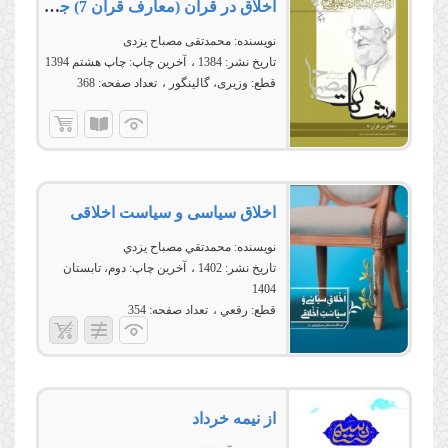
اخلاق در قرآن (معارف قرآن 7) جلد سوم
نویسنده:
محمدتقی مصباح یزدی
تاریخ نشر:
1384
آخرین چاپ:
چاپ هشتم 1394
قطع:
وزیری، گالینگور
تعداد صفحه:
368
اخلاق سياسی و سياست اخلاقی
نویسنده:
محمدتقي مصباح يزدي
تاریخ نشر:
1402
آخرین چاپ:
دوم، تابستان
1404
قطع:
رقعي
تعداد صفحه:
354
از نیمه خرداد