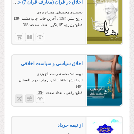
اخلاق در قرآن (معارف قرآن 7) جلد سوم
نویسنده:
محمدتقی مصباح یزدی
تاریخ نشر:
1384
آخرین چاپ:
چاپ هشتم 1394
قطع:
وزیری، گالینگور
تعداد صفحه:
368
اخلاق سياسی و سياست اخلاقی
نویسنده:
محمدتقي مصباح يزدي
تاریخ نشر:
1402
آخرین چاپ:
دوم، تابستان
1404
قطع:
رقعي
تعداد صفحه:
354
از نیمه خرداد