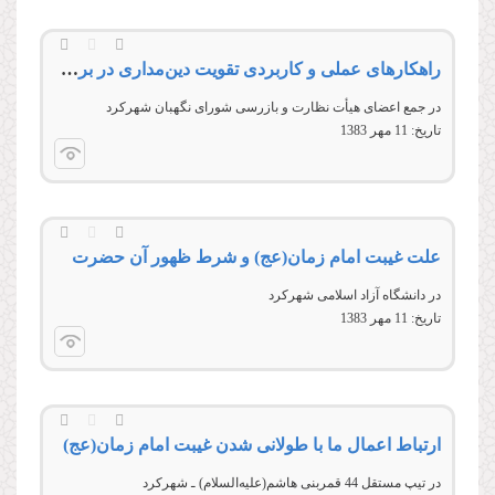
راهکارهای عملی و کاربردی تقویت دین‌مداری در برابر آسیب‌ها
در جمع اعضاى هیأت نظارت و بازرسى شوراى نگهبان شهركرد
تاریخ:
11 مهر 1383
علت غیبت امام زمان‌(عج) و شرط ظهور آن حضرت
در دانشگاه آزاد اسلامى شهركرد
تاریخ:
11 مهر 1383
ارتباط اعمال ما با طولانی شدن غیبت امام زمان(عج)
در تیپ مستقل 44 قمربنى هاشم(علیه‌السلام) ـ شهركرد