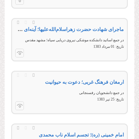
ماجرای شهادت حضرت زهرا‌سلام‌‌الله‌‌عليها؛ آینه‌ای برای شناخت خطر حبّ دنیا
در جمع اساتيد دانشكده موشكى نيروى دريايى سپاه؛ مشهد مقدس
تاریخ:
01 مرداد 1383
ارمغان فرهنگ غربی؛ دعوت به حیوانیت
در جمع دانشجويان رفسنجانى
تاریخ:
25 تير 1383
امام خمینی (ره)؛ تجسم اسلام ناب محمدی