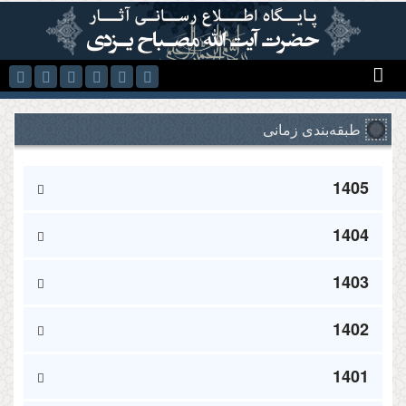
رفتن به محتوای اصلی
طبقه‌بندی زمانی
1405
1404
1403
1402
1401