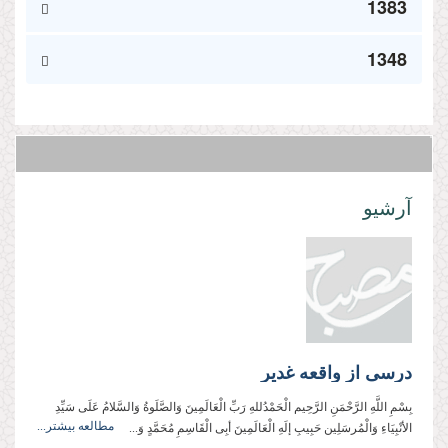
1383
1348
آرشیو
درسی از واقعه غدیر
بِسْمِ اللَّهِ الرَّحْمَنِ الرَّحِيم الْحَمْدُللهِ رَبِّ الْعَالَمِینَ وَالصَّلَوةُ وَالسَّلامُ عَلَی سَیِّدِ
مطالعه بیشتر...
الأنْبِیَاءِ وَالْمُرسَلِین حَبِیبِ إلَهِ الْعَالَمِینَ أبِی الْقَاسِمِ مُحَمَّدٍ وَ...