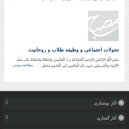
تحولات اجتماعی و وظیفه طلاب و روحانیت
بِسْمِ اللَّهِ الرَّحْمَنِ الرَّحِیم الْحَمْدُللهِ رَبِّ الْعَالَمِینَ وَالصَّلاَةُ وَالسَّلامُ عَلَی سَیِّدِ
مطالعه بیشتر...
الأنْبِیَاءِ وَالْمُرسَلِین حَبِیبِ إلَهِ الْعَالَمِینَ أبِی الْقَاسِمِ مُحَمَّدٍ...
آثار نوشتاری
آثار گفتاری