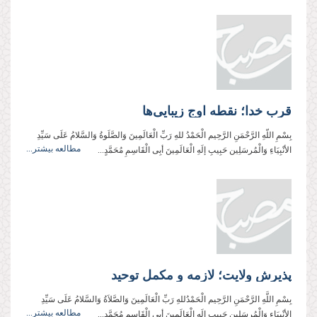
قرب خدا؛ نقطه اوج زیبایی‌ها
بِسْمِ اللّهِ الرَّحْمَنِ الرَّحِیم الْحَمْدُ للهِ رَبِّ الْعَالَمِینَ وَالصَّلَوةُ وَالسَّلامُ عَلَی سَیِّدِ
مطالعه بیشتر...
الأنْبِیَاءِ وَالْمُرسَلِین حَبِیبِ إلَهِ الْعَالَمِینَ أبِی الْقَاسِمِ مُحَمَّدٍ...
پذيرش ولايت؛ لازمه و مكمل توحيد
بِسْمِ اللَّهِ الرَّحْمَنِ الرَّحِيم الْحَمْدُللهِ رَبِّ الْعَالَمِینَ وَالصَّلاَةُ وَالسَّلامُ عَلَی سَیِّدِ
مطالعه بیشتر...
الأنْبِیَاءِ وَالْمُرسَلِین حَبِیبِ إلَهِ الْعَالَمِینَ أبِی الْقَاسِمِ مُحَمَّدٍ...