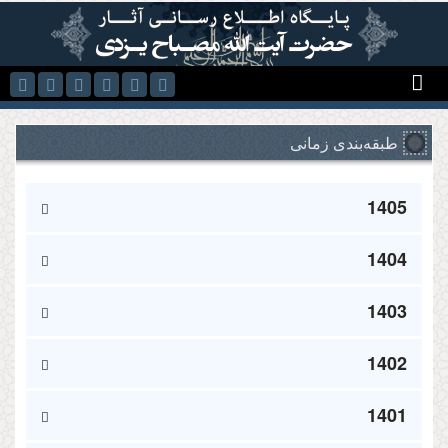
رفتن به محتوای اصلی
طبقه‌بندی زمانی
1405
1404
1403
1402
1401