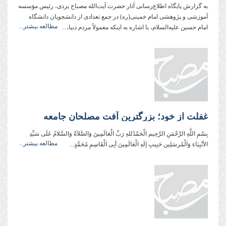
به گزارش پایگاه اطلاع‌رسانی آثار حضرت آیت‌الله مصباح یزدی، رئیس مؤسسه
آموزشی و پژوهشی امام خمینی(ره) در جمع تعدادی از دانشجویان دانشگاه
مطالعه بیشتر...
امام حسین علیه‌السلام، با اشاره به اینکه معمولاً مردم دنیا،...
غفلت از خود؛ بزرگترین آفت مصلحان جامعه
بِسْمِ اللَّهِ الرَّحْمَنِ الرَّحِیم الْحَمْدُللهِ رَبِّ الْعَالَمِینَ وَالصَّلاَةُ وَالسَّلامُ عَلَی سَیِّدِ
مطالعه بیشتر...
الأنْبِیَاءِ وَالْمُرسَلِین حَبِیبِ إلَهِ الْعَالَمِینَ أبِی الْقَاسِمِ مُحَمَّدٍ...