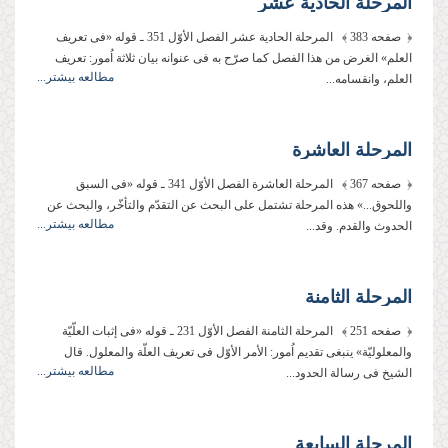
المرحلة الحادیة عشر
﴿ صفحه 383 ﴾ المرحلة الحادیة عشر الفصل الأوّل 351 ـ قوله «فی تعریف
العلم» الغرض من هذا الفصل كما صرّح به فی عنوانه بیان ثلاثة اُمور: تعریف
مطالعه بیشتر...
العلم، وانقسامه...
المرحلة العاشرة
﴿ صفحه 367 ﴾ المرحلة العاشرة الفصل الأوّل 341 ـ قوله «فی السبق
واللحوق...» هذه المرحلة تشتمل على البحث عن التقدّم والتأخّر، والبحث عن
مطالعه بیشتر...
الحدوث والقدم. وقد...
المرحلة الثامنة
﴿ صفحه 251 ﴾ المرحلة الثامنة الفصل الأوّل 231 ـ قوله «فی إثبات العلّیّة
والمعلولیّة» ینبغی تقدیم اُمور: الأمر الأوّل فی تعریف العلّة والمعلول. قال
مطالعه بیشتر...
الشیخ فی رسالة الحدود...
المرحلة السابعة