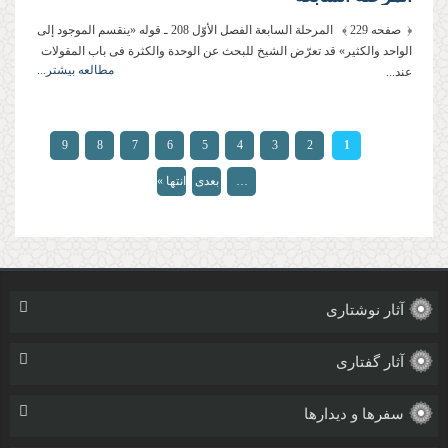
﴿ صفحه 229 ﴾ المرحلة السابعة الفصل الأوّل 208 ـ قوله «ینقسم الموجود إلى
الواحد والكثیر» قد تعرّض الشیخ للبحث عن الوحدة والكثرة فی باب المقولات
مطالعه بیشتر...
عند...
صفحه‌ها
9
8
7
6
5
4
3
2
1
…
بعدی
انتها »
›
آثار نوشتاری
آثار گفتاری
سفرها و دیدارها