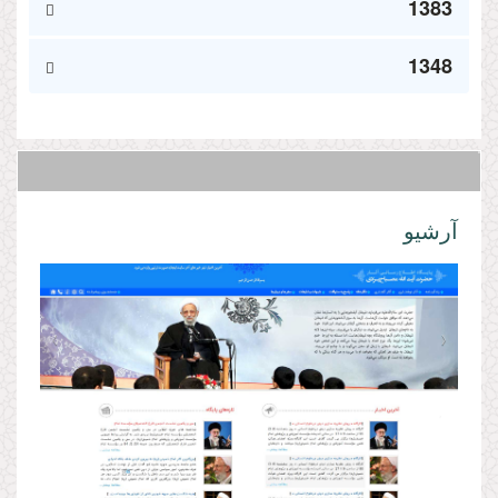
1383
1348
آرشیو