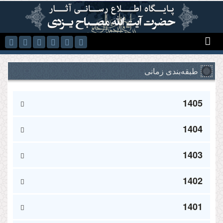
رفتن به محتوای اصلی
طبقه‌بندی زمانی
1405
1404
1403
1402
1401