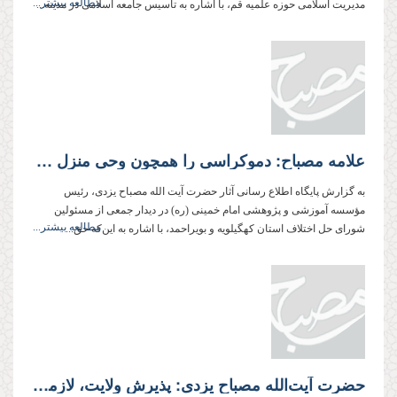
مطالعه بیشتر...
مدیریت اسلامی حوزه علمیه قم، با اشاره به تأسیس جامعه اسلامی در مدینه...
علامه مصباح: دموکراسی را همچون وحی منزل و مقدس‌تر از همه مقدسات می‌دانند
به گزارش پایگاه اطلاع رسانی آثار حضرت آیت الله مصباح یزدی، رئیس
مؤسسه آموزشی و پژوهشی امام خمینی (ره) در دیدار جمعی از مسئولین
مطالعه بیشتر...
شورای حل اختلاف استان کهگیلویه و بویراحمد، با اشاره به این‌که حق...
حضرت آیت‌الله مصباح یزدی: پذیرش ولایت، لازمه و مکمل توحید است