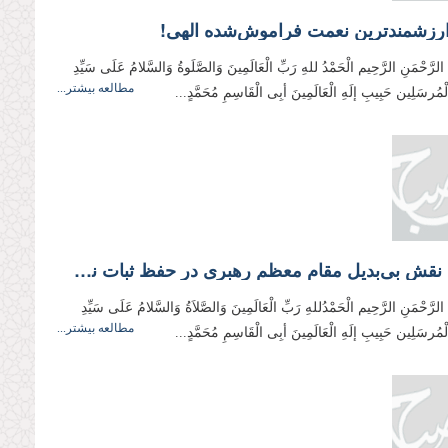
ارزشمند‌ترین نعمت فراموش‌شده الهی!
ِ الرَّحْمَنِ الرَّحِیم الْحَمْدُ للهِ رَبِّ الْعَالَمِینَ وَالصَّلَوةُ وَالسَّلامُ عَلَی سَیِّدِ
مطالعه بیشتر...
وَالْمُرسَلِین حَبِیبِ إلَهِ الْعَالَمِینَ أبِی الْقَاسِمِ مُحَمَّدٍ...
واکاوی نقش بی‌بدیل مقام معظم رهبری در حفظ ثبات نظام
 الرَّحْمَنِ الرَّحِیم الْحَمْدُللهِ رَبِّ الْعَالَمِینَ وَالصَّلاَةُ وَالسَّلامُ عَلَی سَیِّدِ
مطالعه بیشتر...
وَالْمُرسَلِین حَبِیبِ إلَهِ الْعَالَمِینَ أبِی الْقَاسِمِ مُحَمَّدٍ...