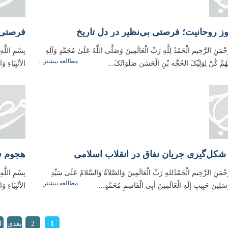
 روحانیت؛ فرصتی بی‌نظیر در دل تاریخ
فرصتی 
َحْمَنِ الرَّحِیم الْحَمْدُ لِلَّهِ رَبِّ الْعَالَمِينَ وَصَلَّى اللَّهُ عَلَىٰ مُحَمَّدٍ وَآلِهِ
بِسْمِ اللَّهِ
مطالعه بیشتر...
َهُمَّ کُنْ لِوَلِیِّکَ الحُجَّه بْنِ الْحَسَن صَلَوَاتُکَ...
الأنْبِیَاءِ 
 شکل‌گیری جریان نفاق در انقلاب اسلامی
هجوم فر
َّحْمَنِ الرَّحِيم الْحَمْدُللهِ رَبِّ الْعَالَمِینَ وَالصَّلاَةُ وَالسَّلامُ عَلَی سَیِّدِ
بِسْمِ اللَّهِ
مطالعه بیشتر...
مُرسَلِین حَبِیبِ إلَهِ الْعَالَمِینَ أبِی الْقَاسِمِ مُحَمَّدٍ...
الأنْبِیَاءِ 
ها
1
2
بعدی
ا