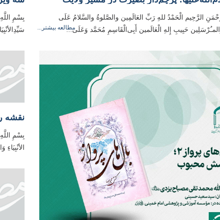
رَّحْمَنِ الرَّحِیم الْحَمْدُ للهِ رَبِّ العَالَمِین والصَّلوةُ والسَّلامُ عَلَی
بِسْمِ اللَّه
مطالعه بیشتر...
ِ وَالمـُرْسَلِین حَبِیبِ إِلهِ الْعَالَمین أَبِی‌الْقَاسِمِ مُحَمَّد وَعَلَی...
سَیِّدِالأنْب
نقشه‌ ر
بِسْمِ اللَّه
الأنْبِیَاءِ 