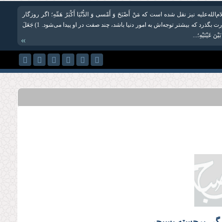
لله‌علیه نیز نقل شده است که مَنْ‏ أَصْبَحَ‏ وَ أَمْسى‏ وَ الدُّنْیَا أَكْبَرُ هَمِّهِ؛ اگر روزگار
کسی به این صورت بگذرد که بیشتر توجه‌اش به امور دنیا باشد، چند صفت در او پیدا می‌شود. 1) جَعَلَ
َیْنَ عَیْنَیْهِ؛...
»
گی برجسته بسیجی