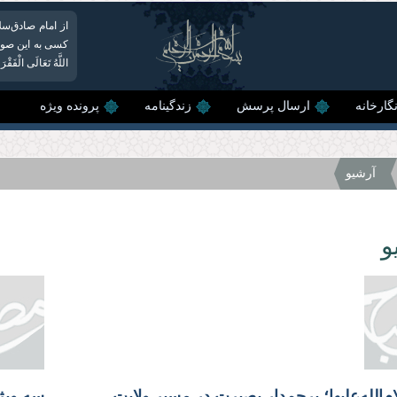
از امام صادق‌سلام‌ا
اللَّهُ تَعَالَى الْفَقْرَ ب
گارخانه
ارسال پرسش
زندگینامه
پرونده ویژه
آرشیو
و
‌‌الله‌‌عليها؛ پرچم‌دار بصیرت در مسیر ولایت
سه ویژ