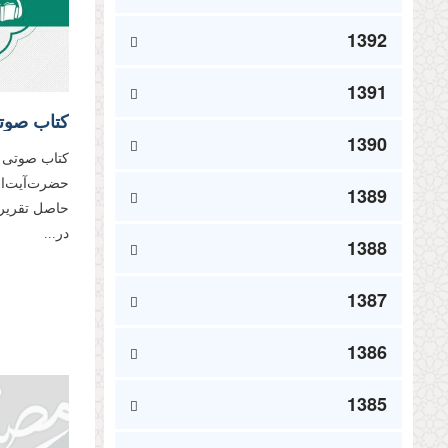
1392
1391
کتاب صوتی
1390
کتاب صوتی «ب
حضرت‌آیت‌الل
1389
حاصل تقریر د
در...
1388
1387
1386
1385