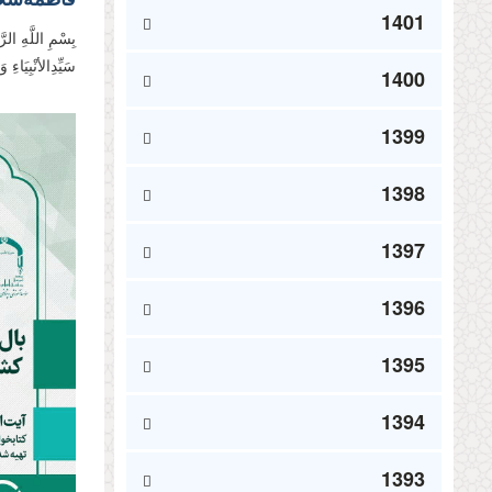
1401
بِسْمِ اللَّهِ ال
سَیِّدِالأنْبِیَاء
1400
1399
1398
1397
1396
1395
1394
1393