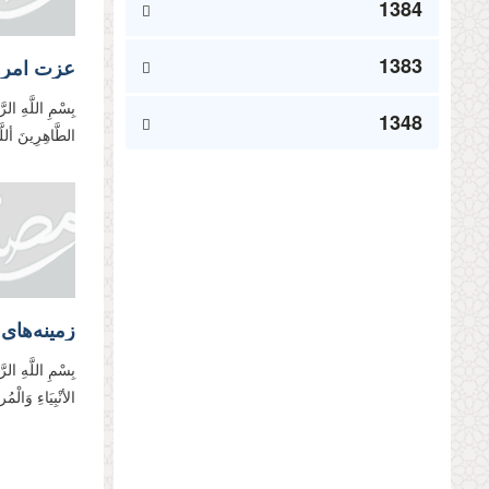
1384
1383
عزت امروز
بِسْمِ اللَّهِ الرّ
1348
الطَّاهِرِينَ أللّ
زمینه‌های
بِسْمِ اللَّهِ الر
الأنْبِیَاءِ وَالْ
صفحه‌