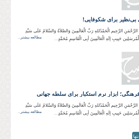
بی‌نظیر برای شکوفایی!
 الرَّحْمَنِ الرَّحِيم الْحَمْدُللهِ رَبِّ الْعَالَمِینَ وَالصَّلاَةُ وَالسَّلامُ عَلَی سَیِّدِ
مطالعه بیشتر...
وَالْمُرسَلِین حَبِیبِ إلَهِ الْعَالَمِینَ أبِی الْقَاسِمِ مُحَمَّدٍ...
هنگی؛ ابزار نرم استکبار برای سلطه جهانی
 الرَّحْمَنِ الرَّحِیم الْحَمْدُللهِ رَبِّ الْعَالَمِینَ وَالصَّلاَةُ وَالسَّلامُ عَلَی سَیِّدِ
مطالعه بیشتر...
وَالْمُرسَلِین حَبِیبِ إلَهِ الْعَالَمِینَ أبِی الْقَاسِمِ مُحَمَّدٍ...
نتها