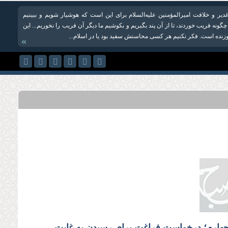
دیر و خلافت امیرالمؤمنین علیه‌السلام براى این است كه هوشیار شویم و ببینیم
ونه فریب خوردند، تا از آن پند بگیریم و بکوشیم ما دیگر آن فریب را نخوریم... این
موزنده است. فكر نكنیم هر كسى محاسنش سفید بود یا در اسلام...
»
هارم؛ درخواست فراغت برای رسیدن به غایت