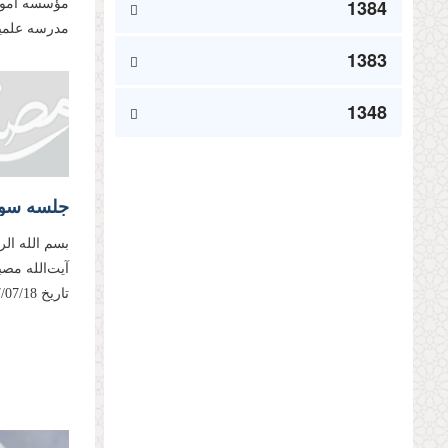
1384
مؤسسه آموزش
مدرسه علمیه 
1383
1348
جلسه سوم؛
بسم الله ال
آیت‌الله مص
تاریخ 1397/07/18، مطابق با سی‌ام محرم الحرام 1440 ایراد فرموده‌اند...