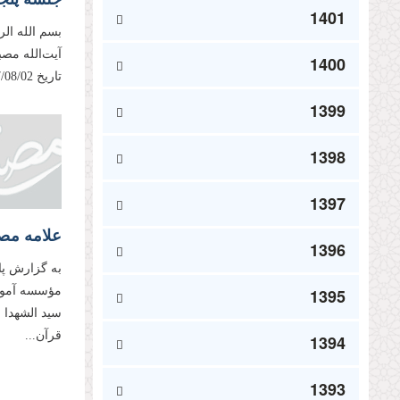
1401
بسم الله ال
آیت‌الله مص
1400
تاریخ 1397/08/02، مطابق با چهاردهم صفر1440 ایراد فرموده‌اند. باشد...
1399
1398
1397
علامه مصب
1396
به گزارش پا
مؤسسه آموز
1395
سید الشهدا و
قرآن...
1394
1393