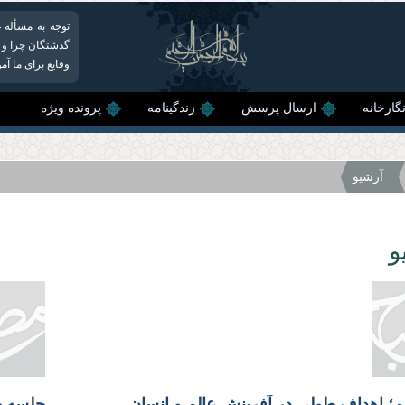
توجه به مسأله غ
گذشتگان چرا و چگ
وقایع براى ما آ
گارخانه
ارسال پرسش
زندگینامه
پرونده ویژه
آرشیو
و
؛ اهداف طولی در آفرینش عالم و انسان
جلسه چ