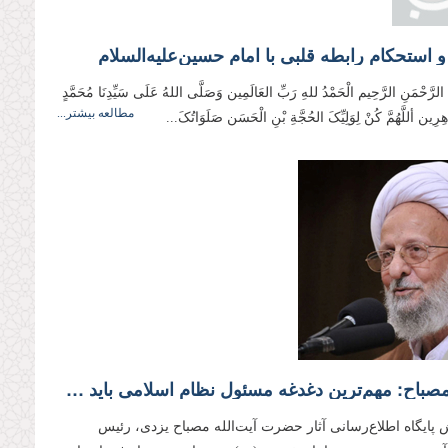
و استحکام رابطه قلبی با امام حسین‌علیه‌السلام
ِ الرَّحْمَنِ الرَّحِيم الْحَمْدُ للهِ رَبِّ العَالَمِین وَصَلَّی اللهُ عَلَی سَیِّدِنَا مُحَمَّدٍ
مطالعه بیشتر...
هِرِین أللَّهُمَّ کُنْ لِوَلِیِّکَ الحُجَّةِ بْنِ الْحَسَن صَلَوَاتُکَ...
علامه مصباح: مهم‌ترین دغدغه مسئول نظام اسلامی باید کسب رضای الهی و خدمت به خلق خدا باشد
 پایگاه اطلاع‌رسانی آثار حضرت آیت‌الله مصباح یزدی، رئیس