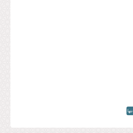
نتها
»