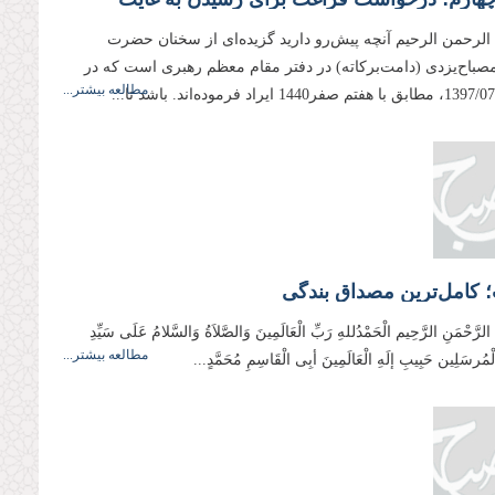
 الرحمن الرحیم آنچه پیش‌رو دارید گزیده‌ای از سخنان حضرت
 مصباح‌یزدی (دامت‌بركاته) در دفتر مقام معظم رهبری است كه در
مطالعه بیشتر...
 کامل‌ترین مصداق بندگی
 الرَّحْمَنِ الرَّحِيم الْحَمْدُللهِ رَبِّ الْعَالَمِینَ وَالصَّلاَةُ وَالسَّلامُ عَلَی سَیِّدِ
مطالعه بیشتر...
وَالْمُرسَلِین حَبِیبِ إلَهِ الْعَالَمِینَ أبِی الْقَاسِمِ مُحَمَّدٍ...