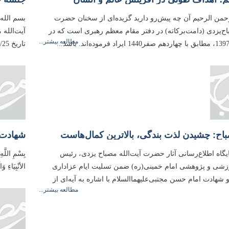
رحمن الرحیم آن چه پیش‌رو دارید گزیده‌ای از سخنان حضرت
بسم الله
باح‌یزدی (دامت‌بركاته) در دفتر مقام معظم رهبری است كه در
آیت‌الله
مطالعه بیشتر...
تاریخ 1397/07/25، مطابق با هفتم صفر1440 ایراد فرموده‌اند. باشد تا...
اح: چشیدن لذت بندگی، بالاترین کمال‌هاست
شهادت؛
یگاه اطلاع‌رسانی آثار حضرت آیت‌الله مصباح یزدی، رئیس
بِسْمِ اللَّهِ
شی و پژوهشی امام خمینی(ره) ضمن تسلیت ایام عزاداری
الأنْبِیَاءِ 
 شهادت امام حسن مجتبی‌علیهماالسلام با اشاره به آیه‌ای از
مطالعه بیشتر...