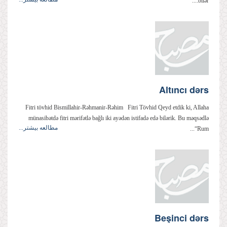
bilər....
Altıncı dərs
Fitri tövhid Bismillahir-Rəhmanir-Rəhim Fitri Tövhid Qeyd etdik ki, Allaha
münasibətdə fitri mərifətlə bağlı iki ayədən istifadə edə bilərik. Bu məqsədlə
مطالعه بیشتر...
“Rum...
Beşinci dərs