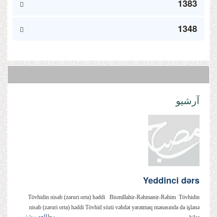
1383
1348
آرشیو
Yeddinci dərs
Tövhidin nisab (zəruri orta) həddi Bismillahir-Rəhmanir-Rəhim Tövhidin
nisab (zəruri orta) həddi Tövhid sözü vəhdət yaratmaq mənasında da işlənə
مطالعه بیشتر...