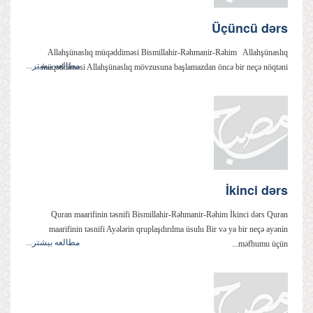
Üçüncü dərs
Allahşünaslıq müqəddiməsi Bismillahir-Rəhmanir-Rəhim Allahşünaslıq
مطالعه بیشتر...
müqəddiməsi Allahşünaslıq mövzusuna başlamazdan öncə bir neçə nöqtəni...
İkinci dərs
Quran maarifinin təsnifi Bismillahir-Rəhmanir-Rəhim İkinci dərs Quran
maarifinin təsnifi Ayələrin qruplaşdırılma üsulu Bir və ya bir neçə ayənin
مطالعه بیشتر...
məfhumu üçün...