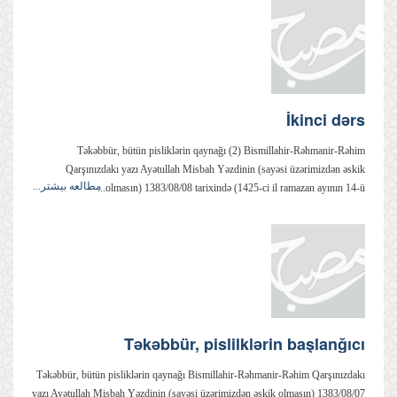
İkinci dərs
Təkəbbür, bütün pisliklərin qaynağı (2) Bismillahir-Rəhmanir-Rəhim
Qarşınızdakı yazı Ayətullah Misbah Yəzdinin (sayəsi üzərimizdən əskik
مطالعه بیشتر...
olmasın) 1383/08/08 tarixində (1425-ci il ramazan ayının 14-ü...
Təkəbbür, pislilklərin başlanğıcı
Təkəbbür, bütün pisliklərin qaynağı Bismillahir-Rəhmanir-Rəhim Qarşınızdakı
yazı Ayətullah Misbah Yəzdinin (sayəsi üzərimizdən əskik olmasın) 1383/08/07