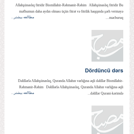
Allahşünaslıq fitridir Bismillahir-Rəhmanir-Rəhim Allahşünaslıq fitridir Bu
məfhumun daha aydın olması üçün fitrət və fitrilik haqqında şərh verməyə
مطالعه بیشتر...
məcburuq....
Dördüncü dərs
Dəlillərlə Allahşünaslıq, Quranda Allahın varlığına əqli dəlillər Bismillahir-
Rəhmanir-Rəhim Dəlillərlə Allahşünaslıq, Quranda Allahın varlığına əqli
مطالعه بیشتر...
dəlillər Qurani-kərimdə...