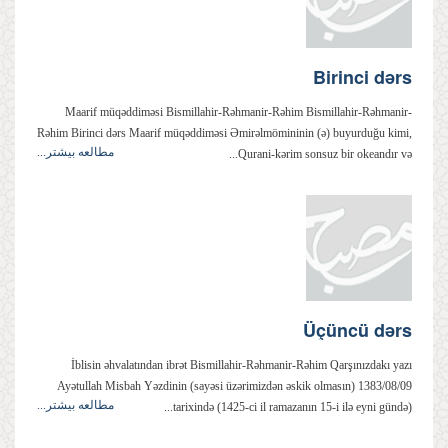
Birinci dərs
Maarif müqəddiməsi Bismillahir-Rəhmanir-Rəhim Bismillahir-Rəhmanir-
Rəhim Birinci dərs Maarif müqəddiməsi Əmirəlmömininin (ə) buyurduğu kimi,
مطالعه بیشتر...
Qurani-kərim sonsuz bir okeandır və...
Üçüncü dərs
İblisin əhvalatından ibrət Bismillahir-Rəhmanir-Rəhim Qarşınızdakı yazı
Ayətullah Misbah Yəzdinin (sayəsi üzərimizdən əskik olmasın) 1383/08/09
مطالعه بیشتر...
tarixində (1425-ci il ramazanın 15-i ilə eyni gündə)...