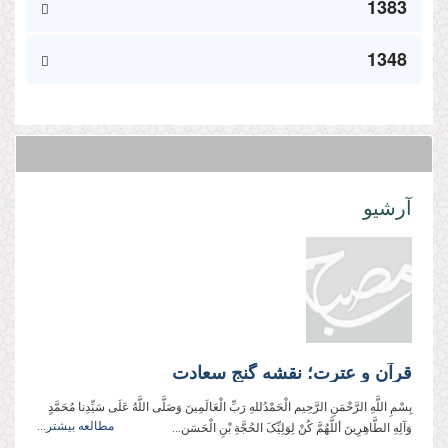
1383
1348
آرشیو
قرآن و عترت؛ نقشه گنج سعادت
بِسْمِ اللَّهِ الرَّحْمَنِ الرَّحِيم الْحَمْدُللهِ رَبِّ الْعَالَمِینَ وَصَلَّی اللَّهُ عَلَی سَيِّدِنا مُحَمَّدٍ
مطالعه بیشتر...
وَآلِهِ الطَّاهِرِینَ أللَّهُمَّ کُنْ لِوَلِیِّکَ الحُجَّةِ بْنِ الْحَسَن...