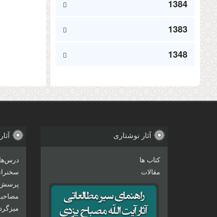
1384
1383
1348
آثار نوشتاری
آثار
کتاب ها
درس‌ها
مقالات
سخنرانی
پرسش 
مصاحبه‌
میزگرد