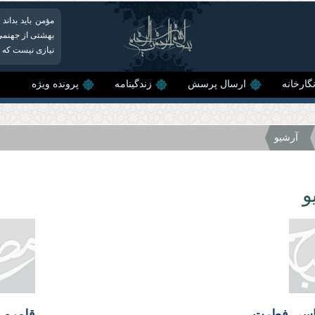
مؤمن باید بدان
بهشتی از جهنمی 
نیازی نیست كه با
گارخانه
ارسال پرسش
زندگینامه
پرونده ویژه
آرشیو
و
ناسی فطرت
قلمرو 