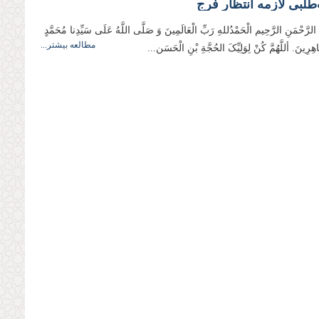
لبی لازمه انتظار فرج
 الرَّحْمَنِ الرَّحِيم الْحَمْدُللهِ رَبِّ الْعَالَمِینَ وَ صَلَّی اللَّهُ عَلَی سَيِّدِنا مُحَمَّدٍ
مطالعه بیشتر...
اهِرِینَ. أللَّهُمَّ کُنْ لِوَلِیِّکَ الحُجَّةِ بْنِ الْحَسَن...