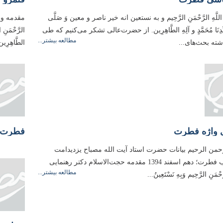
للَّهِ الرَّحْمَنِ الرَّحِيم و به نستعین انه خیر ناصر و معین وَ صَلَّی
مقدمه و م
َیِّدِنَا مُحَمَّدٍ و آلِهِ الطَّاهِرِین. از حضرت‌عالی تشکر می‌کنیم که طی
الرَّحْمَنِ ا
مطالعه بیشتر...
ته بحث‌های...
الطَّاهِرِین
ی واژه فطرت
فطرت ا
رحمن الرحیم بیانات حضرت استاد آیت الله مصباح یزدیدامت
برکاته در باب فطرت؛ دهم اسفند 1394 مقدمه حجت‌الاسلام دکتر رهنمایی
مطالعه بیشتر...
َّحْمَنِ الرَّحِيم وَبِهِ نَسْتَعِینُ...