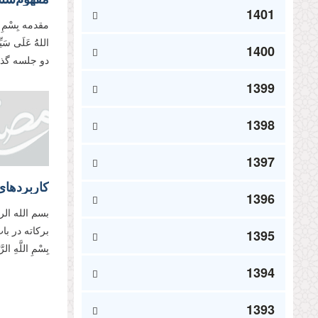
1401
مقدمه بِسْمِ ا
اللهَُ عَلَی س
1400
دو جلسه گذش
1399
1398
1397
کاربردها
1396
بسم الله ال
1395
بِسْمِ اللَّهِ الر
1394
1393