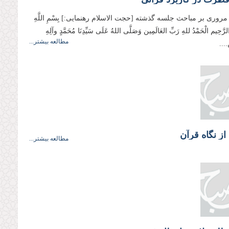
روری بر مباحث جلسه گذشته [حجت الاسلام رهنمایی:] بِسْمِ اللَّهِ
لرَّحِيم الْحَمْدُ للهِ رَبِّ العَالَمِین وَصَلَّی اللهُ عَلَی سَیِّدِنَا مُحَمَّدٍ وآلِهِ
مطالعه بیشتر...
....
ز نگاه قرآن
مطالعه بیشتر...