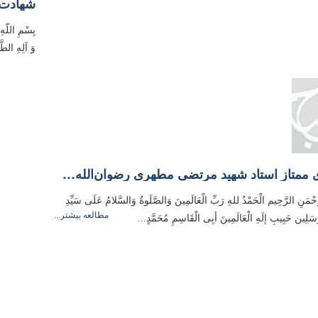
شهادت‌ط
بِسْمِ اللّهِ
وَ آلِهِ الطَّ
ویژگی‌های ممتاز استاد شهید مرتضی مطهری رضوان‌الله‌علیه
َّحْمَنِ الرَّحِيم الْحَمْدُ للهِ رَبِّ الْعَالَمِینَ وَالصَّلَوةُ وَالسَّلامُ عَلَی سَیِّدِ
مطالعه بیشتر...
مُرسَلِین حَبِیبِ إلَهِ الْعَالَمِینَ أبِی الْقَاسِمِ مُحَمَّدٍ...