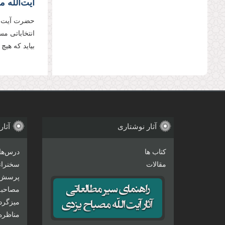
حضرت آیت‌ال
انتخاباتی م
بیاید كه هیچ
آثار نوشتاری
آثار
کتاب ها
درس‌ها
مقالات
سخنرانی
پرسش 
مصاحبه‌
میزگرد
مناظره‌