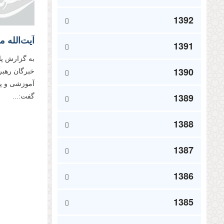
1392
1391
به گزارش پا
1390
خبرگان رهبر
آموزشی و پژ
1389
گفت:...
1388
1387
1386
1385