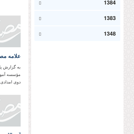
1384
1383
1348
به گزارش پا
مؤسسه آموزش
دوی امدادی ع