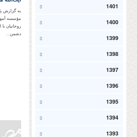
1401
به گزارش پا
مؤسسه آموزش
1400
روحانیان با
دشمن...
1399
1398
1397
1396
1395
1394
1393