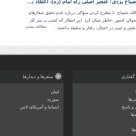
آیت‌الله مصباح یزدی: عنصر اصلی راه امام (ره)، اعتقاد به مهدویت و در كنار آن وفاداری به اسلام و ولی‌فقیه است
له مصباح، با مطرح کردن سؤالی درباره عدم تحقق شعارهای
سئولان کشور، خاطر نشان كرد:‌ این انتظار که كسی بر سر كار
مطالعه بیشتر...
 نقص و عیبی در اعمال، رفتار و سلیقه نداشته...
 گفتاری
سفرها و دیدارها
لبنان
‌ها
سوریه
و پاسخ
اسپانیا و آمریکای لاتین
ها
ها