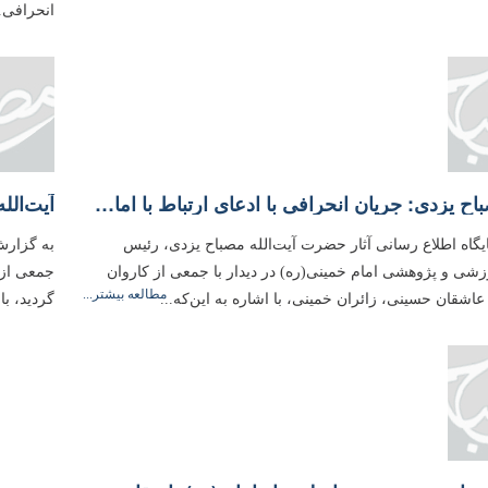
انحرافی..
علامه مصباح یزدی: جریان انحرافی با ادعای ارتباط با امام زمان(عج)، قصد حذف ولایت فقیه را داشت
یگاه اطلاع رسانی آثار حضرت آیت‌الله مصباح یزدی، رئیس
به گزارش 
ی و پژوهشی امام خمینی(ره) در دیدار با جمعی از كاروان
مطالعه بیشتر...
اشقان حسینی، زائران خمینی، با اشاره به این‌كه...
گردید، ب