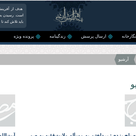
هدف از آفرینش 
است. رسیدن به ا
باید تلاش كند ت
گارخانه
ارسال پرسش
زندگینامه
پرونده ویژه
آرشیو
و
آیت‌الله مصباح یزدی: پرداختن به مسأله ولایت‌فقیه به صورت عمیق و وسیع مهم‌ترین وظیفه ماست