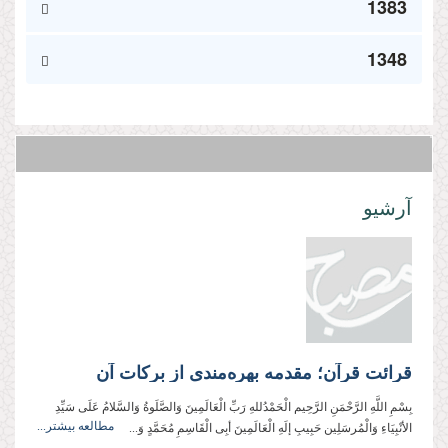
1383
1348
آرشیو
قرائت قرآن؛ مقدمه‌ بهره‏‌مندى از برکات آن
بِسْمِ اللَّهِ الرَّحْمَنِ الرَّحِيم الْحَمْدُللهِ رَبِّ الْعَالَمِینَ وَالصَّلَوةُ وَالسَّلامُ عَلَی سَیِّدِ
مطالعه بیشتر...
الأنْبِیَاءِ وَالْمُرسَلِین حَبِیبِ إلَهِ الْعَالَمِینَ أبِی الْقَاسِمِ مُحَمَّدٍ وَ...