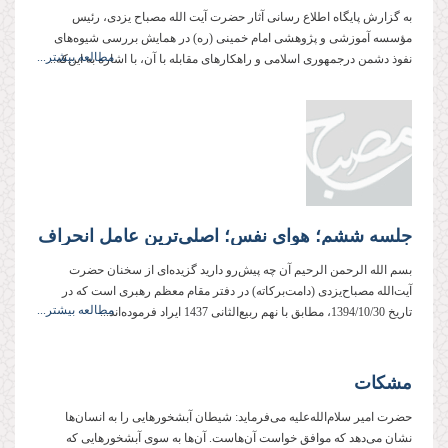
به گزارش پایگاه اطلاع رسانی آثار حضرت آیت الله مصباح یزدی، رئیس
مؤسسه آموزشی و پژوهشی امام خمینی (ره) در همایش بررسی شیوه‌های
مطالعه بیشتر...
نفوذ دشمن درجمهوری اسلامی و راهکارهای مقابله با آن، با اشاره به این‌که...
جلسه ششم؛ هوای نفس؛ اصلی‌ترین عامل انحراف
بسم الله الرحمن الرحیم آن چه پیش‌رو دارید گزیده‌ای از سخنان حضرت
آیت‌الله مصباح‌یزدی (دامت‌بركاته) در دفتر مقام معظم رهبری است كه در
مطالعه بیشتر...
تاریخ 1394/10/30، مطابق با نهم ربیع‌الثانی 1437 ایراد فرموده‌اند...
مشکات
حضرت امیر سلام‌الله‌علیه می‌فرماید: شیطان آبشخورهایی را به انسان‌ها
نشان می‌دهد که موافق خواست آن‌هاست. آن‌ها به سوی آبشخورهایی که