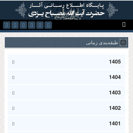
رفتن به محتوای اصلی
طبقه‌بندی زمانی
1405
1404
1403
1402
1401