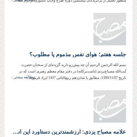
منظور تجلیل از برگزیدگان بیستمین دوره طرح ولایت کشوری برگزار شد،...
جلسه هفتم؛ هوای نفس مذموم یا مطلوب؟
بسم الله الرحمن الرحیم آن چه پیش‌رو دارید گزیده‌ای از سخنان حضرت
آیت‌الله مصباح‌یزدی (دامت‌بركاته) در دفتر مقام معظم رهبری است كه در
مطالعه بیشتر...
تاریخ 1394/11/07، مطابق با شانزدهم ربیع‌الثانی 1437 ایراد فرموده‌...
علامه مصباح یزدی: ارزشمندترین دستاورد این انقلاب، احیای ارزش‌های اسلامی است، نه نان و آب!