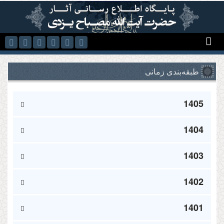
رفتن به محتوای اصلی
طبقه‌بندی زمانی
1405
1404
1403
1402
1401