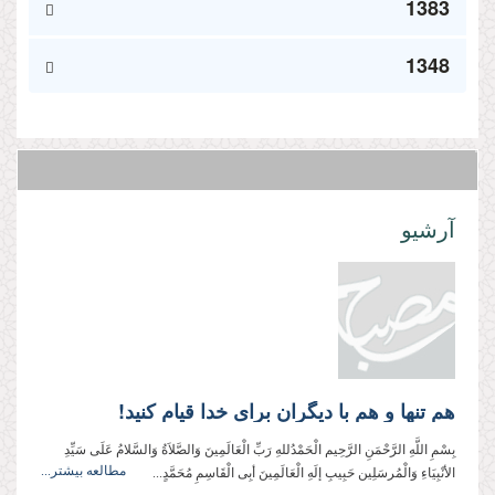
1383
1348
آرشیو
هم تنها و هم با دیگران برای خدا قیام کنید!
بِسْمِ اللَّهِ الرَّحْمَنِ الرَّحِيم الْحَمْدُللهِ رَبِّ الْعَالَمِینَ وَالصَّلاَةُ وَالسَّلامُ عَلَی سَیِّدِ
مطالعه بیشتر...
الأنْبِیَاءِ وَالْمُرسَلِین حَبِیبِ إلَهِ الْعَالَمِینَ أبِی الْقَاسِمِ مُحَمَّدٍ...