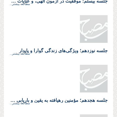
جلسه بیستم؛ موفقيت در آزمون الهى، و عنايات ويژه خداوند
مطالعه بیشتر...
جلسه نوزدهم؛ ویژگی‌های زندگى گوارا و پايدار
مطالعه بیشتر...
جلسه هجدهم؛ مؤمنين رهيافته به يقين و باريابى به رضوان حق
مطالعه بیشتر...