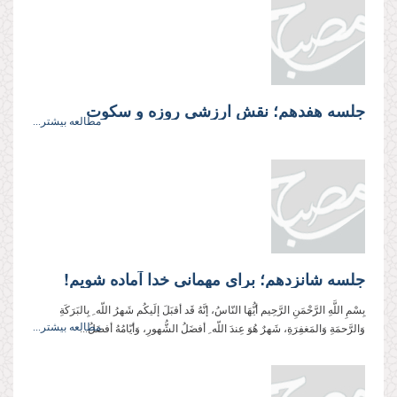
جلسه هفدهم؛ نقش ارزشى روزه و سكوت
مطالعه بیشتر...
جلسه شانزدهم؛ برای مهمانی خدا آماده شویم!
بِسْمِ اللَّهِ الرَّحْمَنِ الرَّحِيم أیُّهَا النّاسُ، إنَّهُ قَد أقبَلَ إلَیکُم شَهرُ اللّه ِ بِالبَرَکَةِ
مطالعه بیشتر...
وَالرَّحمَةِ وَالمَغفِرَةِ، شَهرٌ هُوَ عِندَ اللّه ِ أفضَلُ الشُّهورِ، وَأیّامُهُ أفضَلُ...